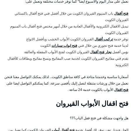
نعمل على مدار اليوم والأسبوع أيضا” كما نوفر خدمات مختلفة ونعمل على:
فتح أقفال
باب المنيوم القيروان الكويت من خلال أفضل فني فتح أقفال باكستاني
القيروان الكويت
تبديل الاقفال الكترونية والأقفال العادية من خلال أمهر مختص فتح أقفال باب المنيوم
القيروان الكويت
نوفر خدمة
تركيب أقفال
القيروان الكويت الأبواب الخشب وبأفضل الانواع
لدينا خدمة فتح تجوري من خلال فني
فتح ابواب سيارات
الكويت
نؤمن أفضل
نجار فتح أقفال
القيروان الكويت لفتح الأبواب المقفلة والعالقة
نقدم فني مفاتيح القيروان الكويت لخدمة صب المفاتيح ونسخ مفاتيح وبطاقات للأقفال
الكترونية
أسعارنا مناسبة وخدمتنا متاحة في كافة مناطق الكويت.. لذلك يمكنك التواصل معنا فنحن
نعمل من خلال ورشات متنقلة لنصل إليك بأقصى سرعة، كما يمكنكم التواصل ايضا على
فتح اقفال
الأبواب بالكويت خدمة 24 ساعة .
فتح اقفال الأبواب القيروان
هل واجهت مشكلة في فتح قفل الباب؟؟؟
الحل عندنا.. نحن نوفر لك أفضل خدمة
فتح أقفال أبواب
القيروان الكويت كما نعمل من