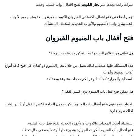
ميزات رائعة تجدها عبر
نجار الكويت
لفتح اقفال ابواب خشب وحديد
نؤمن أيضا فني فتح اقفال باكستاني القيروان الكويت بخبرة واسعة بفتح جميع الأبواب
الخشبية وابواب الألمنيوم والأبواب الحديدية لمختلف المنشآت.
فتح أقفال باب المنيوم القيروان
هل تعاني من انغلاق الباب وعدم التمكن من فتحه بسهولة؟
هذه المشكلة حلها عندنا…. لذلك نعمل من خلال نجار المنيوم ذو كفاءة في فتح كافة أنواع
أبواب المنيوم وأبواب
السحابة والجرارة كما أننا نوفر لكم خدمات متنوعة ومختلفة
هل يمكن فتح قفل باب المنيوم دون كسر القفل؟
الجواب نعم نقوم بفتح أقفال باب المنيوم الكويت دون الحاجة لكسر القفل أو كسر الباب
لذلك نقوم على:
استخدام أحدث المعدات والأدوات والأجهزة الحديثة لفتح قفل باب المنيوم
فتح أقفال باب المنيوم الكويت الجرارة وتغير قفلها أو تصليحه في حال تعطله