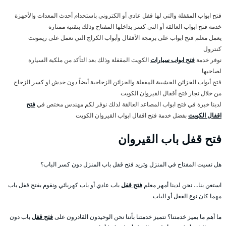
فتح ابواب المقفلة والتي لها قفل عادي أو الكتروني باستخدام أحدث المعدات والأجهزة
خدمة فتح ابواب العالقة أو التي كسر بداخلها المفتاح وذلك بتقنية ممتازة
يعمل معلم فتح ابواب على برمجة الأقفال وأبواب الكراج التي تعمل على ريمونت
كنترول
نوفر خدمة
فتح ابواب سيارات
الكويت المقفلة وذلك بعد التأكد من ملكية السيارة
لصاحبها
فتح أبواب الخزائن الخشبية المقفلة والخزائن الزجاجية أيضاً دون خدش او كسر الزجاج
من خلال نجار فتح أقفال القيروان الكويت
لدينا خبرة في فتح ابواب المصاعد العالقة لذلك نوفر لكم مهندس مختص في
فتح
اقفال الكويت
بفضل خدمة فتح اقفال ابواب القيروان الكويت
فتح قفل باب القيروان
هل نسيت المفتاح في المنزل وتريد فتح قفل باب المنزل دون كسر الباب؟
استعن بنا… نحن لدينا أمهر معلم
فتح قفل
باب عادي أو باب كهربائي ونقوم بفتح قفل باب
مهما كان نوع القفل أو الباب
ما أهم ما يميز خدمتنا؟ تتميز خدمتنا بأننا نحن الوحيدون القادرون على
فتح قفل
باب دون