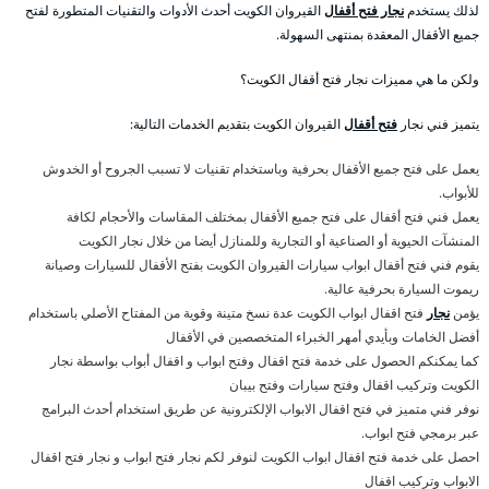
لذلك يستخدم
نجار فتح أقفال
القيروان الكويت أحدث الأدوات والتقنيات المتطورة لفتح
جميع الأقفال المعقدة بمنتهى السهولة.
ولكن ما هي مميزات نجار فتح أقفال الكويت؟
يتميز فني نجار
فتح أقفال
القيروان الكويت بتقديم الخدمات التالية:
يعمل على فتح جميع الأقفال بحرفية وباستخدام تقنيات لا تسبب الجروح أو الخدوش
للأبواب.
يعمل فني فتح أقفال على فتح جميع الأقفال بمختلف المقاسات والأحجام لكافة
المنشآت الحيوية أو الصناعية أو التجارية وللمنازل أيضا من خلال نجار الكويت
يقوم فني فتح أقفال ابواب سيارات القيروان الكويت بفتح الأقفال للسيارات وصيانة
ريموت السيارة بحرفية عالية.
يؤمن
نجار
فتح اقفال ابواب الكويت عدة نسخ متينة وقوية من المفتاح الأصلي باستخدام
أفضل الخامات وبأيدي أمهر الخبراء المتخصصين في الأقفال
كما يمكنكم الحصول على خدمة فتح اقفال وفتح ابواب و اقفال أبواب بواسطة نجار
الكويت وتركيب اقفال وفتح سيارات وفتح بيبان
نوفر فني متميز في فتح اقفال الابواب الإلكترونية عن طريق استخدام أحدث البرامج
عبر برمجي فتح ابواب.
احصل على خدمة فتح اقفال ابواب الكويت لنوفر لكم نجار فتح ابواب و نجار فتح اقفال
الابواب وتركيب اقفال