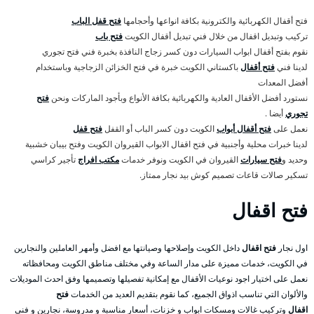
فتح أقفال الكهربائية والكترونية بكافة انواعها وأحجامها
فتح قفل الباب
تركيب وتبديل اقفال من خلال فني تبديل أقفال الكويت
فتح باب
نقوم بفتح أقفال ابواب السيارات دون كسر زجاج النافذة بخبرة فني فتح تجوري
لدينا فني
فتح أقفال
باكستاني الكويت خبرة في فتح الخزائن الزجاجية وباستخدام
أفضل المعدات
نستورد أفضل الأقفال العادية والكهربائية بكافة الأنواع وبأجود الماركات ونحن
فتح
تجوري
أيضا .
نعمل على
فتح أقفال أبواب
الكويت دون كسر الباب أو القفل
فتح قفل
لدينا خبرات محلية وأجنبية في فتح اقفال الابواب القيروان الكويت وفتح بيبان خشبية
وحديد و
فتح سيارات
القيروان في الكويت ونوفر خدمات
مكتب افراج
تأجير كراسي
تسكير صالات قاعات تصميم كوش بيد نجار ممتاز.
فتح اقفال
اول نجار
فتح اقفال
داخل الكويت وإصلاحها وصيانتها مع افضل وأمهر العاملين والنجارين
في الكويت، خدمات مميزة على مدار الساعة وفي مختلف مناطق الكويت ومحافظاته
نعمل على اختيار اجود نوعيات الأقفال مع إمكانية تفصيلها وتصميمها وفق احدث الموديلات
والألوان التي تناسب اذواق الجميع، كما نقوم بتقديم العديد من الخدمات
فتح
اقفال
وتركيب غالات ومسكات ابواب و خزنات، أسعار مناسبة و مدروسة، نجارين و فني