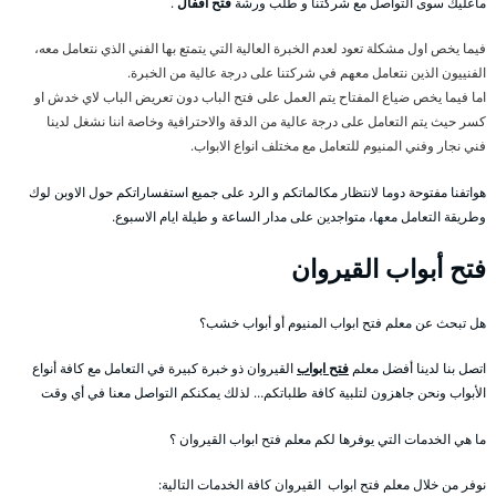
ماعليك سوى التواصل مع شركتنا و طلب ورشة
فتح اقفال
.
فيما يخص اول مشكلة تعود لعدم الخبرة العالية التي يتمتع بها الفني الذي نتعامل معه،
الفنييون الذين نتعامل معهم في شركتنا على درجة عالية من الخبرة.
اما فيما يخص ضياع المفتاح يتم العمل على فتح الباب دون تعريض الباب لاي خدش او
كسر حيث يتم التعامل على درجة عالية من الدقة والاحترافية وخاصة اننا نشغل لدينا
فني نجار وفني المنيوم للتعامل مع مختلف انواع الابواب.
هواتفنا مفتوحة دوما لانتظار مكالماتكم و الرد على جميع استفساراتكم حول الاوبن لوك
وطريقة التعامل معها، متواجدين على مدار الساعة و طيلة ايام الاسبوع.
فتح أبواب القيروان
هل تبحث عن معلم فتح ابواب المنيوم أو أبواب خشب؟
اتصل بنا لدينا أفضل معلم
فتح ابواب
القيروان ذو خبرة كبيرة في التعامل مع كافة أنواع
الأبواب ونحن جاهزون لتلبية كافة طلباتكم… لذلك يمكنكم التواصل معنا في أي وقت
ما هي الخدمات التي يوفرها لكم معلم فتح ابواب القيروان ؟
نوفر من خلال معلم فتح ابواب القيروان كافة الخدمات التالية: