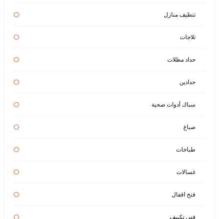
تنظيف منازل
ثلاجات
حداد مظلات
حدادين
سباك أدوات صحية
صباغ
طباخات
غسالات
فتح اقفال
فني تكييف