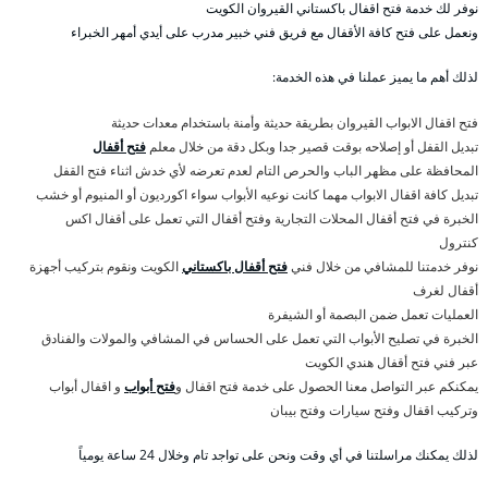
نوفر لك خدمة فتح اقفال باكستاني القيروان الكويت
ونعمل على فتح كافة الأقفال مع فريق فني خبير مدرب على أيدي أمهر الخبراء
لذلك أهم ما يميز عملنا في هذه الخدمة:
فتح اقفال الابواب القيروان بطريقة حديثة وأمنة باستخدام معدات حديثة
تبديل القفل أو إصلاحه بوقت قصير جدا وبكل دقة من خلال معلم
فتح أقفال
المحافظة على مظهر الباب والحرص التام لعدم تعرضه لأي خدش اثناء فتح القفل
تبديل كافة اقفال الابواب مهما كانت نوعيه الأبواب سواء اكورديون أو المنيوم أو خشب
الخبرة في فتح أقفال المحلات التجارية وفتح أقفال التي تعمل على أقفال اكس
كنترول
نوفر خدمتنا للمشافي من خلال فني
فتح أقفال باكستاني
الكويت ونقوم بتركيب أجهزة
أقفال لغرف
العمليات تعمل ضمن البصمة أو الشيفرة
الخبرة في تصليح الأبواب التي تعمل على الحساس في المشافي والمولات والفنادق
عبر فني فتح أقفال هندي الكويت
يمكنكم عبر التواصل معنا الحصول على خدمة فتح اقفال و
فتح أبواب
و اقفال أبواب
وتركيب اقفال وفتح سيارات وفتح بيبان
لذلك يمكنك مراسلتنا في أي وقت ونحن على تواجد تام وخلال 24 ساعة يومياً