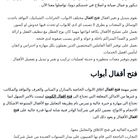
ديكور و عمال صيانة و اصلاح في خدمتكم دوما، تواصلوا معنا الآن .
نقوم بتبديل و تغير اقفال
فتح اقفال
مختلف الابواب، الخزانات، الشبابيك، النوافذ باحدث
الوسائل و المعدات و بطرق لا تسبب اي اذى للابواب او تحدث فيها حدوش او كسور.
نعمل على تصليح الأقفال بكافة انواعها مهما كان نوع العطل مع تنظيف القفل و ازالة
الجير و الصدأ المتراكم داخله و حوله و الذي يسبب صعوبة لدى فتحه.
نعمل على توفير اكفأ العاملين المختصين الذين يعملون بكل مهارة و احتراس و اتقان
لتأمين افضل الخدمات.
نقوم بتوفير معدات متطورة و حديثة لعمليات تركيب و تغير و تبديل و تفصيل الأقفال .
فتح
أقفال أبواب
تعتبر مهمة
فتح اقفال
اغلاق الابواب الخاصة بالمنازل و المباني والغرف والنوافذ والمكاتب
و غيرها من الاماكن المغلقة التي تحتاج الى
فتح اقفال الكويت
ليست بالامر السهل انما
تحتاج الى مهارة و خبرة عالية و تمرس تام بطريقة التعامل مع الأقفال المتنوعة الاشكال و
الاحجام و الانواع، نضمن لكم في شركتنا كوادر فنية شابة لديها قدرة عالية على
فتح
اقفال
الأقفال و يعود ذلك الى:
الخبرة العالية في فتح الاغلاق والتعامل معها.
التجارب الناجحة التي قام بها الفنييون على مدار السنوات العديدة من عمل شركتنا.