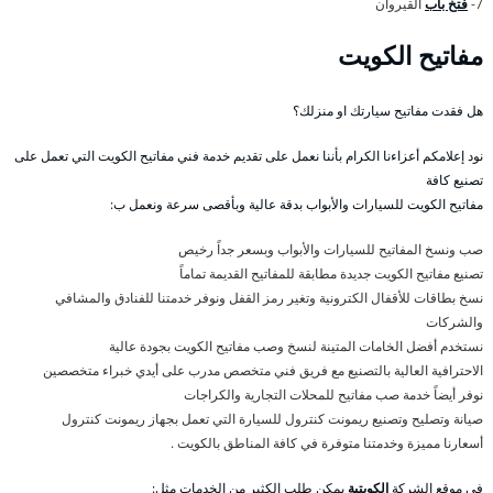
7-
فتخ باب
القيروان
مفاتيح الكويت
هل فقدت مفاتيح سيارتك او منزلك؟
نود إعلامكم أعزاءنا الكرام بأننا نعمل على تقديم خدمة فني مفاتيح الكويت التي تعمل على
تصنيع كافة
مفاتيح الكويت للسيارات والأبواب بدقة عالية وبأقصى سرعة ونعمل ب:
صب ونسخ المفاتيح للسيارات والأبواب وبسعر جداً رخيص
تصنيع مفاتيح الكويت جديدة مطابقة للمفاتيح القديمة تماماً
نسخ بطاقات للأقفال الكترونية وتغير رمز القفل ونوفر خدمتنا للفنادق والمشافي
والشركات
نستخدم أفضل الخامات المتينة لنسخ وصب مفاتيح الكويت بجودة عالية
الاحترافية العالية بالتصنيع مع فريق فني متخصص مدرب على أيدي خبراء متخصصين
نوفر أيضاً خدمة صب مفاتيح للمحلات التجارية والكراجات
صيانة وتصليح وتصنيع ريمونت كنترول للسيارة التي تعمل بجهاز ريمونت كنترول
أسعارنا مميزة وخدمتنا متوفرة في كافة المناطق بالكويت .
في موقع الشركة
الكويتية
يمكن طلب الكثير من الخدمات مثل: