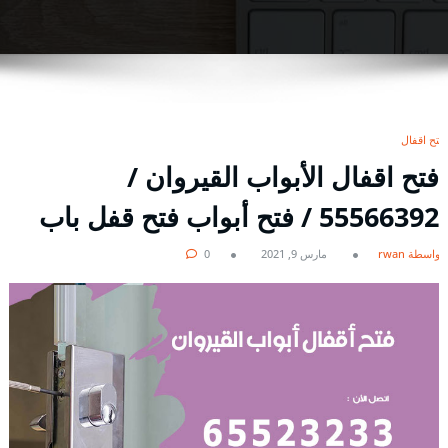
فتح اقفال
فتح اقفال الأبواب القيروان /
55566392 / فتح أبواب فتح قفل باب
بواسطة rwan
مارس 9, 2021
0