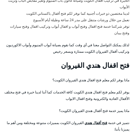
الخبرة في تركيب أقفال الكويت وصيانة غالون باب المنيوم وتغير مقابض الباب وتزيت
الأبواب
لدينا مختصين ذو خبرات أجنبية كما نوفر لكم فتح أقفال باكستاني الكويت
نعمل من خلال ورشات متنقل على مدر 24 ساعة وطيلة أيام الأسبوع
توفر شركتنا خدمة فتح اقفال وفتح أبواب و اقفال أبواب وتركيب اقفال وفتح سيارات
وفتح بيبان
لذلك يمكنك التواصل معنا في أي وقت كما نقوم بصيانة أبواب المنيوم وأبواب الاكورديون
وتركيب أقفال القيروان الكويت ممتازة وبسعر رخيص
فتح اقفال هندي القيروان
ماذا يوفر لكم معلم فتح اقفال هندي القيروان الكويت؟
يوفر لكم معلم فتح اقفال هندي الكويت كافة الخدمات كما أننا لدينا خبرة في فتح مختلف
الأقفال العادية والكترونية وفتح اقفال الابواب
ماذا يميز خدمة فتح أقفال هندي القيروان الكويت؟
نتميز في خدمة
فتح أقفال هندي
القيروان الكويت بمميزات متنوعة ومختلفة ومن أهم ما
يميزنا بأننا: