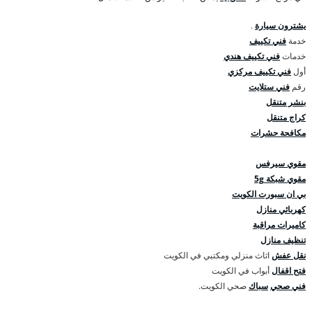
يشترون سيارة
.
خدمة
فني تكييف
خدمات
فني تكييف هندي
أول
فني تكييف مركزي
رقم
فني ستلايت
بنشر متنقل
كراج متنقل
مكافحة حشرات
مقوي سيرفس
مقوي شبكة 5g
بي ان سبورت الكويت
كهربائي منازل
كاميرات مراقبة
تنظيف منازل
نقل عفش
اثاث منزلي ومكتبي في الكويت
فتح اقفال
أبواب في الكويت
فني صحي
سباك
صحي الكويت.