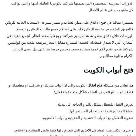
الدورات التدريبية المستمرة التي تضمنها شركتنا لكوادرنا العاملة لديها و التي تواكب
كل ماهو جديد في عالم الأقفال .
تستمر اعمالنا في فتح الاغلاق على مدار الساعة و نتميز بسرعة الاستجابة العالية للزبائن
فالفريق المتخصص بخدمة الزبائن قادر على استلام جميع طلبات الزبائن و تنسيق
الورشات خلال دقائق معدودة، هذا مايميز شركتنا و يجعلها محط انظار الجميع ناهيك عن
أسعارنا التي لا تصدق فمعادلة الخدمة الممتازة مقابل اسعار مرتفعة ملغية من قواميس
شركتنا فنحن نقدم لكم خدمة ممتازة بسعر رخيص حرصا منا على نيل رضى الزبائن
الكرام و تلبية مطالبهم.
فتح أبواب الكويت
هل تعاني من مشكلة
فتح اقفال
الكويت والى ان ابواب منزلك او شركتك او مطعمك او
فندقك او ….الخ تتعرض دائما لمشاكل متعلقة بالاقغال:
تعرض القفل للتعطل بشكل دائم و الحاجة الى تبديله.
ضياع المفاتيح نتيجة الاستخدام المستمر لها.
صعوبة التعامل مع الابواب الخشبية و الحديدية و ابواب الالمنيوم.
و غيرها الكثير مت المشاكل الاخرى التي نتعرض لها فيما يخص المفاتيح و الاغلاق،