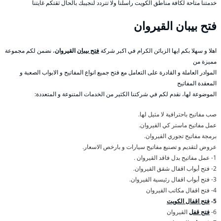
خدمتنا متاحة لكافة مناطق الكويت راسلنا ولا تتردد لنجيبك بالحال ثقتكم غايتنا
فتح بيبان القيروان
اهلا و سهلا بكم ايها الزبائن الكرام في اكبر شركة
فتح بيبان
القيروان
، نضمن لكم مجموعة
مميزة من
الموادر العاملة و القادرة على التعامل مع فتح جميع انواع المفاتيح و الابواب الصعبة و
المعقدة المفاتيح
الموضوعة لها، نقدم لكم في شركتنا الكثير من الخدمات المتنوعة و المتعددة:
صب مفاتيح باحترافية لا مثيل لها.
عمل مفاتيح ماستر كي القيروان.
برمجة مفاتيح تجوري القيروان.
عروض لتقديم و تصنيع مفاتيح سيارات و بارخص الاسعار.
1- عمل مفاتيح بدل فاقد القيروان .
2- فتح أبواب اقفال شقق القيروان.
3- فتح أبواب اقفال رئيسية القيروان.
4- فتح اقفال مكاتب القيروان
5-
فتح اقفال الكويت
6-
فتح قفل
القيروان