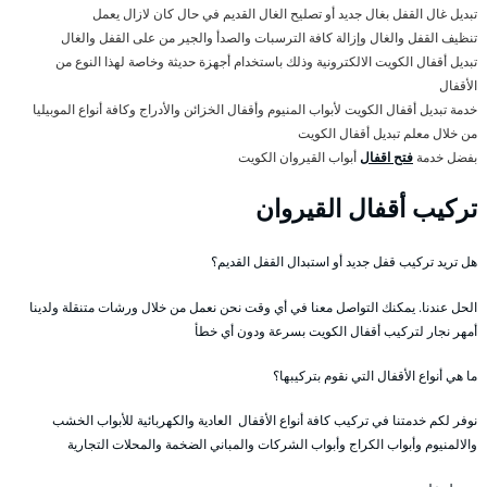
تبديل غال القفل بغال جديد أو تصليح الغال القديم في حال كان لازال يعمل
تنظيف القفل والغال وإزالة كافة الترسبات والصدأ والجير من على القفل والغال
تبديل أقفال الكويت الالكترونية وذلك باستخدام أجهزة حديثة وخاصة لهذا النوع من
الأقفال
خدمة تبديل أقفال الكويت لأبواب المنيوم وأقفال الخزائن والأدراج وكافة أنواع الموبيليا
من خلال معلم تبديل أقفال الكويت
بفضل خدمة
فتح اقفال
أبواب القيروان الكويت
تركيب أقفال القيروان
هل تريد تركيب قفل جديد أو استبدال القفل القديم؟
الحل عندنا. يمكنك التواصل معنا في أي وقت نحن نعمل من خلال ورشات متنقلة ولدينا
أمهر نجار لتركيب أقفال الكويت بسرعة ودون أي خطأ
ما هي أنواع الأقفال التي نقوم بتركيبها؟
نوفر لكم خدمتنا في تركيب كافة أنواع الأقفال العادية والكهربائية للأبواب الخشب
والالمنيوم وأبواب الكراج وأبواب الشركات والمباني الضخمة والمحلات التجارية