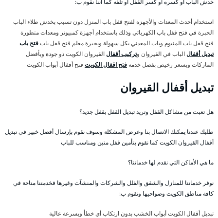
خدش الباب أو كسره أو كسر القفل أو تلفه كما أننا نقوم ب:
استخدام أحدث المعدات والأجهزة لفتح قفل باب المنزل دون تسبب بخدش طلاء الباب
الخبرة في فتح قفل باب الكهربائي وذلك باستخدام أجهزة كمبيوتر ومعدات متطورة
فتح قفل باب المنيوم وباب المعدني بكل سهولة وبخبرة معلم فتح قفل باب
فتح باب
تبديل أقفال
الباب في القيروان و
تركيب أقفال
القيروان الكويت ذو جودة وبأفضل
الماركات وبسعر رخيص بفضل خدمة
فتح اقفال الكويت
فتح أقفال أبواب الكويت
تبديل أقفال القيروان
هل تعبت من مشاكل القفل وتريد تبديل القفل بقفل جديد؟
طلبك عندنا يمكنك الاتصال بنا وعرض المشكلة وسوف نقوم بإرسال أفضل خبير في تبديل
أقفال القيروان الكويت كما نقوم بتأمين قفل متين ومناسب للباب
ما هي الأماكن التي نقدم لها خدماتنا؟
نوفر خدماتنا للمنازل والشقق والفلل والشركات والمنشآت وغيرها فخدمتنا متاحة في
كافة مناطق الكويت وضواحيها ونقوم ب:
تبديل أقفال الكويت أبواب الخشب بدون ارتكاب أي خطأ وبسرعة عالية