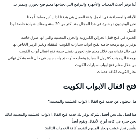
أننا نوفر أحدث المعدات والأجهزة والبرامج التي يحتاجها معلم فتح تجوري ونتميز ب:
الأمانة والمصداقية في العمل وثقة العميل هي هدفنا لذلك كن مطمئناً معنا
نحن الوحيدون ذو خبرة في هذا المجال منذ أكثر من 30 سنة ونمتلك شهادة خاصة لهذا
العمل
الخبرة في فتح قفل الخزائن الكترونية والخزن المعدنية والتي لها طرق خاصة
نوفر برامج برمجة خاصة لفتح ابواب سيارات الكويت المقفلة وتغير الرمز الخاص بها
في حال فقدانه من خلال معلم فتح تجوري بفضل خدمة فتح اقفال أبواب الكويت
برمجة الريمونت كنترول للسيارة وتصليحه أو صنع واحد جديد في حال تلفه بشكل نهائي
من خلال معلم فتح ابواب سيارات الكويت
نجار الكويت لكافة خدمات
فتح اقفال الابواب الكويت
هل تبحثون عن خدمة فتح اقفال الابواب الخشبية والمعدنية؟
هيا اتصل بنا.. نحن أفضل شركة نوفر لك خدمة فتح اقفال الابواب الخشبية والمعدنية لذلك
نحن خبرة في كافة أنواع الأقفال ونقوم أيضاً
بتأمين نجار خشب ونجار المنيوم لتقديم كافة الخدمات التالية: