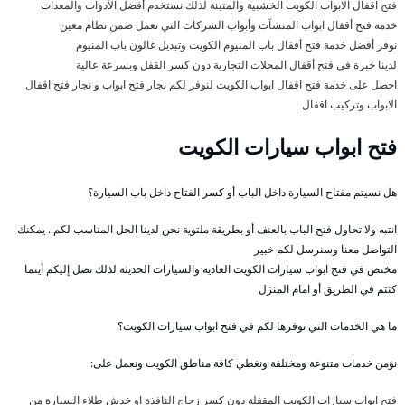
فتح اقفال الابواب الكويت الخشبية والمتينة لذلك نستخدم أفضل الأدوات والمعدات
خدمة فتح أقفال ابواب المنشآت وأبواب الشركات التي تعمل ضمن نظام معين
نوفر أفضل خدمة فتح أقفال باب المنيوم الكويت وتبديل غالون باب المنيوم
لدينا خبرة في فتح أقفال المحلات التجارية دون كسر القفل وبسرعة عالية
احصل على خدمة فتح اقفال ابواب الكويت لنوفر لكم نجار فتح ابواب و نجار فتح اقفال
الابواب وتركيب اقفال
فتح ابواب سيارات الكويت
هل نسيتم مفتاح السيارة داخل الباب أو كسر الفتاح داخل باب السيارة؟
انتبه ولا تحاول فتح الباب بالعنف أو بطريقة ملتوية نحن لدينا الحل المناسب لكم.. يمكنك
التواصل معنا وسنرسل لكم خبير
مختص في فتح ابواب سيارات الكويت العادية والسيارات الحديثة لذلك نصل إليكم أينما
كنتم في الطريق أو امام المنزل
ما هي الخدمات التي نوفرها لكم في فتح ابواب سيارات الكويت؟
نؤمن خدمات متنوعة ومختلفة ونغطي كافة مناطق الكويت ونعمل على:
فتح ابواب سيارات الكويت المقفلة دون كسر زجاج النافذة او خدش طلاء السيارة من