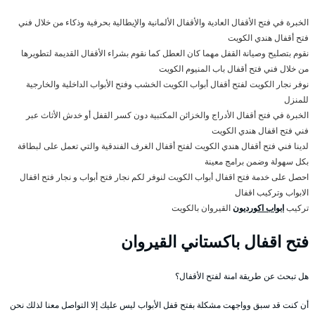
الخبرة في فتح الأقفال العادية والأقفال الألمانية والإيطالية بحرفية وذكاء من خلال فني
فتح أقفال هندي الكويت
نقوم بتصليح وصيانة القفل مهما كان العطل كما نقوم بشراء الأقفال القديمة لتطويرها
من خلال فني فتح أقفال باب المنيوم الكويت
نوفر نجار الكويت لفتح أقفال أبواب الكويت الخشب وفتح الأبواب الداخلية والخارجية
للمنزل
الخبرة في فتح أقفال الأدراج والخزائن المكتبية دون كسر القفل أو خدش الأثاث عبر
فني فتح اقفال هندي الكويت
لدينا فني فتح أقفال هندي الكويت لفتح أقفال الغرف الفندقية والتي تعمل على لبطاقة
بكل سهولة وضمن برامج معينة
احصل على خدمة فتح اقفال أبواب الكويت لنوفر لكم نجار فتح أبواب و نجار فتح اقفال
الابواب وتركيب اقفال
تركيب
ابواب اكورديون
القيروان بالكويت
فتح اقفال باكستاني القيروان
هل تبحث عن طريقة امنة لفتح الأقفال؟
أن كنت قد سبق وواجهت مشكلة بفتح قفل الأبواب ليس عليك إلا التواصل معنا لذلك نحن