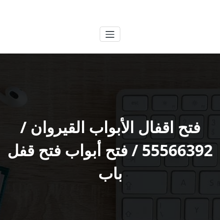
لتجاوز
الكويتية
خدمات وظائف بالكويت
لى
لمحتوى
فتح اقفال الأبواب القيروان /
55566392 / فتح أبواب فتح قفل
باب