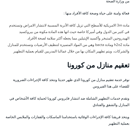
من وزارة الصحة
فعالة وامنة على حياة وصحة كافة الأفراد منها :
مادة 3m الامريكية للأسطح التي تزيل كافة الأتربة المسببة لانتشار الامراض وتستخدم
في كثير من الدول وفي أميركا خاصة حيث انها هذه المادة مكونة من بيروكسيد
الهيدروجين المتبخر وأكسيد الإيثيلين مما يجعله أكثر سلامة لصحة الأفراد.
مادة h2o2 ومادة bacta وهي من المواد المتميزة لتنظيف الأرضيات وتستخدم للمنازل
والشركات، ويتم تطهير المكان بها من خلال عمالنا المدربين للقيام بعملية التطهير
تعقيم منازل من كورونا
نوفر خدمة تعقيم منازل من كورونا الذي ظهر حديثا ونتخذ كافة الإجراءات الضرورية
للقضاء على هذا الفيروس
ونقدم خدمات التطهير الشاملة ضد انتشار فايروس كورونا لحماية كافة الأشخاص في
المنازل والشقق والفنادق
ويتخذ فريقنا كافة الإجراءات الوقائية باستخدامنا الماسكات والقفازات والملابس الخاصة
بعملية التطهير