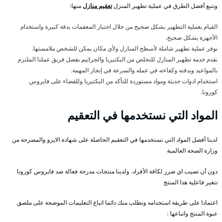
ونتبع أفضل الطرق في عملية تطهير المنزل
تعقيم منازل
منها:
القيام بعملية التطهير بشكل صحيح من خلال اختبار المعقمات بدقة كبيرة واستخدام
الأجهزة بشكل صحيح.
نوفر عملية تطهير شاملة لأسطح المنازل ولأي مكان يمكن للشخص ملامستها.
نقدم خدمة تطهير المنازل للتخلص من البكتيريا والجراثيم بفضل فريق عملنا الملتزم
بالمواعيد وبدقته وكفاءته في عمله والسرعة في إنجاز المهمة.
استخدام ادوات حديثة ومواد مستوردة للتأكد من البكتيريا وللقضاء على فايروس
كورونا.
المواد التي نستخدمها في التعقيم
لدينا أفضل المواد التي نستخدمها في التعقيم الحاصلة على شهادة الايزو والمصرحة من
وزارة الصحة العالمية
دون أن تصيب اي ضرر لكافة الأفراد. ولدينا منتجات مدرجة فعالة ضد فايروس كورونا
تتغير فاعلية هذا المنتج
اعتمادا على طريقة استخدامه ونطلب منك دائما اتباع التعليمات الموضحة على ملصق
عبوة المنتج واتباعها :