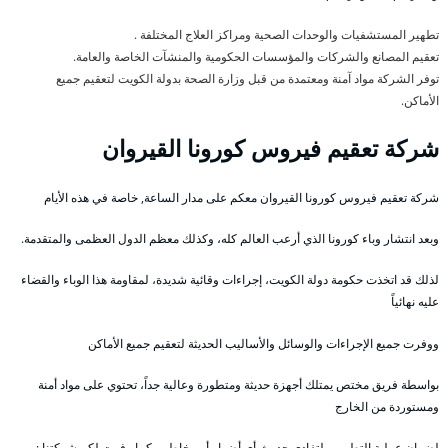
تطهير المستشفيات والوحدات الصحية ومراكز العلاج المختلفة .
تعقيم المصانع والشركات والمؤسسات الحكومية والمنشآت الخاصة والعامة.
توفر الشركة مواد آمنة ومعتمدة من قبل وزارة الصحة بدولة الكويت لتعقيم جميع
الأماكن.
شركة تعقيم فيروس كورونا القيروان
شركة تعقيم فيروس كورونا القيروان معكم على مدار الساعة, خاصة في هذه الأيام
وبعد انتشار وباء كورونا الذي أرعب العالم كله، وكذلك معظم الدول العظمى والمتقدمة.
لذلك قد اتخذت حكومة دولة الكويت، إجراءات وقائية شديدة، لمقاومة هذا الوباء والقضاء
عليه نهائياً
ووفرت جميع الإجراءات والوسائل والأساليب الحديثة لتعقيم جميع الأماكن
بواسطة فريق مختص يمتلك أجهزة حديثة ومتطورة وعالية جداً، تحتوي على مواد أمنة
ومستوردة من الخارج
لضمان عملية التطهير ولتفادي حدوث أي أضرار أو مخاطر ، كما وفرت لكم شركتنا :