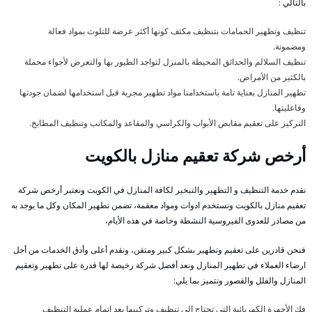
بالتالي :
تنظيف وتطهير الحمامات بتنظيف مكثف كونها أكثر عرضة للتلوث بمواد فعالة
ومضمونة.
تنظيف السلالم والحدائق المحيطة بالمنزل لتواجد الطيور بها والتعرض لأجواء محملة
بالكثير من الأمراض.
تطهير المنازل بعناية تامة باستخدامنا مواد تطهير مجربة قبل استخدامها لضمان جودتها
وفاعليتها.
التركيز على تعقيم مقابض الأبواب والكراسي والمقاعد والمكاتب وتنظيف المطابخ.
أرخص شركة تعقيم منازل بالكويت
نقدم خدمة التنظيف و التطهير والتبخير لكافة المنازل في الكويت ونعتبر أرخص شركة
تعقيم منازل بالكويت ونستخدم ادوات ومواد معقمة، تضمن تطهير المكان وكل ما يوجد به
من مصادر للعدوى الفيروسية النشطة وخاصة في هذه الأيام،
فنحن قادرين على تعقيم وتطهير بشكل كبير ومتقن، ونقدم أعلى وأدق الخدمات من أجل
ارضاء العملاء في تطهير المنازل ونعد أفضل شركة رخيصة لها قدرة على تطهير وتعقيم
المنازل والفلل والقصور ونتميز بما يلي:
فك الأجهزة الكهربائية التي تحتاج الى تنظيف وتركيبها بعد إتمام عملية التنظيف