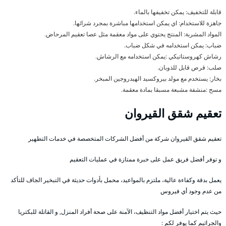
قابلة للتخفيف: يمكن تخفيفها بالماء.
جاهزة للاستخدام: اي يمكن استخدامها مباشرة بمجرد شرائها.
المواد المشربة: المنتج يحتوي على مواد معقمة مثل عصا تعقيم المرحاض.
ضباب: يمكن استخدامه في شكل ضباب.
رشاش كهروستاتيكي :يمكن استخدامه مع الرشاش.
صلب: قرص قابل للذوبان.
بخار: يستخدم مع مولد بيروكسيد الهيدروجين المبخر.
مسح :منشفة مشبعة مسبقا بمادة معقمة.
تعقيم شقق القيروان
تعقيم شقق القيروان شركة من أفضل الشركات المتخصصة في خدمات التطهير
و توفر أفضل فريق عمل على خبرة ممتازة في عمليات التعقيم
يعمل بدقة وكفاءة عالية، ملتزم بالمواعيد، محمل بأدوات حديثة في التبخير الجاف للتأكد
من عدم وجود أي فيروس
حيث يتم اختيار أفضل مواد التنظيف، الآمنة على صحة أفراد المنزل, و القاتلة للبكتريا
والجراثيم كما يوفر لكم :