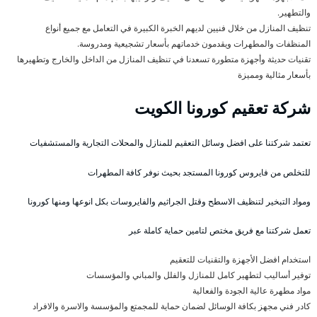
والتطهير.
تنظيف المنازل من خلال فنيين لديهم الخبرة الكبيرة في التعامل مع جميع أنواع
المنظفات والمطهرات ويقدمون خدماتهم بأسعار تشجيعية ومدروسة.
تقنيات حديثة وأجهزة متطورة تسعدنا في تنظيف المنازل من الداخل والخارج وتطهيرها
بأسعار مثالية ومميزة
شركة تعقيم كورونا الكويت
تعتمد شركتنا على افضل وسائل التعقيم للمنازل والمحلات التجارية والمستشفيات
للتخلص من فايروس كورونا المستجد بحيث نوفر كافة المطهرات
ومواد التبخير لتنظيف الاسطح وقتل الجراثيم والفايروسات بكل انوعها ومنها كورونا
تعمل شركتنا مع فريق مختص لتامين حماية كاملة عبر
استخدام افضل الأجهزة والتقنيات للتعقيم
توفير أساليب لتطهير كامل للمنازل والفلل والمباني والمؤسسات
مواد مطهرة عالية الجودة والفعالية
كادر فني مجهز بكافة الوسائل لضمان حماية للمجمتع والمؤسسة والاسرة والافراد