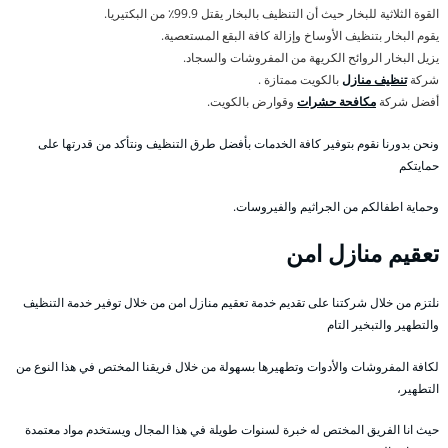
القوة الثلاثية للبخار حيث أن التنظيف بالبخار يقتل 99.9٪ من البكتيريا.
يقوم البخار بتنظيف الأوساخ وإزالة كافة البقع المستعصية.
يزيل البخار الروائح الكريهة من المفروشات والسجاد.
شركة
تنظيف منازل
بالكويت ممتازة .
أفضل شركة
مكافحة حشرات
وقوارض بالكويت.
ونحن بدورنا نقوم بتوفير كافة الخدمات بأفضل طرق التنظيف ونتأكد من قدرتها على
حمايتكم
وحماية اطفالكم من الجراثيم والفيروسات.
تعقيم منازل امن
نلتزم من خلال شركتنا على تقديم خدمة تعقيم منازل امن من خلال توفير خدمة التنظيف
والتطهير والتبخير التام
لكافة المفروشات والأدوات وتطهيرها بسهولة من خلال فريقنا المختص في هذا النوع من
التطهير،
حيث انا الفريق المختص له خبرة لسنوات طويلة في هذا المجال ويستخدم مواد معتمدة