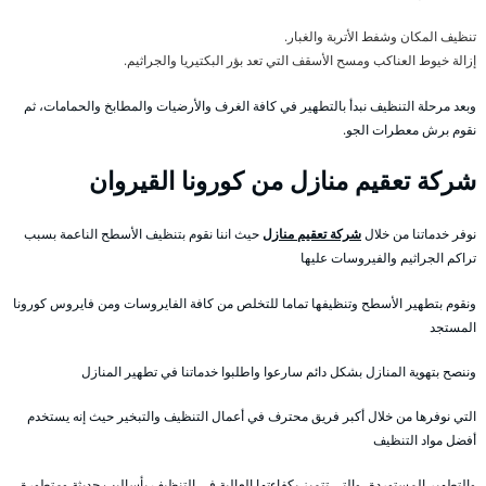
تنظيف المكان وشفط الأتربة والغبار.
إزالة خيوط العناكب ومسح الأسقف التي تعد بؤر البكتيريا والجراثيم.
وبعد مرحلة التنظيف نبدأ بالتطهير في كافة الغرف والأرضيات والمطابخ والحمامات، ثم
نقوم برش معطرات الجو.
شركة تعقيم منازل من كورونا القيروان
نوفر خدماتنا من خلال
شركة تعقيم منازل
حيث اننا نقوم بتنظيف الأسطح الناعمة بسبب
تراكم الجراثيم والفيروسات عليها
ونقوم بتطهير الأسطح وتنظيفها تماما للتخلص من كافة الفايروسات ومن فايروس كورونا
المستجد
وننصح بتهوية المنازل بشكل دائم سارعوا واطلبوا خدماتنا في تطهير المنازل
التي نوفرها من خلال أكبر فريق محترف في أعمال التنظيف والتبخير حيث إنه يستخدم
أفضل مواد التنظيف
والتطهير المستوردة ،والتي تتميز بكفاءتها العالية في التنظيف بأساليب حديثة ومتطورة