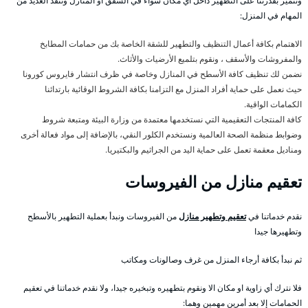
ونتميز بقدرتنا على التطهير داخل أي مكان سواء في الشقق او المنازل وننفذ العديد من
المهام في المنزل:
الاهتمام بكافة أعمال التنظيف والتطهير للشقة الخاصة بك من حمامات المطابخ
والمفروشات والأسقف ، ونقوم بتلميع الأرضيات والأثاث.
نضمن لك تنظيف كافة الأسطح في المنازل وخاصة في ظرف انتشار فايروس كورونا
حيث نعمل على حماية أفراد المنزل مع التزامنا بكافة الشروط الوقائية بارتدائنا
الكمامات الواقية.
كافة المنتجات التعقيمية التي نستخدمها معتمدة من وزارة البيئة ومتبعة شروط
وضوابط منظمة الصحة العالمية ونستخدم الكلور النقي، بالإضافة إلى مواد فعالة أخرى
ومناديل معقمة تعمل على حماية اليد من الجراثيم والبكتيريا.
تعقيم منازل من الفيروسات
نقدم خدماتنا في
تعقيم وتطهير منازل
من الفيروسات ونبدأ بعملية التطهير بالأسطح
وتطهيرها جيدا
ثم نبدأ بكافة أرجاء المنزل من غرف وصالونات ومكاتب
فلا نترك أي زاوية او مكان الا ونقوم بتطهيره وتبخيره جيدا، ولا نقدم خدماتنا في تعقيم
الحمامات إلا بعد أمرين مهمين وهما: