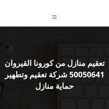
لتجاوز
الكويتية
خدمات وظائف بالكويت
لى
لمحتوى
تعقيم منازل من كورونا القيروان
50050641 شركة تعقيم وتطهير
حماية منازل