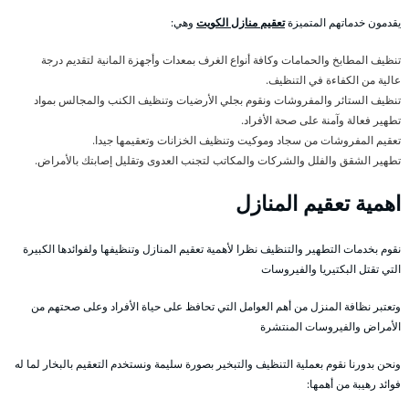
يقدمون خدماتهم المتميزة
تعقيم منازل الكويت
وهي:
تنظيف المطابخ والحمامات وكافة أنواع الغرف بمعدات وأجهزة المانية لتقديم درجة
عالية من الكفاءة في التنظيف.
تنظيف الستائر والمفروشات ونقوم بجلي الأرضيات وتنظيف الكنب والمجالس بمواد
تطهير فعالة وآمنة على صحة الأفراد.
تعقيم المفروشات من سجاد وموكيت وتنظيف الخزانات وتعقيمها جيدا.
تطهير الشقق والفلل والشركات والمكاتب لتجنب العدوى وتقليل إصابتك بالأمراض.
اهمية تعقيم المنازل
نقوم بخدمات التطهير والتنظيف نظرا لأهمية تعقيم المنازل وتنظيفها ولفوائدها الكبيرة
التي تقتل البكتيريا والفيروسات
وتعتبر نظافة المنزل من أهم العوامل التي تحافظ على حياة الأفراد وعلى صحتهم من
الأمراض والفيروسات المنتشرة
ونحن بدورنا نقوم بعملية التنظيف والتبخير بصورة سليمة ونستخدم التعقيم بالبخار لما له
فوائد رهيبة من أهمها: