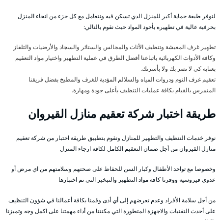
لنوفر طبقة حماية أكبر للمنزل الذي تسكن فيه ونتعامل مع كل جزء من انحاء المنزل
بحرفية عالية في تطهيره بأجود المواد حيث نقوم بالتالي:
تطهير غرف المعيشة وتنظيف الأثاث والمجالس والستائر والسجاد والأرضيات والتلفاز
وكافة الأدوات الكهربائية باتباعنا أفضل الطرق في عملية التطهير واختيار مواد التعقيم
بعناية كي لا تضر بك ولا بأسرتك.
تعقيم غرف النوم ودروات المياه والسلالم المؤدية للغرف والمطبخ بفضل فريقنا
المتمرس بالقيام بكافة عمليات التنظيف بأعلى جودة ومهارة.
طريقة اختبار شركة تعقيم منازل القيروان
نوفر خدمات التنظيف والتطهير للمنازل ونقوم بتطبيق طريقة اختبار من شركة تعقيم
منازل القيروان من أجل ضمان التعقيم الكامل لكافة ارجاء المنزل
وخصوصا مع تواجد الأطفال وكبار السن للحفاظ على صحتهم وسلامتهم من اي مرض أو
عدوى فيروسية ووفرنا كافة مواد التطهير والتبخير التي تم اختبارها
من أجل سلامة الأفراد وعدم تعرضهم إلى أي أذى وقمنا بكافة أعمالنا في شؤون التنظيف
على أحدث التقنيات والاجهزة المتطورة التي مكنتنا من أداء مهمتنا على اكمل وجه وتميزنا