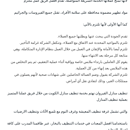
لأنها تمنح عملائها الخدمة السريعة المتواصلة، تقدم أفضل فريق عمل ملتزم
مواد تطهير مضمونة محافظة على سلامة الأفراد، تقتل جميع الفيروسات والجراثيم
كما أنها الأولى لأنها تلتزم بالآتي:
تقدم الجودة التي يبحث عنها ويطلبها جميع العملاء.
تلتزم بالمواعيد المحددة عند الاتفاق مع العملاء، وتتكفل الشركة غرامة التأخير.
تلتزم أيضا بالأمانة والإتقان في العمل من خلال العمل بنظام الإدارة المتكاملة، وهي
متابعة كل مرحلة بعد الانتهاء منها.
يقوم كل العاملين بارتداء ملابس خاصة وواقية أثناء عملية التعقيم، ثم يتم التخلص من
هذه الملابس بعد إنهاء من كل العملية.
تلتزم الشركة بقبول وضم العمالة الحاصلين على شهادات صحية لأنهم يعملون في
ممتلكات الغير، وذلك لتفادي نقل أي أمراض.
تنظيف منازل القيروان نهتم بخدمة تنظيف منازل الكويت من خلال فريق عملنا المتميز
بعملية تنظيف المنازل
والتي تشمل غرفة تنظيف المعيشة وغرف النوم مع تلميع الأثاث وتنظيف الارضيات
باستخدامنا افضل المعدات في خدمات التنظيف بالبخار، عبر طاقمنا المدرب على كافة
اعمال التنظيف