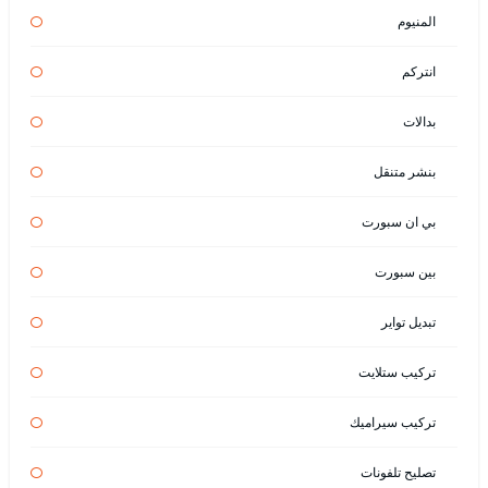
المنيوم
انتركم
بدالات
بنشر متنقل
بي ان سبورت
بين سبورت
تبديل تواير
تركيب ستلايت
تركيب سيراميك
تصليح تلفونات