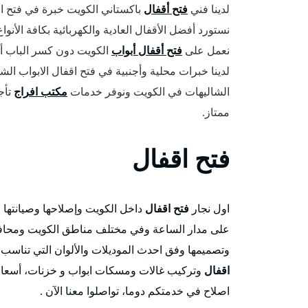
لدينا فني
فتح أقفال
باكستاني الكويت خبرة في فتح ا
نستورد أفضل الأقفال العادية والكهربائية بكافة الأنو
نعمل على
فتح أقفال أبواب
الكويت دون كسر الباب أ
لدينا خبرات محلية وأجنبية في فتح اقفال الابواب الش
الشاليهات في الكويت ونوفر خدمات
مكتب افراج
تأج
ممتاز.
فتح اقفال
اول نجار
فتح اقفال
داخل الكويت وإصلاحها وصيانتها 
على مدار الساعة وفي مختلف مناطق الكويت ومحافظات
وتصميمها وفق احدث الموديلات والألوان التي تناسب ا
اقفال
وتركيب غالات ومسكات ابواب و خزنات، أسعار 
اصلاح في خدمتكم دوما، تواصلوا معنا الآن .