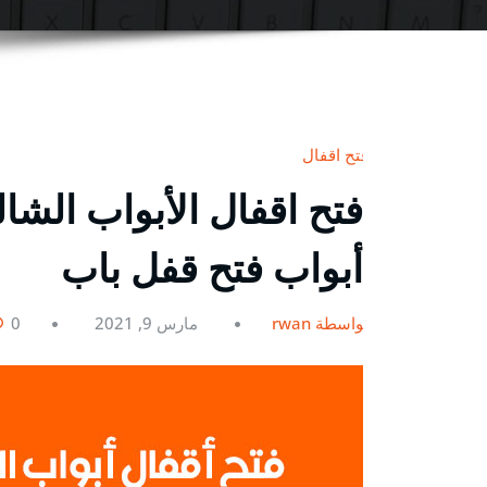
فتح اقفال
أبواب فتح قفل باب
بواسطة rwan
مارس 9, 2021
0