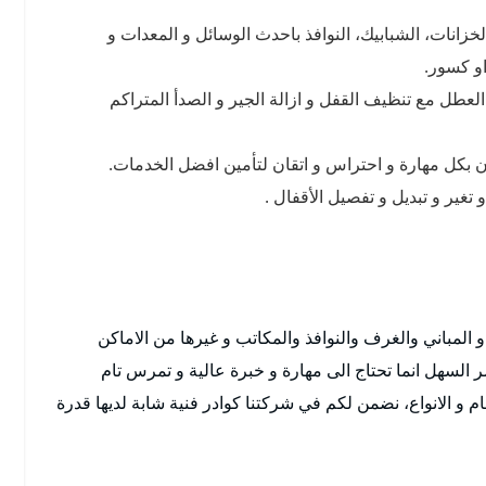
خزانات، الشبابيك، النوافذ باحدث الوسائل و المعدات و
و كسور.
العطل مع تنظيف القفل و ازالة الجير و الصدأ المتراكم
ون بكل مهارة و احتراس و اتقان لتأمين افضل الخدمات.
غير و تبديل و تفصيل الأقفال .
و المباني والغرف والنوافذ والمكاتب و غيرها من الاماكن
 السهل انما تحتاج الى مهارة و خبرة عالية و تمرس تام
ام و الانواع، نضمن لكم في شركتنا كوادر فنية شابة لديها قدرة