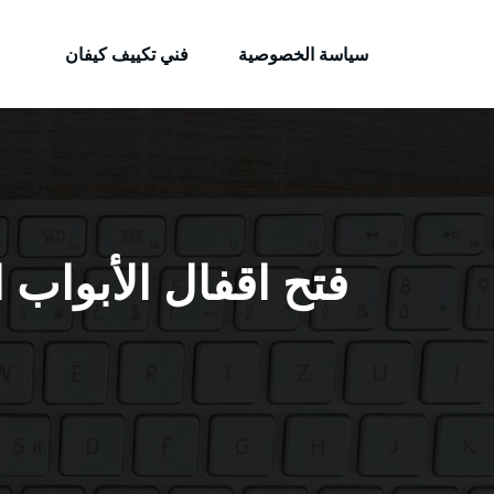
الكويتية
لتجاوز
خدمات وظائف بالكويت
لى
سياسة الخصوصية
فني تكييف كيفان
لمحتوى