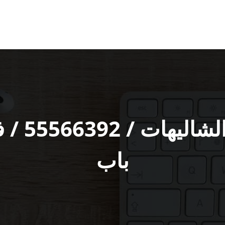
فتح اقفا
باب