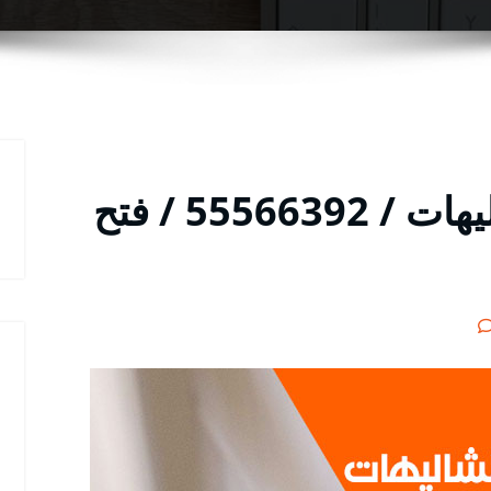
فتح اقفال الأبواب الشاليهات / 55566392 / فتح