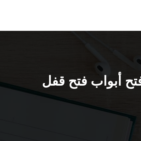
ل الأبواب الشاليهات / 55566392 / فتح أبواب فتح قفل