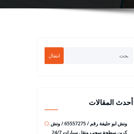
انتقال
أحدث المقالات
ونش ابو حليفة رقم / 65557275 / ونش
كرين سطحة سحب ونقل سيارات 24/7