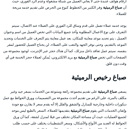
أرقام هواتف عديدة حتى لا يعاني العميل من شبكة مشغولة وعدم الرد الفوري، حيث
أن
صباغ الرميثية
وفر الكثير من الخطوط كنوع من الحرص على تقديم خدمه مريحة
للعملاء.
يوجد خدمه عملاء تعمل على قدم وساق للرد الفوري على العملاء عند الاتصال، سيتم
التعرف على نوع الاعمال المطلوبة وأخذ جميع البيانات التي تخص العميل من اسم وعنوان
العميل ، يتم تحديد موعد معاينة للمكان، بعد عمل معاينة يتم التعرف على الخدمات وتحديد
الموعد بالتقديم، وحتى نوفر الجهد والتعب على العملاء، لن يحتاج العميل للحضور لمقر
بنفسه، سيتم عمل تعاقد داخل منزلك، كما أن هناك حجز عبر الإنترنت، لوجود مجموعة من
الصفحات التي تخص
صباغ الرميثية
مع بريد الالكتروني، يُمكن لعملاء حجز الخدمة في أي
وقت دون قلق.
صباغ رخيص الرميثية
يسعى
صباغ الرميثية
على تقديم مجموعة رائعة ومتنوعة من الخدمات بسعر جيد وغير
مكلف بالمرة، على الرغم من تقديم أحدث مجموعة من التصميمات وورق الحوائط مع عمل
ديكورات داخلية وخارجية للمنازل والشقق والفلل إلا أنه يقدم سعر لا يقارن مع جودة
وإتقان الخدمات التي يقوم
صباغ الرميثية
بتقديمها للعملاء، السعر بالطبع ليس موحد
لجميع العمليات، حيث أن مساحة المكان تختلف من فيلا لمنزل لشقة، كما أن ورق
الحوائط له العديد من الأنواع والأشكال، وسعر التشطيبات يختلف على حسب طلب