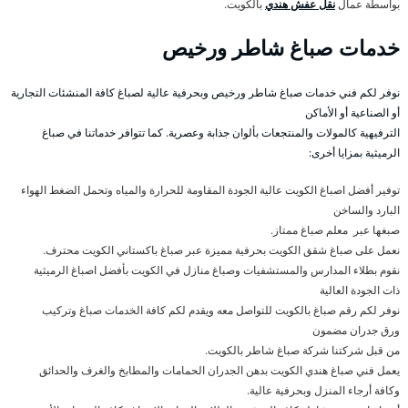
بواسطة عمال
نقل عفش هندي
بالكويت.
خدمات صباغ شاطر ورخيص
نوفر لكم فني خدمات صباغ شاطر ورخيص وبحرفية عالية لصباغ كافة المنشئات التجارية
أو الصناعية أو الأماكن
الترفيهية كالمولات والمنتجعات بألوان جذابة وعصرية. كما تتوافر خدماتنا في صباغ
الرميثية بمزايا أخرى:
توفير أفضل اصباغ الكويت عالية الجودة المقاومة للحرارة والمياه وتحمل الضغط الهواء
البارد والساخن
صبغها عبر معلم صباغ ممتاز.
نعمل على صباغ شقق الكويت بحرفية مميزة عبر صباغ باكستاني الكويت محترف.
نقوم بطلاء المدارس والمستشفيات وصباغ منازل في الكويت بأفضل اصباغ الرميثية
ذات الجودة العالية
نوفر لكم رقم صباغ بالكويت للتواصل معه ويقدم لكم كافة الخدمات صباغ وتركيب
ورق جدران مضمون
من قبل شركتنا شركة صباغ شاطر بالكويت.
يعمل فني صباغ هندي الكويت بدهن الجدران الحمامات والمطابخ والغرف والحدائق
وكافة أرجاء المنزل وبحرفية عالية.