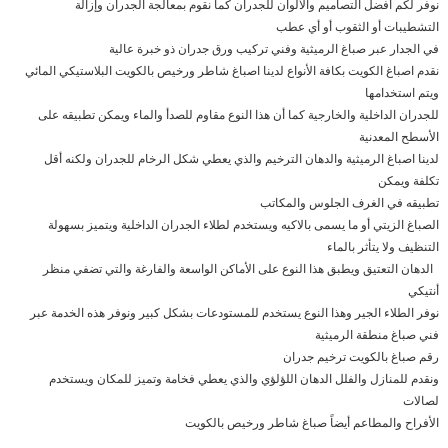
نوفر لكم أفضل التصاميم والألوان للجدران كما نقوم بمعالجة الجدران وإزالة
التشطيبات أو الثقوب أو أي عطب
في الجدار عبر صباغ الرميثية وفني تركيب ورق جدران ذو خبرة عالية
نقدم اصباغ الكويت بكافة الأنواع لدينا اصباغ شاطر ورخيص بالكويت البلاستيكي المائي
ويتم استخدامها
للجدران الداخلية والخارجية كما أن هذا النوع مقاوم للصدأ والماء ويمكن تطبيقه على
الأسطح المعدنية
لدينا اصباغ الرميثية والدهان الترخيم والذي يعطي شكل الرخام للجدران ولكنه أقل
تكلفة ويمكن
تطبيقه في الغرف الجلوس والمكاتب
الصباغ الزيتي أو ما يسمى بالاكيه ويستخدم لطلاء الجدران الداخلية ويتميز بسهولة
التنظيف ولا يتأثر بالماء
الدهان التعتيق ويطبق هذا النوع على الأماكن الواسعة والفارغة والتي تضفي منظر
أنتيكي
نوفر الطلاء الجير وهذا النوع يستخدم للمستودعات بشكل كبير ونوفر هذه الخدمة عبر
فني صباغ منطقة الرميثية
رقم صباغ بالكويت ترخيم جدران
ونقدم للمنازل والفلل الدهان اللؤلؤي والذي يعطي فخامة وتميز للمكان ويستخدم
لصالات
الأفراح والمطاعم أيضاً صباغ شاطر ورخيص بالكويت