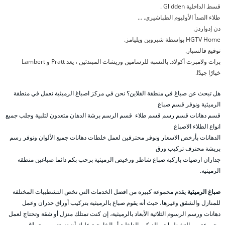
قسط الداخلية Glidden .
طلاء الصدأ الأوليوم الطباشيري. …
دن إدواردز.
HGTV Home بواسطة شيروين ويليامز.
توقيع فالسبار.
برات ولامبرت أكولاد. بالنسبة للرسامين وريشات المبتدئين ، يعد Pratt و Lambert
خيارًا جيدًا.
هل تبحث عن صباغ في منطقة القلاين؟ نحن في مركز اصباغ الرميثية نعمل في منطقة
الرميثية ونوفر قسم صباغ
قسم دهانات قسم رسم قسم طلاء قسم الرسم برشة الدهان متعدون لتلبية وجلب جمبع
انواع الطلاء الاصباغ
الدهانات بأرخص الاسعار ونوفر محترفين لعمل خلطات دهانات جمبع الألوان ونوفر رسم
بريشة محترف تركيب ورق
جداران ارضيات باركية صباغ شاطر ورخيص الرميثية برحب بكم دائما صباغين منطقه
الرميثية.
صباغ الرميثية
يقدم مجموعة كبيرة من افضل الخدمات التي تخص التشطيبات المختلفة
للمنازل والشقق وغيرها، حيث أنه يقوم صباغ بالرميثية بتركيب أوراق جدران وعمل
دهانات ورسم الرسوم الثلاثية الأبعاد بالرميثية، إن كنت تمتلك منزل أو شقة وتحتاج لعمل
مجموعة من التشطيبات والديكور الداخلية أو الخارجية عليك أن تستعين ب
صباغ