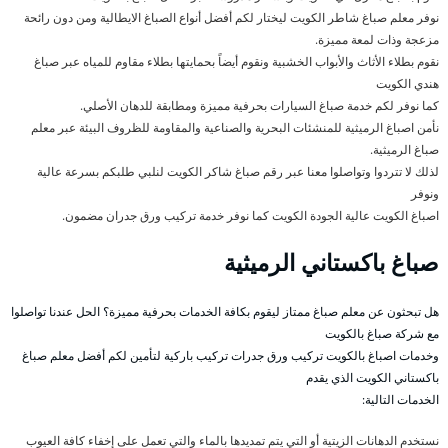
نوفر معلم صباغ شاطر الكويت ليختار لكم أفضل أنواع الصباغ الايطالية ومن دون رائحة
مزعجة وذات لمعة مميزة.
نقوم بطلاء الأثاث والأبواب الخشبية ونقوم أيضاً بحمايتها بطلاء مقاوم للمياه عبر صباغ
هندي الكويت
كما نوفر لكم خدمة صباغ السيارات بحرفية مميزة ومطابقة للدهان الأصلي.
نأمن اصباغ الرميثية للمنشئات البحرية والصناعية والمقاومة للظروف البيئة عبر معلم
صباغ الرميثية.
لذلك لا تتردوا وتواصلوا معنا عبر رقم صباغ شاكر الكويت لنلبي طلبكم بسرعة عالية
ونوفر
اصباغ الكويت عالية الجودة الكويت كما نوفر خدمة تركيب ورق جدران مضمون.
صباغ باكستاني الرميثية
هل تبحثون عن معلم صباغ ممتاز ليقوم بكافة الخدمات بحرفية مميزة؟ الحل عندنا تواصلوا
مع شركة صباغ بالكويت
وخدمات اصباغ بالكويت تركيب ورق جدرات تركيب باركية لتأمين لكم أفضل معلم صباغ
باكستاني الكويت الذي يقدم
الخدمات التالية:
نستخدم الدهانات الزيتية أو التي يتم تمديدها بالماء والتي تعمل على إخفاء كافة العيوب