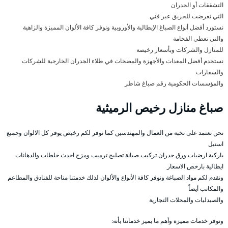
التشققات أو الجدران
التي تعرضت للحريق عبر فني
نستورد أفضل أنواع الصباغ الإيطالية والأوروبية ونوفر كافة الألوان المميزة والزاهية
والتي تعطي الفخامة
للمنازل والشركات وبأسعار رخيصة
نستخدم أفضل المعدات والأجهزة والمضخات في طلاء الجدران الخارجية للشركات
والسفارات
والمؤسسات الحكومية رقم صباغ شاطر
صباغ منازل رخيص الرميثية
نحن نعتمد على نخبة من العمال والمهندسين كما نوفر لكم رخيص يوفر كل الالوان وجميع
استيل
باركية ارضيات ورق جدران تركيب صيانة تصليح ترميب ومزج احدث خلطات والدهانات
ايطالية بارخص الاسعار
ونقدم لكم مواد الصباغة ونوفر كافة الأنواع والألوان لذلك خدمتنا متاحة للفنادق والمطاعم
والمكاتب أيضاً
والصيدليات والمحلات التجارية
ونوفر خدمات مميزة وأهم ما يميز خدماتنا بأنه: