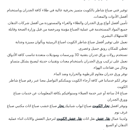
توفير فني صباغ شاطر بالكويت متميز بحرفية عالية في طلاء كافة الجدران وباستخدام
أفضل الأدوات والمعدات.
تأمين أفضل أنواع ورق الجدران والطلاء والغراء والمستوردة من أفضل شركات الدهان.
جميع المواد المستخدمة في عملية الصباغ مؤمنة ومرخصة من قبل وزارة الصحة وقابلة
للاستهلاك البشري.
نعمل على توفير أفضل صباغ شاطر الكويت اصباغ الرميثية وبألوان مميزة وجذابة
تعطي للمكان رونق جميل وعصري.
نستخدم رولات وراق جدران بتقنية 3D وبرسمات وموديلات متعددة تناسب كافة الأذواق.
نعمل على تركيب ورق الجدران باستخدام معدات وتقنيات حديثة ليصبح بشكل متساو
وخال من فقاعات الهواء.
نوفر ورق جدران مقاوم للرطوبة والحرارة وضد الماء.
نوفر لكم خدماتنا في كافة أرجاء الكويت ويمكنكم التواصل معنا عبر رقم صباغ شاطر
الكويت
صباغ 24 ساعة أو عبر خدمة العملاء وسنوافيكم بكافة المعلومات عن خدمات صباغ
وورق الجدران
ونوفر افضل
نجار الكويت
صباغ ابواب شبابيك
نجار
صباغ خشب صباغ اثاث مكتبي صباغ
غرف نوم
ولدينا عمال
نقل عفش
نقل اثاث
نقل عفش الكويت
لترحيل العفش والاثاث اثناء عملية
الدهان او الصبغ