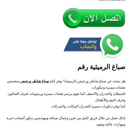
صباغ الرميثية رقم
هل تبحث عن صباغ شاطر ورخيص بالرميثية؟ نوفر لكم
صباغ شاطر ورخيص
متخصص
نقشات مميزة وديكورات
للحيطان والجدران والأسقف كما نقوم برسم نقشات مميزة ورسومات لغرف الصالون
وغرف النوم والأطفال
كما نوفر ديكورات مميزة للجدران المكاتب والشركات
لذلك نعمل من خلال فريق كامل من فنين وعمال صباغة ومهندسين ديكور أصحاب خبرة
ومهارات عالية ونقوم