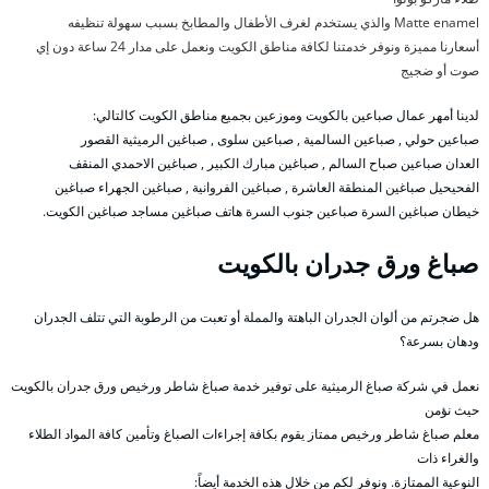
Matte enamel والذي يستخدم لغرف الأطفال والمطابخ بسبب سهولة تنظيفه
أسعارنا مميزة ونوفر خدمتنا لكافة مناطق الكويت ونعمل على مدار 24 ساعة دون إي
صوت أو ضجيج
لدينا أمهر عمال صباعين بالكويت وموزعين بجميع مناطق الكويت كالتالي:
صباعين حولي , صباعين السالمية , صباعين سلوى , صباغين الرميثية القصور
العدان صباعين صباح السالم , صباغين مبارك الكبير , صباغين الاحمدي المنقف
الفحيحيل صباغين المنطقة العاشرة , صباغين الفروانية , صباغين الجهراء صباغين
خيطان صباغين السرة صباعين جنوب السرة هاتف صباغين مساجد صباغين الكويت.
صباغ ورق جدران بالكويت
هل ضجرتم من ألوان الجدران الباهتة والمملة أو تعبت من الرطوبة التي تتلف الجدران
ودهان بسرعة؟
نعمل في شركة صباغ الرميثية على توفير خدمة صباغ شاطر ورخيص ورق جدران بالكويت
حيث نؤمن
معلم صباغ شاطر ورخيص ممتاز يقوم بكافة إجراءات الصباغ وتأمين كافة المواد الطلاء
والغراء ذات
النوعية الممتازة. ونوفر لكم من خلال هذه الخدمة أيضاً: