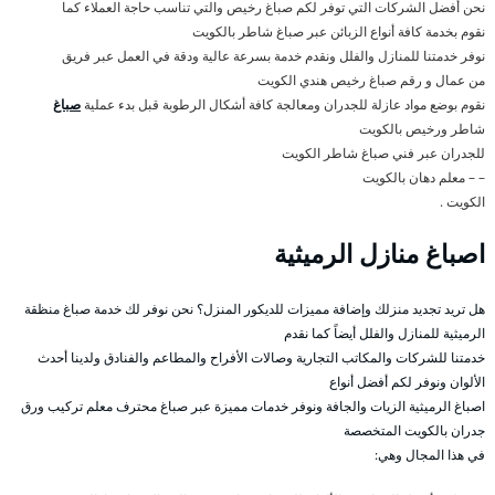
نحن أفضل الشركات التي توفر لكم صباغ رخيص والتي تناسب حاجة العملاء كما
نقوم بخدمة كافة أنواع الزبائن عبر صباغ شاطر بالكويت
نوفر خدمتنا للمنازل والفلل ونقدم خدمة بسرعة عالية ودقة في العمل عبر فريق
من عمال و رقم صباغ رخيص هندي الكويت
نقوم بوضع مواد عازلة للجدران ومعالجة كافة أشكال الرطوبة قبل بدء عملية
صباغ
شاطر ورخيص بالكويت
للجدران عبر فني صباغ شاطر الكويت
– – معلم دهان بالكويت
الكويت .
اصباغ منازل الرميثية
هل تريد تجديد منزلك وإضافة مميزات للديكور المنزل؟ نحن نوفر لك خدمة صباغ منظقة
الرميثية للمنازل والفلل أيضاً كما نقدم
خدمتنا للشركات والمكاتب التجارية وصالات الأفراح والمطاعم والفنادق ولدينا أحدث
الألوان ونوفر لكم أفضل أنواع
اصباغ الرميثية الزيات والجافة ونوفر خدمات مميزة عبر صباغ محترف معلم تركيب ورق
جدران بالكويت المتخصصة
في هذا المجال وهي: