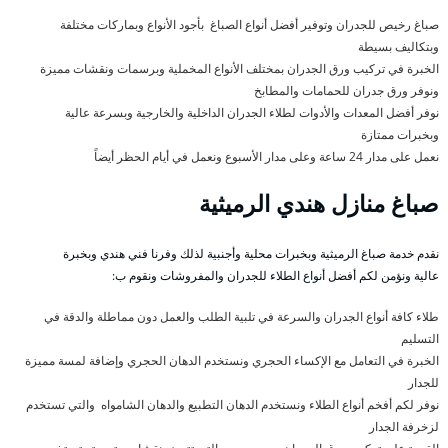
صباغ رخيص للجدران وتوفير أفضل أنواع الصباغ بأجود الأنواع وبماركات مختلفة
وبتكاليف بسيطة
الخبرة في تركيب ورق الجدران بمختلف الأنواع المخملية وبرسمات ونقشات مميزة
ونوفر ورق جدران للحمامات والمطابخ
نوفر أفضل المعدات والأدوات لطلاء الجدران الداخلية والخارجية وبسرعة عالية
وبخبرات ممتازة
نعمل على مدار 24 ساعة وعلى مدار الأسبوع ونعمل في أيام الحظر أيضاً
صباغ منازل هندي الرميثية
نقدم خدمة صباغ الرميثية وبخبرات محلية وأجنبية لذلك وفرنا فني هندي وبخبرة
عالية ونؤمن لكم أفضل أنواع الطلاء للجدران والمفروشات ونقوم ب:
طلاء كافة أنواع الجدران والسرعة في تلبية الطلب والعمل دون مماطلة والدقة في
التسليم
الخبرة في التعامل مع الإكساء الحجري ونستخدم الدهان الحجري وإضافة لمسة مميزة
للجدار
نوفر لكم أفخم أنواع الطلاء ونستخدم الدهان التطبيع والدهان الشامواه والتي تستخدم
لزخرفة الجدار