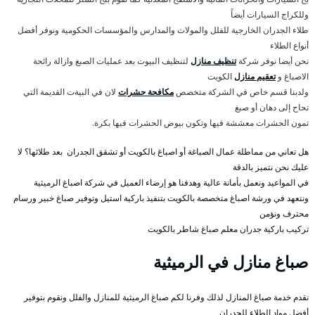
وللكراج السيارات أيضاً
طلاء الجدران الخارجية للفلل والمولات والمدارس والمؤسسات الحكومية ونوفر أفضل
أنواع الطلاء
نحن أيضا نوفر شركة
تنظيف منازل
لتنظيف البيوت بعد عمليات الصبغ وازالة رائحة
الاصباغ و
تعقيم منازل
الكويت
ولدبنا قسم خاص في الشركة متخصص
مكافحة حشرات
لان في البيةت القديمة التي
تحاح إلى دهان أو صبغ
تمون الحشرات معششة فيها وتكون بيوض الحشرات فيها بكرة.
هل تعاني من مماطلة عمال الصباغة أو اصباغ بالكويت أو تشقق الجدران بعد طلائها؟ لا
عليك نحن نتميز بالدقة
في المواعيد ونعمل بأمانة عالية وهدفنا هو إرضاء العميل في شركة اصباغ الرميثية
ونتعهد في ورشة اصباغ متخصصة بالكويت بتنفيذ باركية استيل وتوفير صباغ خبير ورسام
محترف ونؤمن
تركيب باركية جدران معلم صباغ شاطر بالكويت
صباغ منازل في الرميثية
نقدم خدمة صباغ المنازل لذلك وفرنا لكم صباغ الرميثية للمنازل والفلل ونقوم بتوفير
أفضل مواد الطلاء للجدران