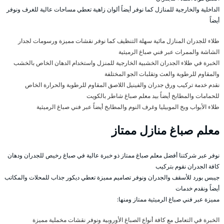
الداخلية والخارجية للمنازل كما نوفر أيضاً ألوان زاهية تعطي مساحات عالية للغرف ونوفر
أيضاً
طلاء للجدران المنازل مائية سهلة التنظيف كما نوفر نقشات مميزة ورسومات لجدار
الشاشة والممرات عبر فني صباغ الرميثية
الخبرة في طلاء الجدران الخشبية الخارجية للمنزل واستخدام الدهان الخاص بالخشب
والمقاوم للرطوبة والعث وتقلبات الجو المختلفة
نقدم خدمة تركيب ورق جدران والفينيل اللاصق المقاوم للرطوبة والحرارة الخاص
للحمامات والمطابخ أيضاً بيد معلم صباغ شاطر بالكويت
طلاء الأبواب وبخ الموبيليا وغرف النوم والمطابخ أيضاً عبر فني صباغ الرميثية
معلم صباغ منازل ممتاز
نوفر عبر شركتنا أفضل معلم صباغ ممتاز ذو خبرة عالية في صباغ رخيص للجدران ودهان
كافة الجدران نقوم بتركيب
جيبس بورد للأسقف والجدران ونوفر تصاميم مميزة تعطي ديكور جذاب للمحلات والمكاتب
أيضاً ونقدم خدمات
مميزة عبر فني صباغ الرميثية ممتاز ومنها:
الخبرة في التعامل مع كافة أنواع الصباغ الأوروبية ونوفر نقشات مخملية مميزة