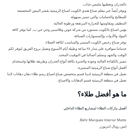
بالجدران وتعطيها ملمس جذاب.
ونوفر أيضاً عبر معلم صباغ هندي الكويت اصباغ الرميثية بقشر البيض المخصصة
للمطابخ والحمامات والتي تتميز بسهولة
التنظيف ومقاومتها للحرارة المرتفعة ورطوبة العالية.
نؤمن اصباغ بالكويت مستورد من شركة جونن وفلاسبير وجي جي ب، كما نوفر كافة
المواد والأدوات وإكسسوارات الصباغة.
نوفر صباغ رخيص الكويت المتميز والمناسب لكافة العملاء.
خدماتنا متوافرة على مدار ٢٤ ساعة وطيلة أيام الأسبوع ونعمل بروح الفريق لنوفر لكم
الوقت والجهد ونسلم أعمالنا في التوقيت المحدد.
نتميز بالكفاءة العالية وجودة والخبرة بكافة أنواع الجدران وطريقة طلائها واستخدام
أفضل أنواع صباغ الرميثية المتميزة.
نعمل في منطقة الرميثية لدينا قسم متخصص صباغ اصباغ رسم طلاء دهان دهانات لاننا
نعمل في منطقة الرميثية قسم الدهانات والاصباغ.
ما هو أفضل طلاء؟
أفضل ماركات الطلاء لمشاريع الطلاء الداخلي
Behr Marquee Interior Matte.
ايس رويال انتريورز.