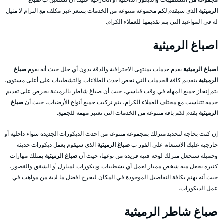
الرميثية
الذي سيقدم لكم مجموعة متنوعة من الخدمات بسعر غير مكلف مع التزام لا مثيل
له في المواعيد التي يتم تقديمها للعملاء الكرام.
اصباغ الرميثية
اصباغ الرميثية
يقدم خدمات بمنتهى الاحترافية والدقة بدون أي خلل حيث أنه يقوم
صباغ
الرميثية
بتقديم كافة الخدمات التي تخص احدث الطلاءات والتشطيبات على أعلى مستوى،
يتم إنجاز جميع المهام في وقت قياسي، حيث أن صباغ شاطر بالرميثية يحرص على تقديم
خدمه تتناسب مع مختلف العملاء الكرام، يتم تركيب جميع أنواع الأرضيات، حيث أن
صباغ
الرميثية
يقدم لكم باقة متنوعة من الخدمات التي تعتبر مهمة للجميع.
إن كنت بحاجة لتجديد منزلك بمجموعة متنوعة من احدث الديكورات الجديدة سواء داخلية أو
خارجية عليك الاستعانة على الفور ب
صباغ الرميثية
الذي سيقوم بعمل ديكورات حديثة
وجميلة ستجعل منزلك لوحة فنية فريدة من نوعها، حيث أن
صباغ الرميثية
يمتلك مهارات
كثيرة تجعل منه شخص ممتاز لعمل أي تشطيبات وديكورات لمنازل أو الشقق والقصور،
حيث أنه يهتم بكافة التفاصيل الموجودة في المكان ليخرج افضل ما لدية من مواهب في
عمل الديكورات.
صباغ شاطر الرميثية