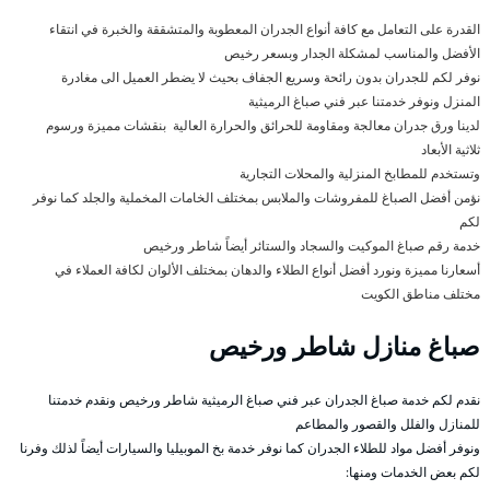
القدرة على التعامل مع كافة أنواع الجدران المعطوبة والمتشققة والخبرة في انتقاء
الأفضل والمناسب لمشكلة الجدار وبسعر رخيص
نوفر لكم للجدران بدون رائحة وسريع الجفاف بحيث لا يضطر العميل الى مغادرة
المنزل ونوفر خدمتنا عبر فني صباغ الرميثية
لدينا ورق جدران معالجة ومقاومة للحرائق والحرارة العالية بنقشات مميزة ورسوم
ثلاثية الأبعاد
وتستخدم للمطابخ المنزلية والمحلات التجارية
نؤمن أفضل الصباغ للمفروشات والملابس بمختلف الخامات المخملية والجلد كما نوفر
لكم
خدمة رقم صباغ الموكيت والسجاد والستائر أيضاً شاطر ورخيص
أسعارنا مميزة ونورد أفضل أنواع الطلاء والدهان بمختلف الألوان لكافة العملاء في
مختلف مناطق الكويت
صباغ منازل شاطر ورخيص
نقدم لكم خدمة صباغ الجدران عبر فني صباغ الرميثية شاطر ورخيص ونقدم خدمتنا
للمنازل والفلل والقصور والمطاعم
ونوفر أفضل مواد للطلاء الجدران كما نوفر خدمة بخ الموبيليا والسيارات أيضاً لذلك وفرنا
لكم بعض الخدمات ومنها: