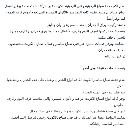
نقدم لكم خدمة صباغ الرميثية وفني الرميثية الكويت عبر شركتنا المتخصصة بوفير افضل
انواع اصباغ الرميثية ونقدم كافة التصاميم والألوان المميزة التي تخدم أذواق كافة العملاء
كما نوفر أيضاً
خدمة تركيب أوراق للجدران بنقشات مميزة وألوان جذابة,
ونقدم خدمة تركيبها لغرف النوم وغرف الأطفال كما لدينا ورق جدران بزخارف مميزة
للجدران خلف مكتبة
الشاشة ونوفر خدمات مميزة عبر فني صباغ شاطر وعمال اصباغ بالكويت متخصصون
اصباغ صباغة جدران
ذو خبرات عالية
ونقدم خدمات متنوعة ومن أهمها:
نقدم خدمة صباغ شاطر الكويت لكافة أنواع الجدران ونعمل على حف الجدران وتنظيفها
بشكل
جيد قبل البدء في عملية الصباغ
نوفر كافة أنواع اصباغ الكويت الزاهية والألوان المميزة والتي تناسب غرف النوم وغرف
الجلوس
عبر فني صباغ شاطر ورخيص بالكويت وذو خبرة عالية في هذا المجال
يمكنك التواصل معنا عبر اتصالك برقم فني
صباغ بالكويت
رخيص لنرسل إليك أفضل
التصاميم لتناسب رغباتكم