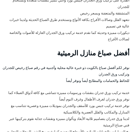
القدرة على تركيب ورق الجدران جيبس بورد والتي تتميز بنقشات متعددة وتستخدم
للجدران
المتشققة والمتعفنة وبسعر رخيص
نتعهد الفلل وصالات الأفراح بكافة الأنواع ونستخدم طرق الصباغ الحديثة ولدينا خبرات
عالية في تصميم
ديكورات مميزة وحديثة كما نقدم خدمة تركيب ورق الجدران العازلة للأصوات والخاصة
لصالات الأفراح
أفضل صباغ منازل الرميثية
نوفر لكم أفضل صباغ بالكويت ذو خبرة عالية محلية وأجنبية في رقم صباغ رخيص للجدران
وتركيب ورق الجدران
للحائط والحمامات والمطابخ أيضاً ونوفر أيضاً
خدمة تركيب ورق جدران بنقشات ورسومات مميزة تتماشى مع كافة أذواق العملاء كما
نوفر ورق جدران لغرف الأطفال وغرف النوم أيضاً
نوفر خدمة تركيب جبس بورد للأسقف والجدران بموديلات مميزة وعصرية تتناسب مع
المنازل والمكاتب والفلل العصرية والكلاسيكية
لدينا ورق جدران بتصاميم ثلاثية الأبعاد وبألوان مميزة ونقشات جذابة نقوم بتركيبها عبر
فني صباغ الرميثية
بخ السيارات والخزانات المائية والأسطح المعدنية كما نقوم ببخ الشتر للمحلات التجارية