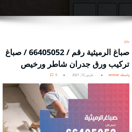
صباغ
صباغ الرميثية رقم / 66405052 / صباغ
تركيب ورق جدران شاطر ورخيص
بواسطة ammar
مارس 12, 2021
0