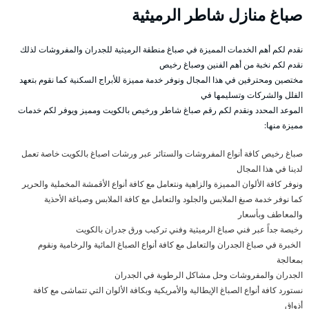
صباغ منازل شاطر الرميثية
نقدم لكم أهم الخدمات المميزة في صباغ منطقة الرميثية للجدران والمفروشات لذلك
نقدم لكم نخبة من أهم الفنين وصباغ رخيص
مختصين ومحترفين في هذا المجال ونوفر خدمة مميزة للأبراج السكنية كما نقوم بتعهد
الفلل والشركات وتسليمها في
الموعد المحدد ونقدم لكم رقم صباغ شاطر ورخيص بالكويت ومميز ويوفر لكم خدمات
مميزة منها:
صباغ رخيص كافة أنواع المفروشات والستائر عبر ورشات اصباغ بالكويت خاصة تعمل
لدينا في هذا المجال
ونوفر كافة الألوان المميزة والزاهية ونتعامل مع كافة أنواع الأقمشة المخملية والحرير
كما نوفر خدمة صبغ الملابس والجلود والتعامل مع كافة الملابس وصباغة الأحذية
والمعاطف وبأسعار
رخيصة جداً عبر فني صباغ الرميثية وفني تركيب ورق جدران بالكويت
الخبرة في صباغ الجدران والتعامل مع كافة أنواع الصباغ المائية والرخامية ونقوم
بمعالجة
الجدران والمفروشات وحل مشاكل الرطوبة في الجدران
نستورد كافة أنواع الصباغ الإيطالية والأمريكية وبكافة الألوان التي تتماشى مع كافة
أذواق