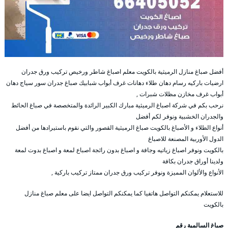
أفضل صباغ منازل الرميثية بالكويت معلم اصباغ شاطر ورخيص تركيب ورق جدران
ارضيات باركيه رسام دهان طلاء دهانات غرف أبواب شبابيك صباغ جدران سور سياج دهان
أبواب غرف مخازن مظلات شبرات ,
نرحب بكم في شركة اصباغ الرميثية مبارك الكبير الرائدة والمتخصصة في صباغ الحائط
والجدران الخشبية ونوفر لكم أفضل
أنواع الطلاء و الأصباغ بالكويت صباغ الرميثية القصور والتي نقوم باستيرادها من أفضل
الدول الأوربية المصنعة للاصباغ
بالكويت ونوفر اصباغ زياتيه وجافة و اصباغ بدون رائجة اصباع لمعة و اصباغ بدوت لمعة
ولدينا أوراق جدران بكافة
الأنواع والألوان المميزة ونوفر تركيب ورق جدران ممتاز تركيب باركية ,
للاستعلام يمكنكم التواصل هاتفيا كما يمكنكم التواصل ايضا على معلم صباغ منازل
بالكويت
صباغ السالمية رقم