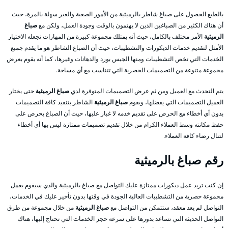
بالطبع الحصول على صباغ شاطر بالرميثية من الأمور الصعبة والغير سهلة بالمرة، حيث
أن هناك الكثير من الصباغين الذين لا يهتمون بالوقت وجودة العمل، ولكن مع
صباغ
الرميثية
الأمر مختلف بالكامل، حيث أنه يمتلك مجموعة كبيرة من المهارات تجعله الاختيار
الأمثل لتقديم خدمات الديكورات والتشطيبات، حيث أن الصباغ الشاطر هو ما يقدم جميع
الخدمات التي تخص التشطيبات ومنها الجبس بورد والدهانات وغيرها، كما أنه يقوم بعرض
مجموعة متنوعة من التصميمات الحصرية التي تتناسب مع أي مساحة.
يتم التحدث مع العميل ومن ثم عرض التصميمات المتوفرة لدي
صباغ الرميثية
حتى يختار
العميل التصميمات التي يفضلها، ويقوم
صباغ الرميثية
الشاطر بتنفيذ كافة التصميمات
بدون أي أخطاء مع الحرص على تقديم خدمه لا غبار عليها، حيث أن الصباغ يحرص على
حفظ مكانته وسط العملاء الكرام من خلال تقديم تصميمات ممتازة ليس بها أي أخطاء
لتنال رضاء كافة العملاء.
رقم صباغ بالرميثية
إن كنت تريد عمل ديكورات ممتازة عليك التواصل مع صباغ بالرميثية والذي سيقوم بعمل
مجموعة حصرية من التشطيبات العالية الجودة في وقتها بدون تأخير عليك في الخدمات،
التواصل لم يعد معقد، ستتمكن من التواصل مع
صباغ الرميثية
من خلال مجموعة من طرق
التواصل الحديثة التي تساعد بدورها على سرعة حجز الخدمات التي تحتاج إليها، هناك