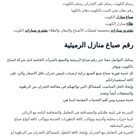
رسام الكويت رسام على الجدران رسام بالكويت
رقم دهان يجي البيت بالكويت دهان بالكويا
صباغ منازل
الكويت
طلاء
منازل الكويت
نشتري سيارات
مخصصة لعمليات الأصباغ والدهان والطلاء
يشتري سيارات
الكويت
رقم صباغ منازل الرميثية
يمكنك التواصل معنا عبر رقم صباغ الرميثية والتمتع بالميزات الخاصة لدى شركة اصباغ
بالكويت ونوفر
لك خدمة فورية صباغ صبغ الصبغ بركية ارضيات تلبيس جدران باقل الاسعار والرد على
كافة استفساراتكم
وإيجاد الحل المناسب للمشاكل التي تواجهكم في معالجة الجدران من الرطوبة
والتشققات أيضاً ونقدم
خدمة مميزة ومن أهم الخدمات المقدمة لدينا هي:
السرعة في تلبية طلبكم والمصداقية في التعامل والشفافية التامة مع الزبائن
لدينا خبرات محلية وأجنبية ونواكب كافة التطورات الحديثة ونواكب كافة أنواع صباغ
رخيص المختلفة
الخبرة في التعامل مع الجدران وإيجاد كافة الحلول للمشاكل الجدران من الرطوبة أو