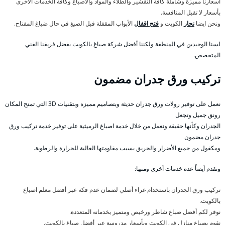
أسعارنا مميزة وشاملة كافة التقشير والطلاء والمواد والاصباغ وكافة الخدمات الأخرى
بأسعار لا تقبل المنافسة.
ونحن ايضا
نحار
الكويت و
فتح اقفال
الأبواب المقفلة فبل الصبغ في حال ضياغ المفتاح.
لسنا الوحيدين في المنطقة ولكننا أفضل شركة صباغ بالكويت بفضل فريقنا الفني
المتخصص.
تركيب ورق جدران مضمون
نعمل على توفير رولات ورق جدران حديثة وبتصاميم مميزة وبتقنيات 3D التي تمنح المكان
رونق جميل وتجعل
الجدران وكأنها حقيقة ونعمل من خلال خدمة اصباغ الرميثية على توفير خدمة تركيب ورق
جدران مضمون
ومكفول من جميع الأضرار والحريق بسبب مقاومتها العالية للحرارة والرطوبة.
ونقدم أيضاً عدة خدمات أخرى ومنها:
تركيب ورق الجدران باستخدام غراء أصلي لضمان عدم فكه عبر أفضل معلم اصباغ
بالكويت.
نوفر لكم أفضل صباغ شاطر ورخيص ومتميز بخدماته المتعددة.
نقوم بصباغ منازل في الكويت وبأسعار مدروسة عبر أفضل صباغ بالكويت.