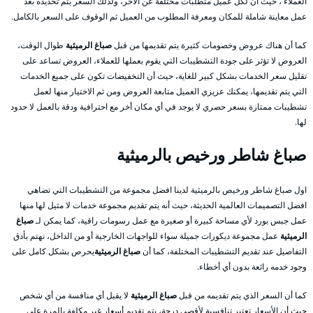
العملاء ، حيث أن لكل عميل متطلبات مختلفة عن الأخر، ولذلك السعر يتم تحديده بعد
عمل معاينة شاملة للمكان ومعرفة المطلوب من العميل ثم الوقوف على السعر بالكامل.
كما أن هناك عروض وخصومات كثيرة يتم تقديمها من قبل
صباغ الرميثية
طوال الوقت،
العروض لا تؤثر على جودة التشطيبات التي يقوم بعملها للعملاء، العروض تساعد على
تقليل سعر الخدمات بشكل كبير للغاية، حيث أن التخفيضات تكون على جميع الخدمات
التي يتم تقديمها، يمكنك عزيزي العميل متابعة العروض ومن ثم الاختيار منها لعمل
تشطيبات ممتازة بسعر حصري لا يوجد في أي مكان أخر مع احترافية ودقة بالعمل لا حدود
لها.
صباغ شاطر ورخيص بالرميثية
اول صباغ شاطر ورخيص بالرميثية لدينا افضل مجموعة من التشطيبات التي تضاهي
افضل التصميمات العالمية الحديثة، حيث أنه يتم تقديم مجموعة خدمات لا مثيل لها منها
عمل جبس بورد لأي مساحة كبيرة أو صغيرة مع عمل رسومات راقية، كما يمكن لـ
صباغ
الرميثية
عمل مجموعة ديكورات جميلة سواء للواجهات الخارجية أو من الداخل، نهتم بأدق
التفاصيل عند تقديم التشطيبات المختلفة، كما أن
صباغ الرميثية
يحرص بشكل كامل على
وجود خدمه رائعة بدون أي أخطاء.
كما أن السعر الذي يتم تقديمه من قبل
صباغ الرميثية
لا يقبل أي منافسة من أي شخص
حيث أن الأسعار تعتبر تنافسية لأقصى درجة، يتم تقديم أسعار غير مكلفة بالمرة على