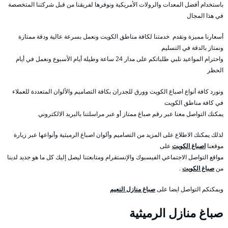
باستخدام أفضل المعدات والرولات الأمريكية ونوفرها لفريقنا من قبل شركتنا المتخصصة
في هذا المجال
أسعارنا مميزة ونقدم خدمتنا لكافة مناطق الكويت ونعمل بسرعة عالية ودقة ممتازة
ونمتاز بالدقة في التسليم
واحترام المواعيد نلبي طلباتكم على مدار 24 ساعة وطيلة أيام الأسبوع ونعمل في أيام
الحظر
ونورد كافة أنواع اصباغ الكويت وورق للجدران بكافة التصاميم والألوان المتعددة للعملاء
في كافة مناطق الكويت
يمكنك التواصل معنا عبر رقم صباغ ممتاز أو عبر مراسلتنا بالبريد الالكتروني
لذلك يمكنك الاطلاع على المزيد من التصاميم وألوان اصباغ الرميثية وأنواعها عبر زيارة
موقعنا
اصباغ الكويت
على
مواقع التواصل الاجتماعي الفيسبوك والإنستقرام ومتابعتنا ليصل إليك كل ما هو جديد لدينا
من
صباغ الكويت
.
ويمكنكم التواصل ايضا على
صباغ منازل النعيم
صباغ منازل الرميثية