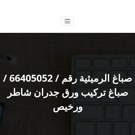
لتجاوز
الكويتية
خدمات وظائف بالكويت
لى
لمحتوى
صباغ الرميثية رقم / 66405052 /
صباغ تركيب ورق جدران شاطر
ورخيص