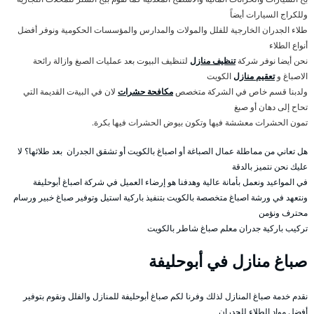
وللكراج السيارات أيضاً
طلاء الجدران الخارجية للفلل والمولات والمدارس والمؤسسات الحكومية ونوفر أفضل
أنواع الطلاء
نحن أيضا نوفر شركة
تنظيف منازل
لتنظيف البيوت بعد عمليات الصبغ وازالة رائحة
الاصباغ و
تعقيم منازل
الكويت
ولدبنا قسم خاص في الشركة متخصص
مكافحة حشرات
لان في البيةت القديمة التي
تحاح إلى دهان أو صبغ
تمون الحشرات معششة فيها وتكون بيوض الحشرات فيها بكرة.
هل تعاني من مماطلة عمال الصباغة أو اصباغ بالكويت أو تشقق الجدران بعد طلائها؟ لا
عليك نحن نتميز بالدقة
في المواعيد ونعمل بأمانة عالية وهدفنا هو إرضاء العميل في شركة اصباغ أبوحليفة
ونتعهد في ورشة اصباغ متخصصة بالكويت بتنفيذ باركية استيل وتوفير صباغ خبير ورسام
محترف ونؤمن
تركيب باركية جدران معلم صباغ شاطر بالكويت
صباغ منازل في أبوحليفة
نقدم خدمة صباغ المنازل لذلك وفرنا لكم صباغ أبوحليفة للمنازل والفلل ونقوم بتوفير
أفضل مواد الطلاء للجدران