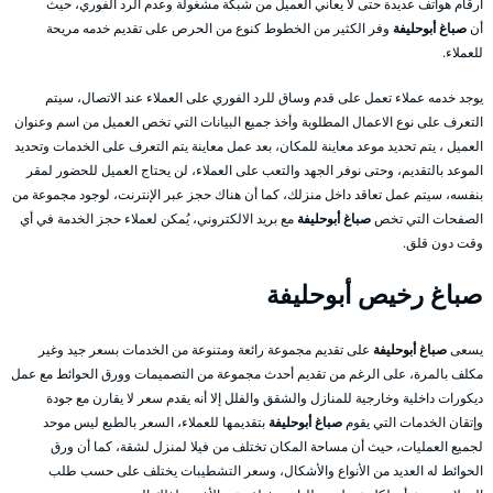
أرقام هواتف عديدة حتى لا يعاني العميل من شبكة مشغولة وعدم الرد الفوري، حيث
أن
صباغ أبوحليفة
وفر الكثير من الخطوط كنوع من الحرص على تقديم خدمه مريحة
للعملاء.
يوجد خدمه عملاء تعمل على قدم وساق للرد الفوري على العملاء عند الاتصال، سيتم
التعرف على نوع الاعمال المطلوبة وأخذ جميع البيانات التي تخص العميل من اسم وعنوان
العميل ، يتم تحديد موعد معاينة للمكان، بعد عمل معاينة يتم التعرف على الخدمات وتحديد
الموعد بالتقديم، وحتى نوفر الجهد والتعب على العملاء، لن يحتاج العميل للحضور لمقر
بنفسه، سيتم عمل تعاقد داخل منزلك، كما أن هناك حجز عبر الإنترنت، لوجود مجموعة من
الصفحات التي تخص
صباغ أبوحليفة
مع بريد الالكتروني، يُمكن لعملاء حجز الخدمة في أي
وقت دون قلق.
صباغ رخيص أبوحليفة
يسعى
صباغ أبوحليفة
على تقديم مجموعة رائعة ومتنوعة من الخدمات بسعر جيد وغير
مكلف بالمرة، على الرغم من تقديم أحدث مجموعة من التصميمات وورق الحوائط مع عمل
ديكورات داخلية وخارجية للمنازل والشقق والفلل إلا أنه يقدم سعر لا يقارن مع جودة
وإتقان الخدمات التي يقوم
صباغ أبوحليفة
بتقديمها للعملاء، السعر بالطبع ليس موحد
لجميع العمليات، حيث أن مساحة المكان تختلف من فيلا لمنزل لشقة، كما أن ورق
الحوائط له العديد من الأنواع والأشكال، وسعر التشطيبات يختلف على حسب طلب