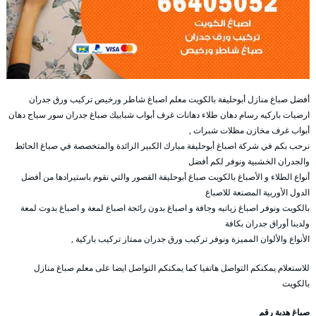
أفضل صباغ منازل أبوحليفة بالكويت معلم اصباغ شاطر ورخيص تركيب ورق جدران
ارضيات باركيه رسام دهان طلاء دهانات غرف أبواب شبابيك صباغ جدران سور سياج دهان
أبواب غرف مخازن مظلات شبرات ,
نرحب بكم في شركة اصباغ أبوحليفة مبارك الكبير الرائدة والمتخصصة في صباغ الحائط
والجدران الخشبية ونوفر لكم أفضل
أنواع الطلاء و الأصباغ بالكويت صباغ أبوحليفة القصور والتي نقوم باستيرادها من أفضل
الدول الأوربية المصنعة للاصباغ
بالكويت ونوفر اصباغ زياتيه وجافة و اصباغ بدون رائجة اصباع لمعة و اصباغ بدوت لمعة
ولدينا أوراق جدران بكافة
الأنواع والألوان المميزة ونوفر تركيب ورق جدران ممتاز تركيب باركية ,
للاستعلام يمكنكم التواصل هاتفيا كما يمكنكم التواصل ايضا على معلم صباغ منازل
بالكويت
صباغ هدية رقم