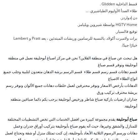
قسط الداخلية Glidden .
طلاء الصدأ الأوليوم الطباشيري. …
دن إدواردز.
HGTV Home بواسطة شيروين ويليامز.
توقيع فالسبار.
برات ولامبرت أكولاد. بالنسبة للرسامين وريشات المبتدئين ، يعد Pratt و Lambert
خيارًا جيدًا.
هل تبحث عن صباغ في منطقة القلاين؟ نحن في مركز اصباغ أبوحليفة نعمل في منطقة
أبوحليفة ونوفر قسم صباغ
قسم دهانات قسم رسم قسم طلاء قسم الرسم برشة الدهان متعدون لتلبية وجلب جمبع
انواع الطلاء الاصباغ
الدهانات بأرخص الاسعار ونوفر محترفين لعمل خلطات دهانات جمبع الألوان ونوفر رسم
بريشة محترف تركيب ورق
جداران ارضيات باركية صباغ شاطر ورخيص أبوحليفة برحب بكم دائما صباغين منطقه
أبوحليفة.
صباغ أبوحليفة
يقدم مجموعة كبيرة من افضل الخدمات التي تخص التشطيبات المختلفة
للمنازل والشقق وغيرها، حيث أنه يقوم صباغ بأبوحليفة بتركيب أوراق جدران وعمل
دهانات ورسم الرسوم الثلاثية الأبعاد بأبوحليفة، إن كنت تمتلك منزل أو شقة وتحتاج لعمل
مجموعة من التشطيبات والديكور الداخلية أو الخارجية عليك أن تستعين ب
صباغ