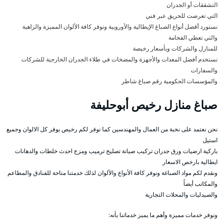
التشققات أو الجدران
التي تعرضت للحريق عبر فني
نستورد أفضل أنواع الصباغ الإيطالية والأوروبية ونوفر كافة الألوان المميزة والزاهية
والتي تعطي الفخامة
للمنازل والشركات وبأسعار رخيصة
نستخدم أفضل المعدات والأجهزة والمضخات في طلاء الجدران الخارجية للشركات
والسفارات
والمؤسسات الحكومية رقم صباغ شاطر
صباغ منازل رخيص أبوحليفة
نحن نعتمد على نخبة من العمال والمهندسين كما نوفر لكم رخيص يوفر كل الالوان وجميع
استيل
باركية ارضيات ورق جدران تركيب صيانة تصليح ترميب ومزج احدث خلطات والدهانات
ايطالية بارخص الاسعار
ونقدم لكم مواد الصباغة ونوفر كافة الأنواع والألوان لذلك خدمتنا متاحة للفنادق والمطاعم
والمكاتب أيضاً
والصيدليات والمحلات التجارية
ونوفر خدمات مميزة وأهم ما يميز خدماتنا بأنه: