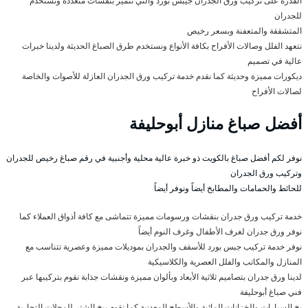
القدرة على تركيب ورق الجدران جيبس بورد والتي تتميز بنقشات متعددة وتستخدم
للجدران
المتشققة والمتعفنة وبسعر رخيص
نتعهد الفلل وصالات الأفراح بكافة الأنواع ونستخدم طرق الصباغ الحديثة ولدينا خبرات
عالية في تصميم
ديكورات مميزة وحديثة كما نقدم خدمة تركيب ورق الجدران العازلة للأصوات والخاصة
لصالات الأفراح
أفضل صباغ منازل أبوحليفة
نوفر لكم أفضل صباغ بالكويت ذو خبرة عالية محلية وأجنبية في رقم صباغ رخيص للجدران
وتركيب ورق الجدران
للحائط والحمامات والمطابخ أيضاً ونوفر أيضاً
خدمة تركيب ورق جدران بنقشات ورسومات مميزة تتماشى مع كافة أذواق العملاء كما
نوفر ورق جدران لغرف الأطفال وغرف النوم أيضاً
نوفر خدمة تركيب جبس بورد للأسقف والجدران بموديلات مميزة وعصرية تتناسب مع
المنازل والمكاتب والفلل العصرية والكلاسيكية
لدينا ورق جدران بتصاميم ثلاثية الأبعاد وبألوان مميزة ونقشات جذابة نقوم بتركيبها عبر
فني صباغ أبوحليفة
بخ السيارات والخزانات المائية والأسطح المعدنية كما نقوم ببخ الشتر للمحلات التجارية