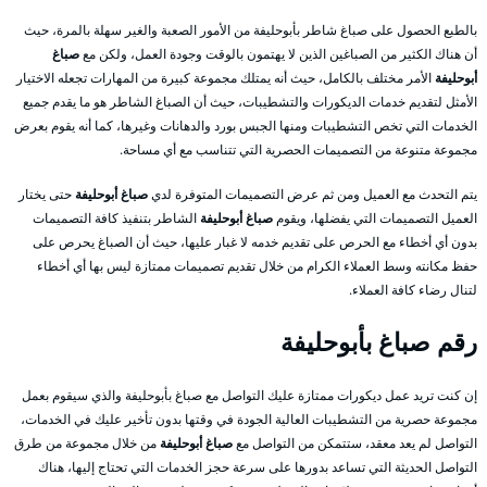
بالطبع الحصول على صباغ شاطر بأبوحليفة من الأمور الصعبة والغير سهلة بالمرة، حيث
أن هناك الكثير من الصباغين الذين لا يهتمون بالوقت وجودة العمل، ولكن مع
صباغ
أبوحليفة
الأمر مختلف بالكامل، حيث أنه يمتلك مجموعة كبيرة من المهارات تجعله الاختيار
الأمثل لتقديم خدمات الديكورات والتشطيبات، حيث أن الصباغ الشاطر هو ما يقدم جميع
الخدمات التي تخص التشطيبات ومنها الجبس بورد والدهانات وغيرها، كما أنه يقوم بعرض
مجموعة متنوعة من التصميمات الحصرية التي تتناسب مع أي مساحة.
يتم التحدث مع العميل ومن ثم عرض التصميمات المتوفرة لدي
صباغ أبوحليفة
حتى يختار
العميل التصميمات التي يفضلها، ويقوم
صباغ أبوحليفة
الشاطر بتنفيذ كافة التصميمات
بدون أي أخطاء مع الحرص على تقديم خدمه لا غبار عليها، حيث أن الصباغ يحرص على
حفظ مكانته وسط العملاء الكرام من خلال تقديم تصميمات ممتازة ليس بها أي أخطاء
لتنال رضاء كافة العملاء.
رقم صباغ بأبوحليفة
إن كنت تريد عمل ديكورات ممتازة عليك التواصل مع صباغ بأبوحليفة والذي سيقوم بعمل
مجموعة حصرية من التشطيبات العالية الجودة في وقتها بدون تأخير عليك في الخدمات،
التواصل لم يعد معقد، ستتمكن من التواصل مع
صباغ أبوحليفة
من خلال مجموعة من طرق
التواصل الحديثة التي تساعد بدورها على سرعة حجز الخدمات التي تحتاج إليها، هناك