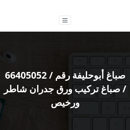
لتجاوز
الكويتية
خدمات وظائف بالكويت
لى
لمحتوى
صباغ أبوحليفة رقم / 66405052
/ صباغ تركيب ورق جدران شاطر
ورخيص