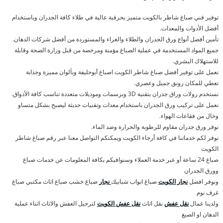
توفير فني صباغ شاطر بالكويت متميز بحرفية عالية في طلاء كافة الجدران وباستخدام
أفضل الأدوات والمعدات.
تأمين أفضل أنواع ورق الجدران والطلاء والغراء والمستوردة من أفضل شركات الدهان.
جميع المواد المستخدمة في عملية الصباغ مؤمنة ومرخصة من قبل وزارة الصحة وقابلة
للاستهلاك البشري.
نعمل على توفير أفضل صباغ شاطر الكويت اصباغ أبوحليفة وبألوان مميزة وجذابة
تعطي للمكان رونق جميل وعصري.
نستخدم رولات وراق جدران بتقنية 3D وبرسمات وموديلات متعددة تناسب كافة الأذواق.
نعمل على تركيب ورق الجدران باستخدام معدات وتقنيات حديثة ليصبح بشكل متساو
وخال من فقاعات الهواء.
نوفر ورق جدران مقاوم للرطوبة والحرارة وضد الماء.
نوفر لكم خدماتنا في كافة أرجاء الكويت ويمكنكم التواصل معنا عبر رقم صباغ شاطر
الكويت
صباغ 24 ساعة أو عبر خدمة العملاء وسنوافيكم بكافة المعلومات عن خدمات صباغ
وورق الجدران
ونوفر افضل
نجار الكويت
صباغ ابواب شبابيك
نجار
صباغ خشب صباغ اثاث مكتبي صباغ
غرف نوم
ولدينا عمال
نقل عفش
نقل اثاث
نقل عفش الكويت
لترحيل العفش والاثاث اثناء عملية
الدهان او الصبغ