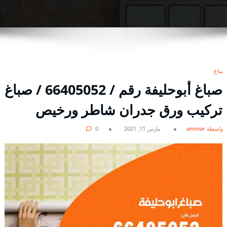
صباغ
صباغ أبوحليفة رقم / 66405052 / صباغ
تركيب ورق جدران شاطر ورخيص
بواسطة ammar
مارس 11, 2021
0