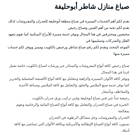
صباغ منازل شاطر أبوحليفة
نقدم لكم أهم الخدمات المميزة في صباغ منطقة أبوحليفة للجدران والمفروشات لذلك
نقدم لكم نخبة من أهم الفنين وصباغ رخيص
مختصين ومحترفين في هذا المجال ونوفر خدمة مميزة للأبراج السكنية كما نقوم بتعهد
الفلل والشركات وتسليمها في
الموعد المحدد ونقدم لكم رقم صباغ شاطر ورخيص بالكويت ومميز ويوفر لكم خدمات
مميزة منها:
صباغ رخيص كافة أنواع المفروشات والستائر عبر ورشات اصباغ بالكويت خاصة تعمل
لدينا في هذا المجال
ونوفر كافة الألوان المميزة والزاهية ونتعامل مع كافة أنواع الأقمشة المخملية والحرير
كما نوفر خدمة صبغ الملابس والجلود والتعامل مع كافة الملابس وصباغة الأحذية
والمعاطف وبأسعار
رخيصة جداً عبر فني صباغ أبوحليفة وفني تركيب ورق جدران بالكويت
الخبرة في صباغ الجدران والتعامل مع كافة أنواع الصباغ المائية والرخامية ونقوم
بمعالجة
الجدران والمفروشات وحل مشاكل الرطوبة في الجدران
نستورد كافة أنواع الصباغ الإيطالية والأمريكية وبكافة الألوان التي تتماشى مع كافة
أذواق