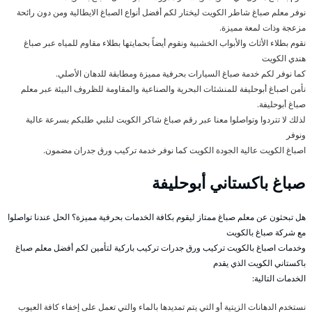
نوفر معلم صباغ شاطر الكويت ليختار لكم أفضل أنواع الصباغ الايطالية ومن دون رائحة
مزعجة وذات لمعة مميزة.
نقوم بطلاء الأثاث والأبواب الخشبية ونقوم أيضاً بحمايتها بطلاء مقاوم للمياه عبر صباغ
هندي الكويت
كما نوفر لكم خدمة صباغ السيارات بحرفية مميزة ومطابقة للدهان الأصلي.
نأمن اصباغ أبوحليفة للمنشئات البحرية والصناعية والمقاومة للظروف البيئة عبر معلم
صباغ أبوحليفة.
لذلك لا تتردوا وتواصلوا معنا عبر رقم صباغ شاكر الكويت لنلبي طلبكم بسرعة عالية
ونوفر
اصباغ الكويت عالية الجودة الكويت كما نوفر خدمة تركيب ورق جدران مضمون.
صباغ باكستاني أبوحليفة
هل تبحثون عن معلم صباغ ممتاز ليقوم بكافة الخدمات بحرفية مميزة؟ الحل عندنا تواصلوا
مع شركة صباغ بالكويت
وخدمات اصباغ بالكويت تركيب ورق جدرات تركيب باركية لتأمين لكم أفضل معلم صباغ
باكستاني الكويت الذي يقدم
الخدمات التالية:
نستخدم الدهانات الزيتية أو التي يتم تمديدها بالماء والتي تعمل على إخفاء كافة العيوب