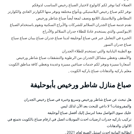
العملاء كما نوفر لكم كاتولوج لاختيار الصباغ رخيص المناسب لذوقكم
نوفر لكم صباغ رخيص البلاستيكي وبأنواع مختلفة ونوفر منها الكوارتز العادي والكوارتز
المطاطي والبلاستيك اللامع ونصف لمعة أيضاً صباغ شاطر ورخيص
نقدم خدمة صباغ الجدران السلالم للشركات والأبراج السكنية ونقوم باستخدام الصباغ
الايبوكسي والذي يستخدم عادةً للطلاء جدران السلالم والأدراج
الخبرة في التعامل عبر فني صباغ أبوحليفة لدينا صباغ جدران صباغ بيبان صباع سياج
صباغ جدران السور
مع الطينة اليابانية والتي تستخدم للطلاء الجدران
والأسقف وتغطي مشاكل الجدران من الرطوبة والتشققات صباغ شاطر ورخيص
أسعارنا مميزة ونوفر لكم خدمات صباغين مميزة وعديدة ونغطي كافة مناطق الكويت
معلم باركيه والدهانات صباغ باركيه الكويت ,
صباغ منازل شاطر ورخيص بأبوحليفة
هل تبحث عن صباغ شاطر ورخيص وسريع وخبرة في صباغ رخيص الجدران
والمفروشات؟ لا داعي للبحث بعد الآن لذلك ليس
عليك سوى التواصل معنا لنرسل إليك أفضل صباغ أبوحليفة
تركيب باركيه جدرات ارضيات احدث الموديلات اتصل في ارقام صباغ بالكويت ةتمتع في
الالوان والدهانات
ايطالية المانية احدث استيل الصبغ لعام 2021 .