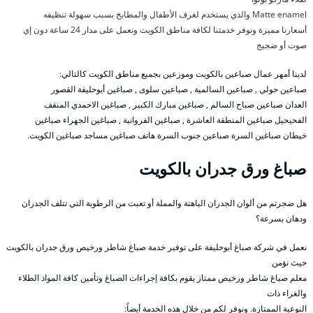
Matte enamel والذي يستخدم لغرف الأطفال والمطابخ بسبب سهولة تنظيفه
أسعارنا مميزة ونوفر خدمتنا لكافة مناطق الكويت ونعمل على مدار 24 ساعة دون إي
صوت أو ضجيج
لدينا أمهر عمال صباعين بالكويت وموزعين بجميع مناطق الكويت كالتالي:
صباعين حولي , صباعين السالمية , صباعين سلوى , صباغين أبوحليفة القصور
العدان صباعين صباح السالم , صباغين مبارك الكبير , صباغين الاحمدي المنقف
الفحيحيل صباغين المنطقة العاشرة , صباغين الفروانية , صباغين الجهراء صباغين
خيطان صباغين السرة صباعين جنوب السرة هاتف صباغين مساجد صباغين الكويت.
صباغ ورق جدران بالكويت
هل ضجرتم من ألوان الجدران الباهتة والمملة أو تعبت من الرطوبة التي تتلف الجدران
ودهان بسرعة؟
نعمل في شركة صباغ أبوحليفة على توفير خدمة صباغ شاطر ورخيص ورق جدران بالكويت
حيث نؤمن
معلم صباغ شاطر ورخيص ممتاز يقوم بكافة إجراءات الصباغ وتأمين كافة المواد الطلاء
والغراء ذات
النوعية الممتازة. ونوفر لكم من خلال هذه الخدمة أيضاً: