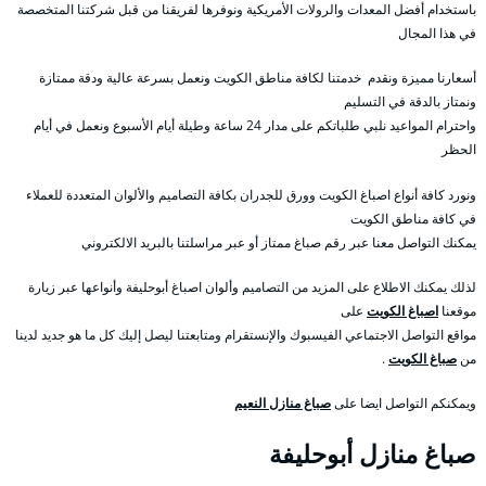
باستخدام أفضل المعدات والرولات الأمريكية ونوفرها لفريقنا من قبل شركتنا المتخصصة
في هذا المجال
أسعارنا مميزة ونقدم خدمتنا لكافة مناطق الكويت ونعمل بسرعة عالية ودقة ممتازة
ونمتاز بالدقة في التسليم
واحترام المواعيد نلبي طلباتكم على مدار 24 ساعة وطيلة أيام الأسبوع ونعمل في أيام
الحظر
ونورد كافة أنواع اصباغ الكويت وورق للجدران بكافة التصاميم والألوان المتعددة للعملاء
في كافة مناطق الكويت
يمكنك التواصل معنا عبر رقم صباغ ممتاز أو عبر مراسلتنا بالبريد الالكتروني
لذلك يمكنك الاطلاع على المزيد من التصاميم وألوان اصباغ أبوحليفة وأنواعها عبر زيارة
موقعنا
اصباغ الكويت
على
مواقع التواصل الاجتماعي الفيسبوك والإنستقرام ومتابعتنا ليصل إليك كل ما هو جديد لدينا
من
صباغ الكويت
.
ويمكنكم التواصل ايضا على
صباغ منازل النعيم
صباغ منازل أبوحليفة