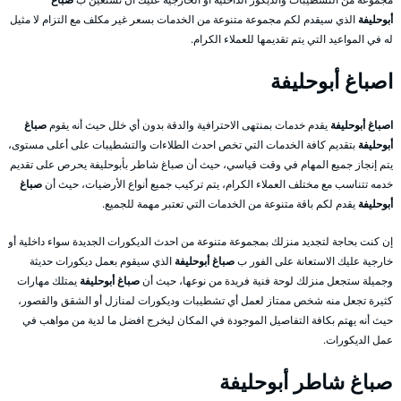
أبوحليفة
الذي سيقدم لكم مجموعة متنوعة من الخدمات بسعر غير مكلف مع التزام لا مثيل
له في المواعيد التي يتم تقديمها للعملاء الكرام.
اصباغ أبوحليفة
اصباغ أبوحليفة
يقدم خدمات بمنتهى الاحترافية والدقة بدون أي خلل حيث أنه يقوم
صباغ
أبوحليفة
بتقديم كافة الخدمات التي تخص احدث الطلاءات والتشطيبات على أعلى مستوى،
يتم إنجاز جميع المهام في وقت قياسي، حيث أن صباغ شاطر بأبوحليفة يحرص على تقديم
خدمه تتناسب مع مختلف العملاء الكرام، يتم تركيب جميع أنواع الأرضيات، حيث أن
صباغ
أبوحليفة
يقدم لكم باقة متنوعة من الخدمات التي تعتبر مهمة للجميع.
إن كنت بحاجة لتجديد منزلك بمجموعة متنوعة من احدث الديكورات الجديدة سواء داخلية أو
خارجية عليك الاستعانة على الفور ب
صباغ أبوحليفة
الذي سيقوم بعمل ديكورات حديثة
وجميلة ستجعل منزلك لوحة فنية فريدة من نوعها، حيث أن
صباغ أبوحليفة
يمتلك مهارات
كثيرة تجعل منه شخص ممتاز لعمل أي تشطيبات وديكورات لمنازل أو الشقق والقصور،
حيث أنه يهتم بكافة التفاصيل الموجودة في المكان ليخرج افضل ما لدية من مواهب في
عمل الديكورات.
صباغ شاطر أبوحليفة