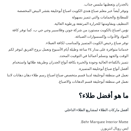
بالجدران وتعطيها ملمس جذاب.
ونوفر أيضاً عبر معلم صباغ هندي الكويت اصباغ أبوحليفة بقشر البيض المخصصة
للمطابخ والحمامات والتي تتميز بسهولة
التنظيف ومقاومتها للحرارة المرتفعة ورطوبة العالية.
نؤمن اصباغ بالكويت مستورد من شركة جونن وفلاسبير وجي جي ب، كما نوفر كافة
المواد والأدوات وإكسسوارات الصباغة.
نوفر صباغ رخيص الكويت المتميز والمناسب لكافة العملاء.
خدماتنا متوافرة على مدار ٢٤ ساعة وطيلة أيام الأسبوع ونعمل بروح الفريق لنوفر لكم
الوقت والجهد ونسلم أعمالنا في التوقيت المحدد.
نتميز بالكفاءة العالية وجودة والخبرة بكافة أنواع الجدران وطريقة طلائها واستخدام
أفضل أنواع صباغ أبوحليفة المتميزة.
نعمل في منطقة أبوحليفة لدينا قسم متخصص صباغ اصباغ رسم طلاء دهان دهانات لاننا
نعمل في منطقة أبوحليفة قسم الدهانات والاصباغ.
ما هو أفضل طلاء؟
أفضل ماركات الطلاء لمشاريع الطلاء الداخلي
Behr Marquee Interior Matte.
ايس رويال انتريورز.