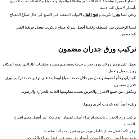
أسعارنا مميزة وشاملة كافة التقشير والطلاء والمواد والاصباغ وكافة الخدمات الأخرى
بأسعار لا تقبل المنافسة.
ونحن ايضا
نحار
الكويت و
فتح اقفال
الأبواب المقفلة فبل الصبغ في حال ضياغ المفتاح.
لسنا الوحيدين في المنطقة ولكننا أفضل شركة صباغ بالكويت بفضل فريقنا الفني
المتخصص.
تركيب ورق جدران مضمون
نعمل على توفير رولات ورق جدران حديثة وبتصاميم مميزة وبتقنيات 3D التي تمنح المكان
رونق جميل وتجعل
الجدران وكأنها حقيقة ونعمل من خلال خدمة اصباغ أبوحليفة على توفير خدمة تركيب ورق
جدران مضمون
ومكفول من جميع الأضرار والحريق بسبب مقاومتها العالية للحرارة والرطوبة.
ونقدم أيضاً عدة خدمات أخرى ومنها:
تركيب ورق الجدران باستخدام غراء أصلي لضمان عدم فكه عبر أفضل معلم اصباغ
بالكويت.
نوفر لكم أفضل صباغ شاطر ورخيص ومتميز بخدماته المتعددة.
نقوم بصباغ منازل في الكويت وبأسعار مدروسة عبر أفضل صباغ بالكويت.