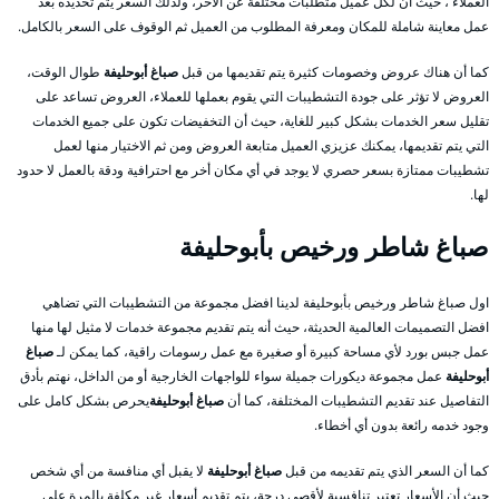
العملاء ، حيث أن لكل عميل متطلبات مختلفة عن الأخر، ولذلك السعر يتم تحديده بعد
عمل معاينة شاملة للمكان ومعرفة المطلوب من العميل ثم الوقوف على السعر بالكامل.
كما أن هناك عروض وخصومات كثيرة يتم تقديمها من قبل
صباغ أبوحليفة
طوال الوقت،
العروض لا تؤثر على جودة التشطيبات التي يقوم بعملها للعملاء، العروض تساعد على
تقليل سعر الخدمات بشكل كبير للغاية، حيث أن التخفيضات تكون على جميع الخدمات
التي يتم تقديمها، يمكنك عزيزي العميل متابعة العروض ومن ثم الاختيار منها لعمل
تشطيبات ممتازة بسعر حصري لا يوجد في أي مكان أخر مع احترافية ودقة بالعمل لا حدود
لها.
صباغ شاطر ورخيص بأبوحليفة
اول صباغ شاطر ورخيص بأبوحليفة لدينا افضل مجموعة من التشطيبات التي تضاهي
افضل التصميمات العالمية الحديثة، حيث أنه يتم تقديم مجموعة خدمات لا مثيل لها منها
عمل جبس بورد لأي مساحة كبيرة أو صغيرة مع عمل رسومات راقية، كما يمكن لـ
صباغ
أبوحليفة
عمل مجموعة ديكورات جميلة سواء للواجهات الخارجية أو من الداخل، نهتم بأدق
التفاصيل عند تقديم التشطيبات المختلفة، كما أن
صباغ أبوحليفة
يحرص بشكل كامل على
وجود خدمه رائعة بدون أي أخطاء.
كما أن السعر الذي يتم تقديمه من قبل
صباغ أبوحليفة
لا يقبل أي منافسة من أي شخص
حيث أن الأسعار تعتبر تنافسية لأقصى درجة، يتم تقديم أسعار غير مكلفة بالمرة على