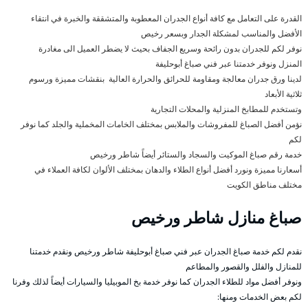
القدرة على التعامل مع كافة أنواع الجدران المعطوبة والمتشققة والخبرة في انتقاء
الأفضل والمناسب لمشكلة الجدار وبسعر رخيص
نوفر لكم للجدران بدون رائحة وسريع الجفاف بحيث لا يضطر العميل الى مغادرة
المنزل ونوفر خدمتنا عبر فني صباغ أبوحليفة
لدينا ورق جدران معالجة ومقاومة للحرائق والحرارة العالية بنقشات مميزة ورسوم
ثلاثية الأبعاد
وتستخدم للمطابخ المنزلية والمحلات التجارية
نؤمن أفضل الصباغ للمفروشات والملابس بمختلف الخامات المخملية والجلد كما نوفر
لكم
خدمة رقم صباغ الموكيت والسجاد والستائر أيضاً شاطر ورخيص
أسعارنا مميزة ونورد أفضل أنواع الطلاء والدهان بمختلف الألوان لكافة العملاء في
مختلف مناطق الكويت
صباغ منازل شاطر ورخيص
نقدم لكم خدمة صباغ الجدران عبر فني صباغ أبوحليفة شاطر ورخيص ونقدم خدمتنا
للمنازل والفلل والقصور والمطاعم
ونوفر أفضل مواد للطلاء الجدران كما نوفر خدمة بخ الموبيليا والسيارات أيضاً لذلك وفرنا
لكم بعض الخدمات ومنها: