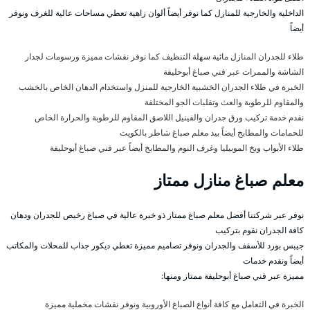
الداخلية والخارجية للمنازل كما نوفر أيضاً ألوان زاهية تعطي مساحات عالية للغرف ونوفر
أيضاً
طلاء للجدران المنازل مائية سهلة التنظيف كما نوفر نقشات مميزة ورسومات لجدار
الشاشة والممرات عبر فني صباغ أبوحليفة
الخبرة في طلاء الجدران الخشبية الخارجية للمنزل واستخدام الدهان الخاص بالخشب
والمقاوم للرطوبة والعث وتقلبات الجو المختلفة
نقدم خدمة تركيب ورق جدران والفينيل اللاصق المقاوم للرطوبة والحرارة الخاص
للحمامات والمطابخ أيضاً بيد معلم صباغ شاطر بالكويت
طلاء الأبواب وبخ الموبيليا وغرف النوم والمطابخ أيضاً عبر فني صباغ أبوحليفة
معلم صباغ منازل ممتاز
نوفر عبر شركتنا أفضل معلم صباغ ممتاز ذو خبرة عالية في صباغ رخيص للجدران ودهان
كافة الجدران نقوم بتركيب
جيبس بورد للأسقف والجدران ونوفر تصاميم مميزة تعطي ديكور جذاب للمحلات والمكاتب
أيضاً ونقدم خدمات
مميزة عبر فني صباغ أبوحليفة ممتاز ومنها:
الخبرة في التعامل مع كافة أنواع الصباغ الأوروبية ونوفر نقشات مخملية مميزة