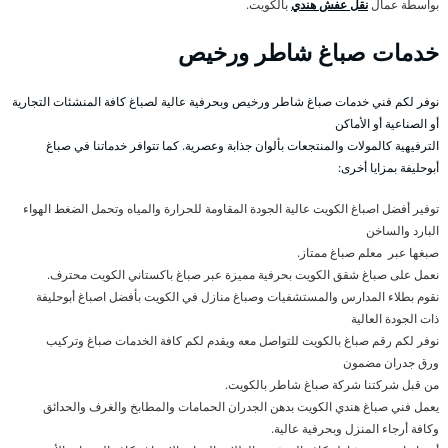
بواسطة عمال
نقل عفش هندي
بالكويت.
خدمات صباغ شاطر ورخيص
نوفر لكم فني خدمات صباغ شاطر ورخيص وبحرفية عالية لصباغ كافة المنشئات التجارية
أو الصناعية أو الأماكن
الترفيهية كالمولات والمنتجعات بألوان جذابة وعصرية. كما تتوافر خدماتنا في صباغ
أبوحليفة بمزايا أخرى:
توفير أفضل اصباغ الكويت عالية الجودة المقاومة للحرارة والمياه وتحمل الضغط الهواء
البارد والساخن
صبغها عبر معلم صباغ ممتاز.
نعمل على صباغ شقق الكويت بحرفية مميزة عبر صباغ باكستاني الكويت محترف.
نقوم بطلاء المدارس والمستشفيات وصباغ منازل في الكويت بأفضل اصباغ أبوحليفة
ذات الجودة العالية
نوفر لكم رقم صباغ بالكويت للتواصل معه ويقدم لكم كافة الخدمات صباغ وتركيب
ورق جدران مضمون
من قبل شركتنا شركة صباغ شاطر بالكويت.
يعمل فني صباغ هندي الكويت بدهن الجدران الحمامات والمطابخ والغرف والحدائق
وكافة أرجاء المنزل وبحرفية عالية.