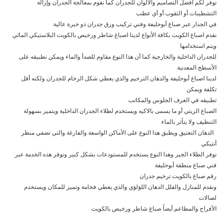
نوفر لكم أفضل التصاميم والألوان للجدران كما نقوم بمعالجة الجدران وإزالة
التشطيبات أو الثقوب أو أي عطب
في الجدار عبر صباغ أبوحليفة وفني تركيب ورق جدران ذو خبرة عالية
نقدم اصباغ الكويت بكافة الأنواع لدينا اصباغ شاطر ورخيص بالكويت البلاستيكي المائي
ويتم استخدامها
للجدران الداخلية والخارجية كما أن هذا النوع مقاوم للصدأ والماء ويمكن تطبيقه على
الأسطح المعدنية
لدينا اصباغ أبوحليفة والدهان الترخيم والذي يعطي شكل الرخام للجدران ولكنه أقل
تكلفة ويمكن
تطبيقه في الغرف الجلوس والمكاتب
الصباغ الزيتي أو ما يسمى بالاكيه ويستخدم لطلاء الجدران الداخلية ويتميز بسهولة
التنظيف ولا يتأثر بالماء
الدهان التعتيق ويطبق هذا النوع على الأماكن الواسعة والفارغة والتي تضفي منظر
أنتيكي
نوفر الطلاء الجير وهذا النوع يستخدم للمستودعات بشكل كبير ونوفر هذه الخدمة عبر
فني صباغ منطقة أبوحليفة
رقم صباغ بالكويت ترخيم جدران
ونقدم للمنازل والفلل الدهان اللؤلؤي والذي يعطي فخامة وتميز للمكان ويستخدم
لصالات
الأفراح والمطاعم أيضاً صباغ شاطر ورخيص بالكويت