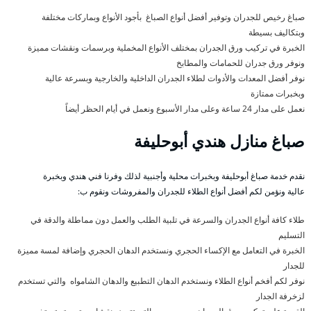
صباغ رخيص للجدران وتوفير أفضل أنواع الصباغ بأجود الأنواع وبماركات مختلفة
وبتكاليف بسيطة
الخبرة في تركيب ورق الجدران بمختلف الأنواع المخملية وبرسمات ونقشات مميزة
ونوفر ورق جدران للحمامات والمطابخ
نوفر أفضل المعدات والأدوات لطلاء الجدران الداخلية والخارجية وبسرعة عالية
وبخبرات ممتازة
نعمل على مدار 24 ساعة وعلى مدار الأسبوع ونعمل في أيام الحظر أيضاً
صباغ منازل هندي أبوحليفة
نقدم خدمة صباغ أبوحليفة وبخبرات محلية وأجنبية لذلك وفرنا فني هندي وبخبرة
عالية ونؤمن لكم أفضل أنواع الطلاء للجدران والمفروشات ونقوم ب:
طلاء كافة أنواع الجدران والسرعة في تلبية الطلب والعمل دون مماطلة والدقة في
التسليم
الخبرة في التعامل مع الإكساء الحجري ونستخدم الدهان الحجري وإضافة لمسة مميزة
للجدار
نوفر لكم أفخم أنواع الطلاء ونستخدم الدهان التطبيع والدهان الشامواه والتي تستخدم
لزخرفة الجدار