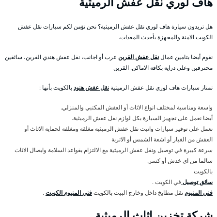
هاف لوري نقل عفش الرميثية
هل تريدون سيارة هاف لوري نقل عفش الرميثية؟ نحن نؤمن لكم سيارات نقل عفش
الكويت الامنة والمجهزة بأحدث المعدات.
نقوم أيضا بتامين عمال
نقل عفش القرين
عرب أو اجانب، نقل عفش هندي القرين، سائقين
محترفين وعلى دراية بكافة الاماكن. القرين
تمتاز سيارات هاف لوري نقل عفش الرميثية
نقل عفش هنود
بالكويت بأنها :
واسعة ومناسبة لمختلف انواع الاثاث أو العفش المكتبي والمنزلي.
أيضا نعمل على تجهيز السيارة بكل لوازم نقل عفش الرميثية.
نعمل على توفير سيارات وانيت نقل عفش الرميثية مغلقة ومغلفة لحماية الاثاث أو
العفش من الغبار أو اشعة الشمس أو الاتربة
سرعة كبيرة في توصيل ونقل عفش الرميثية مع الالتزام بقواعد السلامة وايصال الاثاث
سالما من اي خدش أو كسر.
بالكويت
سائق توصيل
في الكويت .
فني المنيوم
نقل مطابخ داخل وخارج البيت بالكويت
فني المنيوم الكويت
.
شركة تخزين اثاث الرميثية