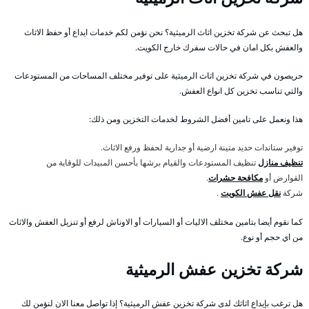
هل تبحث عن شركة تخزين اثاث الرميثية؟ نحن نؤمن لكم خدمات ايداع أو حفظ الاثاث
والعفش بكل امان في حالات سفرك خارج الكويت.
حريصون في شركة تخزين اثاث الرميثية على توفير مختلف المساحات من المستودعات
والتي تناسب تخزين كل انواع العفش.
هذا ونعمل على تامين أفضل الشروط لخدمات التخزين ومن ذلك:
توفير ستاندات حديد متينة ارضية أو جدارية لحفظ ورفع الاثاث.
تنظيف منازل
تنظيف المستودعات والقيام برشها بأحسن المبيدات للوقاية من
القوارض أو
مكافحة حشرات
.
شركة
نقل عفش الكويت
.
كما نقوم أيضا بتامين مختلف الاليات أو السيارات أو الاوناش لرفع أو تنزيل العفش والاثاث
من اي حجم أو نوع.
شركة تخزين عفش الرميثية
هل ترغب بإيداع اثاثك لدى شركة تخزين عفش الرميثية؟ إذا تواصل معنا الان لنؤمن لك