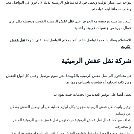
نتواجد على مدار الوقت ونعمل في كافة مناطق الرميثية لذلك لا تأخروا في التواصل معنا
وطلب خدماتنا اينما تواجدتم.
أسعار منافسة ورخيصة مع الحرص على
نقل عفش
الرميثية الكويت وتوصيله بكل امان،
عمال مهرة من جنسيات عربية أو اجنبية
للاستعلام وطلب الخدمة تواصل هاتفيا كما يمكنم التواصل ايضا على شركة
نقل عفش
الكويت
شركة نقل عفش الرميثية
هل تحتاجون الى نقل عفش الرميثية بالكويت؟ نحن نقوم بتوصيل وحمل كل انواع العفش
ومن كافة احجامه أو قياساته باحتراف ومهارة.
نعمل أيضا على توفير العديد من الخدمات حيث نقوم ب:
توفير وانيت نقل عفش الرميثية مجهزة بكل لوازم عملية نقل أو توصيل العفش بشكل
امن وسليم.
نتعاقد مع أكفأ عمال نقل عفش الرميثية حيث نؤمن نقل عفش هندي الرميثية الماهر
والمحترف.
أيضا نوفر جميع المعدات لحفظ وتغليف العفش من كراتين ذات احجام متعددة، اربطة،