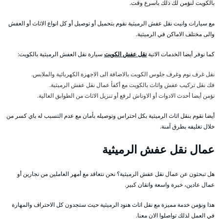
بالكويت لنؤمن لك ذلك بأسرع وقت.
مع سيارات وانيت نقل عفش الرميثية نقوم بتحميل أو توصيل أو كل انواع الاثاث أو العفش
والى مختلف الاماكن في الرميثية.
كما نوفر أيضا الخدمات الاتية
نقل عفش الكويت
سيارة نقل العفش الرميثية بالكويت:
نقل غرف نوم وغرف جلوس الكويت بالاضافة الى الاجهزة الكهربائية والملابس.
فك نقل تركيب عفش واثاث بالكويت مع أكفأ عمال نقل عفش الرميثية.
نؤمن أيضا أحدث الادوات أو الاوناش لرفع أو تنزيل الاثاث من الطوابق العالية.
أيضا نقوم بنقل اثاث الرميثية بكل احتراس وتوصيله بأمان مع عدم التسبب له باي كسر من
خلال تغليفه بطرق آمنة.
عمال نقل عفش الرميثية
هل تبحثون عن عمال نقل عفش الرميثية؟ نحن نتعاقد مع أمهر العاملين من نجارين أو
عمال عادين، خبرة واسعة واتقان كبير.
هذا ونؤمن خدمة مميزة مع نقل اثاث هنود الرميثية حيث ستجدون كل الاحتراف والمهارة
في العمل لذلك تواصلوا الان معنا.