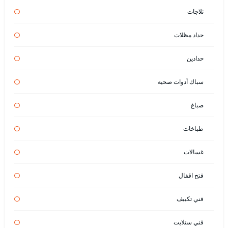
ثلاجات
حداد مظلات
حدادين
سباك أدوات صحية
صباغ
طباخات
غسالات
فتح اقفال
فني تكييف
فني ستلايت