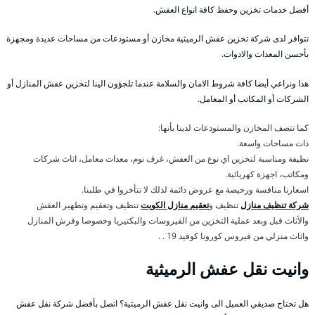
أفضل خدمات تخزين وحفظ كافة انواع العفش.
تتوافر لدى شركة تخزين عفش الرميثية مخازن أو مستودعات من مساحات عديدة ومجهزة
بأحسن المعدات والادوات.
هذا ونراعي أيضا كافة شروط الامان والسلامة عندما تلجؤون الينا لتخزين عفش المنازل أو
الشركات أو المكاتب أو المعامل.
كما تتصف المخازن والمستودعات لدينا بأنها:
ذات مساحات واسعة.
نظيفة ومناسبة لتخزين اي نوع من العفش، غرف نوم، معدات معامل، اثاث شركات
ومكاتب، اجهزة كهربائية.
اسعارنا منافسة ورخيصة مع عروض دائمة لذلك لا تتأخروا في طلبنا.
شركة تنظيف منازل
تنظيف و
تعقيم منازل الكويت
تنظيف وتعقيم وتطهير العفش
والأثاث قبل وبعد عملية التخزين من الفيروسات والبكتيريا وخصوصا وفرش المنازل
واثاث منزلي من فيروس كورونا كوفيد 19 . .
وانيت نقل عفش الرميثية
هل تحتاج صديقي العميل الى وانيت نقل عفش الرميثية؟ اتصل بأفضل شركة نقل عفش