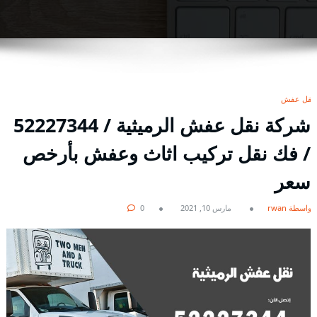
نقل عفش
شركة نقل عفش الرميثية / 52227344
/ فك نقل تركيب اثاث وعفش بأرخص
سعر
بواسطة rwan
مارس 10, 2021
0