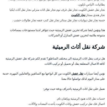
بطانيات، اكياس نايلون.
نجار نقل عفش الكويت نجار نقل غرف نوم نجار نقل اثاث منزلي نجار نقل أثاث ايكيا
نجار هندي ممتاز
نجار الكويت
خدمة نجار نقل ديوانيات نجار نقل ستائر نجار نقل كنب عنفه نجار طاولات خشب .
هذا ونؤمن ايضا شركة تخزين عفش الرميثية حيث تتوافر لدينا مستودعات بمساحات
متنوعة ملائمة لتخزين عفش المنازل أو الشركات.
شركة نقل أثاث الرميثية
هل ترغب بنقل اثاث الرميثية الى مختلف المناطق؟ تقدم لكم شركة نقل عفش الرميثية
كافة الاعمال المتعلقة بفك أو تحميل أو تركيب الاثاث.
نؤمن أيضا سيارات
نقل عفش
الكويت من كل انواعها مع السائقين والعاملين المهرة، خدمة
على مدار اليوم لذلك تواصلوا حالا معنا.
نعمل على نقل اثاث الرميثية باحتراف ودقة حيث نوفر:
خدمات نقل اثاث هنود الرميثية وبإتقان تام.
اعمال فك نقل تركيب عفش واثاث الكويت بأحدث المعدات والآلات.