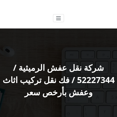
لتجاوز
الكويتية
خدمات وظائف بالكويت
لى
لمحتوى
شركة نقل عفش الرميثية /
52227344 / فك نقل تركيب اثاث
وعفش بأرخص سعر