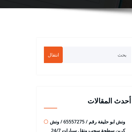
انتقال
أحدث المقالات
ونش ابو حليفة رقم / 65557275 / ونش
كرين سطحة سحب ونقل سيارات 24/7