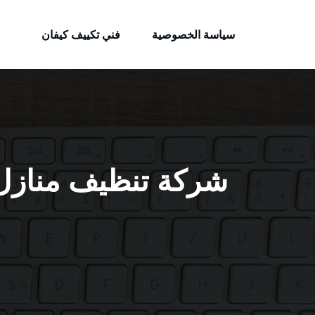
الكويتية
لتجاوز
خدمات وظائف بالكويت
لى
سياسة الخصوصية
فني تكييف كيفان
لمحتوى