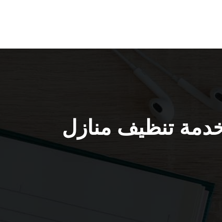
ظيف منازل القيروان / 55549242 / خدمة تنظيف منازل