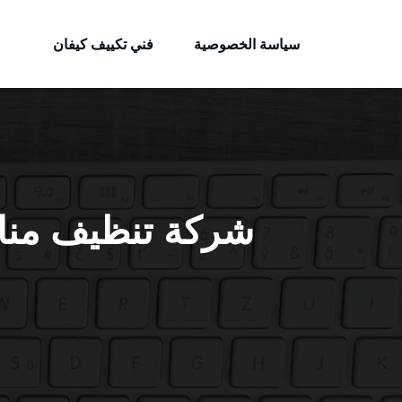
الكويتية
لتجاوز
خدمات وظائف بالكويت
لى
سياسة الخصوصية
فني تكييف كيفان
لمحتوى