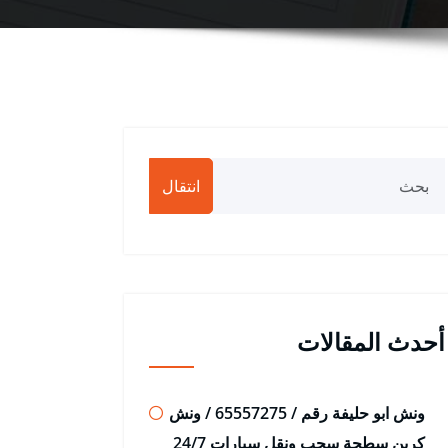
انتقال
أحدث المقالات
ونش ابو حليفة رقم / 65557275 / ونش
كرين سطحة سحب ونقل سيارات 24/7