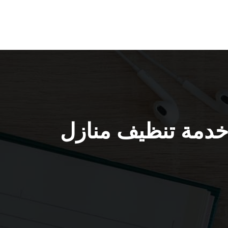
نظيف منازل الفردوس / 55549242 / خدمة تنظيف منازل