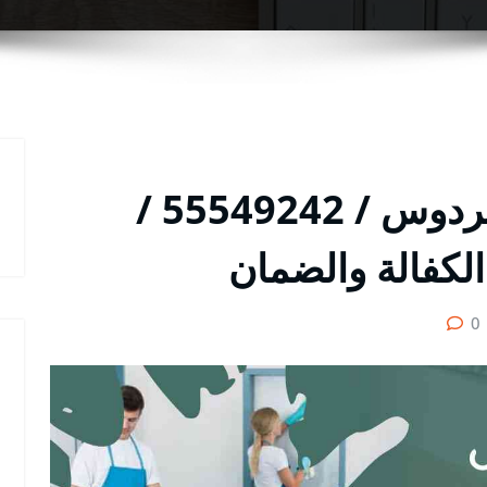
شركة تنظيف منازل الفردوس / 55549242 /
لكفالة والضمان
0