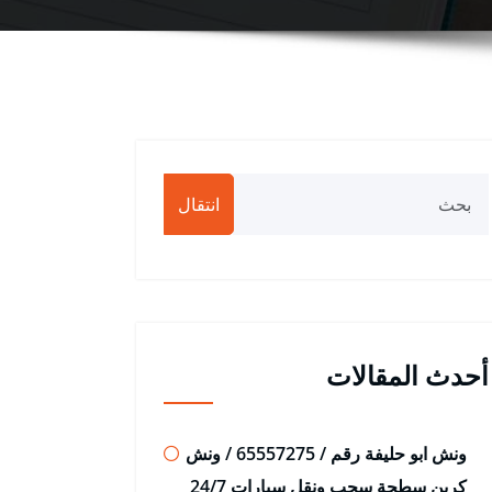
انتقال
أحدث المقالات
ونش ابو حليفة رقم / 65557275 / ونش
كرين سطحة سحب ونقل سيارات 24/7