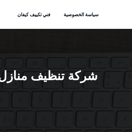
الكويتية
لتجاوز
خدمات وظائف بالكويت
لى
سياسة الخصوصية
فني تكييف كيفان
لمحتوى