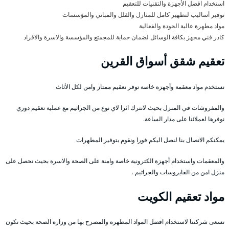
استخدام افضل الأجهزة والتقنيات للتعقيم
توفير أساليب لتطهير كامل للمنازل والفلل والمباني والمؤسسات
مواد مطهرة عالية الجودة والفعالية
كادر فني مجهز بكافة الوسائل لضمان حماية للمجمتع والمؤسسة والاسرة والافراد
تعقيم شقق أسواق القرين
نستخدم مواد معقمة وأجهزة خاصة توفر تعقيم ممتاز وامن لكل الأثاث
والمفروشات في المنزل بحيث لانترك اثرا لاي نوع من الجراثيم مع عملية تعقيم دوري
نوفرها لعملائنا على مدار الساعة.
يمكنكم الاتصال بنا لنصل اليكم فورا ونقوم بتوفير المطهرات
والمعقمات واستخدام أجهزة الكترونية خاصة وامنة على الصحة والاسرة بحيث تحصل على
منزل امن من الفايروسات والجراثيم .
مواد تعقيم الكويت
تسعى شركتنا لاستخدام افضل المواد المطهرة والمصرح بها من وزارة الصحة بحيث تكون