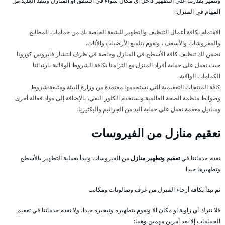
ونتميز بقدرتنا على التطهير داخل أي مكان سواء في الشقق او المنازل وننفذ العديد من
المهام في المنزل:
الاهتمام بكافة أعمال التنظيف والتطهير للشقة الخاصة بك من حمامات المطابخ
والمفروشات والأسقف ، ونقوم بتلميع الأرضيات والأثاث.
نضمن لك تنظيف كافة الأسطح في المنازل وخاصة في ظرف انتشار فايروس كورونا
حيث نعمل على حماية أفراد المنزل مع التزامنا بكافة الشروط الوقائية بارتدائنا
الكمامات الواقية.
كافة المنتجات التعقيمية التي نستخدمها معتمدة من وزارة البيئة ومتبعة شروط
وضوابط منظمة الصحة العالمية ونستخدم الكلور النقي، بالإضافة إلى مواد فعالة أخرى
ومناديل معقمة تعمل على حماية اليد من الجراثيم والبكتيريا.
تعقيم منازل من الفيروسات
نقدم خدماتنا في
تعقيم وتطهير منازل
من الفيروسات ونبدأ بعملية التطهير بالأسطح
وتطهيرها جيدا
ثم نبدأ بكافة أرجاء المنزل من غرف وصالونات ومكاتب
فلا نترك أي زاوية او مكان الا ونقوم بتطهيره وتبخيره جيدا، ولا نقدم خدماتنا في تعقيم
الحمامات إلا بعد أمرين مهمين وهما: