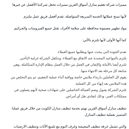
مميزات شركة تعقيم منازل أسواق القرين مميزات تجعل شركتنا الأفضل عن غيرها
لأنها تمنح عملائها الخدمة السريعة المتواصلة، تقدم أفضل فريق عمل ملتزم
مواد تطهير مضمونة محافظة على سلامة الأفراد، تقتل جميع الفيروسات والجراثيم
كما أنها الأولى لأنها تلتزم بالآتي:
تقدم الجودة التي يبحث عنها ويطلبها جميع العملاء.
تلتزم بالمواعيد المحددة عند الاتفاق مع العملاء، وتتكفل الشركة غرامة التأخير.
تلتزم أيضا بالأمانة والإتقان في العمل من خلال العمل بنظام الإدارة المتكاملة، وهي
متابعة كل مرحلة بعد الانتهاء منها.
يقوم كل العاملين بارتداء ملابس خاصة وواقية أثناء عملية التعقيم، ثم يتم التخلص من
هذه الملابس بعد إنهاء من كل العملية.
تلتزم الشركة بقبول وضم العمالة الحاصلين على شهادات صحية لأنهم يعملون في
ممتلكات الغير، وذلك لتفادي نقل أي أمراض.
تنظيف منازل أسواق القرين نهتم بخدمة تنظيف منازل الكويت من خلال فريق عملنا
المتميز بعملية تنظيف المنازل
والتي تشمل غرفة تنظيف المعيشة وغرف النوم مع تلميع الأثاث وتنظيف الارضيات