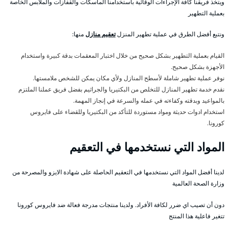
ويتخذ فريقنا كافة الإجراءات الوقائية باستخدامنا الماسكات والقفازات والملابس الخاصة
بعملية التطهير
ونتبع أفضل الطرق في عملية تطهير المنزل
تعقيم منازل
منها:
القيام بعملية التطهير بشكل صحيح من خلال اختبار المعقمات بدقة كبيرة واستخدام
الأجهزة بشكل صحيح.
نوفر عملية تطهير شاملة لأسطح المنازل ولأي مكان يمكن للشخص ملامستها.
نقدم خدمة تطهير المنازل للتخلص من البكتيريا والجراثيم بفضل فريق عملنا الملتزم
بالمواعيد وبدقته وكفاءته في عمله والسرعة في إنجاز المهمة.
استخدام ادوات حديثة ومواد مستوردة للتأكد من البكتيريا وللقضاء على فايروس
كورونا.
المواد التي نستخدمها في التعقيم
لدينا أفضل المواد التي نستخدمها في التعقيم الحاصلة على شهادة الايزو والمصرحة من
وزارة الصحة العالمية
دون أن تصيب اي ضرر لكافة الأفراد. ولدينا منتجات مدرجة فعالة ضد فايروس كورونا
تتغير فاعلية هذا المنتج