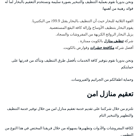
ونحن بدورنا نقوم بعملية التنظيف والتبخير بصورة سليمة ونستخدم التعقيم بالبخار لما له
فوائد رهيبة من أهمها:
القوة الثلاثية للبخار حيث أن التنظيف بالبخار يقتل 99.9٪ من البكتيريا.
يقوم البخار بتنظيف الأوساخ وإزالة كافة البقع المستعصية.
يزيل البخار الروائح الكريهة من المفروشات والسجاد.
شركة
تنظيف منازل
بالكويت ممتازة .
أفضل شركة
مكافحة حشرات
وقوارض بالكويت.
ونحن بدورنا نقوم بتوفير كافة الخدمات بأفضل طرق التنظيف ونتأكد من قدرتها على
حمايتكم
وحماية اطفالكم من الجراثيم والفيروسات.
تعقيم منازل امن
نلتزم من خلال شركتنا على تقديم خدمة تعقيم منازل امن من خلال توفير خدمة التنظيف
والتطهير والتبخير التام
لكافة المفروشات والأدوات وتطهيرها بسهولة من خلال فريقنا المختص في هذا النوع من
التطهير،