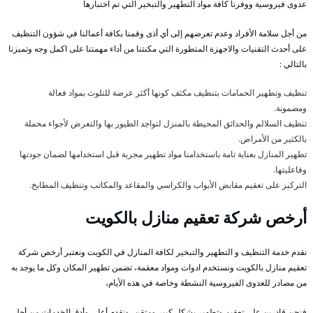
عدوى فيروسية ووفرنا كافة مواد التطهير والتبخير التي تم اختبارها
من أجل سلامة الأفراد وعدم تعرضهم إلى أي أذى وقمنا بكافة أعمالنا في شؤون التنظيف
على أحدث التقنيات والاجهزة المتطورة التي مكنتنا من أداء مهمتنا على اكمل وجه وتميزنا
بالتالي :
تنظيف وتطهير الحمامات بتنظيف مكثف كونها أكثر عرضة للتلوث بمواد فعالة
ومضمونة.
تنظيف السلالم والحدائق المحيطة بالمنزل لتواجد الطيور بها والتعرض لأجواء محملة
بالكثير من الأمراض.
تطهير المنازل بعناية تامة باستخدامنا مواد تطهير مجربة قبل استخدامها لضمان جودتها
وفاعليتها.
التركيز على تعقيم مقابض الأبواب والكراسي والمقاعد والمكاتب وتنظيف المطابخ.
أرخص شركة تعقيم منازل بالكويت
نقدم خدمة التنظيف و التطهير والتبخير لكافة المنازل في الكويت ونعتبر أرخص شركة
تعقيم منازل بالكويت ونستخدم ادوات ومواد معقمة، تضمن تطهير المكان وكل ما يوجد به
من مصادر للعدوى الفيروسية النشطة وخاصة في هذه الأيام،
فنحن قادرين على تعقيم وتطهير بشكل كبير ومتقن، ونقدم أعلى وأدق الخدمات من أجل