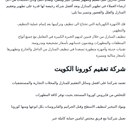
ارضاء العملاء في تطهير المنازل ونعد أفضل شركة رخيصة لها قدرة على تطهير وتعقيم
المنازل والفلل والقصور ونتميز بما يلي:
فك الأجهزة الكهربائية التي تحتاج الى تنظيف وتركيبها بعد إتمام عملية التنظيف
والتطهير.
تنظيف المنازل من خلال فنيين لديهم الخبرة الكبيرة في التعامل مع جميع أنواع
المنظفات والمطهرات ويقدمون خدماتهم بأسعار تشجيعية ومدروسة.
تقنيات حديثة وأجهزة متطورة تسعدنا في تنظيف المنازل من الداخل والخارج وتطهيرها
بأسعار مثالية ومميزة
شركة تعقيم كورونا الكويت
تعتمد شركتنا على افضل وسائل التعقيم للمنازل والمحلات التجارية والمستشفيات
للتخلص من فايروس كورونا المستجد بحيث نوفر كافة المطهرات
ومواد التبخير لتنظيف الاسطح وقتل الجراثيم والفايروسات بكل انوعها ومنها كورونا
تعمل شركتنا مع فريق مختص لتامين حماية كاملة عبر