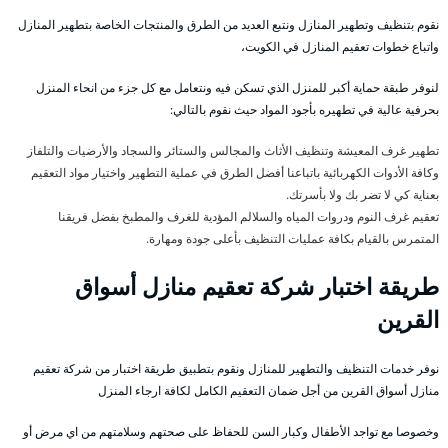
نقوم بتنظيف وتطهير المنازل ونتبع العديد من الطرق والمنتجات الخاصة بتطهير المنازل
واتباع خطوات تعقيم المنازل في الكويت،
لنوفر طبقة حماية أكبر للمنزل الذي تسكن فيه ونتعامل مع كل جزء من انحاء المنزل
بحرفية عالية في تطهيره بأجود المواد حيث نقوم بالتالي:
تطهير غرف المعيشة وتنظيف الأثاث والمجالس والستائر والسجاد والأرضيات والتلفاز
وكافة الأدوات الكهربائية باتباعنا أفضل الطرق في عملية التطهير واختيار مواد التعقيم
بعناية كي لا تضر بك ولا بأسرتك.
تعقيم غرف النوم ودروات المياه والسلالم المؤدية للغرف والمطبخ بفضل فريقنا
المتمرس بالقيام بكافة عمليات التنظيف بأعلى جودة ومهارة.
طريقة اختبار شركة تعقيم منازل أسواق
القرين
نوفر خدمات التنظيف والتطهير للمنازل ونقوم بتطبيق طريقة اختبار من شركة تعقيم
منازل أسواق القرين من أجل ضمان التعقيم الكامل لكافة ارجاء المنزل
وخصوصا مع تواجد الأطفال وكبار السن للحفاظ على صحتهم وسلامتهم من اي مرض أو