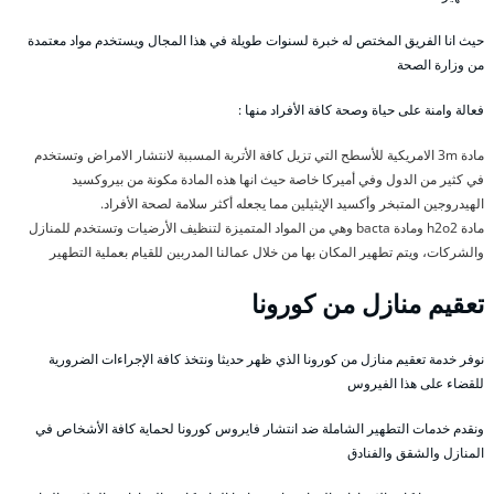
حيث انا الفريق المختص له خبرة لسنوات طويلة في هذا المجال ويستخدم مواد معتمدة
من وزارة الصحة
فعالة وامنة على حياة وصحة كافة الأفراد منها :
مادة 3m الامريكية للأسطح التي تزيل كافة الأتربة المسببة لانتشار الامراض وتستخدم
في كثير من الدول وفي أميركا خاصة حيث انها هذه المادة مكونة من بيروكسيد
الهيدروجين المتبخر وأكسيد الإيثيلين مما يجعله أكثر سلامة لصحة الأفراد.
مادة h2o2 ومادة bacta وهي من المواد المتميزة لتنظيف الأرضيات وتستخدم للمنازل
والشركات، ويتم تطهير المكان بها من خلال عمالنا المدربين للقيام بعملية التطهير
تعقيم منازل من كورونا
نوفر خدمة تعقيم منازل من كورونا الذي ظهر حديثا ونتخذ كافة الإجراءات الضرورية
للقضاء على هذا الفيروس
ونقدم خدمات التطهير الشاملة ضد انتشار فايروس كورونا لحماية كافة الأشخاص في
المنازل والشقق والفنادق