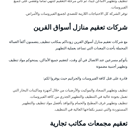
تنظيف وتطهير الأماكن جيداً، ثم تأتي مرحلة التعقيم لتنهي تماماً وتقضي على جميع
الفيروسات.
توفر الشركة كل الاحتياجات اللازمة للتصدي لجميع الفيروسات والأمراض.
شركات تعقيم منازل أسواق القرين
مع شركات تعقيم منازل أسواق القرين زودناكم بمكاتب تنظيف, يتضمنون أكفأ العمالة
المحملة بأحدث المعدات التي تساعد بعملية التطهير
يأتوكم مسرعين عند الاتصال في أي وقت، لتعقيم جميع الأماكن، يمنحوكم مواد تنظيف
وتطهير أجنبية مضمونة
قادرة على قتل كافة الفيروسات والجراثيم حيث يوفروا لكم:
تنظيف وتطهير السجاد والموكيت والأرضيات من خلال أجهزة وماكينات البخار التي
تعمل بجودة عالية في التنظيف والتطهير الجذري من كافة الفيروسات.
تنظيف وتطهير غرف المطبخ والحمام والنوافذ بأفضل مواد تنظيف والتطهير
المستوردة والتي تتميز بكفاءتها العالية في التنظيف.
تعقيم مجمعات مكاتب تجارية