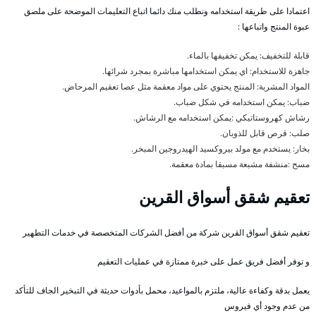
اعتمادا على طريقة استخدامه ونطلب منك دائما اتباع التعليمات الموضحة على ملصق
عبوة المنتج واتباعها :
قابلة للتخفيف: يمكن تخفيفها بالماء.
جاهزة للاستخدام: اي يمكن استخدامها مباشرة بمجرد شرائها.
المواد المشربة: المنتج يحتوي على مواد معقمة مثل عصا تعقيم المرحاض.
ضباب: يمكن استخدامه في شكل ضباب.
رشاش كهروستاتيكي :يمكن استخدامه مع الرشاش.
صلب: قرص قابل للذوبان.
بخار: يستخدم مع مولد بيروكسيد الهيدروجين المبخر.
مسح :منشفة مشبعة مسبقا بمادة معقمة.
تعقيم شقق أسواق القرين
تعقيم شقق أسواق القرين شركة من أفضل الشركات المتخصصة في خدمات التطهير
و توفر أفضل فريق عمل على خبرة ممتازة في عمليات التعقيم
يعمل بدقة وكفاءة عالية، ملتزم بالمواعيد، محمل بأدوات حديثة في التبخير الجاف للتأكد
من عدم وجود أي فيروس