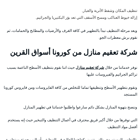
تنظيف المكان وشفط الأتربة والغبار.
إزالة خيوط العناكب ومسح الأسقف التي تعد بؤر البكتيريا والجراثيم.
وبعد مرحلة التنظيف نبدأ بالتطهير في كافة الغرف والأرضيات والمطابخ والحمامات، ثم
نقوم برش معطرات الجو.
شركة تعقيم منازل من كورونا أسواق القرين
نوفر خدماتنا من خلال
شركة تعقيم منازل
حيث اننا نقوم بتنظيف الأسطح الناعمة بسبب
تراكم الجراثيم والفيروسات عليها
ونقوم بتطهير الأسطح وتنظيفها تماما للتخلص من كافة الفايروسات ومن فايروس كورونا
المستجد
وننصح بتهوية المنازل بشكل دائم سارعوا واطلبوا خدماتنا في تطهير المنازل
التي نوفرها من خلال أكبر فريق محترف في أعمال التنظيف والتبخير حيث إنه يستخدم
أفضل مواد التنظيف
والتطهير المستوردة ،والتي تتميز بكفاءتها العالية في التنظيف بأساليب حديثة ومتطورة