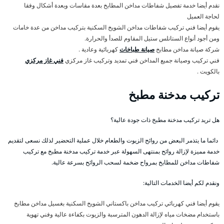
نقدم أيضا خدمة تفصيل شفاطات مداخن المطابخ بعدة مقاسات وبعدة أشكال وفقا
لحاجة العميل
يقوم أيضا فني تركيب شفاطات مداخن الشويخ السكنية بتركيب مداخن من عدة خامات
ومن أجود أنواع الستانلس ستيل المقاوم للصدأ والحرارة.
شركة صيانة مداخن مطابخ
صيانة طباخات
كهربائية وعادية .
فني تركيب وصيانة جميع المداخن فني تمديد وتركيب غاز مركزي
فني غاز مركزي
بالكويت .
تركيب مدخنة مطبخ
هل تريد تركيب مدخنة مطبخ ذات جودة عالية؟
دائما ما يتذمر البعض من روائح الزيوت والطعام خلال عملية التحضير لذلك نسعى لتقديم
خدمة مميزة لإزالة روائح بمنتهى السهولة عبر خدمة تركيب مدخنة مطبخ مع تركيب
شفاطات مداخن للمطابخ بمرواح ضخمة لسحب الروائح بسرعة عالية.
ونقدم لكم أيضا الخدمات التالية:
يقوم أيضا فني كهربائي تركيب مداخن باكستاني الشويخ السكنية بغسيل مداخن مطابخ
باستخدام مضخات مياه لإزالة الدهون المترسبة والزيوت بكفاءة عالية وفني تهوية