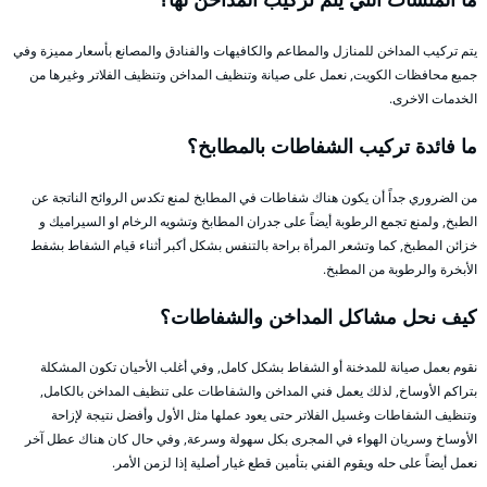
يتم تركيب المداخن للمنازل والمطاعم والكافيهات والفنادق والمصانع بأسعار مميزة وفي
جميع محافظات الكويت, نعمل على صيانة وتنظيف المداخن وتنظيف الفلاتر وغيرها من
الخدمات الاخرى.
ما فائدة تركيب الشفاطات بالمطابخ؟
من الضروري جداً أن يكون هناك شفاطات في المطابخ لمنع تكدس الروائح الناتجة عن
الطبخ, ولمنع تجمع الرطوبة أيضاً على جدران المطابخ وتشويه الرخام او السيراميك و
خزائن المطبخ, كما وتشعر المرأة براحة بالتنفس بشكل أكبر أثناء قيام الشفاط بشفط
الأبخرة والرطوبة من المطبخ.
كيف نحل مشاكل المداخن والشفاطات؟
نقوم بعمل صيانة للمدخنة أو الشفاط بشكل كامل, وفي أغلب الأحيان تكون المشكلة
بتراكم الأوساخ, لذلك يعمل فني المداخن والشفاطات على تنظيف المداخن بالكامل,
وتنظيف الشفاطات وغسيل الفلاتر حتى يعود عملها مثل الأول وأفضل نتيجة لإزاحة
الأوساخ وسريان الهواء في المجرى بكل سهولة وسرعة, وفي حال كان هناك عطل آخر
نعمل أيضاً على حله ويقوم الفني بتأمين قطع غيار أصلية إذا لزمن الأمر.