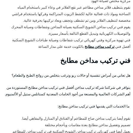
مركزية مختص لصيانة الهود
نقوم بتنظيف فلاتر مداخن مطاعم عبر نقع الفلاتر في وعاء كبير باستخدام المياه
الساخنة ومواد ذات فعالية عالية لكشط الزيوت المتراكمة وفركها باستخدام فراشي
مخصصة لتنظيف الفلاتر ومن ثم تشطف وتجفف ويعاد تركيبها بحرفية عالية.
يقوم فني تركيب مداخن الشويخ السكنية بصيانة المداخن وشفاطات وصيانة المحرك
والتوصيلات الكهربائية وتبديل القطع التالفة بأسعار مميزة.
فني تهوية مركزية وفني كهربائي تركيب شفاطات وصيانة طباخات الشويخ السكنية
أفضل فني
تركيب مداخن مطابخ
بالكويت خدمة على مدار الساعة
فني تركيب مداخن مطابخ
هل تعاني من أمراض تنفسية أو حالات ربو وترغب بتخلص من روائح الطبخ والطعام؟
يتوافر في شركتنا شركة تركيب مداخن أفضل فني تركيب مداخن مطابخ المستوردة من
أهم الشركات العالمية والمصنعة من أجود الخامات المعدنية كستانلس ستيل أو الألمنيوم.
ما الخدمات التي يقدمها فني تركيب مداخن مطابخ:
نقوم أيضا بتركيب مداخن صاج للمطاعم أو الفنادق أو المنازل والمقاهي أيضا.
تصميم وتفصيل مداخن مطابخ بعدة مقاسات وبأحجام مختلفة
يعمل أيضا فني كهربائي تركيب مداخن الشويخ السكنية في تركيب مداخن للمطاعم