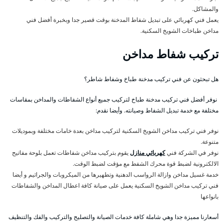
والمشاكل.
يعمل فني كهربائي على تبديل شفاط المدخنة بوقت قصير جدا وبخبرة أفضل فني
مداخن طباخات الشويخ السكنية.
تركيب شفاط مداخن
هل تبحثون عن فني تركيب مدخنة طباخ وشفاط شاطر؟
نوفر أفضل فني تركيب مدخنة طباخ لتركيب جميع أنواع الشفاطات والمداخن بمقاسات
مختلفة مع خدمة تبديل الشفاط وصيانته. وأيضا نقدم:
نوفر فني تركيب مداخن الشويخ السكنية لتركيب مداخن بعدة خامات مختلفة وبموديلات
متنوعة.
نوفر في الشركة فني
كهربائي منازل
يقوم بتركيب مداخن شفاطات تعمل بلوحة مفاتيح
الالكترونية لضبط قوة محرك الشفط مع مؤقت لضبط الوقت.
خدمة غسيل مداخن وازالة الرواسب الدهنية وتطهيرها من الميكروبات والجراثيم و أيضا
فني تركيب مداخن الشويخ السكنية يعمل على صيانة كافة اعطال المداخن والشفاطات
بانواعها
أسعارنا مميزة جدا وهي شاملة كافة خدمات الصيانة والتصليح والتركيب والفك والتنظيف