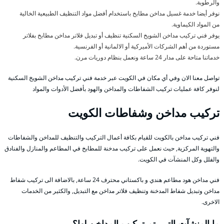
والرطوبة.
نوفر أيضا خدمة غسيل مداخن مطابخ باستخدام أفضل مواد التنظيف الطبيعية الخالية
من المواد الكيماوية.
يوفر فني تركيب مداخن الشويخ السكنية تنظيف أو تبديل فلاتر مداخن مطابخ بفلاتر
مستوردة من أهم الشركات الأميركية أو الالمانية أو الفرنسية.
خدماتنا متاحة على مدار 24 ساعة ونعمل بنظام دوريات مرن.
تواصل معنا الان وفي أي مكان في الكويت عبر خدمة فني تركيب مداخن الشويخ السكنية
لنوفر كافة عمليات تركيب الشفاطات والمداخن والهود بأفضل الأدوات والمواد
تركيب مداخن وشفاطات الكويت
فني تركيب مداخن بالكويت للقيام بكافة أعمال التركيب والتنظيف للمداخن والشفاطات
والتهوية المركزية, حيث نعمل على تركيب مدخنة للمطابخ في المطاعم والمنازل والفنادق
والفلل وكل المنشآت في الكويت.
فني مداخن هود مطاعم هندي و باكستاني محترف 24 ساعة, بالاضافة الى تركيب شفاط
مداخن وتبديل شفاط المدخنة وتنظيف فلاتر مداخن مع التبديل, والكثير من الخدمات
الاخرى.
ما المنشآت التي يتم تركيب المداخن لها؟