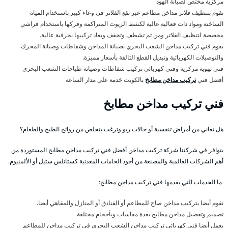
مركزية مختص لصيانة الهود
نقوم بتنظيف فلاتر مداخن مطاعم عبر نقع الفلاتر في وعاء كبير باستخدام المياه
الساخنة ومواد ذات فعالية عالية لكشط الزيوت المتراكمة وفركها باستخدام فراشي
مخصصة لتنظيف الفلاتر ومن ثم تشطف وتجفف ويعاد تركيبها بحرفية عالية.
يقوم فني تركيب مداخن الشعب البحري بصيانة المداخن وشفاطات وصيانة المحرك
والتوصيلات الكهربائية وتبديل القطع التالفة بأسعار مميزة.
فني تهوية مركزية وفني كهربائي تركيب شفاطات وصيانة طباخات الشعب البحري
أفضل فني
تركيب مداخن مطابخ
بالكويت خدمة على مدار الساعة
فني تركيب مداخن مطابخ
هل تعاني من أمراض تنفسية أو حالات ربو وترغب بتخلص من روائح الطبخ والطعام؟
يتوافر في شركتنا شركة تركيب مداخن أفضل فني تركيب مداخن مطابخ المستوردة من
أهم الشركات العالمية والمصنعة من أجود الخامات المعدنية كستانلس ستيل أو الألمنيوم.
ما الخدمات التي يقدمها فني تركيب مداخن مطابخ:
نقوم أيضا بتركيب مداخن صاج للمطاعم أو الفنادق أو المنازل والمقاهي أيضا.
تصميم وتفصيل مداخن مطابخ بعدة مقاسات وبأحجام مختلفة
يعمل أيضا فني كهربائي تركيب مداخن الشعب البحري في تركيب مداخن للمطاعم