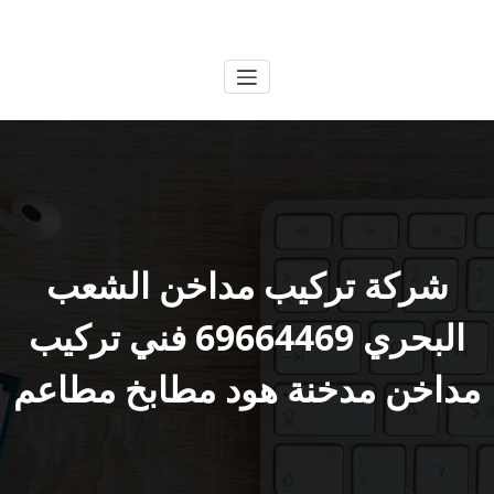
لتجاوز
الكويتية
خدمات وظائف بالكويت
لى
لمحتوى
شركة تركيب مداخن الشعب
البحري 69664469 فني تركيب
مداخن مدخنة هود مطابخ مطاعم