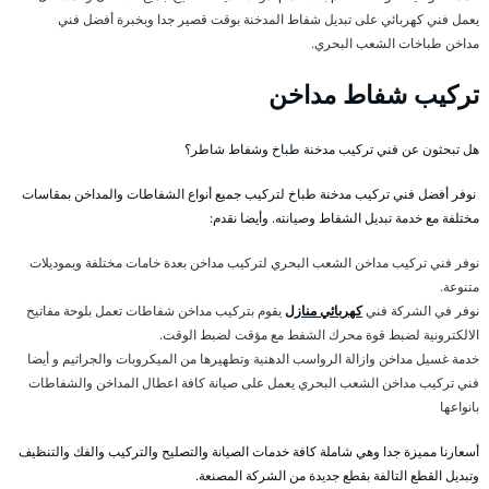
يعمل فني كهربائي على تبديل شفاط المدخنة بوقت قصير جدا وبخبرة أفضل فني
مداخن طباخات الشعب البحري.
تركيب شفاط مداخن
هل تبحثون عن فني تركيب مدخنة طباخ وشفاط شاطر؟
نوفر أفضل فني تركيب مدخنة طباخ لتركيب جميع أنواع الشفاطات والمداخن بمقاسات
مختلفة مع خدمة تبديل الشفاط وصيانته. وأيضا نقدم:
نوفر فني تركيب مداخن الشعب البحري لتركيب مداخن بعدة خامات مختلفة وبموديلات
متنوعة.
نوفر في الشركة فني
كهربائي منازل
يقوم بتركيب مداخن شفاطات تعمل بلوحة مفاتيح
الالكترونية لضبط قوة محرك الشفط مع مؤقت لضبط الوقت.
خدمة غسيل مداخن وازالة الرواسب الدهنية وتطهيرها من الميكروبات والجراثيم و أيضا
فني تركيب مداخن الشعب البحري يعمل على صيانة كافة اعطال المداخن والشفاطات
بانواعها
أسعارنا مميزة جدا وهي شاملة كافة خدمات الصيانة والتصليح والتركيب والفك والتنظيف
وتبديل القطع التالفة بقطع جديدة من الشركة المصنعة.