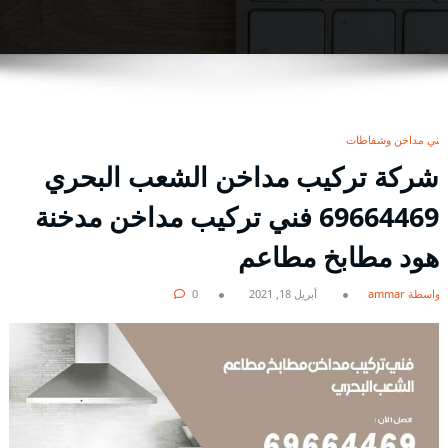
فني مداخن وشفاطات
شركة تركيب مداخن الشعب البحري
69664469 فني تركيب مداخن مدخنة
هود مطابخ مطاعم
بواسطة ammar
أبريل 18, 2021
0