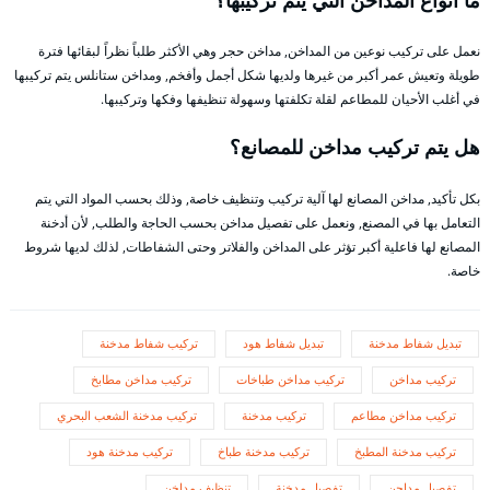
نعمل على تركيب نوعين من المداخن, مداخن حجر وهي الأكثر طلباً نظراً لبقائها فترة
طويلة وتعيش عمر أكبر من غيرها ولديها شكل أجمل وأفخم, ومداخن ستانلس يتم تركيبها
في أغلب الأحيان للمطاعم لقلة تكلفتها وسهولة تنظيفها وفكها وتركيبها.
هل يتم تركيب مداخن للمصانع؟
بكل تأكيد, مداخن المصانع لها آلية تركيب وتنظيف خاصة, وذلك بحسب المواد التي يتم
التعامل بها في المصنع, ونعمل على تفصيل مداخن بحسب الحاجة والطلب, لأن أدخنة
المصانع لها فاعلية أكبر تؤثر على المداخن والفلاتر وحتى الشفاطات, لذلك لديها شروط
خاصة.
تبديل شفاط مدخنة
تبديل شفاط هود
تركيب شفاط مدخنة
تركيب مداخن
تركيب مداخن طباخات
تركيب مداخن مطابخ
تركيب مداخن مطاعم
تركيب مدخنة
تركيب مدخنة الشعب البحري
تركيب مدخنة المطبخ
تركيب مدخنة طباخ
تركيب مدخنة هود
تفصيل مداحن
تفصيل مدخنة
تنظيف مداخن