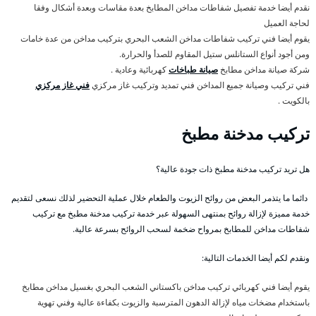
نقدم أيضا خدمة تفصيل شفاطات مداخن المطابخ بعدة مقاسات وبعدة أشكال وفقا
لحاجة العميل
يقوم أيضا فني تركيب شفاطات مداخن الشعب البحري بتركيب مداخن من عدة خامات
ومن أجود أنواع الستانلس ستيل المقاوم للصدأ والحرارة.
شركة صيانة مداخن مطابخ
صيانة طباخات
كهربائية وعادية .
فني تركيب وصيانة جميع المداخن فني تمديد وتركيب غاز مركزي
فني غاز مركزي
بالكويت .
تركيب مدخنة مطبخ
هل تريد تركيب مدخنة مطبخ ذات جودة عالية؟
دائما ما يتذمر البعض من روائح الزيوت والطعام خلال عملية التحضير لذلك نسعى لتقديم
خدمة مميزة لإزالة روائح بمنتهى السهولة عبر خدمة تركيب مدخنة مطبخ مع تركيب
شفاطات مداخن للمطابخ بمرواح ضخمة لسحب الروائح بسرعة عالية.
ونقدم لكم أيضا الخدمات التالية:
يقوم أيضا فني كهربائي تركيب مداخن باكستاني الشعب البحري بغسيل مداخن مطابخ
باستخدام مضخات مياه لإزالة الدهون المترسبة والزيوت بكفاءة عالية وفني تهوية