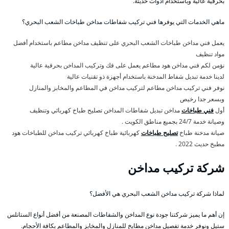
بحرفية عالية وباستخدام أدوات حديثة.
ماهي الخدمات التي يوفرها فني تركيب شفاطات مداخن طباخات الشعب البحري؟
يعمل فني مداخن طباخات الشعب البحري على تنظيف مداخن مطاعم باستخدام أفضل
مواد تنظيف
نؤمن لكم فني مداخن هود مطاعم يعمل على فك وتركيب المداخن بحرفية عالية
لدينا خدمة تبديل شفاط المدخنة باستخدام أجهزة ذو تقنيات عالية
نوفر فني تركيب مداخن مطاعم لتركيب مداخن في المطاعم والمخابز والمنازل
وبسعر جدا رخيص
أول
فني طباخات
مداخن تبديل شفاطات المداخن تصليح طباخ كهربائي وتنظيف
وصيانة خدمة 24/7 بجميع مناطق الكويت .
صيانة مدخنة طباخ
تصليح طباخات
كهربائية طباخ كهربائي تركيب مداخن للطباخات هود
مطبخ حديث 2022 .
شركة تركيب مداخن
لماذا شركة تركيب مداخن الشعب البحري هي الأفضل؟
إن أهم ما يميز شركتنا جودة نوع المداخن والشفاطات المصنعة من أفضل أنواع الستانلس
ستيل ونوفر خدمة تفصيل مداخن مطابخ للمنازل والمخابز والمطاعم بكافة الأحجام.