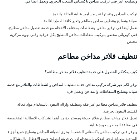
وتصليحه عبر فني تركيب مداخن باكستاني الشعب البحري. ونعمل أيضا في:
تركيب المداخن وتثبيتها عبر مسامير عالية المتانة والقوة.
صيانة وتصليح وتنظيف مداخن مطاعم وتغير كافة القطع التالفة.
نعمل أيضا في توفير مداخن وشفاطات بمختلف الأحجام مع خدمة تفصيل مداخن مطابخ.
فني كهربائي مختص بتركيب شفاطات مداخن المطبخ بكل حرفية وفني تهوية مركزية
مختص
تنظيف فلاتر مداخن مطاعم
كيف يمكنكم الحصول على خدمة تنظيف فلاتر مداخن مطاعم؟
نوفر لكم عبر شركة تركيب مداخن خدمة تنظيف المداخن والشفاطات والفلاتر مع خدمة
صيانة وتصليح الشفاطات والمداخن ونعمل في:
تنظيف فلاتر مداخن مطاعم عبر فكه وتنظيفه وازالة الدهون باستخدام مواد فعالة
لكشط الدهون بحرفية.
تبديل فلاتر مداخن مطابخ بفلاتر حديثة ومستوردة من أهم الشركات الايطالية المتخصصة
في صناعة المداخن بجودة عالية.
ونوفر فني تركيب مداخن باكستاني الشعب البحري لصيانة المداخن وتصليح جميع أجزاء
المدخنة وصيانة لوحة التحكم باستخدام ادوات حديثة لتصليح جميع الاعطال والمشاكل.