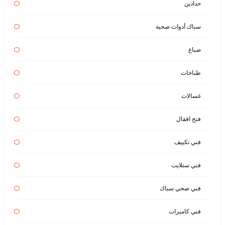
حدادين
سباك أدوات صحية
صباغ
طباخات
غسالات
فتح اقفال
فني تكييف
فني ستلايت
فني صحي سباك
فني كاميرات