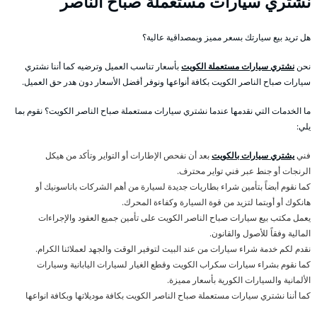
نشتري سيارات مستعملة صباح الناصر
هل تريد بيع سيارتك بسعر مميز وبمصداقية عالية؟
نحن
نشتري سيارات مستعملة الكويت
بأسعار تناسب العميل وترضيه كما أننا نشتري
سيارات صباح الناصر الكويت بكافة أنواعها ونوفر أفضل الأسعار دون هدر حق العميل.
ما الخدمات التي نقدمها عندما نشتري سيارات مستعملة صباح الناصر الكويت؟ نقوم بما
يلي:
فني
يشتري سيارات بالكويت
بعد أن نفحص الإطارات أو التواير وتأكد من هيكل
الرنجات أو جنط عبر فني تواير محترف.
كما نقوم أبضاً بتأمين شراء بطاريات جديدة لسيارة من أهم الشركات باناسونيك أو
هانكوك أو أوبتما لتزيد من قوة السيارة وكفاءة المحرك.
يعمل مكتب بيع سيارات صباح الناصر الكويت على تأمين جميع العقود والإجراءات
المالية وفقاً للأصول والقانون.
نقدم لكم خدمة شراء سيارات من عند البيت لتوفير الوقت والجهد لعملائنا الكرام.
كما نقوم بشراء سيارات سكراب الكويت وقطع الغيار لسيارات اليابانية وسيارات
الألمانية والسيارات الكورية بأسعار مميزة.
كما أننا نشتري سيارات مستعملة صباح الناصر الكويت بكافة موديلاتها وبكافة انواعها