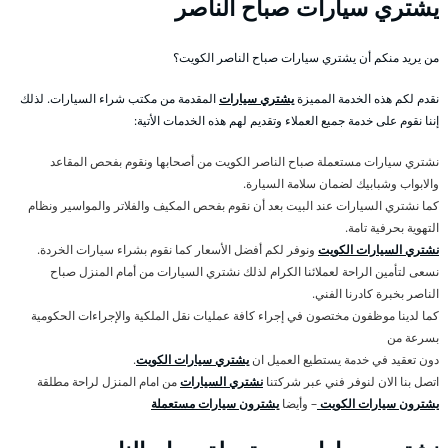
يشتري سيارات صباح الناصر
من يريد منكم أن يشتري سيارات صباح الناصر الكويت؟
نقدم لكم هذه الخدمة المميزة
يشتري سيارات
المقدمة من مكتب شراء السيارات. لذلك
إننا نقوم على خدمة جميع العملاء وتقديم لهم هذه الخدمات الأتية:
نشتري سيارات مستعملة صباح الناصر الكويت من أصحابها ونقوم بفحص المقاعد
والابواب وشبابيك لضمان سلامة السيارة.
كما نشتري السيارات عند البيت بعد أن نقوم بفحص المكيف والفلاتر والمواسير ونظام
التهوية بحرفية تامة.
نشتري السيارات الكويت
ونوفر لكم أفضل الأسعار كما نقوم بشراء سيارات الخردة.
نسعى لتأمين الراحة لعملائنا الكرام لذلك نشتري السيارات من أمام المنزل صباح
الناصر بخبرة كادرنا الفني.
كما لدينا موظفون مختصون في إجراء كافة عمليات نقل الملكية والإجراءات الحكومية
بسرعة من
دون تعقيد في خدمة يستطيع العميل ان
يشتري سيارات الكويت
.
اتصل بنا الان لنوفر فني عبر شركتنا
نشتري السيارات
من امام المنزل لراحة مطلقة
يشترون سيارات الكويت
– وأيضا
يشترون سيارات مستعملة