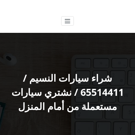
لتجاوز
الكويتية
خدمات وظائف بالكويت
لى
لمحتوى
شراء سيارات النسيم /
65514411 / نشتري سيارات
مستعملة من أمام المنزل