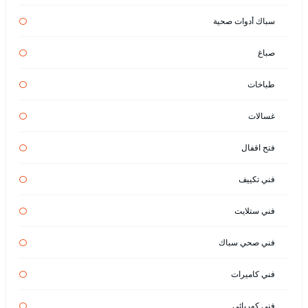
سباك أدوات صحية
صباغ
طباخات
غسالات
فتح اقفال
فني تكييف
فني ستلايت
فني صحي سباك
فني كاميرات
فني كهربائي