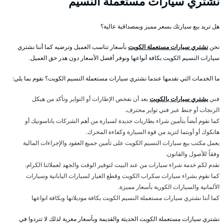
نشتري سيارات مستعملة النسيم
هل تريد بيع سيارتك بسعر مميز وبمصداقية عالية؟
نحن
نشتري سيارات مستعملة الكويت
بأسعار تناسب العميل وترضيه كما أننا نشتري
سيارات النسيم الكويت بكافة أنواعها ونوفر أفضل الأسعار دون هدر حق العميل.
ما الخدمات التي نقدمها عندما نشتري سيارات مستعملة النسيم الكويت؟ نقوم بما يلي:
فني
يشتري سيارات بالكويت
بعد أن نفحص الإطارات أو التواير وتأكد من هيكل
الرنجات أو جنط عبر فني تواير محترف.
كما نقوم أبضاً بتأمين شراء بطاريات جديدة لسيارة من أهم الشركات باناسونيك أو
هانكوك أو أوبتما لتزيد من قوة السيارة وكفاءة المحرك.
يعمل مكتب بيع سيارات النسيم الكويت على تأمين جميع العقود والإجراءات المالية
وفقاً للأصول والقانون.
نقدم لكم خدمة شراء سيارات من عند البيت لتوفير الوقت والجهد لعملائنا الكرام.
كما نقوم بشراء سيارات سكراب الكويت وقطع الغيار لسيارات اليابانية وسيارات
الألمانية والسيارات الكورية بأسعار مميزة.
كما أننا نشتري سيارات مستعملة النسيم الكويت بكافة موديلاتها وبكافة انواعها
نشتري سيارات مستعملة الكويت الحديثة والقديمة وبأسعار مغرية لذلك لا تتردوا في