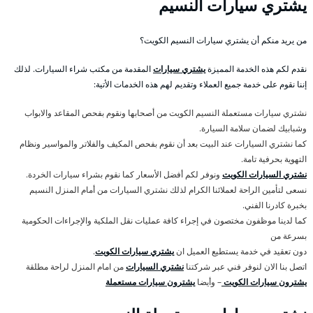
يشتري سيارات النسيم
من يريد منكم أن يشتري سيارات النسيم الكويت؟
نقدم لكم هذه الخدمة المميزة
يشتري سيارات
المقدمة من مكتب شراء السيارات. لذلك
إننا نقوم على خدمة جميع العملاء وتقديم لهم هذه الخدمات الأتية:
نشتري سيارات مستعملة النسيم الكويت من أصحابها ونقوم بفحص المقاعد والابواب
وشبابيك لضمان سلامة السيارة.
كما نشتري السيارات عند البيت بعد أن نقوم بفحص المكيف والفلاتر والمواسير ونظام
التهوية بحرفية تامة.
نشتري السيارات الكويت
ونوفر لكم أفضل الأسعار كما نقوم بشراء سيارات الخردة.
نسعى لتأمين الراحة لعملائنا الكرام لذلك نشتري السيارات من أمام المنزل النسيم
بخبرة كادرنا الفني.
كما لدينا موظفون مختصون في إجراء كافة عمليات نقل الملكية والإجراءات الحكومية
بسرعة من
دون تعقيد في خدمة يستطيع العميل ان
يشتري سيارات الكويت
.
اتصل بنا الان لنوفر فني عبر شركتنا
نشتري السيارات
من امام المنزل لراحة مطلقة
يشترون سيارات الكويت
– وأيضا
يشترون سيارات مستعملة