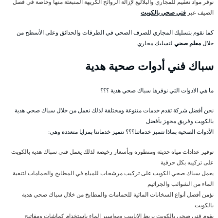
نوفر مواد تعقيم للمجاري والبلاليع لإزالة الروائح الكريهة المنبعثة منها وخاصة في فصل
الصيف عبر
فني صحي بالكويت
كما نقوم بتسليك المجاري للصرف الصحي في الطرقات والحدائق وعلى الأسطح من
خلال
معلم صحي
لتسليك مجاري
سباك فني أدوات صحية هدية
ما هي الادوات التي نوفرها سباك صحي هدية ؟؟؟
نحن أفضل شركة تقدم خدمات متنوعة ومختلفة لذلك نعمل من خلال سباك صحي هدية
بالكويت وفريق مجهز بأفضل
الأدوات الصحية بماذا تتميز خدماتنا؟؟؟ تتميز خدماتنا بمزايا متعددة وهي:
توفير عدادات مياه حديثة ومتطورة وبأسعار رخيصة لذلك يعمل فني سباك هدية بالكويت
على تركيبه بكل حرفية
يعمل سباك صحي الكويت على تركيب مرشحات للمياه في المطابخ والحمامات لتنقية
الماء من الشوائب والجراثيم
نؤمن أفضل أنواع السخانات المائية للحمامات والمطابخ من خلال سباك صحي هدية
بالكويت
يقوم فني صحي بالكويت بربط الانابيب ومواسير الماء باستخدام كماشات ومفاتيح