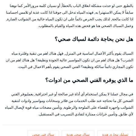
بالطبع, حتى لو حدثت مشكلة انغلاق الباب بالحطأ, أو نسيان كلمة مرورالأمر كما نوهنا
سابقاً لا يمكن الاستهترا به, فهذه المياه تدخل الى جوفنا اذا كانت عذبة او تلامس اجسامنا
اذا كانت مالحة, لذلك يجب الحرص دائماً على ان تكون المياه خالية من الشوائب الضارة,
وعمل السباك الصحي هنا هو فحص هذه المياه والقيام بالمطلوب.
هل نحن بحاجة دائمة لسباك صحي؟
السباك يقوم بأكثر الأعمال اساسية في المنزل, فهل هناك اهم من تنقية وفلترة مياه
الشرب؟ هل هناك اهم من ان تكون المواسير عالية الجودة ونظيفة؟ هل هناك اهم من ان
تكون المجاري دائماً سالكة ونظيفة؟ الفني الصحي يقوم بأهم الاعمال في البيت.
ما الذي يوفره الفني الصحي من ادوات؟
في مجال عملنا لا يمكن استخدام أي أداة غير صالحة أو غير احترافية, يعمليوفر الفني
الصحي كل ما تحتاجه عند طلب الخدمات من فلاتر وسخانات ومواسير وادوات لتنقية
الشوائب واجهزة للقضاء على الملوحة والرطوبة, وتأمين مضخات مياه قوية لإيصال المياه
لأي طابق, وتأمين خزانات ممتازة لتفادي التسريب في المستقبل.
تسليك مجاري هدية
سباك صحي هدية
سباك فني صحي