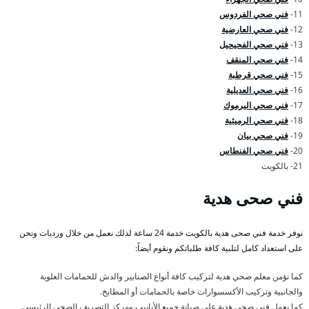
11-
فني صحي الفردوس
12-
فني صحي العارضية
13-
فني صحي الفحيحيل
14-
فني صحي المنقف
15-
فني صحي قرطبة
16-
فني صحي العديلية
17-
فني صحي اليرموك
18-
فني صحي الرميثية
19-
فني صحي بيان
20-
فني صحي الفنطاس
21- بالكويت
فني صحى هدية
نوفر خدمة فني صحى هدية بالكويت خدمة 24 ساعة لذلك نعمل من خلال ورديات ونحن
على استعداد كامل لتلبية كافة طلباتكم ونقوم أيضاً:
كما نؤمن معلم صحي هدية لتركيب كافة أنواع الصنابير والدش للحمامات العلوية
والجانبية وتركيب الأكسسوارات خاصة بالحمامات أو المطابخ.
كما يعمل فني صحي هدية على صيانة جميع الأنابيب ومركز التصريف الصحي الرئيسي.