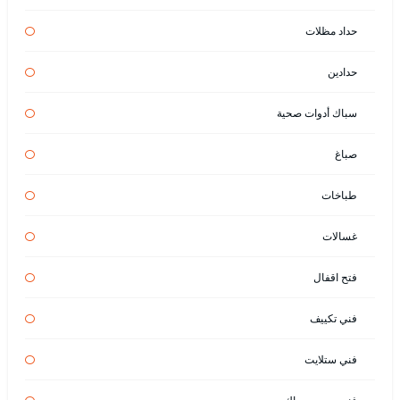
حداد مظلات
حدادين
سباك أدوات صحية
صباغ
طباخات
غسالات
فتح اقفال
فني تكييف
فني ستلايت