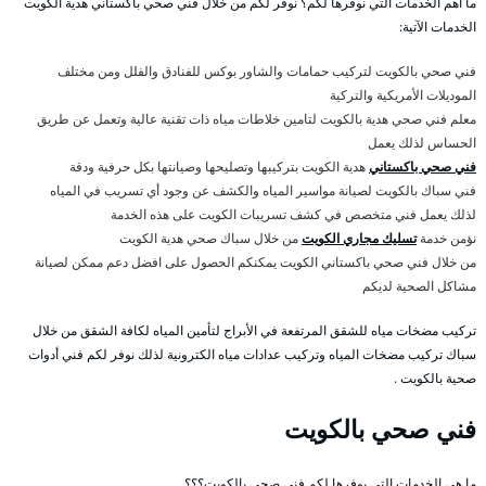
ما أهم الخدمات التي نوفرها لكم؟ نوفر لكم من خلال فني صحي باكستاني هدية الكويت
الخدمات الآتية:
فني صحي بالكويت لتركيب حمامات والشاور بوكس للفنادق والفلل ومن مختلف
الموديلات الأمريكية والتركية
معلم فني صحي هدية بالكويت لتامين خلاطات مياه ذات تقنية عالية وتعمل عن طريق
الحساس لذلك يعمل
فني صحي باكستاني
هدية الكويت بتركيبها وتصليحها وصيانتها بكل حرفية ودقة
فني سباك بالكويت لصيانة مواسير المياه والكشف عن وجود أي تسريب في المياه
لذلك يعمل فني متخصص في كشف تسريبات الكويت على هذه الخدمة
نؤمن خدمة
تسليك مجاري الكويت
من خلال سباك صحي هدية الكويت
من خلال فني صحي باكستاني الكويت يمكنكم الحصول على افضل دعم ممكن لصيانة
مشاكل الصحية لديكم
تركيب مضخات مياه للشقق المرتفعة في الأبراج لتأمين المياه لكافة الشقق من خلال
سباك تركيب مضخات المياه وتركيب عدادات مياه الكترونية لذلك نوفر لكم فني أدوات
صحية بالكويت .
فني صحي بالكويت
ما هي الخدمات التي يوفرها لكم فني صحي بالكويت؟؟؟