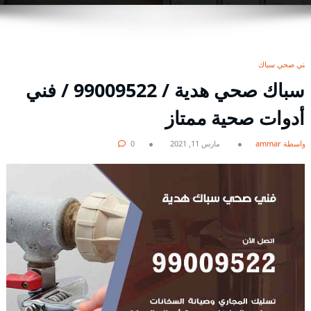
فني صحي سباك
سباك صحي هدية / 99009522 / فني
أدوات صحية ممتاز
بواسطة ammar
مارس 11, 2021
0