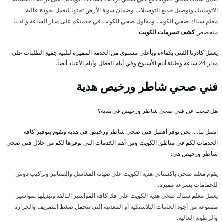
الاتوماتيك وتوصيل جميع التوصيلات وضمان سوية الأرض تحتها لتعمل بجودة عالية.
معلم سباك صحي الكويت ومقاول صحي الكويت في خدمتكم على مدار الساعة و لدينا
متخصص
كشف تسريبات الكويت
يعمل كادرنا الفني بكفاءة وبأعلى مستوى من الخدمة المميزة لتلبية جميع الطلبات على
مدار 24 ساعة وطيلة أيام الأسبوع وفي أيام العطل وأيام الأعياد أيضاً.
فني صحي شاطر ورخيص هدية
هل تبحث عن فني صحي شاطر ورخيص في هدية؟
اتصل بنا…. نحن نوفر أفضل فني صحي شاطر ورخيص في هدية ونقوم بتوفير كافة
الخدمات لكم في مناطق الكويت ومن أهم الخدمات التي نوفرها لكم من خلال فني صحي
شاطر ورخيص هي:
يقوم معلم صحي باكستاني هدية الكويت على صيانة المغاسل والصنابير وتركيب دوش
للحمامات بسرعة مميزة.
يعمل معلم سباك صحي هدية الكويت على فك كافة المواسير التالفة وتبديلها بمواسير
مصنوعة من أجود الخامات البلاستكية أو المعدنية التي تتحمل ضغط التصريف والحرارة
والرطوبة العالية.