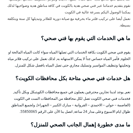
نقوم بتقديم خدماتنا عبر فني صحي هدية بالكويت في كافة مناطق هدية وضواحيها لذلك
يمكننا الوصول اليكم بسرعة عالية في الكويت
نعمل أيضا على تركيب فلتر ماء بحرفية مع صيانة دورية للفلاتر وتبديلها كل سنة وبتكلفة
بسيطة.
ما هي الخدمات التي يقوم بها فني صحي؟
يقوم فني صحي الكويت بكافة الخدمات التي تصلها المياه سواء كانت المياه المالحة او
الحلوة, فأمر المياه حساس جداً لا يمكن الاستهانه به, لذلك نعمل على تركيب فلاتر مياه
وتحليتها وتنظيف المواسير وتسليك مجاري حتى تصل المياه بافضل شكل للمنزل.
هل خدمات فني صحي متاحة بكل محافظات الكويت؟
نعم, يوجد لدينا نجارين محترفين يعملون في جميع محافظات الكويتبكل وبكل تأكيد,
فخدمات فني صحي الكويت تصل لكل محافظة من المحافظات الست في الكويت
(العاصمة – حولي – الاحمدي – الفروانية – مبارك الكبير – الجهراء), ولجميع المناطق
طوال ايام الاسبوع وعلى مدار 24 ساعة, اتصل بنا الآن على الرقم 55850065.
ما مدى خطورة إهمال الجانب الصحي للمنزل؟