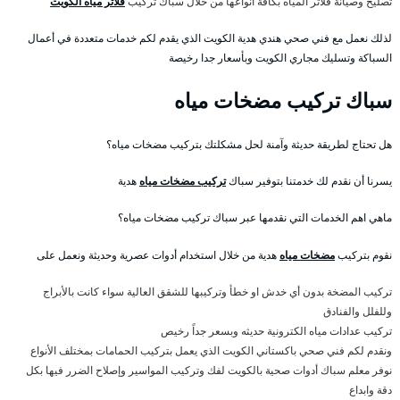
تصليح وصيانة فلاتر المياه بكافة أنواعها من خلال سباك تركيب
فلاتر مياه الكويت
لذلك نعمل مع فني صحي هندي هدية الكويت الذي يقدم لكم خدمات متعددة في أعمال
السباكة وتسليك مجاري الكويت وبأسعار جدا رخيصة
سباك تركيب مضخات مياه
هل تحتاج لطريقة حديثة وآمنة لحل مشكلتك بتركيب مضخات مياه؟
يسرنا أن نقدم لك خدمتنا بتوفير سباك
تركيب مضخات مياه
هدية
ماهي اهم الخدمات التي نقدمها عبر سباك تركيب مضخات مياه؟
نقوم بتركيب
مضخات مياه
هدية من خلال استخدام أدوات عصرية وحديثة ونعمل على
تركيب المضخة بدون أي خدش او خطأ وتركيبها للشقق العالية سواء كانت بالأبراج
وللفلل والفنادق
تركيب عدادات مياه الكترونية حديثه وبسعر جداً رخيص
ونقدم لكم فني صحي باكستاني الكويت الذي يعمل بتركيب الحمامات بمختلف الأنواع
نوفر معلم سباك أدوات صحية بالكويت لفك وتركيب المواسير وإصلاح الضرر فيها بكل
دقة وابداع