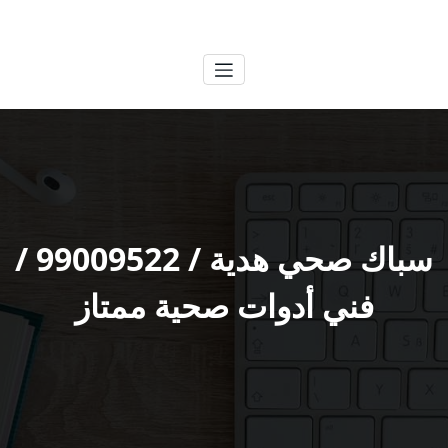
لتجاوز
الكويتية
خدمات وظائف بالكويت
لى
لمحتوى
سباك صحي هدية / 99009522 /
فني أدوات صحية ممتاز