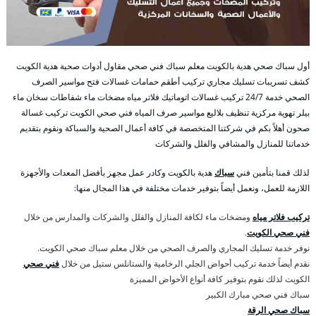
أول سباك صحي هدية بالكويت معلم سباك فني صحي مقاول أدوات صحية هدية الكويت
كشف تسريبات تسليك مجاري تركيب أطقم حمامات غسالات فتح مواسير الصرف
الصحي خدمة 24/7 تركيب غسالات اتوماتيك فلاتر مياه مضخات ماء شفاطات سخان ماء
بيلر تهوية مركزية تنظيف بلاليع مواسير صرف المياه فني صحي الكويت تركيب غسالة
صحون أهلاً بكم في شركتنا المتخصصة في كافة أعمال الصحية والسباكة ونقوم بتقديم
خدماتنا للمنازل والمشافي والفلل والشركات
لذلك قمنا بتأمين فني
سباك
هدية بالكويت وكادر عمل مجهز بأفضل المعدات والأجهزة
اللازمة للعمل، ونعمل أيضاً بتوفير خدمات مختلفة في هذا المجال منها:
تركيب فلاتر مياه
ومضخات ماء لكافة المنازل والفلل والشركات والمدارس من خلال
فني صحي الكويت
.
نوفر خدمة تسليك المجاري والصرف الصحي من خلال معلم سباك صحي الكويت.
نقدم أيضاً خدمة تركيب أحواض الجلي الرخامية والستانلس ستيل من خلال
فني صحي
الكويت لذلك نقوم بتوفير كافة أنواع الأحواض المميزة
سباك فني صحي مبارك الكبير
سباك صحي الرقة