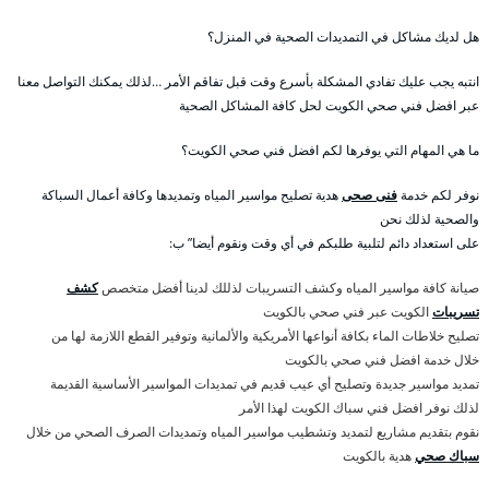
هل لديك مشاكل في التمديدات الصحية في المنزل؟
انتبه يجب عليك تفادي المشكلة بأسرع وقت قبل تفاقم الأمر …لذلك يمكنك التواصل معنا
عبر افضل فني صحي الكويت لحل كافة المشاكل الصحية
ما هي المهام التي يوفرها لكم افضل فني صحي الكويت؟
نوفر لكم خدمة
فنى صحى
هدية تصليح مواسير المياه وتمديدها وكافة أعمال السباكة
والصحية لذلك نحن
على استعداد دائم لتلبية طلبكم في أي وقت ونقوم أيضا” ب:
صيانة كافة مواسير المياه وكشف التسريبات لذللك لدينا أفضل متخصص
كشف
تسريبات
الكويت عبر فني صحي بالكويت
تصليح خلاطات الماء بكافة أنواعها الأمريكية والألمانية وتوفير القطع اللازمة لها من
خلال خدمة افضل فني صحي بالكويت
تمديد مواسير جديدة وتصليح أي عيب قديم في تمديدات المواسير الأساسية القديمة
لذلك نوفر افضل فني سباك الكويت لهذا الأمر
نقوم بتقديم مشاريع لتمديد وتشطيب مواسير المياه وتمديدات الصرف الصحي من خلال
سباك صحي
هدية بالكويت