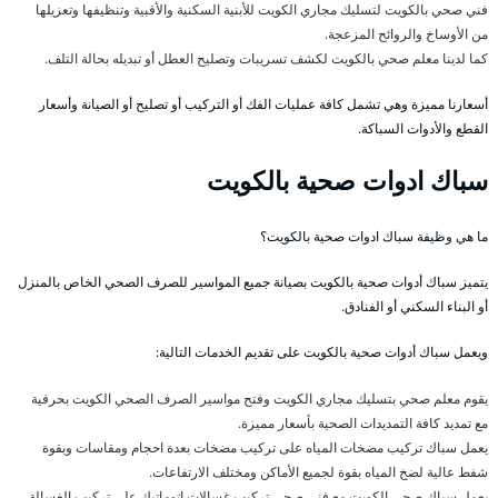
فني صحي بالكويت لتسليك مجاري الكويت للأبنية السكنية والأقبية وتنظيفها وتعزيلها
من الأوساخ والروائح المزعجة.
كما لدينا معلم صحي بالكويت لكشف تسريبات وتصليح العطل أو تبديله بحالة التلف.
أسعارنا مميزة وهي تشمل كافة عمليات الفك أو التركيب أو تصليح أو الصيانة وأسعار
القطع والأدوات السباكة.
سباك ادوات صحية بالكويت
ما هي وظيفة سباك ادوات صحية بالكويت؟
يتميز سباك أدوات صحية بالكويت بصيانة جميع المواسير للصرف الصحي الخاص بالمنزل
أو البناء السكني أو الفنادق.
ويعمل سباك أدوات صحية بالكويت على تقديم الخدمات التالية:
يقوم معلم صحي بتسليك مجاري الكويت وفتح مواسير الصرف الصحي الكويت بحرفية
مع تمديد كافة التمديدات الصحية بأسعار مميزة.
يعمل سباك تركيب مضخات المياه على تركيب مضخات بعدة احجام ومقاسات وبقوة
شفط عالية لضخ المياه بقوة لجميع الأماكن ومختلف الارتفاعات.
يعمل سباك صحي الكويت مع فني صحي تركيب غسالات اتوماتيك على تركيب الغسالة