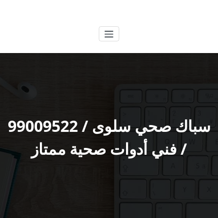
لتجاوز
الكويتية
خدمات وظائف بالكويت
لى
لمحتوى
سباك صحي سلوى / 99009522
/ فني أدوات صحية ممتاز