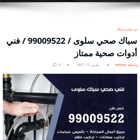
فني صحي سباك
سباك صحي سلوى / 99009522 / فني
أدوات صحية ممتاز
بواسطة ammar
مارس 11, 2021
0