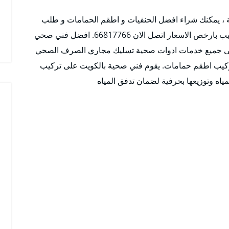
ية ، يمكنك شراء افضل الحنفيات و اطقم الحمامات و طلب
خدمات فني صحي جنوب السرة للمساعدة في التركيب بارخص الاسعار اتصل الان 66817766. افضل فني صحي
رة الافضل والارخض وخصم يصل 50% على جميع خدمات ادوات صحية تسليك مجاري الصرف الصحي
ركيب اطقم حمامات. يقوم فني صحية بالكويت على تركيب
مياه وتوزيعها بحرفية لضمان تدفق المياه