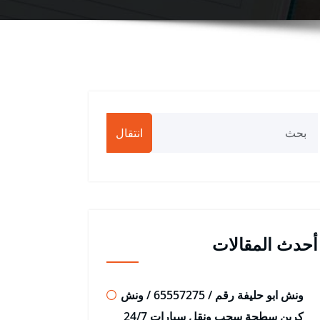
انتقال
أحدث المقالات
ونش ابو حليفة رقم / 65557275 / ونش
كرين سطحة سحب ونقل سيارات 24/7