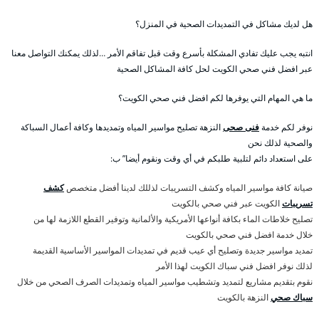
هل لديك مشاكل في التمديدات الصحية في المنزل؟
انتبه يجب عليك تفادي المشكلة بأسرع وقت قبل تفاقم الأمر …لذلك يمكنك التواصل معنا
عبر افضل فني صحي الكويت لحل كافة المشاكل الصحية
ما هي المهام التي يوفرها لكم افضل فني صحي الكويت؟
نوفر لكم خدمة
فنى صحى
النزهة تصليح مواسير المياه وتمديدها وكافة أعمال السباكة
والصحية لذلك نحن
على استعداد دائم لتلبية طلبكم في أي وقت ونقوم أيضا” ب:
صيانة كافة مواسير المياه وكشف التسريبات لذللك لدينا أفضل متخصص
كشف
تسريبات
الكويت عبر فني صحي بالكويت
تصليح خلاطات الماء بكافة أنواعها الأمريكية والألمانية وتوفير القطع اللازمة لها من
خلال خدمة افضل فني صحي بالكويت
تمديد مواسير جديدة وتصليح أي عيب قديم في تمديدات المواسير الأساسية القديمة
لذلك نوفر افضل فني سباك الكويت لهذا الأمر
نقوم بتقديم مشاريع لتمديد وتشطيب مواسير المياه وتمديدات الصرف الصحي من خلال
سباك صحي
النزهة بالكويت