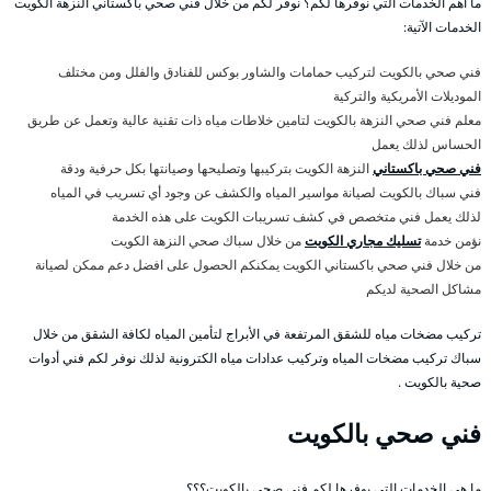
ما أهم الخدمات التي نوفرها لكم؟ نوفر لكم من خلال فني صحي باكستاني النزهة الكويت
الخدمات الآتية:
فني صحي بالكويت لتركيب حمامات والشاور بوكس للفنادق والفلل ومن مختلف
الموديلات الأمريكية والتركية
معلم فني صحي النزهة بالكويت لتامين خلاطات مياه ذات تقنية عالية وتعمل عن طريق
الحساس لذلك يعمل
فني صحي باكستاني
النزهة الكويت بتركيبها وتصليحها وصيانتها بكل حرفية ودقة
فني سباك بالكويت لصيانة مواسير المياه والكشف عن وجود أي تسريب في المياه
لذلك يعمل فني متخصص في كشف تسريبات الكويت على هذه الخدمة
نؤمن خدمة
تسليك مجاري الكويت
من خلال سباك صحي النزهة الكويت
من خلال فني صحي باكستاني الكويت يمكنكم الحصول على افضل دعم ممكن لصيانة
مشاكل الصحية لديكم
تركيب مضخات مياه للشقق المرتفعة في الأبراج لتأمين المياه لكافة الشقق من خلال
سباك تركيب مضخات المياه وتركيب عدادات مياه الكترونية لذلك نوفر لكم فني أدوات
صحية بالكويت .
فني صحي بالكويت
ما هي الخدمات التي يوفرها لكم فني صحي بالكويت؟؟؟