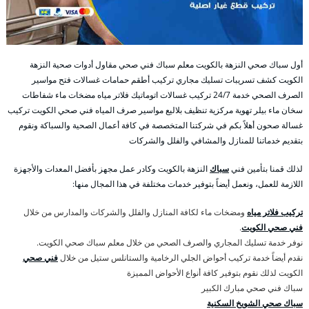
أول سباك صحي النزهة بالكويت معلم سباك فني صحي مقاول أدوات صحية النزهة
الكويت كشف تسريبات تسليك مجاري تركيب أطقم حمامات غسالات فتح مواسير
الصرف الصحي خدمة 24/7 تركيب غسالات اتوماتيك فلاتر مياه مضخات ماء شفاطات
سخان ماء بيلر تهوية مركزية تنظيف بلاليع مواسير صرف المياه فني صحي الكويت تركيب
غسالة صحون أهلاً بكم في شركتنا المتخصصة في كافة أعمال الصحية والسباكة ونقوم
بتقديم خدماتنا للمنازل والمشافي والفلل والشركات
لذلك قمنا بتأمين فني
سباك
النزهة بالكويت وكادر عمل مجهز بأفضل المعدات والأجهزة
اللازمة للعمل، ونعمل أيضاً بتوفير خدمات مختلفة في هذا المجال منها:
تركيب فلاتر مياه
ومضخات ماء لكافة المنازل والفلل والشركات والمدارس من خلال
فني صحي الكويت
.
نوفر خدمة تسليك المجاري والصرف الصحي من خلال معلم سباك صحي الكويت.
نقدم أيضاً خدمة تركيب أحواض الجلي الرخامية والستانلس ستيل من خلال
فني صحي
الكويت لذلك نقوم بتوفير كافة أنواع الأحواض المميزة
سباك فني صحي مبارك الكبير
سباك صحي الشويخ السكنية