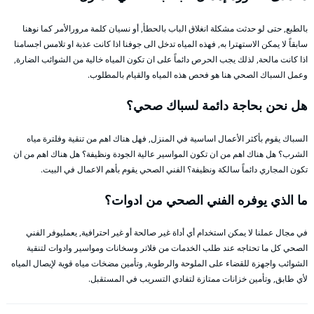
بالطبع, حتى لو حدثت مشكلة انغلاق الباب بالحطأ, أو نسيان كلمة مرورالأمر كما نوهنا
سابقاً لا يمكن الاستهترا به, فهذه المياه تدخل الى جوفنا اذا كانت عذبة او تلامس اجسامنا
اذا كانت مالحة, لذلك يجب الحرص دائماً على ان تكون المياه خالية من الشوائب الضارة,
وعمل السباك الصحي هنا هو فحص هذه المياه والقيام بالمطلوب.
هل نحن بحاجة دائمة لسباك صحي؟
السباك يقوم بأكثر الأعمال اساسية في المنزل, فهل هناك اهم من تنقية وفلترة مياه
الشرب؟ هل هناك اهم من ان تكون المواسير عالية الجودة ونظيفة؟ هل هناك اهم من ان
تكون المجاري دائماً سالكة ونظيفة؟ الفني الصحي يقوم بأهم الاعمال في البيت.
ما الذي يوفره الفني الصحي من ادوات؟
في مجال عملنا لا يمكن استخدام أي أداة غير صالحة أو غير احترافية, يعمليوفر الفني
الصحي كل ما تحتاجه عند طلب الخدمات من فلاتر وسخانات ومواسير وادوات لتنقية
الشوائب واجهزة للقضاء على الملوحة والرطوبة, وتأمين مضخات مياه قوية لإيصال المياه
لأي طابق, وتأمين خزانات ممتازة لتفادي التسريب في المستقبل.