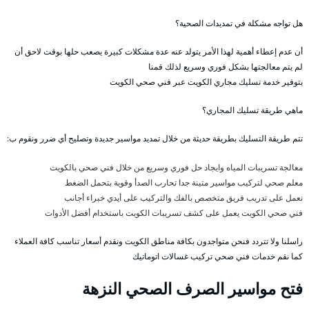
هل تواجه مشكلة في تمديدات الصحية؟
أن عدم إعطاء أهمية لهذا الأمر يتولد عنه عدة مشكلات كبيرة يصعب حلها بوقت لاحق أن
لم يتم معالجتها بشكل فوري وسريع لذلك قمنا
بتوفير خدمة تسليك مجاري الكويت عبر فني صحي الكويت
ماهي طريقة تسليك المجاري؟
تتم طريقة التسليك بطريقة حديثة من خلال تمديد مواسير جديدة وتصليح أي ضرر ونقوم ب:
معالجة تسريبات المياه وايجاد حل فوري وسريع من خلال فني صحي بالكويت
معلم صحي لتركيب مواسير متينة جدا تحارب الصدأ وقوية بتحمل الضغط
نعمل على تدريب فريق متخصص بالفك والتركيب على أيدي خبراء أجانب
فني صحي الكويت يعمل على كشف تسريبات الكويت باستخدام أفضل الأدوات
راسلنا ولا تتردد فنحن متواجدون بكافة مناطق الكويت ونقدم أسعار تناسب كافة العملاء
كما نقم خدمات فني صحي تركيب غسالات اتوماتيك
فتح مواسير الصرف الصحي النزهة