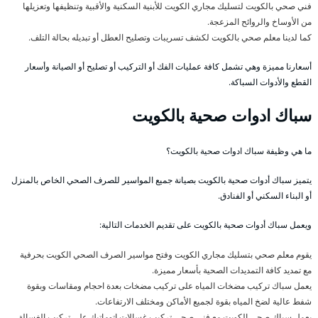
فني صحي بالكويت لتسليك مجاري الكويت للأبنية السكنية والأقبية وتنظيفها وتعزيلها
من الأوساخ والروائح المزعجة.
كما لدينا معلم صحي بالكويت لكشف تسريبات وتصليح العطل أو تبديله بحالة التلف.
أسعارنا مميزة وهي تشمل كافة عمليات الفك أو التركيب أو تصليح أو الصيانة وأسعار
القطع والأدوات السباكة.
سباك ادوات صحية بالكويت
ما هي وظيفة سباك ادوات صحية بالكويت؟
يتميز سباك أدوات صحية بالكويت بصيانة جميع المواسير للصرف الصحي الخاص بالمنزل
أو البناء السكني أو الفنادق.
ويعمل سباك أدوات صحية بالكويت على تقديم الخدمات التالية:
يقوم معلم صحي بتسليك مجاري الكويت وفتح مواسير الصرف الصحي الكويت بحرفية
مع تمديد كافة التمديدات الصحية بأسعار مميزة.
يعمل سباك تركيب مضخات المياه على تركيب مضخات بعدة احجام ومقاسات وبقوة
شفط عالية لضخ المياه بقوة لجميع الأماكن ومختلف الارتفاعات.
يعمل سباك صحي الكويت مع فني صحي تركيب غسالات اتوماتيك على تركيب الغسالة