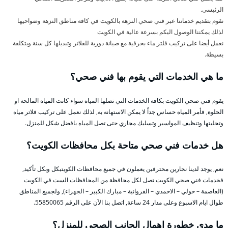
الرئيسي.
نقوم بتقديم خدماتنا عبر فني صحي النزهة بالكويت في كافة مناطق النزهة وضواحيها
لذلك يمكننا الوصول اليكم بسرعة عالية في الكويت
نعمل أيضا على تركيب فلتر ماء بحرفية مع صيانة دورية للفلاتر وتبديلها كل سنة وبتكلفة
بسيطة.
ما هي الخدمات التي يقوم بها فني صحي؟
يقوم فني صحي الكويت بكافة الخدمات التي تصلها المياه سواء كانت المياه المالحة او
الحلوة, فأمر المياه حساس جداً لا يمكن الاستهانه به, لذلك نعمل على تركيب فلاتر مياه
وتحليتها وتنظيف المواسير وتسليك مجاري حتى تصل المياه بافضل شكل للمنزل.
هل خدمات فني صحي متاحة بكل محافظات الكويت؟
نعم, يوجد لدينا نجارين محترفين يعملون في جميع محافظات الكويتبكل وبكل تأكيد,
فخدمات فني صحي الكويت تصل لكل محافظة من المحافظات الست في الكويت
(العاصمة – حولي – الاحمدي – الفروانية – مبارك الكبير – الجهراء), ولجميع المناطق
طوال ايام الاسبوع وعلى مدار 24 ساعة, اتصل بنا الآن على الرقم 55850065.
ما مدى خطورة إهمال الجانب الصحي للمنزل؟