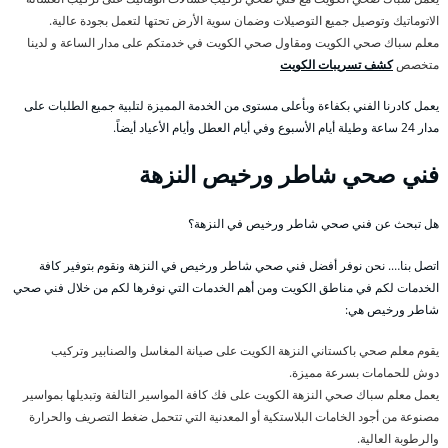
الاتوماتيك وتوصيل جميع التوصيلات وضمان سوية الأرض تحتها لتعمل بجودة عالية.
معلم سباك صحي الكويت ومقاول صحي الكويت في خدمتكم على مدار الساعة و لدينا
متخصص
كشف تسريبات الكويت
يعمل كادرنا الفني بكفاءة وبأعلى مستوى من الخدمة المميزة لتلبية جميع الطلبات على
مدار 24 ساعة وطيلة أيام الأسبوع وفي أيام العطل وأيام الأعياد أيضاً.
فني صحي شاطر ورخيص النزهة
هل تبحث عن فني صحي شاطر ورخيص في النزهة؟
اتصل بنا…. نحن نوفر أفضل فني صحي شاطر ورخيص في النزهة ونقوم بتوفير كافة
الخدمات لكم في مناطق الكويت ومن أهم الخدمات التي نوفرها لكم من خلال فني صحي
شاطر ورخيص هي:
يقوم معلم صحي باكستاني النزهة الكويت على صيانة المغاسل والصنابير وتركيب
دوش للحمامات بسرعة مميزة.
يعمل معلم سباك صحي النزهة الكويت على فك كافة المواسير التالفة وتبديلها بمواسير
مصنوعة من أجود الخامات البلاستكية أو المعدنية التي تتحمل ضغط التصريف والحرارة
والرطوبة العالية.