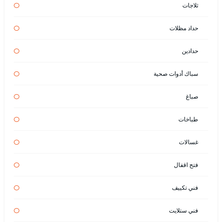
ثلاجات
حداد مظلات
حدادين
سباك أدوات صحية
صباغ
طباخات
غسالات
فتح اقفال
فني تكييف
فني ستلايت