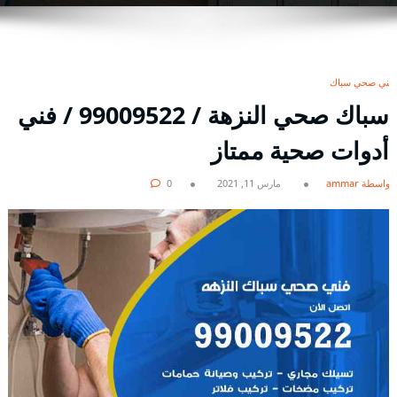
فني صحي سباك
سباك صحي النزهة / 99009522 / فني
أدوات صحية ممتاز
بواسطة ammar
مارس 11, 2021
0