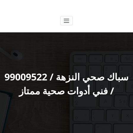
لتجاوز
الكويتية
خدمات وظائف بالكويت
لى
لمحتوى
سباك صحي النزهة / 99009522
/ فني أدوات صحية ممتاز