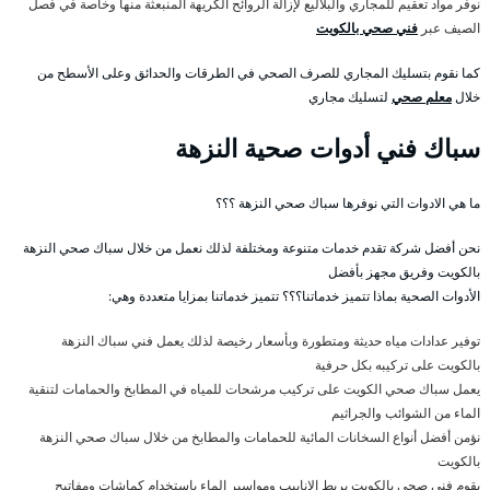
نوفر مواد تعقيم للمجاري والبلاليع لإزالة الروائح الكريهة المنبعثة منها وخاصة في فصل
الصيف عبر
فني صحي بالكويت
كما نقوم بتسليك المجاري للصرف الصحي في الطرقات والحدائق وعلى الأسطح من
خلال
معلم صحي
لتسليك مجاري
سباك فني أدوات صحية النزهة
ما هي الادوات التي نوفرها سباك صحي النزهة ؟؟؟
نحن أفضل شركة تقدم خدمات متنوعة ومختلفة لذلك نعمل من خلال سباك صحي النزهة
بالكويت وفريق مجهز بأفضل
الأدوات الصحية بماذا تتميز خدماتنا؟؟؟ تتميز خدماتنا بمزايا متعددة وهي:
توفير عدادات مياه حديثة ومتطورة وبأسعار رخيصة لذلك يعمل فني سباك النزهة
بالكويت على تركيبه بكل حرفية
يعمل سباك صحي الكويت على تركيب مرشحات للمياه في المطابخ والحمامات لتنقية
الماء من الشوائب والجراثيم
نؤمن أفضل أنواع السخانات المائية للحمامات والمطابخ من خلال سباك صحي النزهة
بالكويت
يقوم فني صحي بالكويت بربط الانابيب ومواسير الماء باستخدام كماشات ومفاتيح