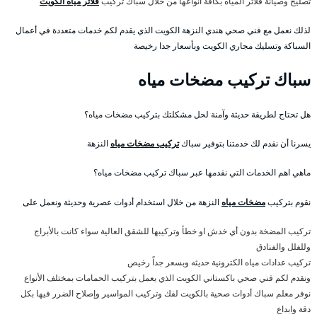
تصليح وصيانة فلاتر المياه بكافة أنواعها من خلال سباك تركيب
فلاتر مياه الكويت
لذلك نعمل مع فني صحي هندي النزهة الكويت الذي يقدم لكم خدمات متعددة في أعمال
السباكة وتسليك مجاري الكويت وبأسعار جدا رخيصة
سباك تركيب مضخات مياه
هل تحتاج لطريقة حديثة وآمنة لحل مشكلتك بتركيب مضخات مياه؟
يسرنا أن نقدم لك خدمتنا بتوفير سباك
تركيب مضخات مياه
النزهة
ماهي اهم الخدمات التي نقدمها عبر سباك تركيب مضخات مياه؟
نقوم بتركيب
مضخات مياه
النزهة من خلال استخدام أدوات عصرية وحديثة ونعمل على
تركيب المضخة بدون أي خدش او خطأ وتركيبها للشقق العالية سواء كانت بالأبراج
وللفلل والفنادق
تركيب عدادات مياه الكترونية حديثه وبسعر جداً رخيص
ونقدم لكم فني صحي باكستاني الكويت الذي يعمل بتركيب الحمامات بمختلف الأنواع
نوفر معلم سباك أدوات صحية بالكويت لفك وتركيب المواسير وإصلاح الضرر فيها بكل
دقة وابداع