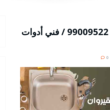
سباك صحي القيروان / 99009522 / فني أدوات
0