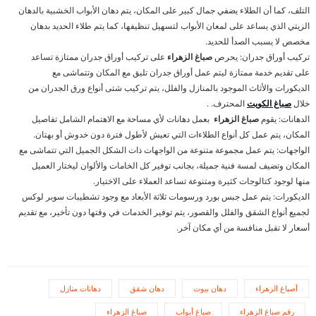
التلف، كما أن الطلاء يضفي جمال كبير على المكان، يتم دهان الأبواب الخشبية بالدهان
الزيتي الذي يساعد على لمعان الأبواب لتسهيل تنظيفها، كما يتم طلاء الحديد بدهان
مخصص لا يسبب الصدأ للحديد.
تركيب أوراق جدران: يحرص
صباغ الزهراء
على تركيب أوراق جدران ممتازة تساعد
على تقديم خدمة ممتازة ليتم عمل أوراق جدران تليق مع المكان وتتماشى مع
الديكورات والأثاث الموجود بالمنازل والفلل، يتم تركيب شتى أنواع ورق الجدران من
خلال
صباغ الكويت
المحترف. .
الدهانات: يقوم
صباغ الزهراء
بعمل دهانات لأي مساحة مع الاهتمام الشامل تفاصيل
المكان، يتم عمل كل أنواع الطلاءات التي تعيش لأطول فترة دون خدوش أو بهتان.
الواجهات: يتم عمل مجموعة متنوعة من الواجهات ذات الشكل الجميل التي تتماشى مع
المكان وتضيف لمسة فنية جميلة، بجانب توفير كل الخامات والألوان ليختار العميل
منها لوجود كتالوجات كثيرة ومتنوعة تساعد العملاء على الاختيار.
الديكورات: يتم عمل جبس بورد ورسومات ثلاثة الأبعاد مع وجود تشطيبات سوبر لوكس
لجميع أنواع الشقق والفلل والقصور، يتم توفير الخدمات في وقتها دون تأخير، مع تقديم
أسعار لا تقبل منافسة من أي مكان آخر.
أصباغ الزهراء
دهان بيوت
دهان شقق
دهانات منازل
رقم صباغ الزهراء
صباغ أبواب
صباغ الزهراء