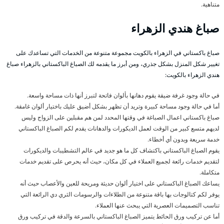
متناهية.
صباغ هندي الزهراء
صباغ باكستاني في الزهراء بالكويت مجموعة متنوعة من الخدمات التي تساعدك على
تغيير شكل المنزل بشكل جذري، ومن أبرز ما يقدمه لك الصباغ الباكستاني بالزهراء صباغ
هندي الزهراء بالكويت:
في حالة وجود غرفة ضيقة يقوم دهانها بألوان فاتحة لتبرز أنها ذات مساحة واسعة.
أما في حالة وجود مساحة كبيرة وتريد أن تظهر بشكل أضيق عليك باختيار ألوان غامقة.
صباغ باكستاني اعمال الصباغة في وقتها المحدد لمن هم مقبلين على الزواج وليس
لديهم متسع كبير من الوقت لعمل الديكورات والدهانات يقدم لكم الصباغ الباكستاني
خدمة سريعة وبدون أي أخطاء.
يقوم الصباغ الباكستاني باكتشاف كل ما هو جديد في عالم التشطيبات والديكورات
لتقديم خدمات رائعة لجميع العملاء في كل مكان، حيث أنه يحرص على تقديم خدمات
متكاملة.
يساعك الصباغ الباكستاني على اختيار ألوان حديثة ومريحة للعين والأعصاب حيث أنه
يوفر لكم كتالوجات بها باقة متنوعة من الطلاءات والرسومات الثري دي الرائعة التي
تناسب التصميمات العصرية التي يبحث عنها العملاء.
أما عن تركيب ورق الحائط يتميز الصباغ الباكستاني بالسرعة والدقة في تركيب ورق