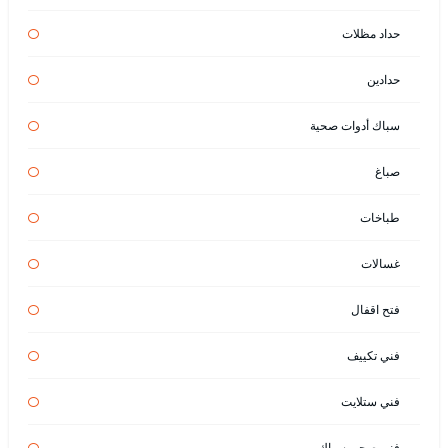
حداد مظلات
حدادين
سباك أدوات صحية
صباغ
طباخات
غسالات
فتح اقفال
فني تكييف
فني ستلايت
فني صحي سباك