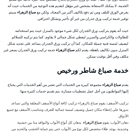
الخدمة، لا يمكنك الاستعانة بشخص غير مؤهل لتقديم هذه النوعية من الخدمات حيث أنه
يعرض الورق للتلف ومن ثم دفع تكاليف أكبر من المعتاد، ولكن مع
صباغ الزهراء
سيتم
توفير خدمة تركيب ورق جدران من غير أي تأخير وبشكل احترافي.
حيث أنه يقوم بتركيب ورق الجدران لكل شيء موجود بالمنزل حيث يتم استخدامه
للطاولات والكراسي والسرير ليعطي شكل جمالي لا يقاوم، كما يتم تركيبه للسلالم
ليضيف لمسة فنية جميلة للمكان، كما أن تركيب ورق الجدران يساعد على تجديد شكل
المنزل بدون تكاليف باهظة، يقدم لكم
صباغ الزهراء
خدمه تركيب ورق الجدران بسعر غير
مكلف وفي أقل توقيت ممكن.
خدمة صباغ شاطر ورخيص
يقدم
صباغ الزهراء
مجموعة كبيرة من الخدمات التي تعتبر من أهم الخدمات التي يحتاج
إليها المواطنون من أجل عمل تشطيبات ممتازة، يتم تقديم خدمات كثيرة منها:
تركيب الأسقف: يقوم صباغ بالزهراء تركيب كافة أنواع الأسقف المعلقة والتي تساعد
بدورها على إعطاء مكان جميل وتضيف لمسة جمالية للغرف وتتناسب الأسقف مع جميع
الأذواق.
دهان الأبواب: يقوم
صباغ الزهراء
بدهان كل أنواع الأبواب والنوافذ متا بين خشبية
وحديدية، يوجد طلاء مخصص لكل نوع من الأبواب حتى يتم حماية الخشب والحديد من