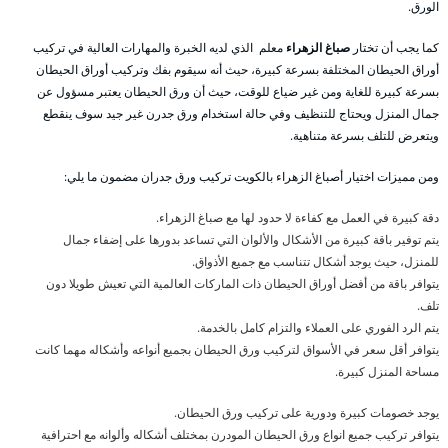
الورق.
كما يجب أن تختار
صباغ الزهراء
معلم الذي لديه الخبرة والمهارات العالية في تركيب
أوراق الحيطان المختلفة بسرعة كبيرة، حيث أنه سيقوم بفك وتركيب أوراق الحيطان
بسرعة كبيرة للغاية ومن غير ضياع للوقت، حيث أن ورق الحيطان يعتبر مسؤول عن
جمال المنزل ويحتاج للتنظيف وفي حالة استخدام ورق جدرن غير جيد سوف ينقطع
ويتعرض للتلف بسرعة متناهية.
ومن مميزات اختيار أصباغ الزهراء بالكويت تركيب ورق جدران مضمون ما يلي:
دقة كبيرة في العمل مع كفاءة لا حدود لها مع صباغ الزهراء.
يتم توفير باقة كبيرة من الأشكال والألوان التي تساعد بدورها على إضفاء جمال
للمنزل، حيث يوجد أشكال تتناسب مع جميع الأذواق.
يتوافر باقة من أفضل أوراق الحيطان ذات الماركات العالمية التي تعيش طويلا دون
تلف.
يتم الرد الفوري على العملاء والتزام كامل بالخدمة.
يتوافر أقل سعر في الأسواق لتركيب ورق الحيطان بجميع أنواعه وأشكاله مهما كانت
مساحة المنزل كبيرة.
يوجد خصومات كبيرة ودورية على تركيب ورق الحيطان.
يتوافر تركيب جميع انواع ورق الحيطان المودرن بمختلف أشكاله وألوانه مع احترافية