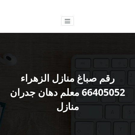
لتجاوز
الكويتية
خدمات وظائف بالكويت
لى
لمحتوى
رقم صباغ منازل الزهراء
66405052 معلم دهان جدران
منازل