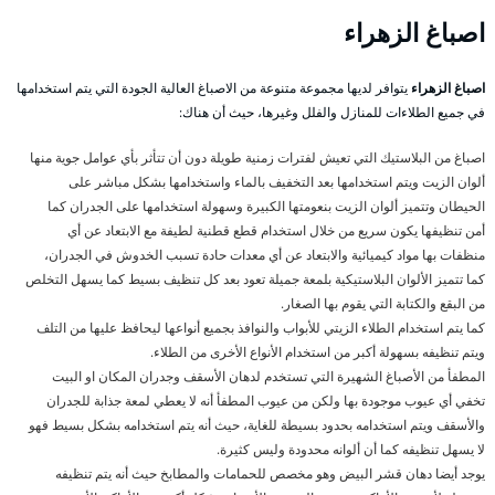
اصباغ
الزهراء
اصباغ الزهراء
يتوافر لديها مجموعة متنوعة من الاصباغ العالية الجودة التي يتم استخدامها
في جميع الطلاءات للمنازل والفلل وغيرها، حيث أن هناك:
اصباغ من البلاستيك التي تعيش لفترات زمنية طويلة دون أن تتأثر بأي عوامل جوية منها
ألوان الزيت ويتم استخدامها بعد التخفيف بالماء واستخدامها بشكل مباشر على
الحيطان وتتميز ألوان الزيت بنعومتها الكبيرة وسهولة استخدامها على الجدران كما
أمن تنظيفها يكون سريع من خلال استخدام قطع قطنية لطيفة مع الابتعاد عن أي
منظفات بها مواد كيميائية والابتعاد عن أي معدات حادة تسبب الخدوش في الجدران،
كما تتميز الألوان البلاستيكية بلمعة جميلة تعود بعد كل تنظيف بسيط كما يسهل التخلص
من البقع والكتابة التي يقوم بها الصغار.
كما يتم استخدام الطلاء الزيتي للأبواب والنوافذ بجميع أنواعها ليحافظ عليها من التلف
ويتم تنظيفه بسهولة أكبر من استخدام الأنواع الأخرى من الطلاء.
المطفأ من الأصباغ الشهيرة التي تستخدم لدهان الأسقف وجدران المكان او البيت
تخفي أي عيوب موجودة بها ولكن من عيوب المطفأ أنه لا يعطي لمعة جذابة للجدران
والأسقف ويتم استخدامه بحدود بسيطة للغاية، حيث أنه يتم استخدامه بشكل بسيط فهو
لا يسهل تنظيفه كما أن ألوانه محدودة وليس كثيرة.
يوجد أيضا دهان قشر البيض وهو مخصص للحمامات والمطابخ حيث أنه يتم تنظيفه