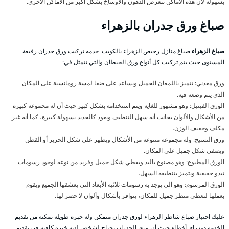
بسهولة لأن هذه الأماكن تتعرض الدهون والأوساخ بشكل أكبر من الأماكن الأخرى.
صباغ ورق جدران بالزهراء
صباغ الزهراء
صباغ منازل رخيص الزهراء بالكويت خدمه تركيب ورق جدران رفيعة
المستوى حيث يتم تركيب كل أنواع ورق الحيطان والتي تتمثل في:
ورق معدني: تتميز باللمعان الجميل ويساعد على ضفا لمسة رومانسية على المكان
الذي يتم وضعه فيه.
الورق الفينيل: وهو مشهور للغاية ويتم استخدامه بشكل كبير حيث أن له مجموعة كبيرة
من الأشكال والألوان بجانب أنه سهل التنظيف ويعود كالجديد بسهولة كبيرة، كما أنه غير
مكلف وخفيف الوزن.
ورق النسيج: وله مجموعة متنوعة من الأشكال ويظهر على شكل الحرير أو القطن
ويضفي شكل جميل على المكان.
الورق المطبوع: وهو مصنوع باليد ويعطي شكل جميل وفريد من نوعه لوجود رسومات
تبدو حقيقية ويتميز بتنظيفه السهل.
الورق المرسوم: وهو الي يوجد به رسومات ثلاثية الأبعاد التي يعشقها الجميع ويقوم
بعملها لتعطي منظر جميل للمكان، يتوافر بأشكال وألوان لا حصر لها.
عليك اختيار صباغ شاطر الزهراء لورق جدران متمكن وله خبرة طويلة تمكنه من تقديم
الخدمة دون اي أخطاء حيث أن ورق الجدران يحتاج لشخص لديه خبرة كافية في تقديم