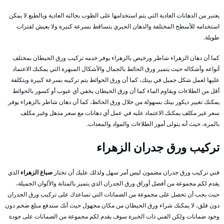
يعتبر من الدهانات العادية التي يتم استخدامها على الطوب بحالته العادية وبالطبع لا يمكن
استخدامه للأسطح المختلفة والدهان الجيري يتساقط بسرعة كبيرة ولا يعيش لفترات
طويلة.
كما أن دهان الزهراء شاطر ورخيص بالزهراء يوفر خدمه تركيب ورق الحيطان بمختلف
أنواعه وأشكاله حيث يتميز ورق الحائط بالجمال والأشكال المبهرة التي يمكنك الاعتماد
عليها لعمل شكل جميل في بيتك، كما أن ورق الحوائط يتم تركيبه بسرعة كبيرة وبتكلفة
أقل من الطلاءات ويقاوم الماء كما أن ورق الحيطان يخفي أي عيوب أو كسور بالحوائط
يمكنك تغيير ديكور بيتك بسهولة من خلال ورق الحائط، كما أن دهان شاطر بالزهراء يوفر
سعر غير مكلف يمكنك الاعتماد عليه في عمل أي دهانات مع سعر مذهل وغير مكلف
بالمرة، حيث أنه يتولى أمور الطلاءات والمواد والمعدات.
تركيب ورق جدران
الزهراء
فني تركيب ورق جدران مضمون ليس أمر سهل ولذلك عليك أن تختار
صباغ الزهراء
الذي
يقدم لكم مجموعة من أفضل أوراق ورق الجدران الذي يتميز بالمتانة والألوان الجميلة،
حيث يجب أن تحصل على مجموعة من الضمانات التي تساعدك على تركيب ورق الجدران
دون قلق، لا يمكنك شراء ورق الحيطان من مكان مجهول حيث أنك ستدفع مبلغ ضخم دون
وجود ضمانات ولكن الفني ذات الخبرة سوف يقدم لكم مجموعة من الضمانات على جودة