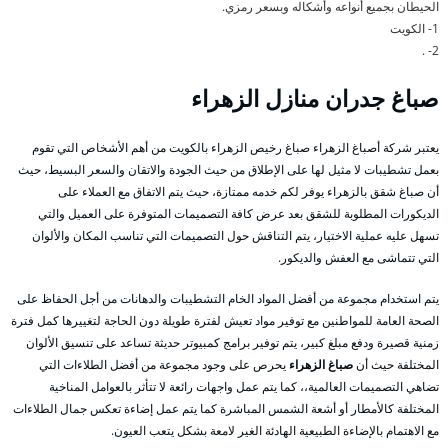
الحيطان بجميع أنواعه وأشكاله وبسعر رمزي.
1- الكويت
2- .
صباغ جدران منازل الزهراء
يعتبر شركة أصباغ الزهراء صباغ رخيص الزهراء بالكويت من أهم الأشخاص التي تقوم
بعمل تشطيبات لا مثيل لها على الإطلاق من حيث الجودة والاتقان والسعر البسيط، حيث
أن صباغ شقق بالزهراء يوفر لكم خدمه ممتازة، حيث يتم الاتفاق مع العملاء على
الديكورات المطلوبة للشقق بعد عرض كافة التصميمات المتوفرة على العميل والتي
تسهل عليه عملية الاختيار، يتم التناقش حول التصميمات التي تناسب المكان والألوان
التي تتماشى مع العفش والديكور.
يتم استخدام مجموعة من أفضل المواد الخام التشطيبات والدهانات من أجل الحفاظ على
الصحة العامة للمواطنين مع توفير مواد تعيش لفترة طويلة دون الحاجة لتغييرها كمل فترة
زمنية قصيرة ودفع مبلغ كبير، يتم توفير برامج كمبيوتر حديثة تساعد على تنسيق الألوان
المختلفة حيث أن
صباغ الزهراء
يحرص على وجود مجموعة من أفضل الطلاءات التي
تضاهي التصميمات العالمية،، كما يتم عمل واجهات رائعة لا تتأثر بالعوامل المناخية
المختلفة كالأمطار أو أشعة الشمس المباشرة كما يتم عمل إضاءة تعكس جمال الطلاءات
مع الاهتمام بالإضاءة الطبيعية الهادئة الغير لامعة بشكل يتعب العيون.