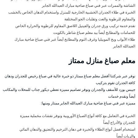
الشاشة والممرات عبر فني صباغ ضاحية مبارك العبدالله الجابر
الخبرة في طلاء الجدران الخشبية الخارجية للمنزل واستخدام الدهان الخاص بالخشب
والمقاوم للرطوبة والعث وتقلبات الجو المختلفة
نقدم خدمة تركيب ورق جدران والفينيل اللاصق المقاوم للرطوبة والحرارة الخاص
للحمامات والمطابخ أيضاً بيد معلم صباغ شاطر بالكويت
طلاء الأبواب وبخ الموبيليا وغرف النوم والمطابخ أيضاً عبر فني صباغ ضاحية مبارك
العبدالله الجابر
معلم صباغ منازل ممتاز
نوفر عبر شركتنا أفضل معلم صباغ ممتاز ذو خبرة عالية في صباغ رخيص للجدران ودهان
كافة الجدران نقوم بتركيب
جيبس بورد للأسقف والجدران ونوفر تصاميم مميزة تعطي ديكور جذاب للمحلات والمكاتب
أيضاً ونقدم خدمات
مميزة عبر فني صباغ ضاحية مبارك العبدالله الجابر ممتاز ومنها:
الخبرة في التعامل مع كافة أنواع الصباغ الأوروبية ونوفر نقشات مخملية مميزة
للجدران والأدراج أيضاً
استخدام أفضل أنواع الطلاء والخبرة في دهان الترخيم والتعتيق والدهان المائي
والزيات أيضاً