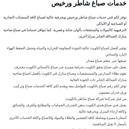
خدمات صباغ شاطر ورخيص
نوفر لكم فني خدمات صباغ شاطر ورخيص وبحرفية عالية لصباغ كافة المنشئات التجارية
أو الصناعية أو الأماكن
الترفيهية كالمولات والمنتجعات بألوان جذابة وعصرية. كما تتوافر خدماتنا في صباغ ضاحية
مبارك العبدالله الجابر بمزايا أخرى:
توفير أفضل اصباغ الكويت عالية الجودة المقاومة للحرارة والمياه وتحمل الضغط الهواء
البارد والساخن
صبغها عبر معلم صباغ ممتاز.
نعمل على صباغ شقق الكويت بحرفية مميزة عبر صباغ باكستاني الكويت محترف.
نقوم بطلاء المدارس والمستشفيات وصباغ منازل في الكويت بأفضل اصباغ ضاحية
مبارك العبدالله الجابر ذات الجودة العالية
نوفر لكم رقم صباغ بالكويت للتواصل معه ويقدم لكم كافة الخدمات صباغ وتركيب
ورق جدران مضمون
من قبل شركتنا شركة صباغ شاطر بالكويت.
يعمل فني صباغ هندي الكويت بدهن الجدران الحمامات والمطابخ والغرف والحدائق
وكافة أرجاء المنزل وبحرفية عالية.
أسعارنا مميزة وشاملة كافة التقشير والطلاء والمواد والاصباغ وكافة الخدمات الأخرى
بأسعار لا تقبل المنافسة.