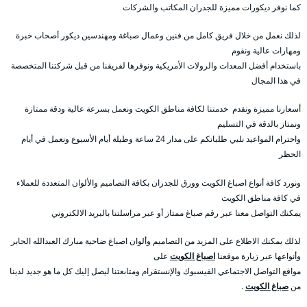
كما نوفر ديكورات مميزة للجدران المكاتب والشركات
لذلك نعمل من خلال فريق كامل من فنين وعمال صباغة ومهندسين ديكور أصحاب خبرة
ومهارات عالية ونقوم
باستخدام أفضل المعدات والرولات الأمريكية ونوفرها لفريقنا من قبل شركتنا المتخصصة
في هذا المجال
أسعارنا مميزة ونقدم خدمتنا لكافة مناطق الكويت ونعمل بسرعة عالية ودقة ممتازة
ونمتاز بالدقة في التسليم
واحترام المواعيد نلبي طلباتكم على مدار 24 ساعة وطيلة أيام الأسبوع ونعمل في أيام
الحظر
ونورد كافة أنواع اصباغ الكويت وورق للجدران بكافة التصاميم والألوان المتعددة للعملاء
في كافة مناطق الكويت
يمكنك التواصل معنا عبر رقم صباغ ممتاز أو عبر مراسلتنا بالبريد الالكتروني
لذلك يمكنك الاطلاع على المزيد من التصاميم وألوان اصباغ ضاحية مبارك العبدالله الجابر
وأنواعها عبر زيارة موقعنا
اصباغ الكويت
على
مواقع التواصل الاجتماعي الفيسبوك والإنستقرام ومتابعتنا ليصل إليك كل ما هو جديد لدينا
من
صباغ الكويت
.