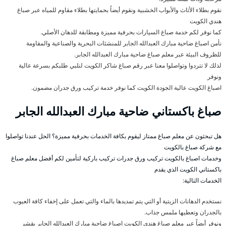
نقوم بطلاء الأثاث والأبواب الخشبية ونقوم أيضاً بحمايتها بطلاء مقاوم للمياه عبر صباغ
هندي الكويت
كما نوفر لكم خدمة صباغ السيارات بحرفية مميزة ومطابقة للدهان الأصلي.
نأمن اصباغ ضاحية مبارك العبدالله الجابر للمنشئات البحرية والصناعية والمقاومة
للظروف البيئة عبر معلم صباغ ضاحية مبارك العبدالله الجابر.
لذلك لا تتردوا وتواصلوا معنا عبر رقم صباغ شاكر الكويت لنلبي طلبكم بسرعة عالية
ونوفر
اصباغ الكويت عالية الجودة الكويت كما نوفر خدمة تركيب ورق جدران مضمون.
صباغ باكستاني ضاحية مبارك العبدالله الجابر
هل تبحثون عن معلم صباغ ممتاز ليقوم بكافة الخدمات بحرفية مميزة؟ الحل عندنا تواصلوا
مع شركة صباغ بالكويت
وخدمات اصباغ بالكويت تركيب ورق جدرات تركيب باركية لتأمين لكم أفضل معلم صباغ
باكستاني الكويت الذي يقدم
الخدمات التالية:
نستخدم الدهانات الزيتية أو التي يتم تمديدها بالماء والتي تعمل على إخفاء كافة العيوب
بالجدران وتعطيها ملمس جذاب.
ونوفر أيضاً عبر معلم صباغ هندي الكويت اصباغ ضاحية مبارك العبدالله الجابر بقشر