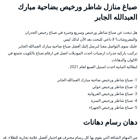
صباغ منازل شاطر ورخيص بضاحية مبارك
العبدالله الجابر
هل تبحث عن صباغ شاطر ورخيص وسريع وخبرة في صباغ رخيص الجدران
والمفروشات؟ لا داعي للبحث بعد الآن لذلك ليس
عليك سوى التواصل معنا لنرسل إليك أفضل صباغ ضاحية مبارك العبدالله الجابر
تركيب باركيه جدرات ارضيات احدث الموديلات اتصل في ارقام صباغ بالكويت ةتمتع في
الالوان والدهانات
ايطالية المانية احدث استيل الصبغ لعام 2021 .
1- صباغ شاطر ورخيص ضاحية مبارك العبدالله الجابر
2- صباغ شاطر ورخيص حولي
3- صباغ شاطر ورخيص الفروانية
4- صباغ شاطر ورخيص السرة
5- صباغ شاطر ورخيص الجهراء
دهان رسام دهانات
من المهام الشاقة التي يقوم بها كل رسام محترف هو اختيار أفضل علامة تجارية للطلاء. قد