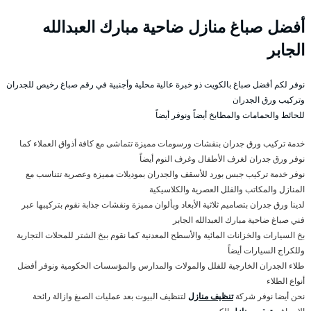
أفضل صباغ منازل ضاحية مبارك العبدالله
الجابر
نوفر لكم أفضل صباغ بالكويت ذو خبرة عالية محلية وأجنبية في رقم صباغ رخيص للجدران
وتركيب ورق الجدران
للحائط والحمامات والمطابخ أيضاً ونوفر أيضاً
خدمة تركيب ورق جدران بنقشات ورسومات مميزة تتماشى مع كافة أذواق العملاء كما
نوفر ورق جدران لغرف الأطفال وغرف النوم أيضاً
نوفر خدمة تركيب جبس بورد للأسقف والجدران بموديلات مميزة وعصرية تتناسب مع
المنازل والمكاتب والفلل العصرية والكلاسيكية
لدينا ورق جدران بتصاميم ثلاثية الأبعاد وبألوان مميزة ونقشات جذابة نقوم بتركيبها عبر
فني صباغ ضاحية مبارك العبدالله الجابر
بخ السيارات والخزانات المائية والأسطح المعدنية كما نقوم ببخ الشتر للمحلات التجارية
وللكراج السيارات أيضاً
طلاء الجدران الخارجية للفلل والمولات والمدارس والمؤسسات الحكومية ونوفر أفضل
أنواع الطلاء
نحن أيضا نوفر شركة
تنظيف منازل
لتنظيف البيوت بعد عمليات الصبغ وازالة رائحة