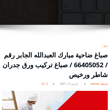
صباغ
صباغ ضاحية مبارك العبدالله الجابر رقم
/ 66405052 / صباغ تركيب ورق جدران
شاطر ورخيص
بواسطة ammar
مارس 12, 2021
0