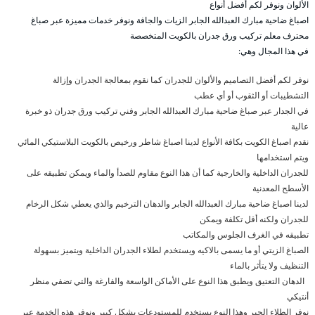
الألوان ونوفر لكم أفضل أنواع
اصباغ ضاحية مبارك العبدالله الجابر الزيات والجافة ونوفر خدمات مميزة عبر صباغ
محترف معلم تركيب ورق جدران بالكويت المتخصصة
في هذا المجال وهي:
نوفر لكم أفضل التصاميم والألوان للجدران كما نقوم بمعالجة الجدران وإزالة
التشطيبات أو الثقوب أو أي عطب
في الجدار عبر صباغ ضاحية مبارك العبدالله الجابر وفني تركيب ورق جدران ذو خبرة
عالية
نقدم اصباغ الكويت بكافة الأنواع لدينا اصباغ شاطر ورخيص بالكويت البلاستيكي المائي
ويتم استخدامها
للجدران الداخلية والخارجية كما أن هذا النوع مقاوم للصدأ والماء ويمكن تطبيقه على
الأسطح المعدنية
لدينا اصباغ ضاحية مبارك العبدالله الجابر والدهان الترخيم والذي يعطي شكل الرخام
للجدران ولكنه أقل تكلفة ويمكن
تطبيقه في الغرف الجلوس والمكاتب
الصباغ الزيتي أو ما يسمى بالاكيه ويستخدم لطلاء الجدران الداخلية ويتميز بسهولة
التنظيف ولا يتأثر بالماء
الدهان التعتيق ويطبق هذا النوع على الأماكن الواسعة والفارغة والتي تضفي منظر
أنتيكي
نوفر الطلاء الجير وهذا النوع يستخدم للمستودعات بشكل كبير ونوفر هذه الخدمة عبر