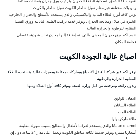
نتعهد كافة الشقق السكنية للطلاء الجدران وتركيب ورق جدران بنقشات مختلفة
وموديلات مختلفة عبر معلم صباغ شاطر الكويت صباغ شاطر بالكويت
نؤمن كافة أنواع الطلاء المائية والبلاستيكي والذي يستخدم للأسطح والجدران الخارجية
الخبرة في طلاء ومعالجة الجدران ونوفر خدمة تركيب الطينة اليابانية وورق الفينيل
المقاوم للرطوبة والحرارة العالية
نقدم لكم ورق جدران المعدني والتي يتم إضافة إليها معادن نحاسية وذهبية تعطي
فخامة للمكان
اصباغ عالية الجودة الكويت
نوفر لكم عبر شركتنا أفضل الاصباغ وبماركات مختلفة ومميزات عالية ونستخدم الطلاء
المقاوم للحرارة والرطوبة
وبدون رائحة ومرخصة من قبل وزارة الصحة ونوفر كافة أنواع الطلاء ومنها:
الدهان اللؤلؤي
الطلاء الساتان
الطلاء المت
طلاء ماركو بولوا
Matte enamel والذي يستخدم لغرف الأطفال والمطابخ بسبب سهولة تنظيفه
أسعارنا مميزة ونوفر خدمتنا لكافة مناطق الكويت ونعمل على مدار 24 ساعة دون إي