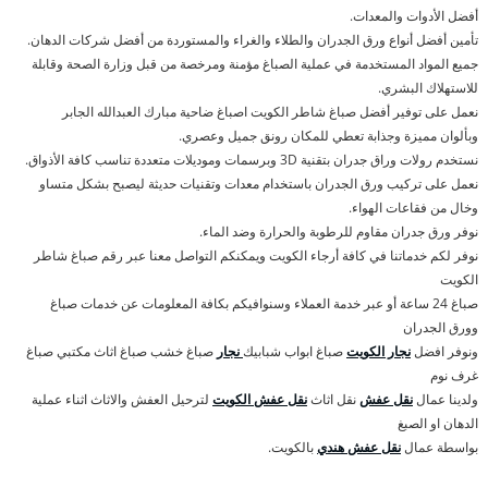
أفضل الأدوات والمعدات.
تأمين أفضل أنواع ورق الجدران والطلاء والغراء والمستوردة من أفضل شركات الدهان.
جميع المواد المستخدمة في عملية الصباغ مؤمنة ومرخصة من قبل وزارة الصحة وقابلة
للاستهلاك البشري.
نعمل على توفير أفضل صباغ شاطر الكويت اصباغ ضاحية مبارك العبدالله الجابر
وبألوان مميزة وجذابة تعطي للمكان رونق جميل وعصري.
نستخدم رولات وراق جدران بتقنية 3D وبرسمات وموديلات متعددة تناسب كافة الأذواق.
نعمل على تركيب ورق الجدران باستخدام معدات وتقنيات حديثة ليصبح بشكل متساو
وخال من فقاعات الهواء.
نوفر ورق جدران مقاوم للرطوبة والحرارة وضد الماء.
نوفر لكم خدماتنا في كافة أرجاء الكويت ويمكنكم التواصل معنا عبر رقم صباغ شاطر
الكويت
صباغ 24 ساعة أو عبر خدمة العملاء وسنوافيكم بكافة المعلومات عن خدمات صباغ
وورق الجدران
ونوفر افضل
نجار الكويت
صباغ ابواب شبابيك
نجار
صباغ خشب صباغ اثاث مكتبي صباغ
غرف نوم
ولدينا عمال
نقل عفش
نقل اثاث
نقل عفش الكويت
لترحيل العفش والاثاث اثناء عملية
الدهان او الصبغ
بواسطة عمال
نقل عفش هندي
بالكويت.