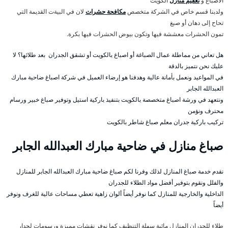
الاصباغ و
تعقيم منازل
الكويت
ولدبنا قسم خاص في الشركة متخصص
مكافحة حشرات
لان في البيةت القديمة التي
تحاح إلى دهان أو صبغ
تمون الحشرات معششة فيها وتكون بيوض الحشرات فيها بكرة.
هل تعاني من مماطلة عمال الصباغة أو اصباغ بالكويت أو تشقق الجدران بعد طلائها؟ لا
عليك نحن نتميز بالدقة
في المواعيد ونعمل بأمانة عالية وهدفنا هو إرضاء العميل في شركة اصباغ ضاحية مبارك
العبدالله الجابر
ونتعهد في ورشة اصباغ متخصصة بالكويت بتنفيذ باركية استيل وتوفير صباغ خبير ورسام
محترف ونؤمن
تركيب باركية جدران معلم صباغ شاطر بالكويت
صباغ منازل في ضاحية مبارك العبدالله الجابر
نقدم خدمة صباغ المنازل لذلك وفرنا لكم صباغ ضاحية مبارك العبدالله الجابر للمنازل
والفلل ونقوم بتوفير أفضل مواد الطلاء للجدران
الداخلية والخارجية للمنازل كما نوفر أيضاً ألوان زاهية تعطي مساحات عالية للغرف ونوفر
أيضاً
طلاء للجدران المنازل مائية سهلة التنظيف كما نوفر نقشات مميزة ورسومات لجدار