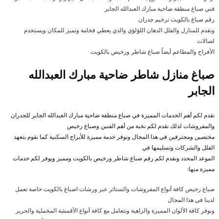
فني صباغ منطقة ضاحية مبارك العبدالله الجابر
رقم صباغ بالكويت ترخيم جدران
ونقدم للمنازل والفلل الدهان اللؤلؤي والذي يعطي فخامة وتميز للمكان ويستخدم
لصالات
الأفراح والمطاعم أيضاً صباغ شاطر ورخيص بالكويت
صباغ منازل شاطر ضاحية مبارك العبدالله
الجابر
نقدم لكم أهم الخدمات المميزة في صباغ منطقة ضاحية مبارك العبدالله الجابر للجدران
والمفروشات لذلك نقدم لكم نخبة من أهم الفنين وصباغ رخيص
مختصين ومحترفين في هذا المجال ونوفر خدمة مميزة للأبراج السكنية كما نقوم بتعهد
الفلل والشركات وتسليمها في
الموعد المحدد ونقدم لكم رقم صباغ شاطر ورخيص بالكويت ومميز ويوفر لكم خدمات
مميزة منها:
صباغ رخيص كافة أنواع المفروشات والستائر عبر ورشات اصباغ بالكويت خاصة تعمل
لدينا في هذا المجال
ونوفر كافة الألوان المميزة والزاهية ونتعامل مع كافة أنواع الأقمشة المخملية والحرير