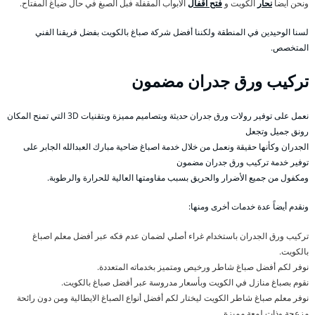
ونحن ايضا
نحار
الكويت و
فتح اقفال
الأبواب المقفلة فبل الصبغ في حال ضياغ المفتاح.
لسنا الوحيدين في المنطقة ولكننا أفضل شركة صباغ بالكويت بفضل فريقنا الفني
المتخصص.
تركيب ورق جدران مضمون
نعمل على توفير رولات ورق جدران حديثة وبتصاميم مميزة وبتقنيات 3D التي تمنح المكان
رونق جميل وتجعل
الجدران وكأنها حقيقة ونعمل من خلال خدمة اصباغ ضاحية مبارك العبدالله الجابر على
توفير خدمة تركيب ورق جدران مضمون
ومكفول من جميع الأضرار والحريق بسبب مقاومتها العالية للحرارة والرطوبة.
ونقدم أيضاً عدة خدمات أخرى ومنها:
تركيب ورق الجدران باستخدام غراء أصلي لضمان عدم فكه عبر أفضل معلم اصباغ
بالكويت.
نوفر لكم أفضل صباغ شاطر ورخيص ومتميز بخدماته المتعددة.
نقوم بصباغ منازل في الكويت وبأسعار مدروسة عبر أفضل صباغ بالكويت.
نوفر معلم صباغ شاطر الكويت ليختار لكم أفضل أنواع الصباغ الايطالية ومن دون رائحة
مزعجة وذات لمعة مميزة.