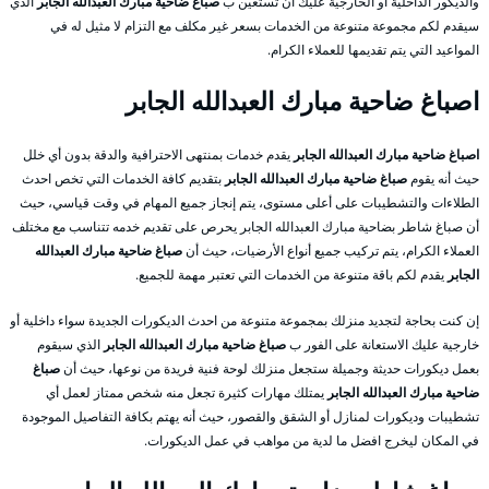
والديكور الداخلية أو الخارجية عليك أن تستعين ب
صباغ ضاحية مبارك العبدالله الجابر
الذي
سيقدم لكم مجموعة متنوعة من الخدمات بسعر غير مكلف مع التزام لا مثيل له في
المواعيد التي يتم تقديمها للعملاء الكرام.
اصباغ ضاحية مبارك العبدالله الجابر
اصباغ ضاحية مبارك العبدالله الجابر
يقدم خدمات بمنتهى الاحترافية والدقة بدون أي خلل
حيث أنه يقوم
صباغ ضاحية مبارك العبدالله الجابر
بتقديم كافة الخدمات التي تخص احدث
الطلاءات والتشطيبات على أعلى مستوى، يتم إنجاز جميع المهام في وقت قياسي، حيث
أن صباغ شاطر بضاحية مبارك العبدالله الجابر يحرص على تقديم خدمه تتناسب مع مختلف
العملاء الكرام، يتم تركيب جميع أنواع الأرضيات، حيث أن
صباغ ضاحية مبارك العبدالله
الجابر
يقدم لكم باقة متنوعة من الخدمات التي تعتبر مهمة للجميع.
إن كنت بحاجة لتجديد منزلك بمجموعة متنوعة من احدث الديكورات الجديدة سواء داخلية أو
خارجية عليك الاستعانة على الفور ب
صباغ ضاحية مبارك العبدالله الجابر
الذي سيقوم
بعمل ديكورات حديثة وجميلة ستجعل منزلك لوحة فنية فريدة من نوعها، حيث أن
صباغ
ضاحية مبارك العبدالله الجابر
يمتلك مهارات كثيرة تجعل منه شخص ممتاز لعمل أي
تشطيبات وديكورات لمنازل أو الشقق والقصور، حيث أنه يهتم بكافة التفاصيل الموجودة
في المكان ليخرج افضل ما لدية من مواهب في عمل الديكورات.