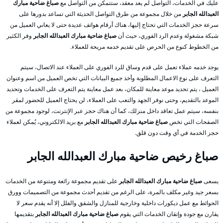
عليك في الخدمات، التواصل لم يعد معقد، ستتمكن من التواصل مع
صباغ ضاحية مبارك
العبدالله الجابر
من خلال مجموعة من طرق التواصل الحديثة التي تساعد بدورها على
سرعة حجز الخدمات التي تحتاج إليها، هناك أرقام هواتف عديدة حتى لا يعاني العميل من
شبكة مشغولة وعدم الرد الفوري، حيث أن
صباغ ضاحية مبارك العبدالله الجابر
وفر الكثير
من الخطوط كنوع من الحرص على تقديم خدمه مريحة للعملاء.
يوجد خدمه عملاء تعمل على قدم وساق للرد الفوري على العملاء عند الاتصال، سيتم
التعرف على نوع الاعمال المطلوبة وأخذ جميع البيانات التي تخص العميل من اسم وعنوان
العميل ، يتم تحديد موعد معاينة للمكان، بعد عمل معاينة يتم التعرف على الخدمات وتحديد
الموعد بالتقديم، وحتى نوفر الجهد والتعب على العملاء، لن يحتاج العميل للحضور لمقر
بنفسه، سيتم عمل تعاقد داخل منزلك، كما أن هناك حجز عبر الإنترنت، لوجود مجموعة من
الصفحات التي تخص
صباغ ضاحية مبارك العبدالله الجابر
مع بريد الالكتروني، يُمكن لعملاء
حجز الخدمة في أي وقت دون قلق.
صباغ رخيص ضاحية مبارك العبدالله الجابر
يسعى
صباغ ضاحية مبارك العبدالله الجابر
على تقديم مجموعة رائعة ومتنوعة من الخدمات
بسعر جيد وغير مكلف بالمرة، على الرغم من تقديم أحدث مجموعة من التصميمات وورق
الحوائط مع عمل ديكورات داخلية وخارجية للمنازل والشقق والفلل إلا أنه يقدم سعر لا
يقارن مع جودة وإتقان الخدمات التي يقوم
صباغ ضاحية مبارك العبدالله الجابر
بتقديمها