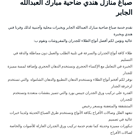
صباغ منازل هندي ضاحية مبارك العبدالله
الجابر
نقدم خدمة صباغ ضاحية مبارك العبدالله الجابر وبخبرات محلية وأجنبية لذلك وفرنا فني
هندي وبخبرة
عالية ونؤمن لكم أفضل أنواع الطلاء للجدران والمفروشات ونقوم ب:
طلاء كافة أنواع الجدران والسرعة في تلبية الطلب والعمل دون مماطلة والدقة في
التسليم
الخبرة في التعامل مع الإكساء الحجري ونستخدم الدهان الحجري وإضافة لمسة مميزة
للجدار
نوفر لكم أفخم أنواع الطلاء ونستخدم الدهان التطبيع والدهان الشامواه والتي تستخدم
لزخرفة الجدار
القدرة على تركيب ورق الجدران جيبس بورد والتي تتميز بنقشات متعددة وتستخدم
للجدران
المتشققة والمتعفنة وبسعر رخيص
نتعهد الفلل وصالات الأفراح بكافة الأنواع ونستخدم طرق الصباغ الحديثة ولدينا خبرات
عالية في تصميم
ديكورات مميزة وحديثة كما نقدم خدمة تركيب ورق الجدران العازلة للأصوات والخاصة
لصالات الأفراح