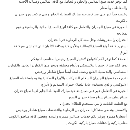
كما نوفر خدمة صبغ الملابس والجلود والتعامل مع كافة الملابس وصباغة الأحذية
والمعاطف وبأسعار
رخيصة جداً عبر فني صباغ ضاحية مبارك العبدالله الجابر وفني تركيب ورق جدران
بالكويت
الخبرة في صباغ الجدران والتعامل مع كافة أنواع الصباغ المائية والرخامية ونقوم
بمعالجة
الجدران والمفروشات وحل مشاكل الرطوبة في الجدران
نستورد كافة أنواع الصباغ الإيطالية والأمريكية وبكافة الألوان التي تتماشى مع كافة
أذواق
العملاء كما نوفر لكم كاتولوج لاختيار الصباغ رخيص المناسب لذوقكم
نوفر لكم صباغ رخيص البلاستيكي وبأنواع مختلفة ونوفر منها الكوارتز العادي والكوارتز
المطاطي والبلاستيك اللامع ونصف لمعة أيضاً صباغ شاطر ورخيص
نقدم خدمة صباغ الجدران السلالم للشركات والأبراج السكنية ونقوم باستخدام الصباغ
الايبوكسي والذي يستخدم عادةً للطلاء جدران السلالم والأدراج
الخبرة في التعامل عبر فني صباغ ضاحية مبارك العبدالله الجابر لدينا صباغ جدران
صباغ بيبان صباع سياج صباغ جدران السور
مع الطينة اليابانية والتي تستخدم للطلاء الجدران
والأسقف وتغطي مشاكل الجدران من الرطوبة والتشققات صباغ شاطر ورخيص
أسعارنا مميزة ونوفر لكم خدمات صباغين مميزة وعديدة ونغطي كافة مناطق الكويت
معلم باركيه والدهانات صباغ باركيه الكويت ,