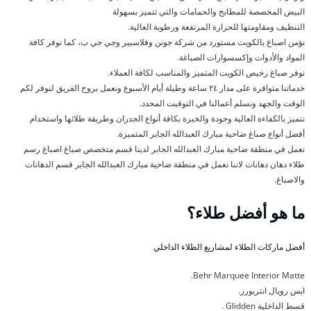
البيض المخصصة للمطابخ والحمامات والتي تتميز بسهولة
التنظيف ومقاومتها للحرارة المرتفعة ورطوبة العالية.
نؤمن اصباغ بالكويت مستورد من شركة جونن وفلاسبير وجي جي ب، كما نوفر كافة
المواد والأدوات وإكسسوارات الصباغة.
نوفر صباغ رخيص الكويت المتميز والمناسب لكافة العملاء.
خدماتنا متوافرة على مدار ٢٤ ساعة وطيلة أيام الأسبوع ونعمل بروح الفريق لنوفر لكم
الوقت والجهد ونسلم أعمالنا في التوقيت المحدد.
نتميز بالكفاءة العالية وجودة والخبرة بكافة أنواع الجدران وطريقة طلائها واستخدام
أفضل أنواع صباغ ضاحية مبارك العبدالله الجابر المتميزة.
نعمل في منطقة ضاحية مبارك العبدالله الجابر لدينا قسم متخصص صباغ اصباغ رسم
طلاء دهان دهانات لاننا نعمل في منطقة ضاحية مبارك العبدالله الجابر قسم الدهانات
والاصباغ.
ما هو أفضل طلاء؟
أفضل ماركات الطلاء لمشاريع الطلاء الداخلي
Behr Marquee Interior Matte.
ايس رويال انتريورز.
قسط الداخلية Glidden .