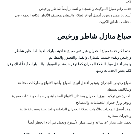
لكم
خدمة رقم صباغ الموكيت والسجاد والستائر أيضاً شاطر ورخيص
أسعارنا مميزة ونورد أفضل أنواع الطلاء والدهان بمختلف الألوان لكافة العملاء في
مختلف مناطق الكويت
صباغ منازل شاطر ورخيص
نقدم لكم خدمة صباغ الجدران عبر فني صباغ ضاحية مبارك العبدالله الجابر شاطر
ورخيص ونقدم خدمتنا للمنازل والفلل والقصور والمطاعم
ونوفر أفضل مواد للطلاء الجدران كما نوفر خدمة بخ الموبيليا والسيارات أيضاً لذلك وفرنا
لكم بعض الخدمات ومنها:
صباغ رخيص للجدران وتوفير أفضل أنواع الصباغ بأجود الأنواع وبماركات مختلفة
وبتكاليف بسيطة
الخبرة في تركيب ورق الجدران بمختلف الأنواع المخملية وبرسمات ونقشات مميزة
ونوفر ورق جدران للحمامات والمطابخ
نوفر أفضل المعدات والأدوات لطلاء الجدران الداخلية والخارجية وبسرعة عالية
وبخبرات ممتازة
نعمل على مدار 24 ساعة وعلى مدار الأسبوع ونعمل في أيام الحظر أيضاً