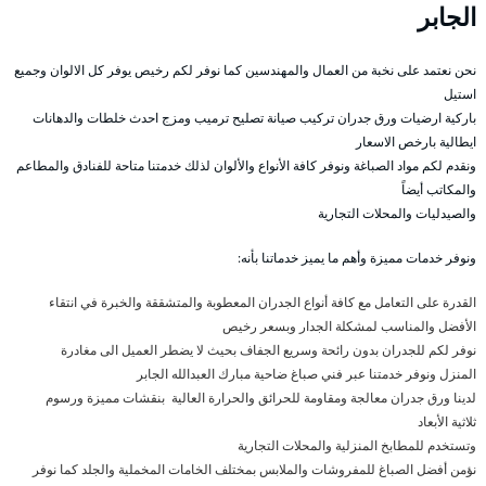
الجابر
نحن نعتمد على نخبة من العمال والمهندسين كما نوفر لكم رخيص يوفر كل الالوان وجميع
استيل
باركية ارضيات ورق جدران تركيب صيانة تصليح ترميب ومزج احدث خلطات والدهانات
ايطالية بارخص الاسعار
ونقدم لكم مواد الصباغة ونوفر كافة الأنواع والألوان لذلك خدمتنا متاحة للفنادق والمطاعم
والمكاتب أيضاً
والصيدليات والمحلات التجارية
ونوفر خدمات مميزة وأهم ما يميز خدماتنا بأنه:
القدرة على التعامل مع كافة أنواع الجدران المعطوبة والمتشققة والخبرة في انتقاء
الأفضل والمناسب لمشكلة الجدار وبسعر رخيص
نوفر لكم للجدران بدون رائحة وسريع الجفاف بحيث لا يضطر العميل الى مغادرة
المنزل ونوفر خدمتنا عبر فني صباغ ضاحية مبارك العبدالله الجابر
لدينا ورق جدران معالجة ومقاومة للحرائق والحرارة العالية بنقشات مميزة ورسوم
ثلاثية الأبعاد
وتستخدم للمطابخ المنزلية والمحلات التجارية
نؤمن أفضل الصباغ للمفروشات والملابس بمختلف الخامات المخملية والجلد كما نوفر