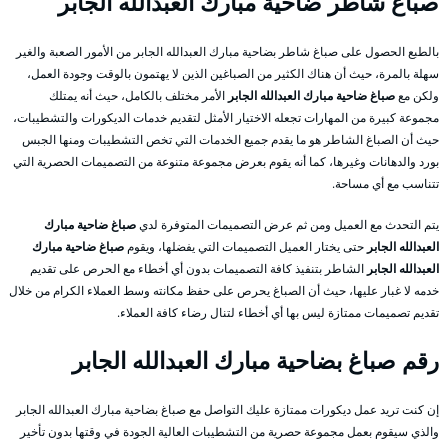
صباغ شاطر ضاحية مبارك العبدالله الجابر
بالطبع الحصول على صباغ شاطر بضاحية مبارك العبدالله الجابر من الأمور الصعبة والغير
سهلة بالمرة، حيث أن هناك الكثير من الصباغين الذين لا يهتمون بالوقت وجودة العمل،
ولكن مع
صباغ ضاحية مبارك العبدالله الجابر
الأمر مختلف بالكامل، حيث أنه يمتلك
مجموعة كبيرة من المهارات تجعله الاختيار الأمثل لتقديم خدمات الديكورات والتشطيبات،
حيث أن الصباغ الشاطر هو ما يقدم جميع الخدمات التي تخص التشطيبات ومنها الجبس
بورد والدهانات وغيرها، كما أنه يقوم بعرض مجموعة متنوعة من التصميمات الحصرية التي
تتناسب مع أي مساحة.
يتم التحدث مع العميل ومن ثم عرض التصميمات المتوفرة لدي
صباغ ضاحية مبارك
العبدالله الجابر
حتى يختار العميل التصميمات التي يفضلها، ويقوم
صباغ ضاحية مبارك
العبدالله الجابر
الشاطر بتنفيذ كافة التصميمات بدون أي أخطاء مع الحرص على تقديم
خدمه لا غبار عليها، حيث أن الصباغ يحرص على حفظ مكانته وسط العملاء الكرام من خلال
تقديم تصميمات ممتازة ليس بها أي أخطاء لتنال رضاء كافة العملاء.
رقم صباغ بضاحية مبارك العبدالله الجابر
إن كنت تريد عمل ديكورات ممتازة عليك التواصل مع صباغ بضاحية مبارك العبدالله الجابر
والذي سيقوم بعمل مجموعة حصرية من التشطيبات العالية الجودة في وقتها بدون تأخير