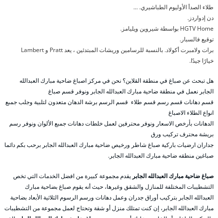
طلاء الصدأ الأوليوم الطباشيري. …
دن إدواردز.
HGTV Home بواسطة شيروين ويليامز.
توقيع فالسبار.
برات ولامبرت أكولاد. بالنسبة للرسامين وريشات المبتدئين ، يعد Pratt و Lambert
خيارًا جيدًا.
هل تبحث عن صباغ في منطقة القلاين؟ نحن في مركز اصباغ ضاحية مبارك العبدالله
الجابر نعمل في منطقة ضاحية مبارك العبدالله الجابر ونوفر قسم صباغ
قسم دهانات قسم رسم قسم طلاء قسم الرسم برشة الدهان متعدون لتلبية وجلب جمبع
انواع الطلاء الاصباغ
الدهانات بأرخص الاسعار ونوفر محترفين لعمل خلطات دهانات جمبع الألوان ونوفر رسم
بريشة محترف تركيب ورق
جداران ارضيات باركية صباغ شاطر ورخيص ضاحية مبارك العبدالله الجابر برحب بكم دائما
صباغين منطقه ضاحية مبارك العبدالله الجابر.
صباغ ضاحية مبارك العبدالله الجابر
يقدم مجموعة كبيرة من افضل الخدمات التي تخص
التشطيبات المختلفة للمنازل والشقق وغيرها، حيث أنه يقوم صباغ بضاحية مبارك
العبدالله الجابر بتركيب أوراق جدران وعمل دهانات ورسم الرسوم الثلاثية الأبعاد بضاحية
مبارك العبدالله الجابر، إن كنت تمتلك منزل أو شقة وتحتاج لعمل مجموعة من التشطيبات