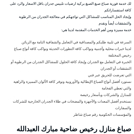
لك خدمة فورية صباغ صبغ الصبغ بركية ارضيات تلبيس جدران باقل الاسعار والرد على
كافة استفساراتكم
وإيجاد الحل المناسب للمشاكل التي تواجهكم في معالجة الجدران من الرطوبة
والتشققات أيضاً ونقدم
خدمة مميزة ومن أهم الخدمات المقدمة لدينا هي:
السرعة في تلبية طلبكم والمصداقية في التعامل والشفافية التامة مع الزبائن
لدينا خبرات محلية وأجنبية ونواكب كافة التطورات الحديثة ونواكب كافة أنواع صباغ
رخيص المختلفة
الخبرة في التعامل مع الجدران وإيجاد كافة الحلول للمشاكل الجدران من الرطوبة أو
التشققات أو الجدران
التي تعرضت للحريق عبر فني
نستورد أفضل أنواع الصباغ الإيطالية والأوروبية ونوفر كافة الألوان المميزة والزاهية
والتي تعطي الفخامة
للمنازل والشركات وبأسعار رخيصة
نستخدم أفضل المعدات والأجهزة والمضخات في طلاء الجدران الخارجية للشركات
والسفارات
والمؤسسات الحكومية رقم صباغ شاطر
صباغ منازل رخيص ضاحية مبارك العبدالله