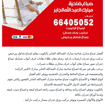
أفضل صباغ منازل ضاحية مبارك العبدالله الجابر بالكويت معلم اصباغ شاطر ورخيص
تركيب ورق جدران ارضيات باركيه رسام دهان طلاء دهانات غرف أبواب شبابيك صباغ
جدران سور سياج دهان أبواب غرف مخازن مظلات شبرات ,
نرحب بكم في شركة اصباغ ضاحية مبارك العبدالله الجابر مبارك الكبير الرائدة
والمتخصصة في صباغ الحائط والجدران الخشبية ونوفر لكم أفضل
أنواع الطلاء و الأصباغ بالكويت صباغ ضاحية مبارك العبدالله الجابر القصور والتي نقوم
باستيرادها من أفضل الدول الأوربية المصنعة للاصباغ
بالكويت ونوفر اصباغ زياتيه وجافة و اصباغ بدون رائجة اصباع لمعة و اصباغ بدوت لمعة
ولدينا أوراق جدران بكافة
الأنواع والألوان المميزة ونوفر تركيب ورق جدران ممتاز تركيب باركية ,