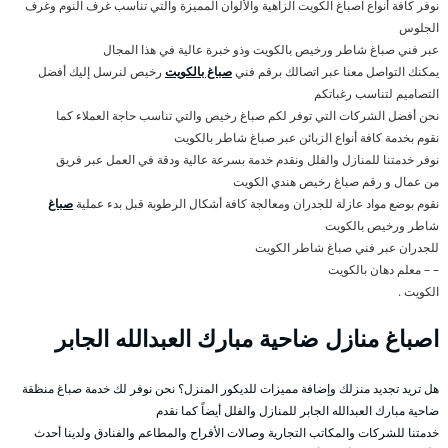
نوفر كافة أنواع اصباغ الكويت الزاهية والألوان المميزة والتي تناسب غرف النوم وغرف
الجلوس
عبر فني صباغ شاطر ورخيص بالكويت وذو خبرة عالية في هذا المجال
يمكنك التواصل معنا عبر اتصالك برقم فني
صباغ بالكويت
رخيص لنرسل إليك أفضل
التصاميم لتناسب رغباتكم
نحن أفضل الشركات التي توفر لكم صباغ رخيص والتي تناسب حاجة العملاء كما
نقوم بخدمة كافة أنواع الزبائن عبر صباغ شاطر بالكويت
نوفر خدمتنا للمنازل والفلل ونقدم خدمة بسرعة عالية ودقة في العمل عبر فريق
من عمال و رقم صباغ رخيص هندي الكويت
نقوم بوضع مواد عازلة للجدران ومعالجة كافة أشكال الرطوبة قبل بدء عملية
صباغ
شاطر ورخيص بالكويت
للجدران عبر فني صباغ شاطر الكويت
– – معلم دهان بالكويت
الكويت .
اصباغ منازل ضاحية مبارك العبدالله الجابر
هل تريد تجديد منزلك وإضافة مميزات للديكور المنزل؟ نحن نوفر لك خدمة صباغ منظقة
ضاحية مبارك العبدالله الجابر للمنازل والفلل أيضاً كما نقدم
خدمتنا للشركات والمكاتب التجارية وصالات الأفراح والمطاعم والفنادق ولدينا أحدث