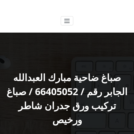
لتجاوز
الكويتية
خدمات وظائف بالكويت
لى
لمحتوى
صباغ ضاحية مبارك العبدالله
الجابر رقم / 66405052 / صباغ
تركيب ورق جدران شاطر
ورخيص