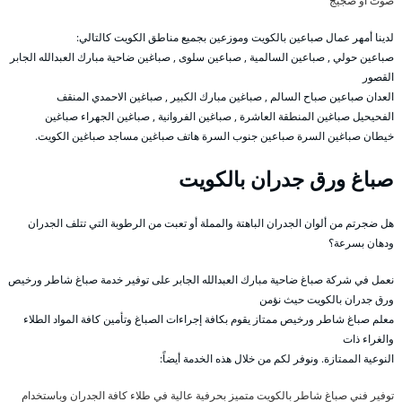
صوت أو ضجيج
لدينا أمهر عمال صباعين بالكويت وموزعين بجميع مناطق الكويت كالتالي:
صباعين حولي , صباعين السالمية , صباعين سلوى , صباغين ضاحية مبارك العبدالله الجابر
القصور
العدان صباعين صباح السالم , صباغين مبارك الكبير , صباغين الاحمدي المنقف
الفحيحيل صباغين المنطقة العاشرة , صباغين الفروانية , صباغين الجهراء صباغين
خيطان صباغين السرة صباعين جنوب السرة هاتف صباغين مساجد صباغين الكويت.
صباغ ورق جدران بالكويت
هل ضجرتم من ألوان الجدران الباهتة والمملة أو تعبت من الرطوبة التي تتلف الجدران
ودهان بسرعة؟
نعمل في شركة صباغ ضاحية مبارك العبدالله الجابر على توفير خدمة صباغ شاطر ورخيص
ورق جدران بالكويت حيث نؤمن
معلم صباغ شاطر ورخيص ممتاز يقوم بكافة إجراءات الصباغ وتأمين كافة المواد الطلاء
والغراء ذات
النوعية الممتازة. ونوفر لكم من خلال هذه الخدمة أيضاً:
توفير فني صباغ شاطر بالكويت متميز بحرفية عالية في طلاء كافة الجدران وباستخدام