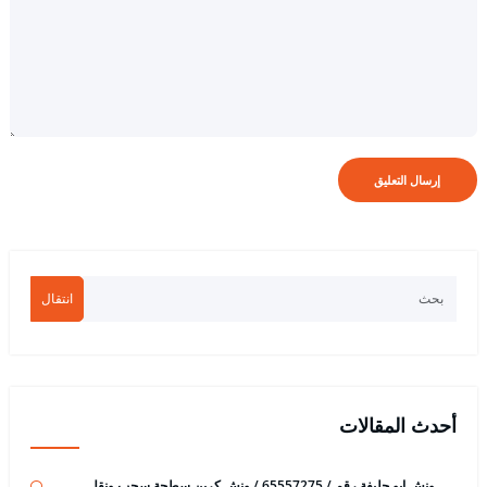
انتقال
أحدث المقالات
ونش ابو حليفة رقم / 65557275 / ونش كرين سطحة سحب ونقل