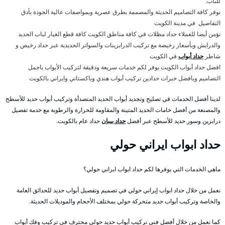
للباب.
نوفر كافة التصاميم الحديثة والمصممة بطرق عصرية وبمواصفات عالية الجودة بأدق
التفاصيل في مدينة الكويت
نؤمن أيضا للعملاء حداد مظلات في كافة مناطق الكويت كافة قطع الغيار لباب الحديد
والدرايش وبأسعار رخيصة مع تركيب الدرابزينات والسواتر الحديدية عبر حداد رخيص و
شاطر
حداد أبواب
في الكويت
افضل حداد أبواب الكويت يوفر لكم خدمات سريعة ودقيقة لتركيب الأبواب باجمل
التصاميم وبافضل خبرات حدادين تركيب أبواب هندي وباكستاني وايراني بالكويت
لدينا أفضل الخدمات في تصليح وتجديد أبواب الحديد المتصدأة وتركيب أبواب حديد للأسطح
والمصنعة من أفضل خامات الحديد المتينة والمقاومة للحرارة والرطوبة مع خدمة تفصيل
درابزين وسور حديد للأسطح عبر أفضل
حداد بيبان
حداد عام بالكويت.
حداد ابواب ايراني حولي
ماهي الخدمات التي يوفرها لكم حداد ابواب ابراني حولي؟
نعمل من خلال حداد ابواب إيراني حولي في تصميم وتفصيل أبواب حديد للحدائق العامة
والخاصة وتركيب أبواب حديد متحركة حولي بمختلف الأحجام والموديلات الحديثة.
كما نعمل من خلال أفضل فني تركيب أبواب حديد حولي محترف في تركيب وفك أبواب