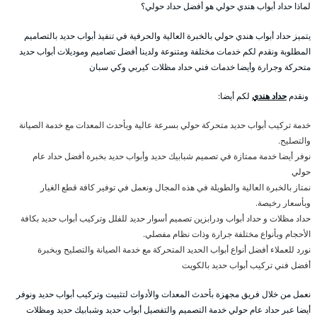
لماذا حداد أبواب هندي حولي هو أفضل حداد حولي؟
يتميز حداد أبواب هندي حولي بالخبرة العالية والحرفية في تنفيذ أبواب حديد بالتصاميم
المطلوبة ونقدم لكم خدمات مختلفة ومتنوعة ولدينا أفضل تصاميم وموديلات أبواب حديد
متحركة وجرارة وأيضا خدمات فني حداد مظلات كيربي وكي سبان
ونقدم
حداد هندي
لكم أيضا:
خدمة تركيب أبواب حديد متحركة حولي بسرعة عالية وبأحدث المعدات مع خدمة الصيانة
والتصليح.
نوفر أيضا خدمة ممتازة في تصميم شبابيك حديد وأبواب حديد بخبرة أفضل حداد عام
حولي
نمتاز بالخبرة العالية والطويلة في هذه المجال ونعمل في توفير كافة قطع الغيار
وبأسعار رخيصة.
حداد مظلات و حداد أبواب ودرابزين تصميم أسوار حديد للفلل وتركيب أبواب حديد بكافة
الأحجام وبأنواع مختلفة جرارة وذات نظام مفصلي.
نورد للعملاء أفضل أنواع أبواب الحديد المتحركة مع خدمة الصيانة والتصليح وبخبرة
أفضل فني تركيب أبواب حديد بالكويت
نعمل من خلال فريق مجهزة بأحدث المعدات والأدوات لتثبيت وتركيب أبواب حديد ونوفر
أيضا عبر حداد عام حولي خدمة التصميم والتفصيل أبواب حديد وشبابيك حديد ومظلات