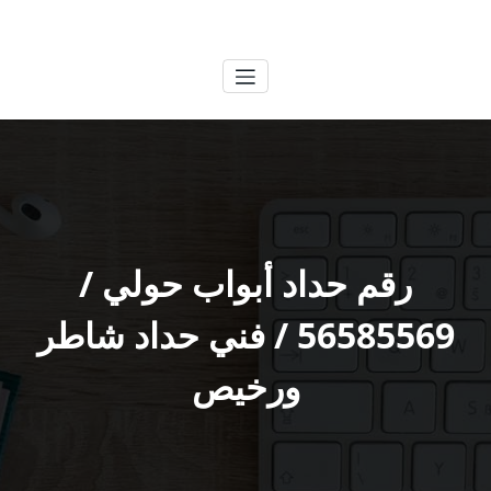
لتجاوز
الكويتية
خدمات وظائف بالكويت
لى
لمحتوى
رقم حداد أبواب حولي /
56585569 / فني حداد شاطر
ورخيص