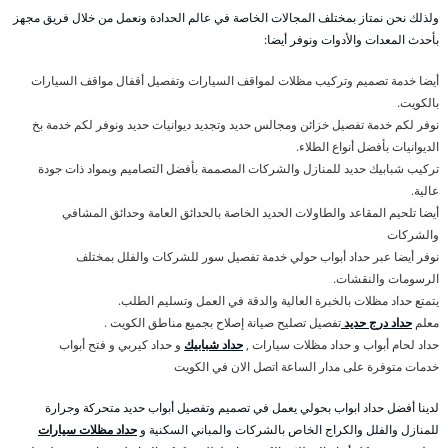
ولذلك نحن نمتاز بمختلف المجالات الخاصة في عالم الحدادة ونعمل من خلال فريق مجهز
بأحدث المعدات والأدوات ونوفر أيضا:
أيضا خدمة تصميم وتركيب مظلات لمواقف السيارات وتفصيل أقفال مواقف السيارات
بالكويت.
نوفر لكم خدمة تفصيل خزائن ومجالس حديد وتجديد ديوانيات حديد ونوفر لكم خدمة بخ
الديوانيات بأفضل أنواع الطلاء.
تركيب شبابيك حديد للمنازل والشركات المصممة بأفضل التصاميم وبمواد ذات جودة
عالية.
أيضا تلحيم المقاعد والطاولات الحديد الخاصة بالحدائق العامة وحدائق المشافي
والشركات
نوفر أيضا عبر حداد أبواب حولي خدمة تفصيل سور للشركات والفلل بمختلف
الرسومات والنقشات.
يتمتع حداد مظلات بالخبرة العالية والدقة في العمل وتسليم الطلب.
معلم
حداد درج حديد
تفصيل تصليح صيانة إصلاح بجميع مناطق الكويت .
حداد لحام أبواب و حداد مظلات سيارات ,
حداد شبابيك
و حداد كيربي و فتح أبواب
خدمات متوفرة على مدار الساعة اتصل الان في الكويت
لدينا أفضل حداد ابواب بحولي يعمل في تصميم وتفصيل أبواب حديد متحركة وجرارة
للمنازل والفلل والكراج الخاص بالشركات والمباني السكنية و
حداد مظلات سيارات