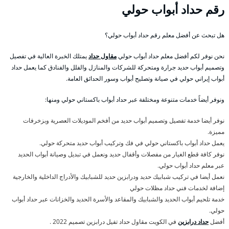
رقم حداد أبواب حولي
هل تبحث عن أفضل معلم رقم حداد أبواب حولي؟
نحن نوفر لكم أفضل معلم حداد أبواب حولي
مقاول حداد
يمتلك الخبرة العالية في تفصيل
وتصميم أبواب حديد جرارة ومتحركة للشركات والمنازل والفلل والفنادق كما يعمل حداد
أبواب إيراني حولي في صيانة وتصليح أبواب وسور الحدائق العامة.
ونوفر أيضاً خدمات متنوعة ومختلفة عبر حداد أبواب باكستاني حولي ومنها:
نوفر أيضا خدمة تفصيل وتصميم أبواب حديد من أفخم الموديلات العصرية وبزخرفات
مميزة.
يعمل حداد أبواب باكستاني حولي في فك وتركيب أبواب حديد متحركة حولي.
نوفر كافة قطع الغيار من مفصلات وأقفال حديد ونعمل في تبديل وصيانة أبواب الحديد
عبر معلم حداد أبواب حولي.
نعمل أيضا في تركيب شبابيك حديد ودرابزين حديد للشبابيك والأدراج الداخلية والخارجية
إضافة لخدمات فني حداد مظلات حولي
خدمة تلحيم أبواب الحديد والشبابيك والمقاعد والأسرة الحديد والخزانات عبر حداد أبواب
حولي.
أفضل
حداد درابزين
في الكويت مقاول حداد تفيل درابزين تصميم 2022 .