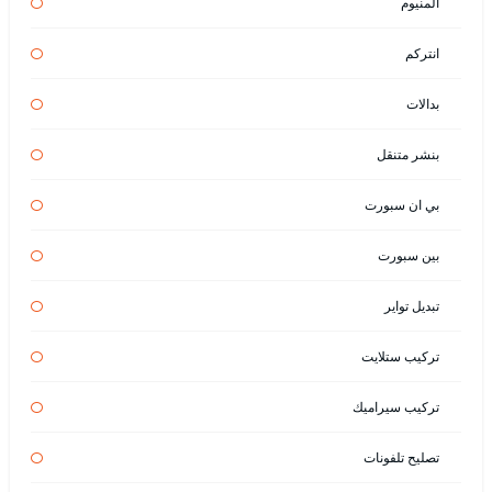
المنيوم
انتركم
بدالات
بنشر متنقل
بي ان سبورت
بين سبورت
تبديل تواير
تركيب ستلايت
تركيب سيراميك
تصليح تلفونات