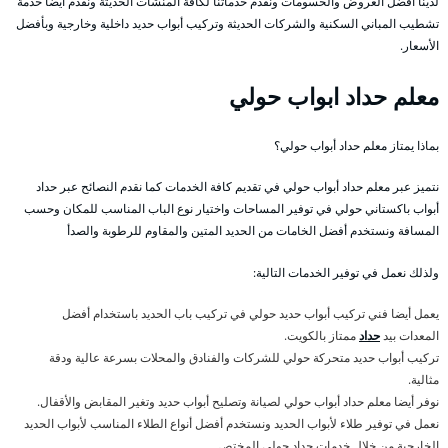
لدينا أفضل العروض والحسومات ونقدم خدماتنا لكافة المنشآت الحديثة ونقدم أيضا خدمة
تشطيب المباني السكنية والشركات الحديثة وتركيب أبواب حديد داخلية وخارجية وبأفضل
الأسعار.
معلم حداد ابواب حولي
بماذا يمتاز معلم حداد أبواب حولي؟
نتميز عبر معلم حداد أبواب حولي في تقديم كافة الخدمات كما نقدم النصائح عبر حداد
أبواب باكستاني حولي في توفير المساحات واختيار نوع الباب المناسب للمكان وحسب
المسافة ونستخدم أفضل الخامات من الحديد المتين والمقاوم للرطوبة والصدأ
ولذلك نعمل في توفير الخدمات التالية:
يعمل أيضا فني تركيب أبواب حديد حولي في تركيب باب الحديد باستخدام أفضل
المعدات بيد
حداد
ممتاز بالكويت.
تركيب أبواب حديد متحركة حولي للشركات والفنادق والمحلات بسرعة عالية ودقة
مثالية.
نوفر أيضا معلم حداد أبواب حولي لصيانة وتصليح أبواب حديد وتغير المقابض والأقفال.
نعمل في توفير طلاء لأبواب الحديد ونستخدم أفضل أنواع الطلاء المناسب لأبواب الحديد
الخارجية من خلال خدمات حداد حولي المختص