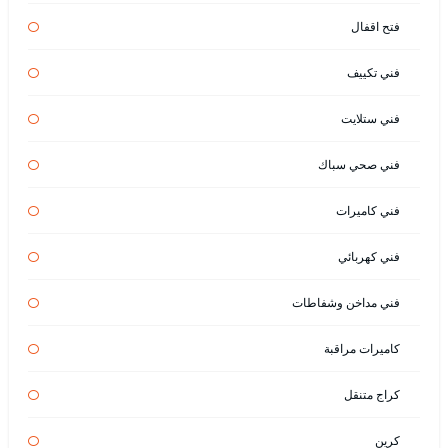
فتح اقفال
فني تكييف
فني ستلايت
فني صحي سباك
فني كاميرات
فني كهربائي
فني مداخن وشفاطات
كاميرات مراقبة
كراج متنقل
كرين