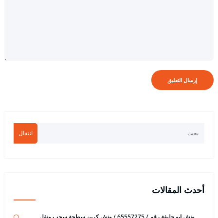
انتقال
أحدث المقالات
ونش ابو حليفة رقم / 65557275 / ونش كرين سطحة سحب ونقل