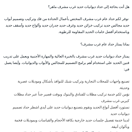
هل أنت بحاجة إلى حداد ديوانيات حديد غرب مشرف ماهر؟
نوفر لكم حداد عام غرب مشرف المختص بأعمال الحدادة من فك وتركيب وتصميم أبواب
حديد مجالس حديد تركيب خزائن حديد وغرف حديد جدران حديد وألواح حديد وأسقف حديد
وباستخدام أفضل خامات الحديد المقاومة للرطوبة.
بماذا يمتاز حداد عام غرب مشرف؟
يمتاز حداد ديوانيات حديد غرب مشرف بالخبرة العالية والمهارة الأجنبية ويعمل على تدريب
فنين الحديد على استخدام أهم برامج التصميم للمجالس والأبواب والديوانيات. وأيضا يعمل
في:
تصنيع واجهات للمحلات التجارية وتركيب شبك للنوافذ بأشكال وموديلات عصرية
وحديثة.
نؤمن لكم خدمة تركيب مظلات للفنادق والبنوك وبوقت قصير جداً عبر حداد مظلات
كيربي غرب مشرف
نستورد أفضل أنواع الحديد ونقوم بتصنيع ديوانيات حديد على أيدي اشطر حداد تصميم
ديوانيات حديد
لدينا خدمة تفصيل جلسات حديد خارجية بكافة الأحجام والقياسات وبموديلات فخمة
وبألوان أنيقة.