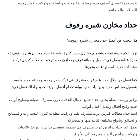
نقدم خدمة تفصيل أسقف حديد مستعارة للمحلات والصالات وتركيب أقواس حديد
للصالات والمطاعم.
حداد مخازن شبره رفوف
هل تبحث عن أفضل حداد مخازن شبره رفوف؟
نؤمن لكم خدمة تصنيع وتصميم مخازن حديد كبيرة بواسطة حداد مخازن شبره رفوف ذو
خبرة عالية يعمل في تفصيل وصيانة غرف ومخازن حديد تركيب مظلات كيربي تركيب
ستاندات حديد للمستودعات وغيرها.
كما نعمل من خلال حداد عام غرب مشرف في تركيب درج حديد ومقاعد حديد ونقوم
بتفصيل مجالس حديد وديوانيات حديد وباستخدام أفضل أنواع الحديد ولذلك نعمل في:
توفير ورشة متنقلة بخبرة حداد جميع اعمال الحدادة غرب مشرف لصيانة وتصليح أبواب
حديد وفتح أقفال وتبديل أقفال أبواب.
لدينا حداد مظلات كيربي غرب مشرف لفك وتركيب مظلات كيربي للسيارات والمسابح
والحدائق وبأنواع مختلفة الثابتة منها والمتحركة.
نعمل عبر حداد درابزين غرب مشرف في تصميم وتفصيل درابزين لنوافذ والأبواب
وتركيب درابزين للدرج ومن مختلف الأنواع.