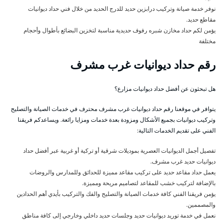
نوفر خدمة صيانة وتركيب درابزين حديد للدرج الحديد من خلال فني حداد ديوانيات
مقاطع حديد.
يؤمن لكم حداد مخازن شبره رفوف حديدية مناسبة لتخزين البضائع بأطوال وأحجام
مختلفة
رقم حداد ديوانيات غرب مشرف
هل تبحثون عن أفضل حداد ديوانيات مزارع؟
يتوافر في موقعنا رقم حداد ديوانيات غرب مشرف محترف في خدمات الصيانة والتصليح
وتركيب ديوانيات بجميع الأشكال ومزودة بعدة خدمات ومزايا رائعة. ويساعدكم فريقنا
الفني على تقديم الخدمات التالية:
تفصيل أجمل الديوانيات العصرية بموديلات شرقية أو تركية أو غربية عبر أفضل حداد
ديوانيات حديد غرب مشرف.
يعمل حداد مقاعد حديد على تركيب مقاعد مميزة للحدائق وللمدارس والروضات
بالإضافة لتركيب خشب للمقاعد لتصاميم مريحة ومميزة.
يؤمن فريقنا الفني كافة خدمات الصيانة والتصليح والفك والتركيب بأيدي أهم الحدادين
والمصممين.
نعمل في خدمة توريد ديوانيات حديد وجلسات حديد داخلي وخارجي إلى كافة مناطق