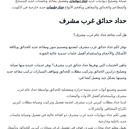
صيانة وتصليح ديوانيات حديد
حداد ديوانيات
وتفصيل مقاعد وجلسات حديد للمسابح
والمطاعم والحدائق والمقاهي وبأفخم الأنواع
حداد جلسات
حديد خارجية في الكويت.
حداد حدائق غرب مشرف
هل أنت بحاجة حداد عام غرب مشرف؟
نوفر لكم حداد حدائق غرب مشرف لتصنيع وتصميم سور ومقاعد حديد للحدائق وبكافة
الأشكال والأحجام وباستخدام أفضل خامات حديدية عالية الجودة.
ماهي الخدمات التي يوفرها حداد حدائق غرب مشرف؟ نوفر خدمات عديدة منها صيانة
وتصليح درابزين الحدائق وتركيب مظلات للحدائق ومواقف السيارات تركيب مقاعد حديد
وتثبيتها بشكل جيد ونعمل أيضا في:
تصميم وتصنيع أبواب حديد متينة جرارة ومفصلية للحدائق بواسطة حداد عام غرب
مشرف وباستخدام أفضل الأدوات والمعدات.
لدينا حداد مظلات كيربي غرب مشرف لخدمة تفصيل وتركيب وصيانة مظلات كيربي
لكراج المشافي والشركات.
نؤمن لكم حداد ديوانيات حديد غرب مشرف ذو كفاءة عالية في تفصيل وصيانة جلسات
حديد داخلية وخارجية.
يعمل معلم حداد مخازن شبره رفوف في تفصيل غرف ومخازن كيربي للحدائق وبأسعار