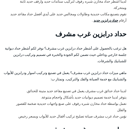
لدينا أشطر حداد مخازن شبره رفوف لتركيب ستاندات حديد وأرفف حديد ثابتة
ومتحركة.
نقوم بتصنيع مكاتب حديدية وطاولات ومجالس حديد على أيدي أفضل حداد مقاعد حديد
أرقام
حداد درابزين حديد
.
حداد درابزين غرب مشرف
هل ترغب بالحصول على أشطر حداد درابزين غرب مشرف؟ نوفر لكم أشطر حداد ديوانية
جلسة خارجي وداخلي حيث نضمن لكم الجودة والخبرة في تصميم وتركيب درابزين
للشبابيك والشرفات.
ماهي ميزات حداد درابزين غرب مشرف؟ يعمل في تصنيع وتركيب اسوار ودرابزين للأبواب
والشبابيك مع خدمة الصيانة والفك والتركيب. ونمتاز ب:
لدينا حداد حدائق غرب مشرف يعمل في تصنيع مقاعد حديد متينة للحدائق.
يتوفر لدينا خدمة تصميم ديوانيات حديد بأشكال واحجام متنوعة.
نعمل بواسطة حداد مخازن شبره رفوف على صنع واجهات حديدية ضخمة للقصور
والفلل
نؤمن حداد غرب مشرف صيانة تصليح تركيب أقفال حديد للأبواب وبسعر رخيص