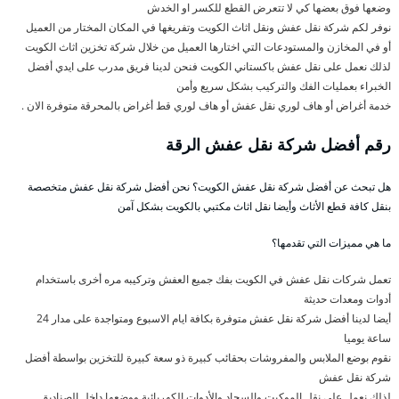
وضعها فوق بعضها كي لا تتعرض القطع للكسر او الخدش
نوفر لكم شركة نقل عفش ونقل اثاث الكويت وتفريغها في المكان المختار من العميل
أو في المخازن والمستودعات التي اختارها العميل من خلال شركة تخزين اثاث الكويت
لذلك نعمل على نقل عفش باكستاني الكويت فنحن لدينا فريق مدرب على ايدي أفضل
الخبراء بعمليات الفك والتركيب بشكل سريع وأمن
خدمة أغراض أو هاف لوري نقل عفش أو هاف لوري قط أغراض بالمحرقة متوفرة الان .
رقم أفضل شركة نقل عفش الرقة
هل تبحث عن أفضل شركة نقل عفش الكويت؟ نحن أفضل شركة نقل عفش متخصصة
بنقل كافة قطع الأثاث وأيضا نقل اثاث مكتبي بالكويت بشكل آمن
ما هي مميزات التي تقدمها؟
تعمل شركات نقل عفش في الكويت بفك جميع العفش وتركيبه مره أخرى باستخدام
أدوات ومعدات حديثة
أيضا لدينا أفضل شركة نقل عفش متوفرة بكافة ايام الاسبوع ومتواجدة على مدار 24
ساعة يوميا
نقوم بوضع الملابس والمفروشات بحقائب كبيرة ذو سعة كبيرة للتخزين بواسطة أفضل
شركة نقل عفش
لذلك نعمل على نقل الموكيت والسجاد والأدوات الكهربائية ووضعها داخل الصناديق