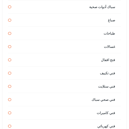
سباك أدوات صحية
صباغ
طباخات
غسالات
فتح اقفال
فني تكييف
فني ستلايت
فني صحي سباك
فني كاميرات
فني كهربائي