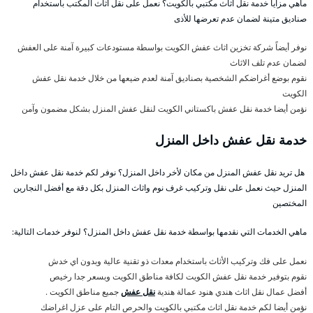
ماهي مزايا خدمة نقل اثاث مكتبي بالكويت؟ نعمل على نقل أثاث المكتب باستخدام
صناديق متينة لضمان عدم تعرضها للأذى
نوفر أيضاً شركة تخزين اثاث عفش الكويت بواسطة مستودعات كبيرة آمنة على العفش
لضمان عدم تلف الاثاث
نقوم بوضع أغراضكم الشخصية بصناديق آمنة لعدم ضيعها من خلال خدمة نقل عفش
الكويت
نؤمن أيضا خدمة نقل عفش باكستاني الكويت لنقل عفش المنزل بشكل مضمون وآمن
خدمة نقل عفش داخل المنزل
هل تريد نقل عفش المنزل من مكان لأخر داخل المنزل؟ نوفر لكم خدمة نقل عفش داخل
المنزل حيث نعمل على نقل وتركيب غرف نوم واثاث المنزل بكل دقة مع أفضل النجارين
المختصين
ماهي الخدمات التي نقدمها بواسطة خدمة نقل عفش داخل المنزل؟ لنوفر خدمات التالية:
نعمل على فك وتركيب الأثاث باستخدام معدات ذو تقنية عالية وبدون اي خدش
نقوم بتوفير خدمة نقل عفش الكويت لكافة مناطق الكويت وبسعر جدا رخيص
أفضل عمال نقل اثاث هندي هنود عمالة هندية
نقل عفش
جميع مناطق الكويت .
نؤمن أيضا لكم خدمة نقل اثاث مكتبي بالكويت والحرص التام على عزل اغراضك