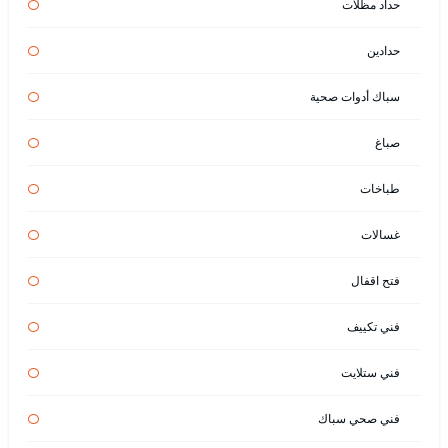
حداد مظلات
حدادين
سباك أدوات صحية
صباغ
طباخات
غسالات
فتح اقفال
فني تكييف
فني ستلايت
فني صحي سباك