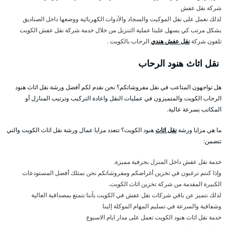
شركة نقل عفش
لذلك نعمل على نقل الموكيت والسجاد والأدوات الكهربائية ووضعها داخل الصناديق
بشكل مرتب كي يسهل علينا عملية التنزيل من خلال خدمة شركة نقل عفش الكويت
تلفون شركة
نقل عفش هندي
الرحاب بالكويت .
نقل اثاث هنود الرحاب
هل تواجهون المتاعب في نقل مفروشاتكم؟ نحن نقدم لكم أفضل ورشة نقل اثاث هنود
الرحاب الكويت والمتميزون في عمليات النقل واعادة التركيب وترتيب المنازل أو
المكاتب بسرعة عالية.
ما هي مزايا ورشة
نقل اثاث
هنود الكويت؟ تتعدد مزايا عمال ورشة نقل اثاث الكويت والتي
تتضمن:
خدمة نقل عفش داخل المنزل بحرفية مميزة.
وإذا كنتم ترغبون في تخزين أغراضكم ومفروشاتكم نحن نمتلك أفضل المستودعات
الكبيرة المقدمة من شركة تخزين اثاث الكويت.
لذلك نتميز عن باقي شركات نقل عفش في الكويت بأننا نتمتع بمصداقية العالية
وشفافية والسرعة في تسليم المهام الموكلة إلينا
خدمة نقل اثاث هنود الكويت تعمل على مدار ايام الاسبوع