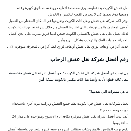
نقل عفش الكويت بعد تغليفه بورق مخصصة لتغليف ووضعه بصناديق كبيرة وعدم
وضعها فوق بعضها كي لا تتعرض القطع للكسر او الخدش
نوفر لكم شركة نقل عفش ونقل اثاث الكويت وتفريغها في المكان المختار من العميل
أو في المخازن والمستودعات التي اختارها العميل من خلال شركة تخزين اثاث الكويت
لذلك نعمل على نقل عفش باكستاني الكويت فنحن لدينا فريق مدرب على ايدي أفضل
الخبراء بعمليات الفك والتركيب بشكل سريع وأمن
خدمة أغراض أو هاف لوري نقل عفش أو هاف لوري قط أغراض بالمحرقة متوفرة الان .
رقم أفضل شركة نقل عفش الرحاب
هل تبحث عن أفضل شركة نقل عفش الكويت؟ نحن أفضل شركة نقل عفش متخصصة
بنقل كافة قطع الأثاث وأيضا نقل اثاث مكتبي بالكويت بشكل آمن
ما هي مميزات التي تقدمها؟
تعمل شركات نقل عفش في الكويت بفك جميع العفش وتركيبه مره أخرى باستخدام
أدوات ومعدات حديثة
أيضا لدينا أفضل شركة نقل عفش متوفرة بكافة ايام الاسبوع ومتواجدة على مدار 24
ساعة يوميا
نقوم بوضع الملابس والمفروشات بحقائب كبيرة ذو سعة كبيرة للتخزين بواسطة أفضل