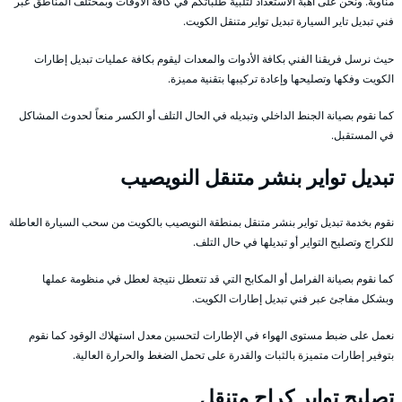
مناوبة. ونحن على أهبة الاستعداد لتلبية طلباتكم في كافة الأوقات وبمختلف المناطق عبر
فني تبديل تاير السيارة تبديل تواير متنقل الكويت.
حيث نرسل فريقنا الفني بكافة الأدوات والمعدات ليقوم بكافة عمليات تبديل إطارات
الكويت وفكها وتصليحها وإعادة تركيبها بتقنية مميزة.
كما نقوم بصيانة الجنط الداخلي وتبديله في الحال التلف أو الكسر منعاً لحدوث المشاكل
في المستقبل.
تبديل تواير بنشر متنقل النويصيب
نقوم بخدمة تبديل تواير بنشر متنقل بمنطقة النويصيب بالكويت من سحب السيارة العاطلة
للكراج وتصليح التواير أو تبديلها في حال التلف.
كما نقوم بصيانة الفرامل أو المكابح التي قد تتعطل نتيجة لعطل في منظومة عملها
وبشكل مفاجئ عبر فني تبديل إطارات الكويت.
نعمل على ضبط مستوى الهواء في الإطارات لتحسين معدل استهلاك الوقود كما نقوم
بتوفير إطارات متميزة بالثبات والقدرة على تحمل الضغط والحرارة العالية.
تصليح تواير كراج متنقل