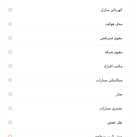
كهربائي منازل
محل هواتف
مقوي سيرفس
مقوي شبكة
مكتب افراح
ميكانيكي سيارات
نجار
نشتري سيارات
نقل عفش
ونش كرين سطحة