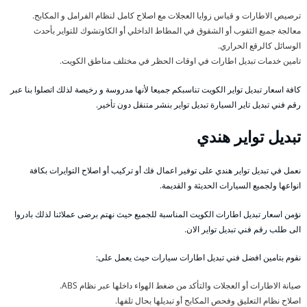
ترصيص الاطارات و قياس زوايا العجلات مع اصلاح كامل لنظام الفرامل و المكابح.
معالجة جميع الثقوب أو الشقوق في المطاط الداخلي أو الكاوتشوك للتواير بأحدث
الوسائل كالرقع الحراري.
تامين خدمات تبديل اطارات في اوقات الحظر في مختلف مناطق الكويت.
كافة اسعار تبديل تواير الكويت تناسبكم جميعا لأنها مدروسة و رخيصة لذلك اتصلوا بنا عبر
رقم فني تبديل تاير السيارة تبديل تواير بنشر متنقل دون تأخير.
تبديل تواير هندي
نعمل في تبديل تواير هندي على توفير اعمال فك أو تركيب أو اصلاح التوايرات بكافة
انواعها ولجميع السيارات الحديثة و القديمة.
نؤمن اسعار تبديل اطارات الكويت المناسبة للجميع حيث نهتم برضى عملائنا لذلك بادروا
الى طلب رقم فني تبديل تواير الان.
نقوم بتامين افضل فني تبديل اطارات سيارات حيث يعمل على:
صيانة الاطارات أو العجلات والتأكد من ضغط الهواء داخلها عبر نظام ABS.
اصلاح نظام التعليق وفحص المكابح أو تبديلها بحال تلفها.