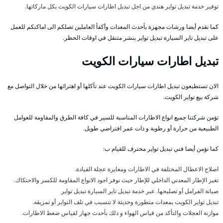
توفير خدمة تبديل تواير هندي من اجل تبديل اطارات سيارات الكويت بكل ماركاتها.
كما نقدم أيضا ورشات مجهزة بأحدث المعدات وأكفأ العاملين تصلكم الى اماكنكم للعمل
على تبديل تاير السيارة تبديل تواير بنشر متنقل في اوقات الحظر.
تبديل اطارات سيارات الكويت
الان تستطيعون تبديل اطارات سيارات الكويت عند تآكلها أو اهترائها من خلال التواصل مع
شركة بيع تواير الكويت.
تؤمن شركتنا جميع انواع الاطارات المناسبة للسير في كافة الطرق والمقاومة للعوامل
الطبيعية من حرارة أو رطوبة و ذات عمر افتراضي طويل.
كما نؤمن أيضا فني تبديل تواير محترف للقيام ب:
اصلاح الاعطال المختلفة في الاطارات ومعايرة عجلة القيادة.
تغير الإطار المعدني الداخلي للإطار حيث نوفر اجود الانواع المقاومة للكسر والاحتكاك.
صيانة الفرامل أو تصليحها. عبر خدمة تبديل تاير السيارة تبديل تواير
تبديل تواير الكويت بمعدات متطورة وحديثة لا تتسبب في تلف التواير أو تمزيقه.
موازنة العجلات والتأكد من قياس الهواء و ذلك بأحدث جهاز لقياس ضغط الاطارات.