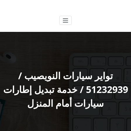
لتجاوز
الكويتية
خدمات وظائف بالكويت
لى
لمحتوى
تواير سيارات النويصيب /
51232939‬ / خدمة تبديل إطارات
سيارات أمام المنزل