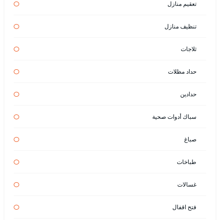
تعقيم منازل
تنظيف منازل
ثلاجات
حداد مظلات
حدادين
سباك أدوات صحية
صباغ
طباخات
غسالات
فتح اقفال