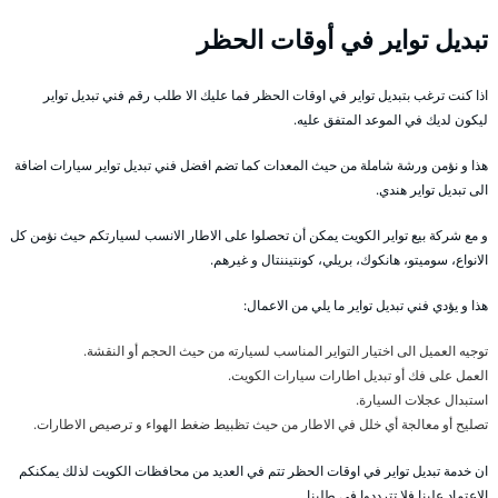
تبديل تواير في أوقات الحظر
اذا كنت ترغب بتبديل تواير في اوقات الحظر فما عليك الا طلب رقم فني تبديل تواير
ليكون لديك في الموعد المتفق عليه.
هذا و نؤمن ورشة شاملة من حيث المعدات كما تضم افضل فني تبديل تواير سيارات اضافة
الى تبديل تواير هندي.
و مع شركة بيع تواير الكويت يمكن أن تحصلوا على الاطار الانسب لسيارتكم حيث نؤمن كل
الانواع، سوميتو، هانكوك، بريلي، كونتيننتال و غيرهم.
هذا و يؤدي فني تبديل تواير ما يلي من الاعمال:
توجيه العميل الى اختيار التواير المناسب لسيارته من حيث الحجم أو النقشة.
العمل على فك أو تبديل اطارات سيارات الكويت.
استبدال عجلات السيارة.
تصليح أو معالجة أي خلل في الاطار من حيث تظبيط ضغط الهواء و ترصيص الاطارات.
ان خدمة تبديل تواير في اوقات الحظر تتم في العديد من محافظات الكويت لذلك يمكنكم
الاعتماد علينا فلا تترددوا في طلبنا.