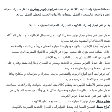
خدماتنا مميزة واستثنائية لذلك نقدم خدمة بنشر
تبديل تواير سيارات
متنقل سيارات حديثة
بخبرة واسعة وباستخدام أفضل المعدات والأدوات الحديثة لتعطي أفضل النتائج.
يقدم فني تبديل إطارات الكويت للسيارات الحديثة المميزات التالية:
نعمل عبر فني بنشر تبديل تواير متنقل الكويت من استبدال الإطارات أو التواير المتآكلة
نتيجة الاحتكاك أو المثقوبة بحرفية مميزة.
نقوم أيضاً بنفخ الإطارات بالهواء وموازنة السيارة لتعطي مزيداً من الثبات والسلاسة
خلال القيادة حيث يؤدي قلة ضغط الهواء في الإطارات للالتواء المفرط الذي يسبب
المزيد من الاحتكاك والذي يسبب التلف السريع للإطار.
نعمل على تبديل التواير للسيارات الحديثة وسيارات السباق بإطارات متينة وقادرة على
تحمل الضغط وتثبيتها بطريقة محترفة.
كما نوفر أيضاً أجود أنواع الزيوت والتشحيم لتزيت المحرك والدواسات والمكابح وناقل
السرعة لمنع الاحتكاك بحرفية مميزة.
نقوم بفحص الأنظمة الكهربائية ونظام ABC منعاً لحدوث الحوادث والانزلاقات المفاجئة.
نعمل على صيانة البطارية السيارة وفحصها بشكل دقيق وتأكد من نسبة السوائل في
داخلها عبر فني خدمة تبديل تواير الكويت.
بنشر متنقل
تبديل تواير السيارات عند البيت جميع مناطق الكويت
كراج متنقل
لتصليح السيارات وتبديل التواير أمام المنزل الخدمة السريعة بالكويت .