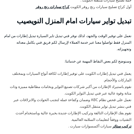
خمة تصليح سيارات متنقلة الكويت .
أول كراج تصليح سيارات رنج روفر الكويت
كراج سيارات رنج روفر
تبديل تواير سيارات امام المنزل النويصيب
نعمل على توفير الوقت والجهد، لذلك نوفر فني تبديل تاير السيارة تبديل إطارات من امام
المنزل فقط تواصلوا معنا عبر خدمة العملاء لإرسال لكم فريق فني بكامل معداته
وتجهيزاته.
وسنوضح لكم بعض النقاط المهمة عن خدماتنا:
يعمل فني تبديل إطارات الكويت على توفير إطارات لكافة أنواع السيارات وبمختلف
الماركات والأحجام.
نقوم باستيراد الإطارات من أكبر شركات تصنيع التواير وبخامات مطاطية مميزة وذات
متانة وقوة عالية عبر فني تبديل التواير الكويت.
نعمل على فحص نظام ABC وضمان وكفاءة عمله لتجنب الحوادث والانزلاقات عبر
فني بنشر تبديل تواير متنقل الكويت.
نقوم بفك الإطارات التالفة وتركيب الإطارات جديدة بخبرة عالية وباستخدام أحدث
التقنيات ووفقاً لتعليمات السلامة العالمية.
تركيب ستائر
سيارات أكسسوارات سيارت .