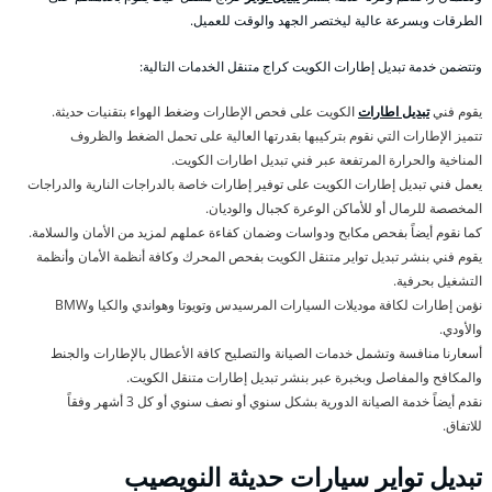
الطرقات وبسرعة عالية ليختصر الجهد والوقت للعميل.
وتتضمن خدمة تبديل إطارات الكويت كراج متنقل الخدمات التالية:
يقوم فني
تبديل اطارات
الكويت على فحص الإطارات وضغط الهواء بتقنيات حديثة.
تتميز الإطارات التي نقوم بتركيبها بقدرتها العالية على تحمل الضغط والظروف
المناخية والحرارة المرتفعة عبر فني تبديل اطارات الكويت.
يعمل فني تبديل إطارات الكويت على توفير إطارات خاصة بالدراجات النارية والدراجات
المخصصة للرمال أو للأماكن الوعرة كجبال والوديان.
كما نقوم أيضاً بفحص مكابح ودواسات وضمان كفاءة عملهم لمزيد من الأمان والسلامة.
يقوم فني بنشر تبديل تواير متنقل الكويت بفحص المحرك وكافة أنظمة الأمان وأنظمة
التشغيل بحرفية.
نؤمن إطارات لكافة موديلات السيارات المرسيدس وتويوتا وهواندي والكيا وBMW
والأودي.
أسعارنا منافسة وتشمل خدمات الصيانة والتصليح كافة الأعطال بالإطارات والجنط
والمكافح والمفاصل وبخبرة عبر بنشر تبديل إطارات متنقل الكويت.
نقدم أيضاً خدمة الصيانة الدورية بشكل سنوي أو نصف سنوي أو كل 3 أشهر وفقاً
للاتفاق.
تبديل تواير سيارات حديثة النويصيب