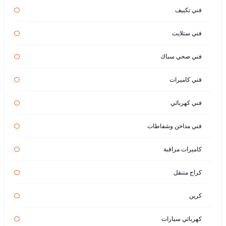
فني تكييف
فني ستلايت
فني صحي سباك
فني كاميرات
فني كهربائي
فني مداخن وشفاطات
كاميرات مراقبة
كراج متنقل
كرين
كهربائي سيارات