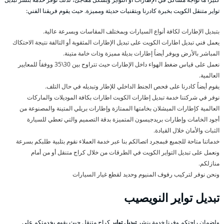
تواير متنقل الكويت بخبرة كادرنا وبتقنيات حديثة ومميزة. حيث يقوم فريقنا الفني:
بتبديل الإطارات لكافة أنواع السيارات وبمختلف المقاسات وبسرعة عالية.
يعمل فني تبديل اطارات الكويت على تبديل الإطارات المثقوبة أو التالفة نتيجة الاحتكاك
المباشر بالأرض ويوفر أيضاً إطارات بديلة مميزة وذات خامة متينة.
نعمل على قياس ضغط الهواء داخل الإطارات حيث تتراوح بين 30\35 ووفقاً للمعايير
العالمية.
يقوم أيضاً كادرنا على فحص الجنط الداخلي للإطار وتبديله في حال التلف.
نوفر في شركتنا خدمة تبديل إطارات الكويت اطارات بكافة الموديلات والماركات
العالمية كإطارات الميشلان بخامتها الممتازة وإطارات بريلي المتينة والمصنوعة من
أجود الخامات وإطارات بريدجيسون المتميزة بدقة التصميم والتي تعطي للسيارة
الثبات والأمان خلال القيادة.
خدماتنا متاحة للجميع فبمجرد اتصالكم بنا عبر خدمة العملاء نقوم بتلبية طلبكم بسرعة
ونعمل على تبديل التواير الكويت في الطرقات من خلال كراج متنقل أو من أمام
منازلكم.
ونحن نوفر لتركيب رفوف المنيوم وحديد لقطع غيار السيارات
تبديل تواير النويصيب
ولضمان راحتكم وفرنا خدمة بنشر
تبديل تواير
كراج متنقل حيث يقوم بخدمتكم على