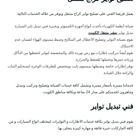
يعمل فريقنا الفني على تصليح تواير كراج متنقل ونوفر من خلاله الخدمات التالية:
صيانة أنظمة الكهرباء بأحدث أنواع أجهزة الكمبيوتر وبخبرة فني تبديل تاير السيارة
تبديل تواير
بنشر متنقل الكويت
.
نقوم بصيانة التواير وتصليح الأعطال في المكابح وضبط مستوى الهواء لضمان عدم
الاحتكاك.
نقوم أيضاً بتركيب إطارات مع رش بوردة تالك والمخصصة لتواير لحفظها من التآكل
وزيادة عمرها وتحملها للضغط والحرارة.
نوفر إطارات خاصة وضبطها بمستوى ثابت ومخصص للطرقات الوعرة لتمنحكم الثبات
والراحة خلال القيادة.
خدماتنا مميزة بأسعار مميزة وتشمل كافة خدمات الصيانة وتصليح وتركيب وتبديل
وجاهزون لخدمتكم على مدار 24 ساعة وبكافة مناطق الكويت.
فني تبديل تواير
يقوم فني تبديل تواير بكافة خدمات الاطارات و التوايرات لمختلف انواع السيارات و من
كافة الماركات، خبرة فائقة و مهارة كبيرة يتحلى بها.