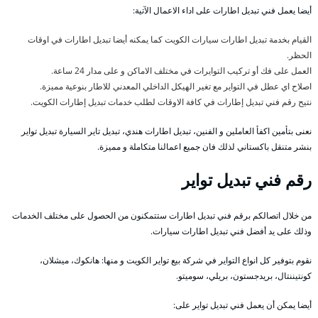
أيضا يعمل فني تبديل اطارات على اداء الاعمال الآتية:
القيام بخدمة تبديل اطارات سيارات الكويت كما يمكنه أيضا تبديل اطارات في اوقات
الحظر.
العمل على فك أو تركيب التوايرات في مختلف الاماكن و على مدار 24 ساعة.
اصلاح اي عطل في التواير مع تغير الهيكل الداخلي المعدني للاطار بنوعية مميزة.
نتيح رقم فني تبديل إطارات في كافة الاوقات لطلب خدمات تبديل إطارات الكويت.
نعنى بتأمين اكفأ العاملين و الفنين، تبديل اطارات هندي، تبديل تاير السيارة تبديل تواير
بنشر متنقل باكستاني لذلك فان جميع اعمالنا متكاملة و مميزة.
رقم فني تبديل تواير
من خلال اتصالكم برقم فني تبديل اطارات ستتمكنون من الحصول على مختلف الخدمات
وذلك على يد أفضل فني تبديل اطارات سيارات.
نقوم بتوفير كل انواع التواير في شركة بيع تواير الكويت و منها: هانكوك، ميشلان،
كونتيننتال، بريدجستون، بريلي، سوميتو.
أيضا يمكن أن يعمل فني تبديل تواير على: