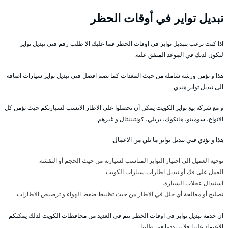
تبديل تواير في أوقات الحظر
اذا كنت ترغب بتبديل تواير في اوقات الحظر فما عليك الا طلب رقم فني تبديل تواير
ليكون لديك في الموعد المتفق عليه.
هذا و نؤمن ورشة شاملة من حيث المعدات كما تضم افضل فني تبديل تواير سيارات اضافة
الى تبديل تواير هندي.
و مع شركة بيع تواير الكويت يمكن أن تحصلوا على الاطار الانسب لسيارتكم حيث نؤمن كل
الانواع، سوميتو، هانكوك، بريلي، كونتيننتال و غيرهم.
هذا و يؤدي فني تبديل تواير ما يلي من الاعمال:
توجيه العميل الى اختيار التواير المناسب لسيارته من حيث الحجم أو النقشة.
العمل على فك أو تبديل اطارات سيارات الكويت.
استبدال عجلات السيارة.
تصليح أو معالجة أي خلل في الاطار من حيث تظبيط ضغط الهواء و ترصيص الاطارات.
ان خدمة تبديل تواير في اوقات الحظر تتم في العديد من محافظات الكويت لذلك يمكنكم
الاعتماد علينا فلا تترددوا في طلبنا.