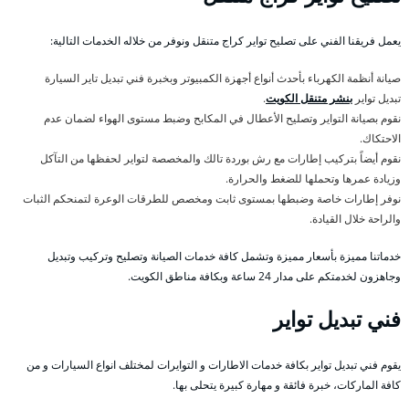
يعمل فريقنا الفني على تصليح تواير كراج متنقل ونوفر من خلاله الخدمات التالية:
صيانة أنظمة الكهرباء بأحدث أنواع أجهزة الكمبيوتر وبخبرة فني تبديل تاير السيارة
تبديل تواير
بنشر متنقل الكويت
.
نقوم بصيانة التواير وتصليح الأعطال في المكابح وضبط مستوى الهواء لضمان عدم
الاحتكاك.
نقوم أيضاً بتركيب إطارات مع رش بوردة تالك والمخصصة لتواير لحفظها من التآكل
وزيادة عمرها وتحملها للضغط والحرارة.
نوفر إطارات خاصة وضبطها بمستوى ثابت ومخصص للطرقات الوعرة لتمنحكم الثبات
والراحة خلال القيادة.
خدماتنا مميزة بأسعار مميزة وتشمل كافة خدمات الصيانة وتصليح وتركيب وتبديل
وجاهزون لخدمتكم على مدار 24 ساعة وبكافة مناطق الكويت.
فني تبديل تواير
يقوم فني تبديل تواير بكافة خدمات الاطارات و التوايرات لمختلف انواع السيارات و من
كافة الماركات، خبرة فائقة و مهارة كبيرة يتحلى بها.