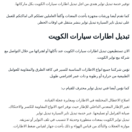
توفير خدمة تبديل تواير هندي من اجل تبديل اطارات سيارات الكويت بكل ماركاتها.
كما نقدم أيضا ورشات مجهزة بأحدث المعدات وأكفأ العاملين تصلكم الى اماكنكم للعمل
على تبديل تاير السيارة تبديل تواير بنشر متنقل في اوقات الحظر.
تبديل اطارات سيارات الكويت
الان تستطيعون تبديل اطارات سيارات الكويت عند تآكلها أو اهترائها من خلال التواصل مع
شركة بيع تواير الكويت.
تؤمن شركتنا جميع انواع الاطارات المناسبة للسير في كافة الطرق والمقاومة للعوامل
الطبيعية من حرارة أو رطوبة و ذات عمر افتراضي طويل.
كما نؤمن أيضا فني تبديل تواير محترف للقيام ب:
اصلاح الاعطال المختلفة في الاطارات ومعايرة عجلة القيادة.
تغير الإطار المعدني الداخلي للإطار حيث نوفر اجود الانواع المقاومة للكسر والاحتكاك.
صيانة الفرامل أو تصليحها. عبر خدمة تبديل تاير السيارة تبديل تواير
تبديل تواير الكويت بمعدات متطورة وحديثة لا تتسبب في تلف التواير أو تمزيقه.
موازنة العجلات والتأكد من قياس الهواء و ذلك بأحدث جهاز لقياس ضغط الاطارات.