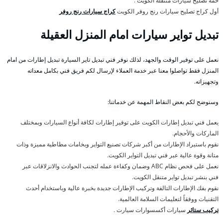
خمة تصليح سيارات متنقلة الكويت .
أول كراج تصليح سيارات رنج روفر الكويت
كراج سيارات رنج روفر
تبديل تواير سيارات امام المنزل العقيلة
نعمل على توفير الوقت والجهد، لذلك نوفر فني تبديل تاير السيارة تبديل إطارات من امام
المنزل فقط تواصلوا معنا عبر خدمة العملاء لإرسال لكم فريق فني بكامل معداته
وتجهيزاته.
وسنوضح لكم بعض النقاط المهمة عن خدماتنا:
يعمل فني تبديل إطارات الكويت على توفير إطارات لكافة أنواع السيارات وبمختلف
الماركات والأحجام.
نقوم باستيراد الإطارات من أكبر شركات تصنيع التواير وبخامات مطاطية مميزة وذات
متانة وقوة عالية عبر فني تبديل التواير الكويت.
نعمل على فحص نظام ABC وضمان وكفاءة عمله لتجنب الحوادث والانزلاقات عبر
فني بنشر تبديل تواير متنقل الكويت.
نقوم بفك الإطارات التالفة وتركيب الإطارات جديدة بخبرة عالية وباستخدام أحدث
التقنيات ووفقاً لتعليمات السلامة العالمية.
تركيب ستائر
سيارات أكسسوارات سيارت .