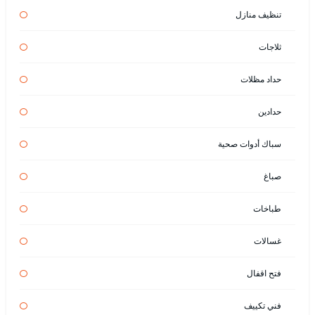
تنظيف منازل
ثلاجات
حداد مظلات
حدادين
سباك أدوات صحية
صباغ
طباخات
غسالات
فتح اقفال
فني تكييف