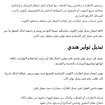
ترصيص الاطارات و قياس زوايا العجلات مع اصلاح كامل لنظام الفرامل و المكابح.
معالجة جميع الثقوب أو الشقوق في المطاط الداخلي أو الكاوتشوك للتواير بأحدث
الوسائل كالرقع الحراري.
تامين خدمات تبديل اطارات في اوقات الحظر في مختلف مناطق الكويت.
كافة اسعار تبديل تواير الكويت تناسبكم جميعا لأنها مدروسة و رخيصة لذلك اتصلوا بنا عبر
رقم فني تبديل تاير السيارة تبديل تواير بنشر متنقل دون تأخير.
تبديل تواير هندي
نعمل في تبديل تواير هندي على توفير اعمال فك أو تركيب أو اصلاح التوايرات بكافة
انواعها ولجميع السيارات الحديثة و القديمة.
نؤمن اسعار تبديل اطارات الكويت المناسبة للجميع حيث نهتم برضى عملائنا لذلك بادروا
الى طلب رقم فني تبديل تواير الان.
نقوم بتامين افضل فني تبديل اطارات سيارات حيث يعمل على:
صيانة الاطارات أو العجلات والتأكد من ضغط الهواء داخلها عبر نظام ABS.
اصلاح نظام التعليق وفحص المكابح أو تبديلها بحال تلفها.