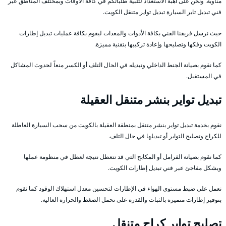
مناوبة. ونحن على أهبة الاستعداد لتلبية طلباتكم في كافة الأوقات وبمختلف المناطق عبر
فني تبديل تاير السيارة تبديل تواير متنقل الكويت.
حيث نرسل فريقنا الفني بكافة الأدوات والمعدات ليقوم بكافة عمليات تبديل إطارات
الكويت وفكها وتصليحها وإعادة تركيبها بتقنية مميزة.
كما نقوم بصيانة الجنط الداخلي وتبديله في الحال التلف أو الكسر منعاً لحدوث المشاكل
في المستقبل.
تبديل تواير بنشر متنقل العقيلة
نقوم بخدمة تبديل تواير بنشر متنقل بمنطقة العقيلة بالكويت من سحب السيارة العاطلة
للكراج وتصليح التواير أو تبديلها في حال التلف.
كما نقوم بصيانة الفرامل أو المكابح التي قد تتعطل نتيجة لعطل في منظومة عملها
وبشكل مفاجئ عبر فني تبديل إطارات الكويت.
نعمل على ضبط مستوى الهواء في الإطارات لتحسين معدل استهلاك الوقود كما نقوم
بتوفير إطارات متميزة بالثبات والقدرة على تحمل الضغط والحرارة العالية.
تصليح تواير كراج متنقل