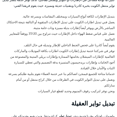
تواير متنقل الكويت بخبرة كادرنا وبتقنيات حديثة ومميزة. حيث يقوم فريقنا الفني:
بتبديل الإطارات لكافة أنواع السيارات وبمختلف المقاسات وبسرعة عالية.
يعمل فني تبديل اطارات الكويت على تبديل الإطارات المثقوبة أو التالفة نتيجة الاحتكاك
المباشر بالأرض ويوفر أيضاً إطارات بديلة مميزة وذات خامة متينة.
نعمل على قياس ضغط الهواء داخل الإطارات حيث تتراوح بين 30\35 ووفقاً للمعايير
العالمية.
يقوم أيضاً كادرنا على فحص الجنط الداخلي للإطار وتبديله في حال التلف.
نوفر في شركتنا خدمة تبديل إطارات الكويت اطارات بكافة الموديلات والماركات
العالمية كإطارات الميشلان بخامتها الممتازة وإطارات بريلي المتينة والمصنوعة من
أجود الخامات وإطارات بريدجيسون المتميزة بدقة التصميم والتي تعطي للسيارة
الثبات والأمان خلال القيادة.
خدماتنا متاحة للجميع فبمجرد اتصالكم بنا عبر خدمة العملاء نقوم بتلبية طلبكم بسرعة
ونعمل على تبديل التواير الكويت في الطرقات من خلال كراج متنقل أو من أمام
منازلكم.
ونحن نوفر لتركيب رفوف المنيوم وحديد لقطع غيار السيارات
تبديل تواير العقيلة
ولضمان راحتكم وفرنا خدمة بنشر
تبديل تواير
كراج متنقل حيث يقوم بخدمتكم على