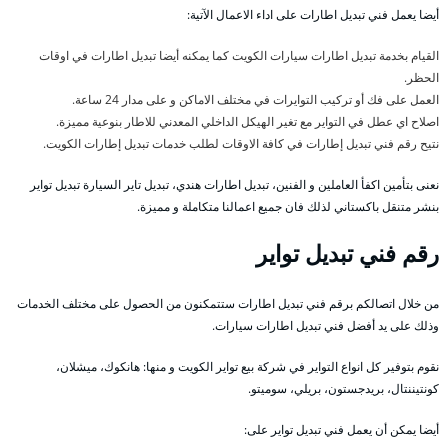
أيضا يعمل فني تبديل اطارات على اداء الاعمال الآتية:
القيام بخدمة تبديل اطارات سيارات الكويت كما يمكنه أيضا تبديل اطارات في اوقات
الحظر.
العمل على فك أو تركيب التوايرات في مختلف الاماكن و على مدار 24 ساعة.
اصلاح اي عطل في التواير مع تغير الهيكل الداخلي المعدني للاطار بنوعية مميزة.
نتيح رقم فني تبديل إطارات في كافة الاوقات لطلب خدمات تبديل إطارات الكويت.
نعنى بتأمين اكفأ العاملين و الفنين، تبديل اطارات هندي، تبديل تاير السيارة تبديل تواير
بنشر متنقل باكستاني لذلك فان جميع اعمالنا متكاملة و مميزة.
رقم فني تبديل تواير
من خلال اتصالكم برقم فني تبديل اطارات ستتمكنون من الحصول على مختلف الخدمات
وذلك على يد أفضل فني تبديل اطارات سيارات.
نقوم بتوفير كل انواع التواير في شركة بيع تواير الكويت و منها: هانكوك، ميشلان،
كونتيننتال، بريدجستون، بريلي، سوميتو.
أيضا يمكن أن يعمل فني تبديل تواير على: