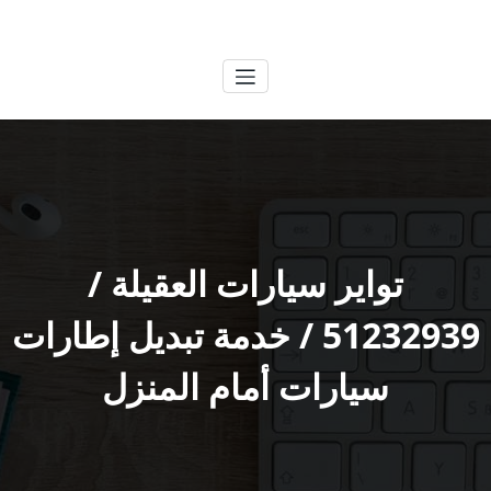
لتجاوز
الكويتية
خدمات وظائف بالكويت
لى
لمحتوى
تواير سيارات العقيلة /
51232939‬ / خدمة تبديل إطارات
سيارات أمام المنزل