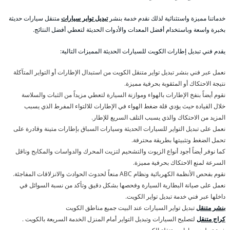
خدماتنا مميزة واستثنائية لذلك نقدم خدمة بنشر
تبديل تواير سيارات
متنقل سيارات حديثة
بخبرة واسعة وباستخدام أفضل المعدات والأدوات الحديثة لتعطي أفضل النتائج.
يقدم فني تبديل إطارات الكويت للسيارات الحديثة المميزات التالية:
نعمل عبر فني بنشر تبديل تواير متنقل الكويت من استبدال الإطارات أو التواير المتآكلة
نتيجة الاحتكاك أو المثقوبة بحرفية مميزة.
نقوم أيضاً بنفخ الإطارات بالهواء وموازنة السيارة لتعطي مزيداً من الثبات والسلاسة
خلال القيادة حيث يؤدي قلة ضغط الهواء في الإطارات للالتواء المفرط الذي يسبب
المزيد من الاحتكاك والذي يسبب التلف السريع للإطار.
نعمل على تبديل التواير للسيارات الحديثة وسيارات السباق بإطارات متينة وقادرة على
تحمل الضغط وتثبيتها بطريقة محترفة.
كما نوفر أيضاً أجود أنواع الزيوت والتشحيم لتزيت المحرك والدواسات والمكابح وناقل
السرعة لمنع الاحتكاك بحرفية مميزة.
نقوم بفحص الأنظمة الكهربائية ونظام ABC منعاً لحدوث الحوادث والانزلاقات المفاجئة.
نعمل على صيانة البطارية السيارة وفحصها بشكل دقيق وتأكد من نسبة السوائل في
داخلها عبر فني خدمة تبديل تواير الكويت.
بنشر متنقل
تبديل تواير السيارات عند البيت جميع مناطق الكويت
كراج متنقل
لتصليح السيارات وتبديل التواير أمام المنزل الخدمة السريعة بالكويت .