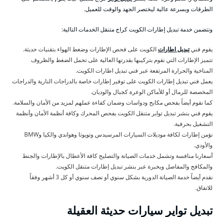
الطرقات وبسرعة عالية ليختصر الجهد والوقت للعميل.
وتتضمن خدمة تبديل إطارات الكويت كراج متنقل الخدمات التالية:
يقوم فني
تبديل اطارات
الكويت على فحص الإطارات وضغط الهواء بتقنيات حديثة.
تتميز الإطارات التي نقوم بتركيبها بقدرتها العالية على تحمل الضغط والظروف
المناخية والحرارة المرتفعة عبر فني تبديل اطارات الكويت.
يعمل فني تبديل إطارات الكويت على توفير إطارات خاصة بالدراجات النارية والدراجات
المخصصة للرمال أو للأماكن الوعرة كجبال والوديان.
كما نقوم أيضاً بفحص مكابح ودواسات وضمان كفاءة عملهم لمزيد من الأمان والسلامة.
يقوم فني بنشر تبديل تواير متنقل الكويت بفحص المحرك وكافة أنظمة الأمان وأنظمة
التشغيل بحرفية.
نؤمن إطارات لكافة موديلات السيارات المرسيدس وتويوتا وهواندي والكيا وBMW
والأودي.
أسعارنا منافسة وتشمل خدمات الصيانة والتصليح كافة الأعطال بالإطارات والجنط
والمكافح والمفاصل وبخبرة عبر بنشر تبديل إطارات متنقل الكويت.
نقدم أيضاً خدمة الصيانة الدورية بشكل سنوي أو نصف سنوي أو كل 3 أشهر وفقاً
للاتفاق.
تبديل تواير سيارات حديثة العقيلة