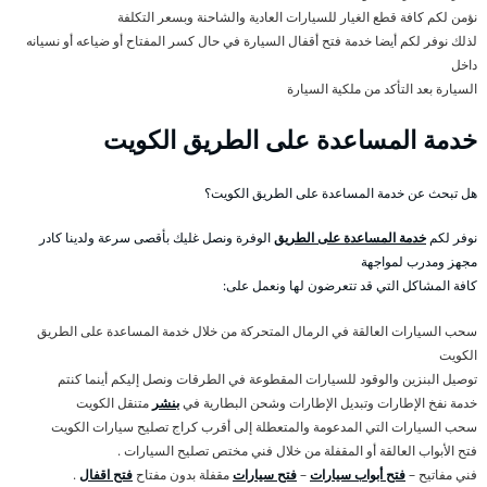
نؤمن لكم كافة قطع الغيار للسيارات العادية والشاحنة وبسعر التكلفة
لذلك نوفر لكم أيضا خدمة فتح أقفال السيارة في حال كسر المفتاح أو ضياعه أو نسيانه
داخل
السيارة بعد التأكد من ملكية السيارة
خدمة المساعدة على الطريق الكويت
هل تبحث عن خدمة المساعدة على الطريق الكويت؟
نوفر لكم
خدمة المساعدة على الطريق
الوفرة ونصل غليك بأقصى سرعة ولدينا كادر
مجهز ومدرب لمواجهة
كافة المشاكل التي قد تتعرضون لها ونعمل على:
سحب السيارات العالقة في الرمال المتحركة من خلال خدمة المساعدة على الطريق
الكويت
توصيل البنزين والوقود للسيارات المقطوعة في الطرقات ونصل إليكم أينما كنتم
خدمة نفخ الإطارات وتبديل الإطارات وشحن البطارية في
بنشر
متنقل الكويت
سحب السيارات التي المدعومة والمتعطلة إلى أقرب كراج تصليح سيارات الكويت
فتح الأبواب العالقة أو المقفلة من خلال فني مختص تصليح السيارات .
فني مفاتيح –
فتح أبواب سيارات
–
فتح سيارات
مقفلة بدون مفتاح
فتح اقفال
.