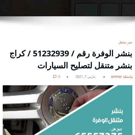
بنشر متنقل
بنشر الوفرة رقم / 51232939‬ / كراج
بنشر متنقل لتصليح السيارات
بواسطة ammar
مارس 7, 2021
0