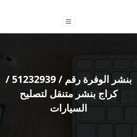
لتجاوز
الكويتية
خدمات وظائف بالكويت
لى
لمحتوى
بنشر الوفرة رقم / 51232939‬ /
كراج بنشر متنقل لتصليح
السيارات