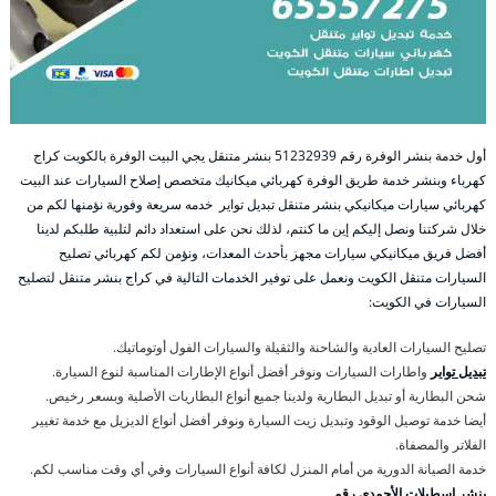
أول خدمة بنشر الوفرة رقم 51232939‬ بنشر متنقل يجي البيت الوفرة بالكويت كراج
كهرباء وبنشر خدمة طريق الوفرة كهربائي ميكانيك متخصص إصلاح السيارات عند البيت
كهربائي سيارات ميكانيكي بنشر متنقل تبديل تواير خدمه سريعة وفورية نؤمنها لكم من
خلال شركتنا ونصل إليكم إين ما كنتم، لذلك نحن على استعداد دائم لتلبية طلبكم لدينا
أفضل فريق ميكانيكي سيارات مجهز بأحدث المعدات، ونؤمن لكم كهربائي تصليح
السيارات متنقل الكويت ونعمل على توفير الخدمات التالية في كراج بنشر متنقل لتصليح
السيارات في الكويت:
تصليح السيارات العادية والشاحنة والثقيلة والسيارات الفول أوتوماتيك.
تبديل تواير
واطارات السيارات ونوفر أفضل أنواع الإطارات المناسبة لنوع السيارة.
شحن البطارية أو تبديل البطارية ولدينا جميع أنواع البطاريات الأصلية وبسعر رخيص.
أيضا خدمة توصيل الوقود وتبديل زيت السيارة ونوفر أفضل أنواع الديزيل مع خدمة تغيير
الفلاتر والمصفاة.
خدمة الصيانة الدورية من أمام المنزل لكافة أنواع السيارات وفي أي وقت مناسب لكم.
بنشر اسطبلات الأحمدي رقم