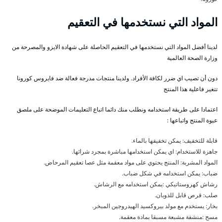
المواد التي نستخدمها في التعقيم
لدينا أفضل المواد التي نستخدمها في التعقيم الحاصلة على شهادة الايزو والمصرحة من
وزارة الصحة العالمية
دون أن تصيب اي ضرر لكافة الأفراد. ولدينا منتجات مدرجة فعالة ضد فايروس كورونا
تتغير فاعلية هذا المنتج
اعتمادا على طريقة استخدامه ونطلب منك دائما اتباع التعليمات الموضحة على ملصق
عبوة المنتج واتباعها :
قابلة للتخفيف: يمكن تخفيفها بالماء.
جاهزة للاستخدام: اي يمكن استخدامها مباشرة بمجرد شرائها.
المواد المشربة: المنتج يحتوي على مواد معقمة مثل عصا تعقيم المرحاض.
ضباب: يمكن استخدامه في شكل ضباب.
رشاش كهروستاتيكي :يمكن استخدامه مع الرشاش.
صلب: قرص قابل للذوبان.
بخار: يستخدم مع مولد بيروكسيد الهيدروجين المبخر.
مسح :منشفة مشبعة مسبقا بمادة معقمة.