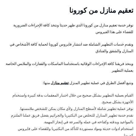
تعقيم منازل من كورونا
نوفر خدمة تعقيم منازل من كورونا الذي ظهر حديثا ونتخذ كافة الإجراءات الضرورية
للقضاء على هذا الفيروس
ونقدم خدمات التطهير الشاملة ضد انتشار فايروس كورونا لحماية كافة الأشخاص في
المنازل والشقق والفنادق
ويتخذ فريقنا كافة الإجراءات الوقائية باستخدامنا الماسكات والقفازات والملابس الخاصة
بعملية التطهير
ونتبع أفضل الطرق في عملية تطهير المنزل
تعقيم منازل
منها:
القيام بعملية التطهير بشكل صحيح من خلال اختبار المعقمات بدقة كبيرة واستخدام
الأجهزة بشكل صحيح.
نوفر عملية تطهير شاملة لأسطح المنازل ولأي مكان يمكن للشخص ملامستها.
نقدم خدمة تطهير المنازل للتخلص من البكتيريا والجراثيم بفضل فريق عملنا الملتزم
بالمواعيد وبدقته وكفاءته في عمله والسرعة في إنجاز المهمة.
استخدام ادوات حديثة ومواد مستوردة للتأكد من البكتيريا وللقضاء على فايروس
كورونا.