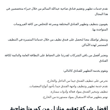
نقدم خدمات تطهير وتعقيم فنادق ضاحية عبدالله السالم من خلال خبراء متخصصين في
هذا المجال
يقومون بتنظيف وتطهير الفنادق المختلفة وبسرعة للتخلص من كافة الفيروسات
المتواجدة بها.
وننتظر تواصلك معنا لتحصل على فندق نظيف من خلال خدماتنا المتميزة في التنظيف
المستمر لهذه الأماكن
ونعتبر أفضل من باقي الشركات لقدرتنا على الحفاظ على النظافة العامة والدائمة لكافة
الفنادق
ونقوم بخدمة التطهير للفنادق كالتالي:
نحرص على تنظيف الفندق جيدا من الداخل والخارج.
نقدم خدمة تطهير وتنظيف واجهة الفندق جيدا بأجود أنواع المعقمات.
تنظيف وتبخير الفندق بمواد فعالة وأدوات ممتازة.
نهتم بتطهير صالة الاستقبال بمواد مستوردة من الخارج.
افضل شركة تعقيم منازل من كورونا ضاحية