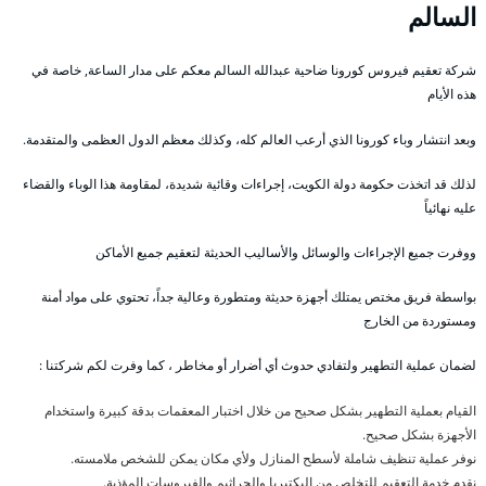
السالم
شركة تعقيم فيروس كورونا ضاحية عبدالله السالم معكم على مدار الساعة, خاصة في
هذه الأيام
وبعد انتشار وباء كورونا الذي أرعب العالم كله، وكذلك معظم الدول العظمى والمتقدمة.
لذلك قد اتخذت حكومة دولة الكويت، إجراءات وقائية شديدة، لمقاومة هذا الوباء والقضاء
عليه نهائياً
ووفرت جميع الإجراءات والوسائل والأساليب الحديثة لتعقيم جميع الأماكن
بواسطة فريق مختص يمتلك أجهزة حديثة ومتطورة وعالية جداً، تحتوي على مواد أمنة
ومستوردة من الخارج
لضمان عملية التطهير ولتفادي حدوث أي أضرار أو مخاطر ، كما وفرت لكم شركتنا :
القيام بعملية التطهير بشكل صحيح من خلال اختبار المعقمات بدقة كبيرة واستخدام
الأجهزة بشكل صحيح.
نوفر عملية تنظيف شاملة لأسطح المنازل ولأي مكان يمكن للشخص ملامسته.
نقدم خدمة التعقيم للتخلص من البكتيريا والجراثيم والفيروسات المؤذية.