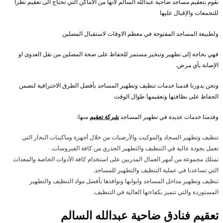
نقوم بتعقيم مساجد ضاحية عبدالله السالم لأنها من الأماكن التي تحتاج الى تعقيم نظرا
للتجمعات والإقبال عليها
ولطبيعة المساجد المفتوحة في معظم الاوقات لاستقبال المصلين
فهي بحاجة إلى تطهير وتبخير مستمر للحفاظ على صحة المصلين من نقل العدوى او
الإصابة بأي مرض.
ونحن بدورنا قدمنا خدمات تنظيف وتطهير المساجد بأفضل الطرق الاحترافية لنضمن
الحفاظ على نظافتها وتعقيمها طوال الوقت
وقدمنا خدمات عديدة في تطهير المساجد
شركة تعقيم
منها:
تنظيف وتطهير السجاد والموكيت والأرضيات من خلال أجهزة وماكينات البخار التي
تعمل بجودة عالية في التنظيف والتطهير الجذري من كافة الفيروسات.
نمتلك مجموعة من أمهر العمال المدربين على استخدام كافة الأدوات الخاصة والمعدات
التي تساعدنا في عملية التنظيف والتطهير للمساجد.
تنظيف وتطهير مداخل المساجد وابوابها ونوافذها بأفضل مواد التنظيف والتطهير
المستوردة والتي تتميز بكفاءتها العالية في التنظيف.
تعقيم فنادق ضاحية عبدالله السالم