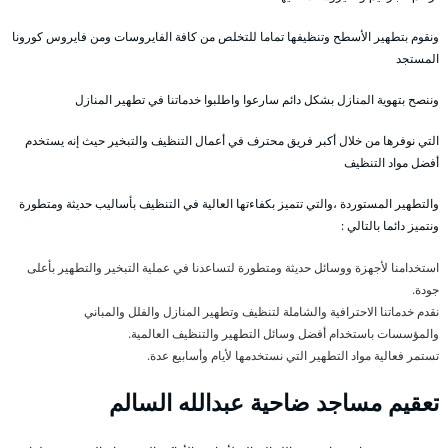
ونقوم بتطهير الأسطح وتنظيفها تماما للتخلص من كافة الفايروسات ومن فايروس كورونا
المستجد
وننصح بتهوية المنازل بشكل دائم سارعوا واطلبوا خدماتنا في تطهير المنازل
التي نوفرها من خلال أكبر فريق محترف في أعمال التنظيف والتبخير حيث إنه يستخدم
أفضل مواد التنظيف
والتطهير المستوردة ،والتي تتميز بكفاءتها العالية في التنظيف بأساليب حديثة ومتطورة
ونتميز دائما بالتالي :
استخدامنا لأجهزة ووسائل حديثة ومتطورة لتساعدنا في عملية التبخير والتطهير بأعلى
جودة.
نقدم خدماتنا الاحترافية والشاملة لتنظيف وتطهير المنازل والفلل والمباني
والمؤسسات باستخدام أفضل وسائل التطهير والتنظيف العالمية.
تستمر فعالية مواد التطهير التي نستخدمها لأيام وأسابيع عدة.
تعقيم مساجد ضاحية عبدالله السالم