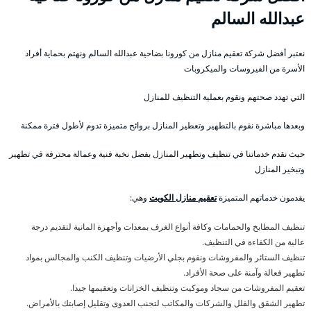
عبدالله السالم
نعتبر أفضل شركة تعقيم منازل من كورونا بضاحية عبدالله السالم ونهتم بحماية أفراد
الأسرة من الفيروسات والميكروبات
التي تهدد صحتهم ونقوم بعملية التنظيف للمنازل
وبعدها مباشرة نقوم بالتطهير وتعطير المنازل بروائح متميزة تدوم لأطول فترة ممكنة
حيث نقدم خدماتنا في تنظيف وتطهير المنازل بفضل نخبة فنية وعمالة محترفة في تطهير
وتبخير المنازل
يقدمون خدماتهم المتميزة
تعقيم منازل الكويت
وهي:
تنظيف المطابخ والحمامات وكافة أنواع الغرف بمعدات وأجهزة المانية لتقديم درجة
عالية من الكفاءة في التنظيف.
تنظيف الستائر والمفروشات ونقوم بجلي الأرضيات وتنظيف الكنب والمجالس بمواد
تطهير فعالة وآمنة على صحة الأفراد.
تعقيم المفروشات من سجاد وموكيت وتنظيف الخزانات وتعقيمها جيدا.
تطهير الشقق والفلل والشركات والمكاتب لتجنب العدوى وتقليل إصابتك بالأمراض.