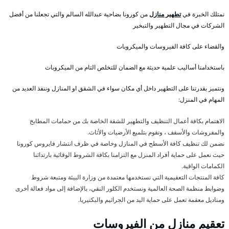
نمتلك الخبرة في
تطهير منازل
من كورونا بضاحية عبدالله السالم والتي تجعلنا من أفضل
الشركات في مجال التطهير والتبخير
والقضاء على كافة الفيروسات والميكروبات
باستخدامنا أساليب علمية حديثة مع الضمان للتخلص التام من الميكروبات
ونتميز بقدرتنا على التطهير داخل أي مكان سواء في الشقق او المنازل وننفذ العديد من
المهام في المنزل:
الاهتمام بكافة أعمال التنظيف والتطهير للشقة الخاصة بك من حمامات المطابخ
والمفروشات والأسقف ، ونقوم بتلميع الأرضيات والأثاث.
نضمن لك تنظيف كافة الأسطح في المنازل وخاصة في ظرف انتشار فايروس كورونا
حيث نعمل على حماية أفراد المنزل مع التزامنا بكافة الشروط الوقائية بارتدائنا
الكمامات الواقية.
كافة المنتجات التعقيمية التي نستخدمها معتمدة من وزارة البيئة ومتبعة شروط
وضوابط منظمة الصحة العالمية ونستخدم الكلور النقي، بالإضافة إلى مواد فعالة أخرى
ومناديل معقمة تعمل على حماية اليد من الجراثيم والبكتيريا.
تعقيم منازل من الفيروسات