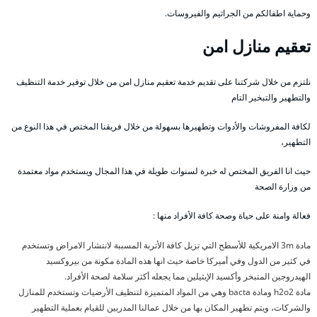
وحماية اطفالكم من الجراثيم والفيروسات.
تعقيم منازل امن
نلتزم من خلال شركتنا على تقديم خدمة تعقيم منازل امن من خلال توفير خدمة التنظيف
والتطهير والتبخير التام
لكافة المفروشات والأدوات وتطهيرها بسهولة من خلال فريقنا المختص في هذا النوع من
التطهير،
حيث انا الفريق المختص له خبرة لسنوات طويلة في هذا المجال ويستخدم مواد معتمدة
من وزارة الصحة
فعالة وامنة على حياة وصحة كافة الأفراد منها :
مادة 3m الامريكية للأسطح التي تزيل كافة الأتربة المسببة لانتشار الامراض وتستخدم
في كثير من الدول وفي أميركا خاصة حيث انها هذه المادة مكونة من بيروكسيد
الهيدروجين المتبخر وأكسيد الإيثيلين مما يجعله أكثر سلامة لصحة الأفراد.
مادة h2o2 ومادة bacta وهي من المواد المتميزة لتنظيف الأرضيات وتستخدم للمنازل
والشركات، ويتم تطهير المكان بها من خلال عمالنا المدربين للقيام بعملية التطهير