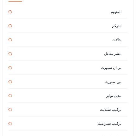
المنيوم
انتركم
بدالات
بنشر متنقل
بي ان سبورت
بين سبورت
تبديل تواير
تركيب ستلايت
تركيب سيراميك