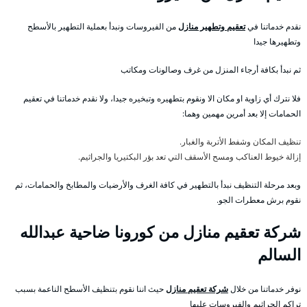
نقدم خدماتنا في
تعقيم وتطهير منازل
من الفيروسات ونبدأ بعملية التطهير بالأسطح
وتطهيرها جيدا
ثم نبدأ بكافة أرجاء المنزل من غرف وصالونات ومكاتب
فلا نترك أي زاوية او مكان الا ونقوم بتطهيره وتبخيره جيدا، ولا نقدم خدماتنا في تعقيم
الحمامات إلا بعد أمرين مهمين وهما:
تنظيف المكان وشفط الأتربة والغبار.
إزالة خيوط العناكب ومسح الأسقف التي تعد بؤر البكتيريا والجراثيم.
وبعد مرحلة التنظيف نبدأ بالتطهير في كافة الغرف والأرضيات والمطابخ والحمامات، ثم
نقوم برش معطرات الجو.
شركة تعقيم منازل من كورونا ضاحية عبدالله
السالم
نوفر خدماتنا من خلال
شركة تعقيم منازل
حيث اننا نقوم بتنظيف الأسطح الناعمة بسبب
تراكم الجراثيم والفيروسات عليها