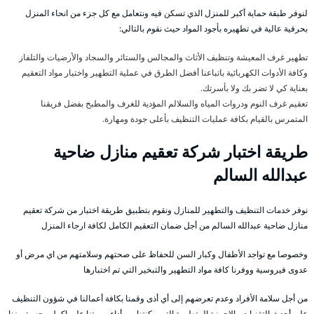
لنوفر طبقة حماية أكبر للمنزل الذي تسكن فيه ونتعامل مع كل جزء من انحاء المنزل
بحرفية عالية في تطهيره بأجود المواد حيث نقوم بالتالي:
تطهير غرف المعيشة وتنظيف الأثاث والمجالس والستائر والسجاد والأرضيات والتلفاز
وكافة الأدوات الكهربائية باتباعنا أفضل الطرق في عملية التطهير واختيار مواد التعقيم
بعناية كي لا تضر بك ولا بأسرتك.
تعقيم غرف النوم ودروات المياه والسلالم المؤدية للغرف والمطبخ بفضل فريقنا
المتمرس بالقيام بكافة عمليات التنظيف بأعلى جودة ومهارة.
طريقة اختبار شركة تعقيم منازل ضاحية
عبدالله السالم
نوفر خدمات التنظيف والتطهير للمنازل ونقوم بتطبيق طريقة اختبار من شركة تعقيم
منازل ضاحية عبدالله السالم من أجل ضمان التعقيم الكامل لكافة ارجاء المنزل
وخصوصا مع تواجد الأطفال وكبار السن للحفاظ على صحتهم وسلامتهم من اي مرض أو
عدوى فيروسية ووفرنا كافة مواد التطهير والتبخير التي تم اختبارها
من أجل سلامة الأفراد وعدم تعرضهم إلى أي أذى وقمنا بكافة أعمالنا في شؤون التنظيف
على أحدث التقنيات والاجهزة المتطورة التي مكنتنا من أداء مهمتنا على اكمل وجه وتميزنا