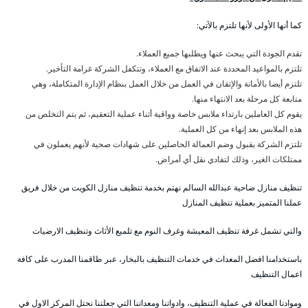
كما أنها الأولى لأنها تلتزم بالآتي:
تقدم الجودة التي يبحث عنها ويطلبها جميع العملاء.
تلتزم بالمواعيد المحددة عند الاتفاق مع العملاء، وتتكفل الشركة غرامة التأخير.
تلتزم أيضا بالأمانة والإتقان في العمل من خلال العمل بنظام الإدارة المتكاملة، وهي
متابعة كل مرحلة بعد الانتهاء منها.
يقوم كل العاملين بارتداء ملابس خاصة وواقية أثناء عملية التعقيم، ثم يتم التخلص من
هذه الملابس بعد إنهاء من كل العملية.
تلتزم الشركة بقبول وضم العمالة الحاصلين على شهادات صحية لأنهم يعملون في
ممتلكات الغير، وذلك لتفادي نقل أي أمراض.
تنظيف منازل ضاحية عبدالله السالم نهتم بخدمة تنظيف منازل الكويت من خلال فريق
عملنا المتميز بعملية تنظيف المنازل
والتي تشمل غرفة تنظيف المعيشة وغرف النوم مع تلميع الأثاث وتنظيف الارضيات
باستخدامنا افضل المعدات في خدمات التنظيف بالبخار، عبر طاقمنا المدرب على كافة
اعمال التنظيف
وموادنا الفعالة في عملية التنظيف، وادواتنا ومعداتنا التي جعلتنا نحتل المركز الاول في