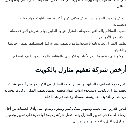
بالتالي :
تنظيف وتطهير الحمامات بتنظيف مكثف كونها أكثر عرضة للتلوث بمواد فعالة
ومضمونة.
تنظيف السلالم والحدائق المحيطة بالمنزل لتواجد الطيور بها والتعرض لأجواء محملة
بالكثير من الأمراض.
تطهير المنازل بعناية تامة باستخدامنا مواد تطهير مجربة قبل استخدامها لضمان جودتها
وفاعليتها.
التركيز على تعقيم مقابض الأبواب والكراسي والمقاعد والمكاتب وتنظيف المطابخ.
أرخص شركة تعقيم منازل بالكويت
نقدم خدمة التنظيف و التطهير والتبخير لكافة المنازل في الكويت ونعتبر أرخص شركة
تعقيم منازل بالكويت ونستخدم ادوات ومواد معقمة، تضمن تطهير المكان وكل ما يوجد به
من مصادر للعدوى الفيروسية النشطة وخاصة في هذه الأيام،
فنحن قادرين على تعقيم وتطهير بشكل كبير ومتقن، ونقدم أعلى وأدق الخدمات من أجل
ارضاء العملاء في تطهير المنازل ونعد أفضل شركة رخيصة لها قدرة على تطهير وتعقيم
المنازل والفلل والقصور ونتميز بما يلي: