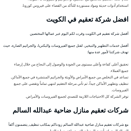
استخدام أدوات حديثة ومواد مستوردة للتأكد من القضاء على فيروس كورونا.
افضل شركة تعقيم في الكويت
أفضل شركة تعقيم في الكويت وفرت لكم اليوم عبر عمالها المختصين
أفضل خدمات التطهير والتبخير، لقتل جميع الفيروسات والبكتريا، والجراثيم الضارة، حيث
تهدف شركتنا لأمور عدة منها:
تحقيق أعلى كفاءة وأعلى مستوى من الجودة والوصول إلى النجاح من خلال إرضاء
جميع العملاء.
تساعد في التخلص من جميع الأمراض والأوبئة والجراثيم المنتشرة في جميع الأماكن.
تنظيف وتطهير الأماكن جيداً، ثم تأتي مرحلة التعقيم لتنهي تماماً وتقضي على جميع
الفيروسات.
توفر الشركة كل الاحتياجات اللازمة للتصدي لجميع الفيروسات والأمراض.
شركات تعقيم منازل ضاحية عبدالله السالم
مع شركات تعقيم منازل ضاحية عبدالله السالم زودناكم بمكاتب تنظيف, يتضمنون أكفأ
العمالة المحملة بأحدث المعدات التي تساعد بعملية التطهير