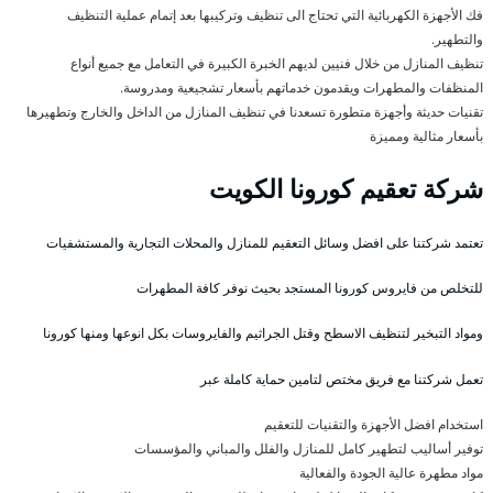
فك الأجهزة الكهربائية التي تحتاج الى تنظيف وتركيبها بعد إتمام عملية التنظيف
والتطهير.
تنظيف المنازل من خلال فنيين لديهم الخبرة الكبيرة في التعامل مع جميع أنواع
المنظفات والمطهرات ويقدمون خدماتهم بأسعار تشجيعية ومدروسة.
تقنيات حديثة وأجهزة متطورة تسعدنا في تنظيف المنازل من الداخل والخارج وتطهيرها
بأسعار مثالية ومميزة
شركة تعقيم كورونا الكويت
تعتمد شركتنا على افضل وسائل التعقيم للمنازل والمحلات التجارية والمستشفيات
للتخلص من فايروس كورونا المستجد بحيث نوفر كافة المطهرات
ومواد التبخير لتنظيف الاسطح وقتل الجراثيم والفايروسات بكل انوعها ومنها كورونا
تعمل شركتنا مع فريق مختص لتامين حماية كاملة عبر
استخدام افضل الأجهزة والتقنيات للتعقيم
توفير أساليب لتطهير كامل للمنازل والفلل والمباني والمؤسسات
مواد مطهرة عالية الجودة والفعالية