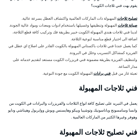
يقوم بهت فني ثلاجات الكويت؟
تصليح ثلاجات
المهبولة ذات الماركات العالمية واكتشاف العطل بسرعة عالية.
صيانة ثلاجات
المهبولة وتنظيفها وغسيلها باستخدام ادوات ومعدات ومواد عالية الجودة.
لدينا فني ثلاجات هندي المهبولة الكويت خبير بطريقة فك وتركيب كافة قطع الثلاجة،
اضافة الى اختيار قطع مناسبة لنوعية الثلاجة.
كما يعمل عندنا فني ثلاجات باكستاني المهبولة بالكويت القادر على اصلاح اي عطل في
الفريزة كمشاكل التسريب وخلل في البرودة.
ولتنظيف الفريزة بطريقة مضمونة فني فريزرات الكويت مستعد لتقديم خدماته على
مدار الساعة.
تعبئة غاز من قبل
فني برادات
المهبولة الكويت مع جودة النوعية.
فني ثلاجات المهبولة
يعمل في التبريد على تصليح كافة انواع الثلاجات والفريزرات والبرادات في الكويت من
وانسا وسامسونج وباناسونيك وتوشيبا وبيكو وهايسنس وبوش ووايربول وهيتاشي ودايو
وهوفر وغيرها الكثير من الماركات العالمية .
فني تصليح ثلاجات المهبولة