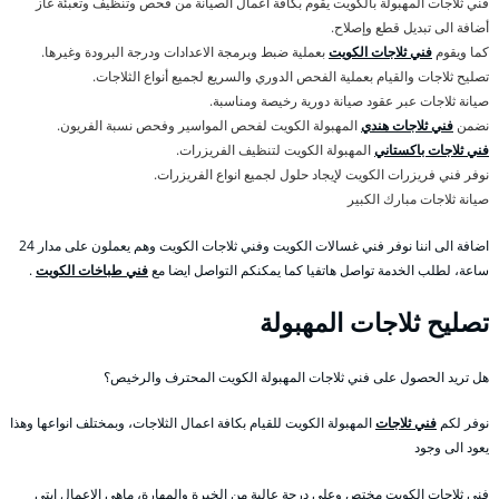
فني ثلاجات المهبولة بالكويت يقوم بكافة اعمال الصيانة من فحص وتنظيف وتعبئة غاز
أضافة الى تبديل قطع وإصلاح.
كما ويقوم
فني ثلاجات الكويت
بعملية ضبط وبرمجة الاعدادات ودرجة البرودة وغيرها.
تصليح ثلاجات والقيام بعملية الفحص الدوري والسريع لجميع أنواع الثلاجات.
صيانة ثلاجات عبر عقود صيانة دورية رخيصة ومناسبة.
نضمن
فني ثلاجات هندي
المهبولة الكويت لفحص المواسير وفحص نسبة الفريون.
فني ثلاجات باكستاني
المهبولة الكويت لتنظيف الفريزرات.
نوفر فني فريزرات الكويت لإيجاد حلول لجميع انواع الفريزرات.
صيانة ثلاجات مبارك الكبير
اضافة الى اننا نوفر فني غسالات الكويت وفني ثلاجات الكويت وهم يعملون على مدار 24
ساعة، لطلب الخدمة تواصل هاتفيا كما يمكنكم التواصل ايضا مع
فني طباخات الكويت
.
تصليح ثلاجات المهبولة
هل تريد الحصول على فني ثلاجات المهبولة الكويت المحترف والرخيص؟
نوفر لكم
فني ثلاجات
المهبولة الكويت للقيام بكافة اعمال الثلاجات، وبمختلف انواعها وهذا
يعود الى وجود
فني ثلاجات الكويت مختص وعلى درجة عالية من الخبرة والمهارة، ماهي الاعمال ابتي