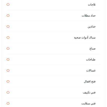
ثلاجات
حداد مظلات
حدادين
سباك أدوات صحية
صباغ
طباخات
غسالات
فتح اقفال
فني تكييف
فني ستلايت