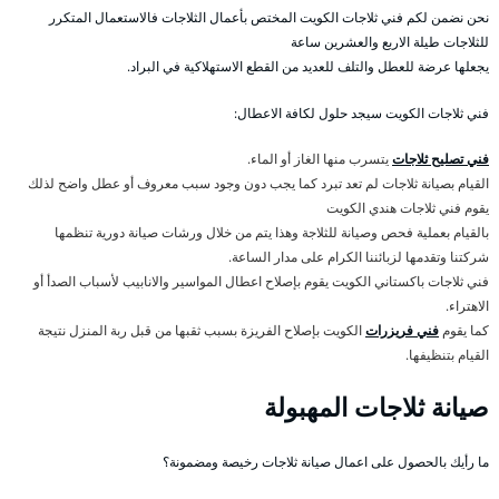
نحن نضمن لكم فني ثلاجات الكويت المختص بأعمال الثلاجات فالاستعمال المتكرر
للثلاجات طيلة الاربع والعشرين ساعة
يجعلها عرضة للعطل والتلف للعديد من القطع الاستهلاكية في البراد.
فني ثلاجات الكويت سيجد حلول لكافة الاعطال:
فني تصليح ثلاجات
يتسرب منها الغاز أو الماء.
القيام بصيانة ثلاجات لم تعد تبرد كما يجب دون وجود سبب معروف أو عطل واضح لذلك
يقوم فني ثلاجات هندي الكويت
بالقيام بعملية فحص وصيانة للثلاجة وهذا يتم من خلال ورشات صيانة دورية تنظمها
شركتنا وتقدمها لزبائننا الكرام على مدار الساعة.
فني ثلاجات باكستاني الكويت يقوم بإصلاح اعطال المواسير والانابيب لأسباب الصدأ أو
الاهتراء.
كما يقوم
فني فريزرات
الكويت بإصلاح الفريزة بسبب ثقبها من قبل ربة المنزل نتيجة
القيام بتنظيفها.
صيانة ثلاجات المهبولة
ما رأيك بالحصول على اعمال صيانة ثلاجات رخيصة ومضمونة؟