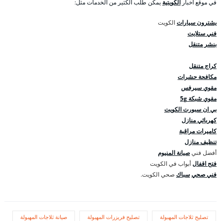
في موقع أخبار
الكويتية
يمكن طلب الكثير من الخدمات مثل:
يشترون سيارات
الكويت
فني ستلايت
بنشر متنقل
كراج متنقل
مكافحة حشرات
مقوي سيرفس
مقوي شبكة 5g
بي ان سبورت الكويت
كهربائي منازل
كاميرات مراقبة
تنظيف منازل
أفضل فني
صيانة المنيوم
فتح اقفال
أبواب في الكويت
فني صحي
سباك
صحي الكويت.
تصليح ثلاجات المهبولة
تصليح فريزرات المهبولة
صيانة ثلاجات المهبولة