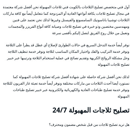
أول فني متخصص تصليح الثلاجات بالكويت فني ثلاجات المهبولة نحن أفضل شركة معتمدة
في مجال تصليح ثلاجات بكافة أنواعها العادية أو المزدوجة كما نتعامل أيضاً مع كافة ماركات
الثلاجات توشيبا باناسونيك السامسونغ والفيستل وغيرها لذلك نحن نعتمد على فنين
ومهندسين مختصين وذو خبرة في تصليح ثلاجات وصيانة كافة أنواع الفريزر والمجمدات
ونعمل من خلال روح الفريق لنصل إليكم بأقصى سرعة
نوفر أيضاً خدمة التدخل السريع في حالات الطوارئ لإصلاح أي عطل قد يطرأ على الثلاجة
ونوفر خدمة التركيب والفك واختيار المكان المناسب لثلاجة ونوفر خدمة تنظيف الثلاجة
وحل مشكلة الروائح الكريهة وتقديم نصائح في عملية استخدام الثلاجة وترتيبها عبر خبير
تصليح ثلاجات المهبولة
لذلك نحن أفضل شركة حاصلة على شهادة أفضل شركة تصليح ثلاجات المهبولة كما
نستورد أيضا أحدث الثلاجات من ماركات مختلفة ونوفر أيضاً خدمة تعبئة غاز الفريون للثلاجة
ونوفر خدمة تصليح طباخات العادية والكهربائية والكترونية عبر خبير تصليح طباخات
المهبولة
تصليح ثلاجات المهبولة 24/7
هل تريد تصليح ثلاجات من قبل شخص مضمون ومحترف؟