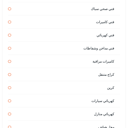
فني صحي سباك
فني كاميرات
فني كهربائي
فني مداخن وشفاطات
كاميرات مراقبة
كراج متنقل
كرين
كهربائي سيارات
كهربائي منازل
محل هواتف