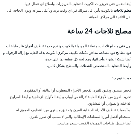
أيضا نضمن فني فريزرات الكويت لتنظيف الفريزرات واصلاح اي عطل فيها.
معلم ثلاجات
بالكويت يأتي الى منزلك في اي وقت تريد وبأعلى سرعة ودون الحاجة الى
نقل الثلاجة الى مراكز الصيانة
مصلح ثلاجات 24 ساعة
اول فني مصلح ثلاجات بمنطقة المهبولة بالكويت ونقدم خدمة تنظيف أفران غاز طباخات
هود مطابخ هود مطاعم مداخن دكتات تكييف مركزي الكويت بدقة للغاية مع إزالة الرفوف و
أيضا شبكة الشواء وأجزائها، ومعالجة كل قطعة بها على حدة،
و أيضا التنظيف المتخصص للشعلات والسطح بشكل كامل،
حيث نقوم ب:
فحص مسبق ودقيق للفرن لفحص الأجزاء المعطوب أو التالفة أو المفقودة.
تجريد الفرن من الأجزاء القابلة لإزالة من أبواب و أيضا الألواح الزجاجية و أيضا المراوح
الداخلية والصواني أو المشاوي.
نبدأ بعملية تنظيف الأجزاء الداخلية للفرن وتحقيق مستوى من التنظيف العميق له.
استخدام أفضل أنواع المنظفات الإيطالية والتي لا تسبب أي ضرر للفرن.
أيضا غسيل طباخات المهبولة الكويت بسعر مناسب.