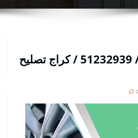
كراج سيارات المهبولة / 51232939‬ / كراج تصليح