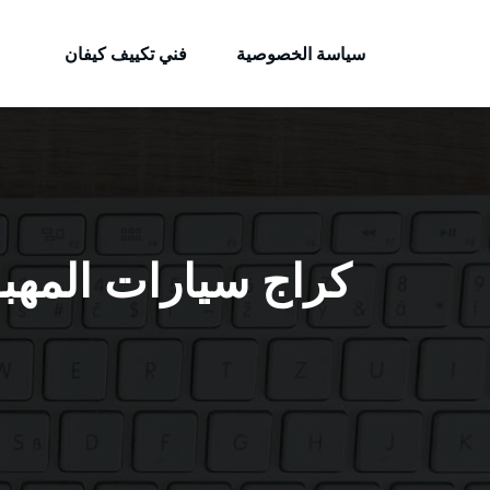
الكويتية
لتجاوز
خدمات وظائف بالكويت
لى
سياسة الخصوصية
فني تكييف كيفان
لمحتوى