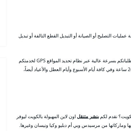
عمليات التصليح أو الصيانة أو التبديل القطع التالفة أو تبديل
متوافرون في كافة مناطق الكويت وضواحيها ونلبي طلباتكم بسرعة عالية عبر نظام تحديد المواقع GPS لخدمتكم
لكافة الأماكن خدمة 24 ساعة وفي كافة أيام الأسبوع وأيام العطل والأعياد أيضاً،
لكويت؟ نقدم لكم
بنشر متنقل
اون لاين المهبولة بالكويت ليوفر
ا وماركاتها من مرسيدس وبي أم دبليو وكيا ونيسان وغيرها.