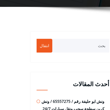
انتقال
أحدث المقالات
ونش ابو حليفة رقم / 65557275 / ونش
كرين سطحة سحب ونقل سيارات 24/7