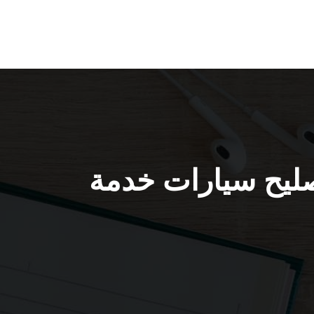
ة / 51232939 / كراج تصليح سيارات خدمة