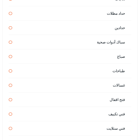
حداد مظلات
حدادين
سباك أدوات صحية
صباغ
طباخات
غسالات
فتح اقفال
فني تكييف
فني ستلايت