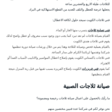
للثلاجات طيلة الاربع والعشرين ساعة
يجعلها عرضة للعطل والتلف للعديد من القطع الاستهلاكية في البراد.
فني ثلاجات الكويت سيجد حلول لكافة الاعطال:
فني تصليح ثلاجات
يتسرب منها الغاز أو الماء.
القيام بصيانة ثلاجات لم تعد تبرد كما يجب دون وجود سبب معروف أو عطل واضح لذلك
يقوم فني ثلاجات هندي الكويت
بالقيام بعملية فحص وصيانة للثلاجة وهذا يتم من خلال ورشات صيانة دورية تنظمها
شركتنا وتقدمها لزبائننا الكرام على مدار الساعة.
فني ثلاجات باكستاني الكويت يقوم بإصلاح اعطال المواسير والانابيب لأسباب الصدأ أو
الاهتراء.
كما يقوم
فني فريزرات
الكويت بإصلاح الفريزة بسبب ثقبها من قبل ربة المنزل نتيجة
القيام بتنظيفها.
صيانة ثلاجات الصبية
ما رأيك بالحصول على اعمال صيانة ثلاجات رخيصة ومضمونة؟
نحن نوفر لكم في شركتنا عدة فنيين مختصين منهم