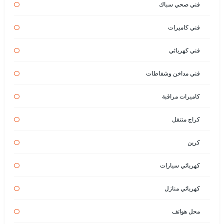
فني صحي سباك
فني كاميرات
فني كهربائي
فني مداخن وشفاطات
كاميرات مراقبة
كراج متنقل
كرين
كهربائي سيارات
كهربائي منازل
محل هواتف