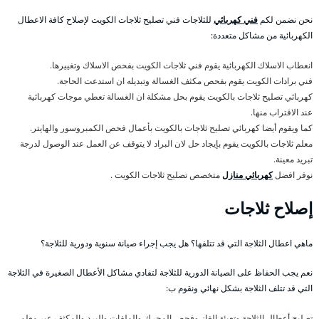
نحن نضمن لكم
فني كهربائي
للثلاجات فني تصليح ثلاجات الكويت لإصلاح كافة الاعطال
الكهربائية من مشاكل متعددة:
انعطاب الاسلاك الكهربائية يقوم فني ثلاجات الكويت بفحص الاسلاك وتغييرها.
فني برادات الكويت يقوم بفحص مكثف الغسالة وتبديله ان استدعت الحاجة.
كهربائي تصليح ثلاجات بالكويت يقوم بحل مشكلة ان الغسالة تعطي موجات كهربائية
عند الاقتراب منها.
كما ويقوم أيضا كهربائي تصليح ثلاجات بالكويت بأعمال فحص الكمبروسور والهايتر.
معلم ثلاجات بالكويت يقوم بإيجاد حل لان البراد لا يتوقف عن العمل عند الوصول لدرجة
تبريد معينة.
نوفر افضل
كهربائي منازل
متخصص تصليح ثلاجات الكويت .
إصلاح ثلاجات
ماهي اعطال الثلاجة التي قد تتلفها؟ هل يجب إجراء صيانة سنوية ودورية للثلاجة؟
نعم يجب الحفاظ على الصيانة الدورية للثلاجة لتفادي مشاكل الأعطال الصغيرة في الثلاجة
التي قد تتلف الثلاجة بشكل نهائي ونقوم ب:
تصليح أعطال الثلاجة وتعبئة الغاز وفحص المحرك والملفات والبرد والمكثف عبر معلم