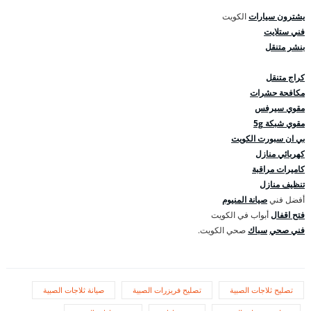
يشترون سيارات
الكويت
فني ستلايت
بنشر متنقل
كراج متنقل
مكافحة حشرات
مقوي سيرفس
مقوي شبكة 5g
بي ان سبورت الكويت
كهربائي منازل
كاميرات مراقبة
تنظيف منازل
أفضل فني
صيانة المنيوم
فتح اقفال
أبواب في الكويت
فني صحي
سباك
صحي الكويت.
تصليح ثلاجات الصبية
تصليح فريزرات الصبية
صيانة ثلاجات الصبية