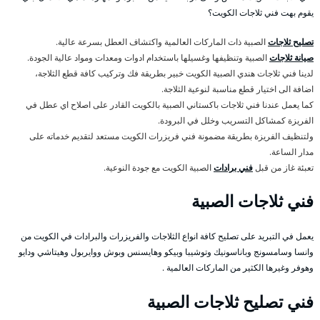
يقوم بهت فني ثلاجات الكويت؟
تصليح ثلاجات
الصبية ذات الماركات العالمية واكتشاف العطل بسرعة عالية.
صيانة ثلاجات
الصبية وتنظيفها وغسيلها باستخدام ادوات ومعدات ومواد عالية الجودة.
لدينا فني ثلاجات هندي الصبية الكويت خبير بطريقة فك وتركيب كافة قطع الثلاجة،
اضافة الى اختيار قطع مناسبة لنوعية الثلاجة.
كما يعمل عندنا فني ثلاجات باكستاني الصبية بالكويت القادر على اصلاح اي عطل في
الفريزة كمشاكل التسريب وخلل في البرودة.
ولتنظيف الفريزة بطريقة مضمونة فني فريزرات الكويت مستعد لتقديم خدماته على
مدار الساعة.
تعبئة غاز من قبل
فني برادات
الصبية الكويت مع جودة النوعية.
فني ثلاجات الصبية
يعمل في التبريد على تصليح كافة انواع الثلاجات والفريزرات والبرادات في الكويت من
وانسا وسامسونج وباناسونيك وتوشيبا وبيكو وهايسنس وبوش ووايربول وهيتاشي ودايو
وهوفر وغيرها الكثير من الماركات العالمية .
فني تصليح ثلاجات الصبية