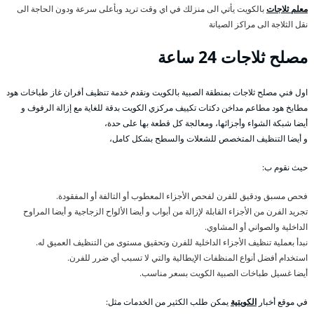
معلم ثلاجات
بالكويت يأتي الى منزلك في اي وقت تريد وبأعلى سرعة ودون الحاجة الى
نقل الثلاجة الى مراكز الصيانة
مصلح ثلاجات 24 ساعة
اول فني مصلح ثلاجات بمنطقة الصبية بالكويت ونقدم خدمة تنظيف أفران غاز طباخات هود
مطابخ هود مطاعم مداخن دكتات تكييف مركزي الكويت بدقة للغاية مع إزالة الرفوف و
أيضا شبكة الشواء وأجزائها، ومعالجة كل قطعة بها على حدة،
و أيضا التنظيف المتخصص للشعلات والسطح بشكل كامل،
حيث نقوم ب:
فحص مسبق ودقيق للفرن لفحص الأجزاء المعطوب أو التالفة أو المفقودة.
تجريد الفرن من الأجزاء القابلة لإزالة من أبواب و أيضا الألواح الزجاجية و أيضا المراوح
الداخلية والصواني أو المشاوي.
نبدأ بعملية تنظيف الأجزاء الداخلية للفرن وتحقيق مستوى من التنظيف العميق له.
استخدام أفضل أنواع المنظفات الإيطالية والتي لا تسبب أي ضرر للفرن.
أيضا غسيل طباخات الصبية الكويت بسعر مناسب.
في موقع أخبار
الكويتية
يمكن طلب الكثير من الخدمات مثل: