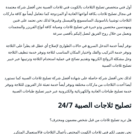
أول فني متخصص تصليح الثلاجات بالكويت فني ثلاجات الصبية نحن أفضل شركة معتمدة
في مجال تصليح ثلاجات بكافة أنواعها العادية أو المزدوجة كما نتعامل أيضاً مع كافة ماركات
الثلاجات توشيبا باناسونيك السامسونغ والفيستل وغيرها لذلك نحن نعتمد على فنين
ومهندسين مختصين وذو خبرة في تصليح ثلاجات وصيانة كافة أنواع الفريزر والمجمدات
ونعمل من خلال روح الفريق لنصل إليكم بأقصى سرعة
نوفر أيضاً خدمة التدخل السريع في حالات الطوارئ لإصلاح أي عطل قد يطرأ على الثلاجة
ونوفر خدمة التركيب والفك واختيار المكان المناسب لثلاجة ونوفر خدمة تنظيف الثلاجة
وحل مشكلة الروائح الكريهة وتقديم نصائح في عملية استخدام الثلاجة وترتيبها عبر خبير
تصليح ثلاجات الصبية
لذلك نحن أفضل شركة حاصلة على شهادة أفضل شركة تصليح ثلاجات الصبية كما نستورد
أيضا أحدث الثلاجات من ماركات مختلفة ونوفر أيضاً خدمة تعبئة غاز الفريون للثلاجة ونوفر
خدمة تصليح طباخات العادية والكهربائية والكترونية عبر خبير تصليح طباخات الصبية
تصليح ثلاجات الصبية 24/7
هل تريد تصليح ثلاجات من قبل شخص مضمون ومحترف؟
نحن نضمن لكم فني ثلاجات الكويت المختص بأعمال الثلاجات فالاستعمال المتكرر