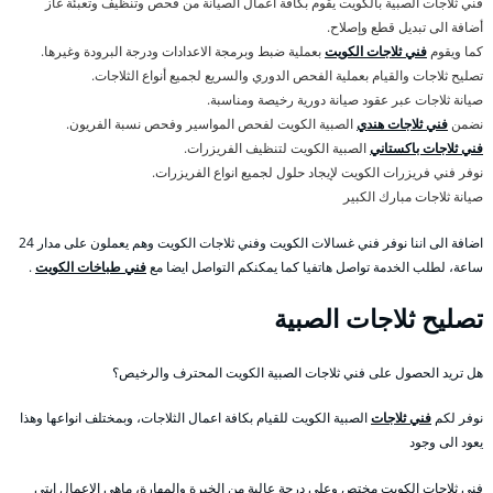
فني ثلاجات الصبية بالكويت يقوم بكافة اعمال الصيانة من فحص وتنظيف وتعبئة غاز
أضافة الى تبديل قطع وإصلاح.
كما ويقوم
فني ثلاجات الكويت
بعملية ضبط وبرمجة الاعدادات ودرجة البرودة وغيرها.
تصليح ثلاجات والقيام بعملية الفحص الدوري والسريع لجميع أنواع الثلاجات.
صيانة ثلاجات عبر عقود صيانة دورية رخيصة ومناسبة.
نضمن
فني ثلاجات هندي
الصبية الكويت لفحص المواسير وفحص نسبة الفريون.
فني ثلاجات باكستاني
الصبية الكويت لتنظيف الفريزرات.
نوفر فني فريزرات الكويت لإيجاد حلول لجميع انواع الفريزرات.
صيانة ثلاجات مبارك الكبير
اضافة الى اننا نوفر فني غسالات الكويت وفني ثلاجات الكويت وهم يعملون على مدار 24
ساعة، لطلب الخدمة تواصل هاتفيا كما يمكنكم التواصل ايضا مع
فني طباخات الكويت
.
تصليح ثلاجات الصبية
هل تريد الحصول على فني ثلاجات الصبية الكويت المحترف والرخيص؟
نوفر لكم
فني ثلاجات
الصبية الكويت للقيام بكافة اعمال الثلاجات، وبمختلف انواعها وهذا
يعود الى وجود
فني ثلاجات الكويت مختص وعلى درجة عالية من الخبرة والمهارة، ماهي الاعمال ابتي