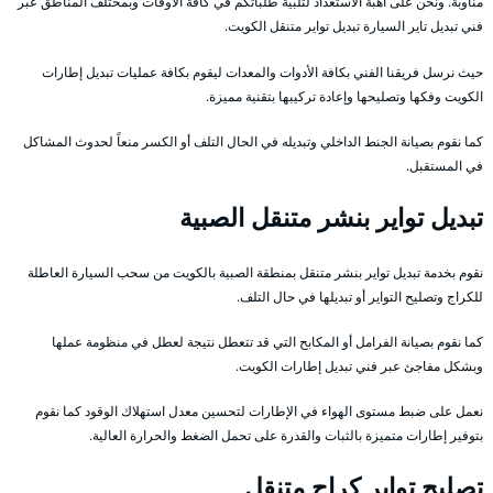
مناوبة. ونحن على أهبة الاستعداد لتلبية طلباتكم في كافة الأوقات وبمختلف المناطق عبر
فني تبديل تاير السيارة تبديل تواير متنقل الكويت.
حيث نرسل فريقنا الفني بكافة الأدوات والمعدات ليقوم بكافة عمليات تبديل إطارات
الكويت وفكها وتصليحها وإعادة تركيبها بتقنية مميزة.
كما نقوم بصيانة الجنط الداخلي وتبديله في الحال التلف أو الكسر منعاً لحدوث المشاكل
في المستقبل.
تبديل تواير بنشر متنقل الصبية
نقوم بخدمة تبديل تواير بنشر متنقل بمنطقة الصبية بالكويت من سحب السيارة العاطلة
للكراج وتصليح التواير أو تبديلها في حال التلف.
كما نقوم بصيانة الفرامل أو المكابح التي قد تتعطل نتيجة لعطل في منظومة عملها
وبشكل مفاجئ عبر فني تبديل إطارات الكويت.
نعمل على ضبط مستوى الهواء في الإطارات لتحسين معدل استهلاك الوقود كما نقوم
بتوفير إطارات متميزة بالثبات والقدرة على تحمل الضغط والحرارة العالية.
تصليح تواير كراج متنقل