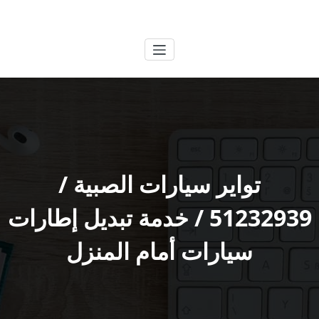
لتجاوز
الكويتية
خدمات وظائف بالكويت
لى
لمحتوى
تواير سيارات الصبية /
51232939‬ / خدمة تبديل إطارات
سيارات أمام المنزل