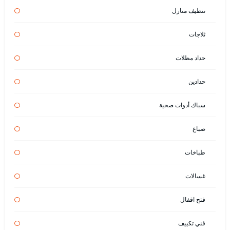
تنظيف منازل
ثلاجات
حداد مظلات
حدادين
سباك أدوات صحية
صباغ
طباخات
غسالات
فتح اقفال
فني تكييف