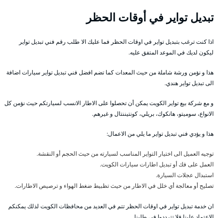
تبديل تواير في أوقات الحظر
اذا كنت ترغب بتبديل تواير في اوقات الحظر فما عليك الا طلب رقم فني تبديل تواير
ليكون لديك في الموعد المتفق عليه.
هذا و نؤمن ورشة شاملة من حيث المعدات كما تضم افضل فني تبديل تواير سيارات اضافة
الى تبديل تواير هندي.
و مع شركة بيع تواير الكويت يمكن أن تحصلوا على الاطار الانسب لسيارتكم حيث نؤمن كل
الانواع، سوميتو، هانكوك، بريلي، كونتيننتال و غيرهم.
هذا و يؤدي فني تبديل تواير ما يلي من الاعمال:
توجيه العميل الى اختيار التواير المناسب لسيارته من حيث الحجم أو النقشة.
العمل على فك أو تبديل اطارات سيارات الكويت.
استبدال عجلات السيارة.
تصليح أو معالجة أي خلل في الاطار من حيث تظبيط ضغط الهواء و ترصيص الاطارات.
ان خدمة تبديل تواير في اوقات الحظر تتم في العديد من محافظات الكويت لذلك يمكنكم
الاعتماد علينا فلا تترددوا في طلبنا.