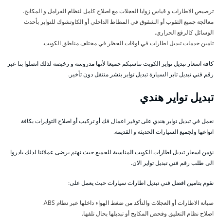
ترصيص الاطارات و قياس زوايا العجلات مع اصلاح كامل لنظام الفرامل و المكابح.
معالجة جميع الثقوب أو الشقوق في المطاط الداخلي أو الكاوتشوك للتواير بأحدث
الوسائل كالرقع الحراري.
تامين خدمات تبديل اطارات في اوقات الحظر في مختلف مناطق الكويت.
كافة اسعار تبديل تواير الكويت تناسبكم جميعا لأنها مدروسة و رخيصة لذلك اتصلوا بنا عبر
رقم فني تبديل تاير السيارة تبديل تواير بنشر متنقل دون تأخير.
تبديل تواير هندي
نعمل في تبديل تواير هندي على توفير اعمال فك أو تركيب أو اصلاح التوايرات بكافة
انواعها ولجميع السيارات الحديثة و القديمة.
نؤمن اسعار تبديل اطارات الكويت المناسبة للجميع حيث نهتم برضى عملائنا لذلك بادروا
الى طلب رقم فني تبديل تواير الان.
نقوم بتامين افضل فني تبديل اطارات سيارات حيث يعمل على:
صيانة الاطارات أو العجلات والتأكد من ضغط الهواء داخلها عبر نظام ABS.
اصلاح نظام التعليق وفحص المكابح أو تبديلها بحال تلفها.