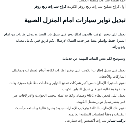
خمة تصليح سيارات متنقلة الكويت .
أول كراج تصليح سيارات رنج روفر الكويت
كراج سيارات رنج روفر
تبديل تواير سيارات امام المنزل الصبية
نعمل على توفير الوقت والجهد، لذلك نوفر فني تبديل تاير السيارة تبديل إطارات من امام
المنزل فقط تواصلوا معنا عبر خدمة العملاء لإرسال لكم فريق فني بكامل معداته
وتجهيزاته.
وسنوضح لكم بعض النقاط المهمة عن خدماتنا:
يعمل فني تبديل إطارات الكويت على توفير إطارات لكافة أنواع السيارات وبمختلف
الماركات والأحجام.
نقوم باستيراد الإطارات من أكبر شركات تصنيع التواير وبخامات مطاطية مميزة وذات
متانة وقوة عالية عبر فني تبديل التواير الكويت.
نعمل على فحص نظام ABC وضمان وكفاءة عمله لتجنب الحوادث والانزلاقات عبر
فني بنشر تبديل تواير متنقل الكويت.
نقوم بفك الإطارات التالفة وتركيب الإطارات جديدة بخبرة عالية وباستخدام أحدث
التقنيات ووفقاً لتعليمات السلامة العالمية.
تركيب ستائر
سيارات أكسسوارات سيارت .