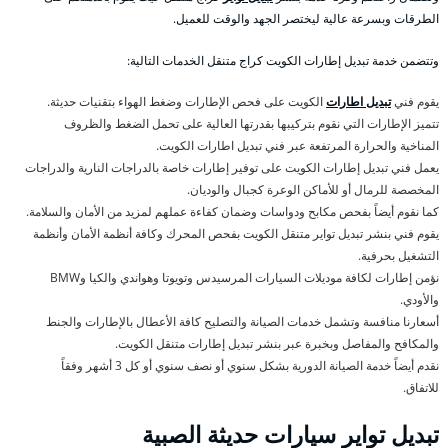
الطرقات وبسرعة عالية ليختصر الجهد والوقت للعميل.
وتتضمن خدمة تبديل إطارات الكويت كراج متنقل الخدمات التالية:
يقوم فني
تبديل اطارات
الكويت على فحص الإطارات وضغط الهواء بتقنيات حديثة.
تتميز الإطارات التي نقوم بتركيبها بقدرتها العالية على تحمل الضغط والظروف
المناخية والحرارة المرتفعة عبر فني تبديل اطارات الكويت.
يعمل فني تبديل إطارات الكويت على توفير إطارات خاصة بالدراجات النارية والدراجات
المخصصة للرمال أو للأماكن الوعرة كجبال والوديان.
كما نقوم أيضاً بفحص مكابح ودواسات وضمان كفاءة عملهم لمزيد من الأمان والسلامة.
يقوم فني بنشر تبديل تواير متنقل الكويت بفحص المحرك وكافة أنظمة الأمان وأنظمة
التشغيل بحرفية.
نؤمن إطارات لكافة موديلات السيارات المرسيدس وتويوتا وهواندي والكيا وBMW
والأودي.
أسعارنا منافسة وتشمل خدمات الصيانة والتصليح كافة الأعطال بالإطارات والجنط
والمكافح والمفاصل وبخبرة عبر بنشر تبديل إطارات متنقل الكويت.
نقدم أيضاً خدمة الصيانة الدورية بشكل سنوي أو نصف سنوي أو كل 3 أشهر وفقاً
للاتفاق.
تبديل تواير سيارات حديثة الصبية