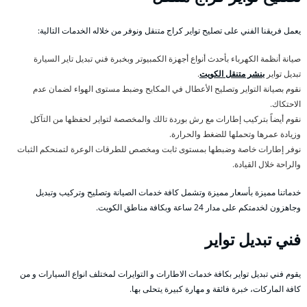
يعمل فريقنا الفني على تصليح تواير كراج متنقل ونوفر من خلاله الخدمات التالية:
صيانة أنظمة الكهرباء بأحدث أنواع أجهزة الكمبيوتر وبخبرة فني تبديل تاير السيارة
تبديل تواير
بنشر متنقل الكويت
.
نقوم بصيانة التواير وتصليح الأعطال في المكابح وضبط مستوى الهواء لضمان عدم
الاحتكاك.
نقوم أيضاً بتركيب إطارات مع رش بوردة تالك والمخصصة لتواير لحفظها من التآكل
وزيادة عمرها وتحملها للضغط والحرارة.
نوفر إطارات خاصة وضبطها بمستوى ثابت ومخصص للطرقات الوعرة لتمنحكم الثبات
والراحة خلال القيادة.
خدماتنا مميزة بأسعار مميزة وتشمل كافة خدمات الصيانة وتصليح وتركيب وتبديل
وجاهزون لخدمتكم على مدار 24 ساعة وبكافة مناطق الكويت.
فني تبديل تواير
يقوم فني تبديل تواير بكافة خدمات الاطارات و التوايرات لمختلف انواع السيارات و من
كافة الماركات، خبرة فائقة و مهارة كبيرة يتحلى بها.