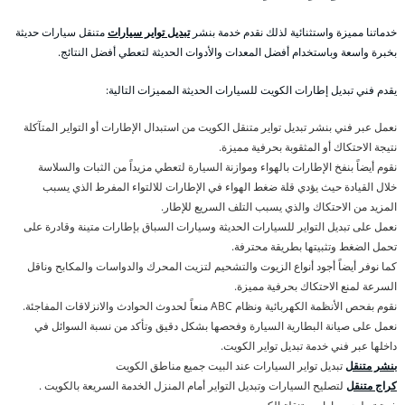
خدماتنا مميزة واستثنائية لذلك نقدم خدمة بنشر
تبديل تواير سيارات
متنقل سيارات حديثة
بخبرة واسعة وباستخدام أفضل المعدات والأدوات الحديثة لتعطي أفضل النتائج.
يقدم فني تبديل إطارات الكويت للسيارات الحديثة المميزات التالية:
نعمل عبر فني بنشر تبديل تواير متنقل الكويت من استبدال الإطارات أو التواير المتآكلة
نتيجة الاحتكاك أو المثقوبة بحرفية مميزة.
نقوم أيضاً بنفخ الإطارات بالهواء وموازنة السيارة لتعطي مزيداً من الثبات والسلاسة
خلال القيادة حيث يؤدي قلة ضغط الهواء في الإطارات للالتواء المفرط الذي يسبب
المزيد من الاحتكاك والذي يسبب التلف السريع للإطار.
نعمل على تبديل التواير للسيارات الحديثة وسيارات السباق بإطارات متينة وقادرة على
تحمل الضغط وتثبيتها بطريقة محترفة.
كما نوفر أيضاً أجود أنواع الزيوت والتشحيم لتزيت المحرك والدواسات والمكابح وناقل
السرعة لمنع الاحتكاك بحرفية مميزة.
نقوم بفحص الأنظمة الكهربائية ونظام ABC منعاً لحدوث الحوادث والانزلاقات المفاجئة.
نعمل على صيانة البطارية السيارة وفحصها بشكل دقيق وتأكد من نسبة السوائل في
داخلها عبر فني خدمة تبديل تواير الكويت.
بنشر متنقل
تبديل تواير السيارات عند البيت جميع مناطق الكويت
كراج متنقل
لتصليح السيارات وتبديل التواير أمام المنزل الخدمة السريعة بالكويت .