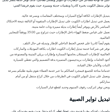
تواير متنقل الكويت بخبرة كادرنا وبتقنيات حديثة ومميزة. حيث يقوم فريقنا الفني:
بتبديل الإطارات لكافة أنواع السيارات وبمختلف المقاسات وبسرعة عالية.
يعمل فني تبديل اطارات الكويت على تبديل الإطارات المثقوبة أو التالفة نتيجة الاحتكاك
المباشر بالأرض ويوفر أيضاً إطارات بديلة مميزة وذات خامة متينة.
نعمل على قياس ضغط الهواء داخل الإطارات حيث تتراوح بين 30\35 ووفقاً للمعايير
العالمية.
يقوم أيضاً كادرنا على فحص الجنط الداخلي للإطار وتبديله في حال التلف.
نوفر في شركتنا خدمة تبديل إطارات الكويت اطارات بكافة الموديلات والماركات
العالمية كإطارات الميشلان بخامتها الممتازة وإطارات بريلي المتينة والمصنوعة من
أجود الخامات وإطارات بريدجيسون المتميزة بدقة التصميم والتي تعطي للسيارة
الثبات والأمان خلال القيادة.
خدماتنا متاحة للجميع فبمجرد اتصالكم بنا عبر خدمة العملاء نقوم بتلبية طلبكم بسرعة
ونعمل على تبديل التواير الكويت في الطرقات من خلال كراج متنقل أو من أمام
منازلكم.
ونحن نوفر لتركيب رفوف المنيوم وحديد لقطع غيار السيارات
تبديل تواير الصبية
ولضمان راحتكم وفرنا خدمة بنشر
تبديل تواير
كراج متنقل حيث يقوم بخدمتكم على