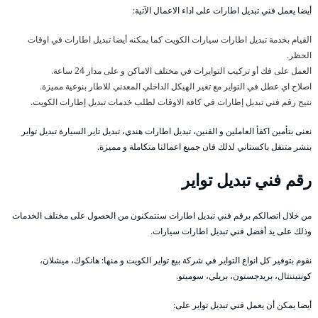
أيضا يعمل فني تبديل اطارات على اداء الاعمال الآتية:
القيام بخدمة تبديل اطارات سيارات الكويت كما يمكنه أيضا تبديل اطارات في اوقات
الحظر.
العمل على فك أو تركيب التوايرات في مختلف الاماكن و على مدار 24 ساعة.
اصلاح اي عطل في التواير مع تغير الهيكل الداخلي المعدني للاطار بنوعية مميزة.
نتيح رقم فني تبديل إطارات في كافة الاوقات لطلب خدمات تبديل إطارات الكويت.
نعنى بتأمين اكفأ العاملين و الفنين، تبديل اطارات هندي، تبديل تاير السيارة تبديل تواير
بنشر متنقل باكستاني لذلك فان جميع اعمالنا متكاملة و مميزة.
رقم فني تبديل تواير
من خلال اتصالكم برقم فني تبديل اطارات ستتمكنون من الحصول على مختلف الخدمات
وذلك على يد أفضل فني تبديل اطارات سيارات.
نقوم بتوفير كل انواع التواير في شركة بيع تواير الكويت و منها: هانكوك، ميشلان،
كونتيننتال، بريدجستون، بريلي، سوميتو.
أيضا يمكن أن يعمل فني تبديل تواير على: