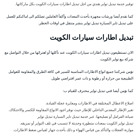
توفير خدمة تبديل تواير هندي من اجل تبديل اطارات سيارات الكويت بكل ماركاتها.
كما نقدم أيضا ورشات مجهزة بأحدث المعدات وأكفأ العاملين تصلكم الى اماكنكم للعمل
على تبديل تاير السيارة تبديل تواير بنشر متنقل في اوقات الحظر.
تبديل اطارات سيارات الكويت
الان تستطيعون تبديل اطارات سيارات الكويت عند تآكلها أو اهترائها من خلال التواصل مع
شركة بيع تواير الكويت.
تؤمن شركتنا جميع انواع الاطارات المناسبة للسير في كافة الطرق والمقاومة للعوامل
الطبيعية من حرارة أو رطوبة و ذات عمر افتراضي طويل.
كما نؤمن أيضا فني تبديل تواير محترف للقيام ب:
اصلاح الاعطال المختلفة في الاطارات ومعايرة عجلة القيادة.
تغير الإطار المعدني الداخلي للإطار حيث نوفر اجود الانواع المقاومة للكسر والاحتكاك.
صيانة الفرامل أو تصليحها. عبر خدمة تبديل تاير السيارة تبديل تواير
تبديل تواير الكويت بمعدات متطورة وحديثة لا تتسبب في تلف التواير أو تمزيقه.
موازنة العجلات والتأكد من قياس الهواء و ذلك بأحدث جهاز لقياس ضغط الاطارات.