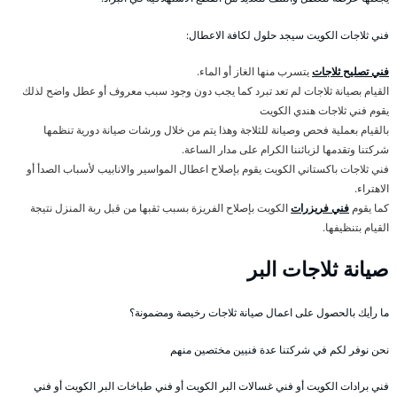
فني ثلاجات الكويت سيجد حلول لكافة الاعطال:
فني تصليح ثلاجات
يتسرب منها الغاز أو الماء.
القيام بصيانة ثلاجات لم تعد تبرد كما يجب دون وجود سبب معروف أو عطل واضح لذلك
يقوم فني ثلاجات هندي الكويت
بالقيام بعملية فحص وصيانة للثلاجة وهذا يتم من خلال ورشات صيانة دورية تنظمها
شركتنا وتقدمها لزبائننا الكرام على مدار الساعة.
فني ثلاجات باكستاني الكويت يقوم بإصلاح اعطال المواسير والانابيب لأسباب الصدأ أو
الاهتراء.
كما يقوم
فني فريزرات
الكويت بإصلاح الفريزة بسبب ثقبها من قبل ربة المنزل نتيجة
القيام بتنظيفها.
صيانة ثلاجات البر
ما رأيك بالحصول على اعمال صيانة ثلاجات رخيصة ومضمونة؟
نحن نوفر لكم في شركتنا عدة فنيين مختصين منهم
فني برادات الكويت أو فني غسالات البر الكويت أو فني طباخات البر الكويت أو فني