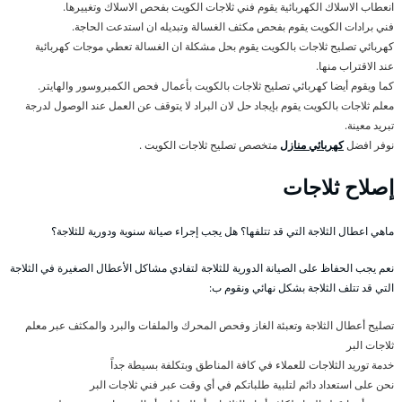
انعطاب الاسلاك الكهربائية يقوم فني ثلاجات الكويت بفحص الاسلاك وتغييرها.
فني برادات الكويت يقوم بفحص مكثف الغسالة وتبديله ان استدعت الحاجة.
كهربائي تصليح ثلاجات بالكويت يقوم بحل مشكلة ان الغسالة تعطي موجات كهربائية
عند الاقتراب منها.
كما ويقوم أيضا كهربائي تصليح ثلاجات بالكويت بأعمال فحص الكمبروسور والهايتر.
معلم ثلاجات بالكويت يقوم بإيجاد حل لان البراد لا يتوقف عن العمل عند الوصول لدرجة
تبريد معينة.
نوفر افضل
كهربائي منازل
متخصص تصليح ثلاجات الكويت .
إصلاح ثلاجات
ماهي اعطال الثلاجة التي قد تتلفها؟ هل يجب إجراء صيانة سنوية ودورية للثلاجة؟
نعم يجب الحفاظ على الصيانة الدورية للثلاجة لتفادي مشاكل الأعطال الصغيرة في الثلاجة
التي قد تتلف الثلاجة بشكل نهائي ونقوم ب:
تصليح أعطال الثلاجة وتعبئة الغاز وفحص المحرك والملفات والبرد والمكثف عبر معلم
ثلاجات البر
خدمة توريد الثلاجات للعملاء في كافة المناطق وبتكلفة بسيطة جداً
نحن على استعداد دائم لتلبية طلباتكم في أي وقت عبر فني ثلاجات البر