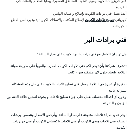
فني فريزرات الكويت يقوم بتنظيف المناطق الصغيرة وبقايا الطعام والفتات في
الفريزة.
أيضا يعمل فني برادات الكويت بإصلاح و صيانة الهايتر.
كهربائي
تصليح ثلاجات الكويت
لإصلاح المكثف والاسلاك الكهربائية وغيرها من القطع
الكهربائية.
فني برادات البر
هل تريد ان تتعامل مع فني برادات البر الكويت على مدار الساعة؟
تتشرف شركتنا بأن توفر لكم فني ثلاجات الكويت المدرب والمهيأ على طريقة صيانة
الثلاجة وايجاد حلول لاي مشكلة سواء كانت
صغيرة أو كبيرة في الثلاجة، يعمل فني تصليح ثلاجات الكويت على حل هذه المشكلة
بسرعة عالية
و دون اي اخطاء محتملة، نعمل على اجراء تصليح ثلاجات و بجودة لتمتين علاقة الثقة بين
الزبون و الشركة.
نوفر عقود صيانة ثلاجات متنوعة على مدار الساعة وبأرخص الاسعار وتتضمن ورشات
الصيانة فني ثلاجات هندي الكويت أو فني ثلاجات باكستاني الكويت أو فني فريزرات
الكويت