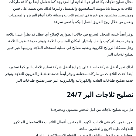
مجال تصليح ثلاجات بكافة أنواعها العادية أو المزدوجة كما نتعامل أيضاً مع كافة ماركات
الثلاجات توشيبا باناسونيك السامسونغ والفيستل وغيرها لذلك نحن نعتمد على فنين
ومهندسين مختصين وذو خبرة في تصليح ثلاجات وصيانة كافة أنواع الفريزر والمجمدات
ونعمل من خلال روح الفريق لنصل إليكم بأقصى سرعة
نوفر أيضاً خدمة التدخل السريع في حالات الطوارئ لإصلاح أي عطل قد يطرأ على الثلاجة
ونوفر خدمة التركيب والفك واختيار المكان المناسب لثلاجة ونوفر خدمة تنظيف الثلاجة
وحل مشكلة الروائح الكريهة وتقديم نصائح في عملية استخدام الثلاجة وترتيبها عبر خبير
تصليح ثلاجات البر
لذلك نحن أفضل شركة حاصلة على شهادة أفضل شركة تصليح ثلاجات البر كما نستورد
أيضا أحدث الثلاجات من ماركات مختلفة ونوفر أيضاً خدمة تعبئة غاز الفريون للثلاجة ونوفر
خدمة تصليح طباخات العادية والكهربائية والكترونية عبر خبير تصليح طباخات البر
تصليح ثلاجات البر 24/7
هل تريد تصليح ثلاجات من قبل شخص مضمون ومحترف؟
نحن نضمن لكم فني ثلاجات الكويت المختص بأعمال الثلاجات فالاستعمال المتكرر
للثلاجات طيلة الاربع والعشرين ساعة
يجعلها عرضة للعطل والتلف للعديد من القطع الاستهلاكية في البراد.