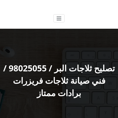
لتجاوز
الكويتية
خدمات وظائف بالكويت
لى
لمحتوى
تصليح ثلاجات البر / 98025055 /
فني صيانة ثلاجات فريزرات
برادات ممتاز