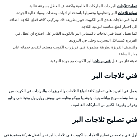
تصليح ثلاجات
البر ذات الماركات العالمية واكتشاف العطل بسرعة عالية.
صيانة ثلاجات
البر وتنظيفها وغسيلها باستخدام ادوات ومعدات ومواد عالية الجودة.
لدينا فني ثلاجات هندي البر الكويت خبير بطريقة فك وتركيب كافة قطع الثلاجة، اضافة
الى اختيار قطع مناسبة لنوعية الثلاجة.
كما يعمل عندنا فني ثلاجات باكستاني البر بالكويت القادر على اصلاح اي عطل في
الفريزة كمشاكل التسريب وخلل في البرودة.
ولتنظيف الفريزة بطريقة مضمونة فني فريزرات الكويت مستعد لتقديم خدماته على
مدار الساعة.
تعبئة غاز من قبل
فني برادات
البر الكويت مع جودة النوعية.
فني ثلاجات البر
يعمل في التبريد على تصليح كافة انواع الثلاجات والفريزرات والبرادات في الكويت من
وانسا وسامسونج وباناسونيك وتوشيبا وبيكو وهايسنس وبوش ووايربول وهيتاشي ودايو
وهوفر وغيرها الكثير من الماركات العالمية .
فني تصليح ثلاجات البر
أول فني متخصص تصليح الثلاجات بالكويت فني ثلاجات البر نحن أفضل شركة معتمدة في