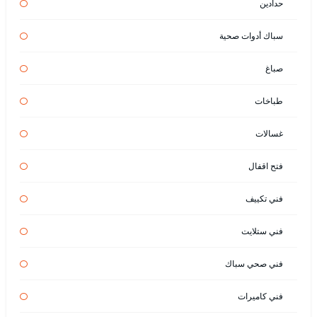
حدادين
سباك أدوات صحية
صباغ
طباخات
غسالات
فتح اقفال
فني تكييف
فني ستلايت
فني صحي سباك
فني كاميرات