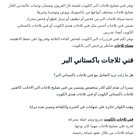
نوفر فني تصليح ثلاجات البر الكويت لتعبئة غاز الفريون وضمان نوعيات عالية من الغاز
تصليح ثلاجات بمختلف أنواعها من باناسونيك وبوش وتوشيبا وغيرها.
خدمة صيانة ثلاجات البر من فحص أو تنظيف أو تبديل قطع أو فحص محرك.
نضمن فني ثلاجات أجنبي مثل فني ثلاجات هندي الكويت أو فني ثلاجات باكستاني
الكويت أيضا، مدربين
نوفر لكم فني فريزرات البر الكويت لفحص كفاءة الثلاجة وقدرتها على حفظ الاطعمة.
مصلح ثلاجات
شاطر ورخيص البر بالكويت .
فني ثلاجات باكستاني البر
هل ما زلت تريد التعامل مع فني ثلاجات باكستاني البر؟
يسرنا ان نقدم لكم كادر متخصص ومتميز من فني تصليح ثلاجات البر الاجانب كالفني
ثلاجات باكستاني الكويت أو فني ثلاجات هندي الكويت
وهذه الكوادر حائزة على شهادات في الخبرة والكفاءة وتتميز بعدة مزايا:
فني ثلاجات بالكويت
سريع ويتم عمله بسرعة.
قدرة على تصليح ثلاجات مهما كان نوعها.
صيانة ثلاجات من خلال عقود صيانة رخيصة.