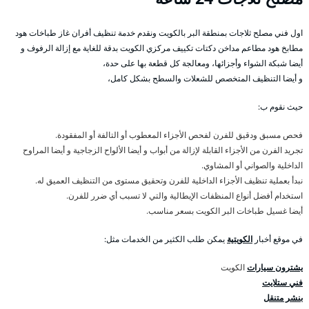
اول فني مصلح ثلاجات بمنطقة البر بالكويت ونقدم خدمة تنظيف أفران غاز طباخات هود
مطابخ هود مطاعم مداخن دكتات تكييف مركزي الكويت بدقة للغاية مع إزالة الرفوف و
أيضا شبكة الشواء وأجزائها، ومعالجة كل قطعة بها على حدة،
و أيضا التنظيف المتخصص للشعلات والسطح بشكل كامل،
حيث نقوم ب:
فحص مسبق ودقيق للفرن لفحص الأجزاء المعطوب أو التالفة أو المفقودة.
تجريد الفرن من الأجزاء القابلة لإزالة من أبواب و أيضا الألواح الزجاجية و أيضا المراوح
الداخلية والصواني أو المشاوي.
نبدأ بعملية تنظيف الأجزاء الداخلية للفرن وتحقيق مستوى من التنظيف العميق له.
استخدام أفضل أنواع المنظفات الإيطالية والتي لا تسبب أي ضرر للفرن.
أيضا غسيل طباخات البر الكويت بسعر مناسب.
في موقع أخبار
الكويتية
يمكن طلب الكثير من الخدمات مثل:
يشترون سيارات
الكويت
فني ستلايت
بنشر متنقل