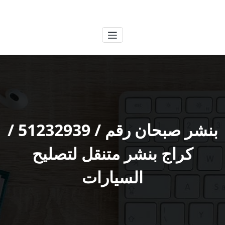
لتجاوز
الكويتية
خدمات وظائف بالكويت
لى
لمحتوى
بنشر صبحان رقم / 51232939‬ /
كراج بنشر متنقل لتصليح
السيارات