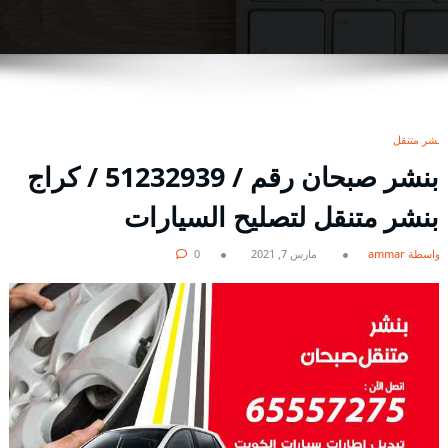
بنشر متنقل
بنشر صبحان رقم / 51232939‬ / كراج
بنشر متنقل لتصليح السيارات
بواسطة ammar
مارس 7, 2021
0