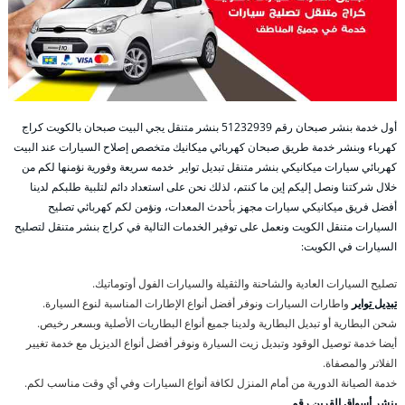
أول خدمة بنشر صبحان رقم 51232939‬ بنشر متنقل يجي البيت صبحان بالكويت كراج
كهرباء وبنشر خدمة طريق صبحان كهربائي ميكانيك متخصص إصلاح السيارات عند البيت
كهربائي سيارات ميكانيكي بنشر متنقل تبديل تواير خدمه سريعة وفورية نؤمنها لكم من
خلال شركتنا ونصل إليكم إين ما كنتم، لذلك نحن على استعداد دائم لتلبية طلبكم لدينا
أفضل فريق ميكانيكي سيارات مجهز بأحدث المعدات، ونؤمن لكم كهربائي تصليح
السيارات متنقل الكويت ونعمل على توفير الخدمات التالية في كراج بنشر متنقل لتصليح
السيارات في الكويت:
تصليح السيارات العادية والشاحنة والثقيلة والسيارات الفول أوتوماتيك.
تبديل تواير
واطارات السيارات ونوفر أفضل أنواع الإطارات المناسبة لنوع السيارة.
شحن البطارية أو تبديل البطارية ولدينا جميع أنواع البطاريات الأصلية وبسعر رخيص.
أيضا خدمة توصيل الوقود وتبديل زيت السيارة ونوفر أفضل أنواع الديزيل مع خدمة تغيير
الفلاتر والمصفاة.
خدمة الصيانة الدورية من أمام المنزل لكافة أنواع السيارات وفي أي وقت مناسب لكم.
بنشر أسواق القرين رقم