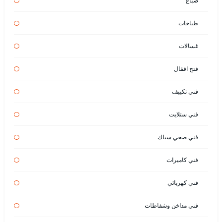
صباغ
طباخات
غسالات
فتح اقفال
فني تكييف
فني ستلايت
فني صحي سباك
فني كاميرات
فني كهربائي
فني مداخن وشفاطات