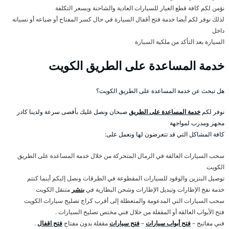
نؤمن لكم كافة قطع الغيار للسيارات العادية والشاحنة وبسعر التكلفة
لذلك نوفر لكم أيضا خدمة فتح أقفال السيارة في حال كسر المفتاح أو ضياعه أو نسيانه
داخل
السيارة بعد التأكد من ملكية السيارة
خدمة المساعدة على الطريق الكويت
هل تبحث عن خدمة المساعدة على الطريق الكويت؟
نوفر لكم
خدمة المساعدة على الطريق
صبحان ونصل غليك بأقصى سرعة ولدينا كادر
مجهز ومدرب لمواجهة
كافة المشاكل التي قد تتعرضون لها ونعمل على:
سحب السيارات العالقة في الرمال المتحركة من خلال خدمة المساعدة على الطريق
الكويت
توصيل البنزين والوقود للسيارات المقطوعة في الطرقات ونصل إليكم أينما كنتم
خدمة نفخ الإطارات وتبديل الإطارات وشحن البطارية في
بنشر
متنقل الكويت
سحب السيارات التي المدعومة والمتعطلة إلى أقرب كراج تصليح سيارات الكويت
فتح الأبواب العالقة أو المقفلة من خلال فني مختص تصليح السيارات .
فني مفاتيح –
فتح أبواب سيارات
–
فتح سيارات
مقفلة بدون مفتاح
فتح اقفال
.