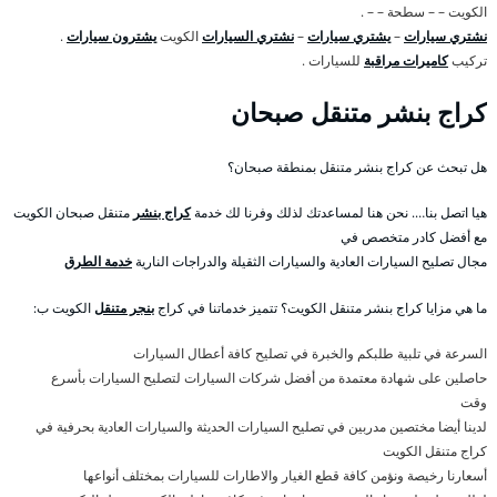
الكويت – – سطحة – – .
نشتري سيارات
–
يشتري سيارات
–
نشتري السيارات
الكويت
يشترون سيارات
.
تركيب
كاميرات مراقبة
للسيارات .
كراج بنشر متنقل صبحان
هل تبحث عن كراج بنشر متنقل بمنطقة صبحان؟
هيا اتصل بنا…. نحن هنا لمساعدتك لذلك وفرنا لك خدمة
كراج بنشر
متنقل صبحان الكويت
مع أفضل كادر متخصص في
مجال تصليح السيارات العادية والسيارات الثقيلة والدراجات النارية
خدمة الطرق
ما هي مزايا كراج بنشر متنقل الكويت؟ تتميز خدماتنا في كراج
بنجر متنقل
الكويت ب:
السرعة في تلبية طلبكم والخبرة في تصليح كافة أعطال السيارات
حاصلين على شهادة معتمدة من أفضل شركات السيارات لتصليح السيارات بأسرع
وقت
لدينا أيضا مختصين مدربين في تصليح السيارات الحديثة والسيارات العادية بحرفية في
كراج متنقل الكويت
أسعارنا رخيصة ونؤمن كافة قطع الغيار والاطارات للسيارات بمختلف أنواعها