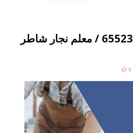
أول نجار القصور / 65523233 / معلم نجار شاطر
0