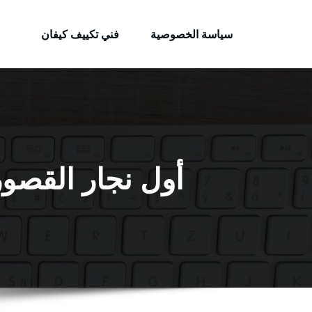
الكويتية
لتجاوز
خدمات وظائف بالكويت
لى
سياسة الخصوصية
فني تكييف كيفان
لمحتوى
أول نجار القصور / 65523233 / معلم نجار شا