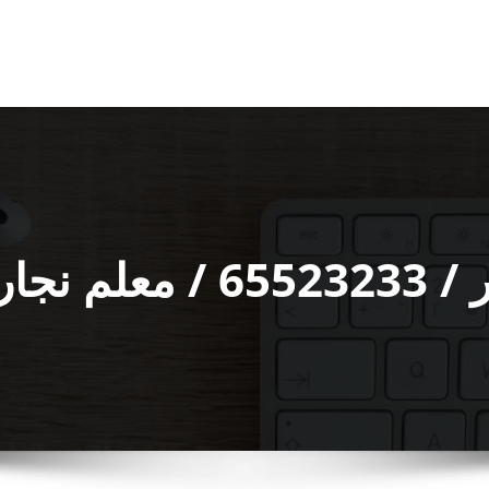
طر ورخيص