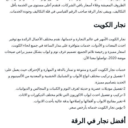
الظروف المعيشة وغلاء أسعار باقي الشركات، فنقدم أعلى مستوى من الخدمة بأقل
التكاليف، ويبقى نجار الرقة صاحب الرقم القياسي في قلة التكاليف وجودة الخدمات.
نجار الكويت
نجار الكويت الأمهر في عالم النجارة و خدماتها، نقدم مختلف الأعمال الرائدة مع توفير
احدث المعدات و الأدوات، خدمات متوافرة على مدار الساعة في جميع انحاء الكويت،
اسعار مميزة و رخيصة تلائم الجميع، تصميم غرف نوم و ابواب بشكل مميز يراعي صيحات
موضة 2020، تواصلوا معنا الآن.
خدمات نجار الكويت كثيرة و متنوعة و تمتاز بالدقة و المهارة و الإحتراف حيث يعمل على:
1-تفصيل و تركيب مختلف انواع الأبواب و الشبابيك الخشبية و المعدنية من الألمينيوم و
الحديد بتصاميم مميزة.
2-تفصيل موديلات عصرية و حديثة لغرف النوم و الكنبات و المجالس و الديوانيات.
3-تركيب و تفصيل احدث ابواب الاكوريون التي تلائم مختلف الديكورات و الاثاث.
4-تغير مفاتيح الابواب و أقفالها و إصلاحها بدقة عالية بأحدث الادوات.
5-يؤمن نجار الكويت خدماته بأرخص سعر.
أفضل نجار في الرقة