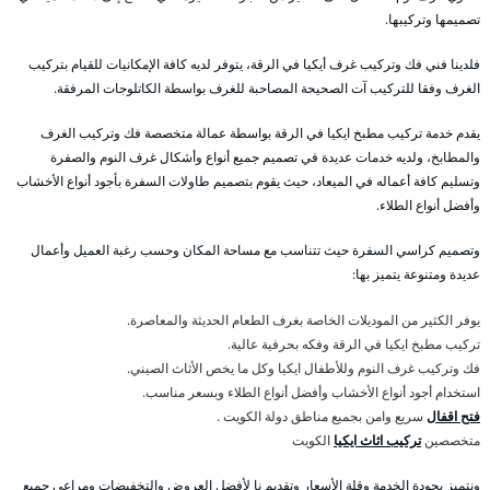
تصميمها وتركيبها.
فلدينا فني فك وتركيب غرف أيكيا في الرقة، يتوفر لديه كافة الإمكانيات للقيام بتركيب
الغرف وفقا للتركيب آت الصحيحة المصاحبة للغرف بواسطة الكاتلوجات المرفقة.
يقدم خدمة تركيب مطبخ ايكيا في الرقة بواسطة عمالة متخصصة فك وتركيب الغرف
والمطابخ، ولديه خدمات عديدة في تصميم جميع أنواع وأشكال غرف النوم والصفرة
وتسليم كافة أعماله في الميعاد، حيث يقوم بتصميم طاولات السفرة بأجود أنواع الأخشاب
وأفضل أنواع الطلاء.
وتصميم كراسي السفرة حيث تتناسب مع مساحة المكان وحسب رغبة العميل وأعمال
عديدة ومتنوعة يتميز بها:
يوفر الكثير من الموديلات الخاصة بغرف الطعام الحديثة والمعاصرة.
تركيب مطبخ ايكيا في الرقة وفكه بحرفية عالية.
فك وتركيب غرف النوم وللأطفال ايكيا وكل ما يخص الأثاث الصيني.
استخدام أجود أنواع الأخشاب وأفضل أنواع الطلاء وبسعر مناسب.
فتح اقفال
سريع وامن بجميع مناطق دولة الكويت .
متخصصين
تركيب اثاث ايكيا
الكويت
ونتميز بجودة الخدمة وقلة الأسعار وتقديم نا لأفضل العروض والتخفيضات ومراعي جميع