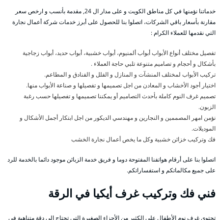
خدماتنا نؤمنها في كل مناطق الكويت و على مدار ال 24, مقدمة بأنسب و ارخص سعر
مقارنة بأسعار باقي الشركات، اتصلوا بنا للحصول على أبرز خدمات شركة أعمال نجارة
التي نقدمها للعملاء الكرام :
تفصيل مختلف أنواع الأبواب أبواب ألمنيوم، أبواب خشبية، أبواب حديد، أبواب زجاجية
بأشكال و أحجام و تصاميم متنوعة تلبي حاجة العملاء .
تركيب الأبواب لمختلف المنشآت و المنازل و الفلل و الفنادق و المطاعم.
اختيار أجود الأخشاب و المعادن من اجل تصميمها و تفصيلها و صناعة الأبواب منها.
تصميم غرف النوم كاملة بأحدث التصاميم أو يمكننا تصميمها و تفصيلها حسب رغبة
الزبون.
نؤمن امهر المصممين و النجارين و مهندسي الديكور من اجل ابتكار أجمل الأشكال و
الموديلات.
فك وتركيب خزائن خشبية وكل ما يخص أعمال نجارة الخشب
اتصلوا بنا على أرقام هواتفنا المفتوحة دوما و فريق خدمة الزبائن موجود دائما بالخدمة للرد
على جميع مكالماتكم و استفساراتكم.
فني فك وتركيب غرف أيكيا في الرقة
تحتوي غرف نوم الأطفال على الكثير من الأجزاء الصغيرة التي تحتاج إلى دقة متناهية في