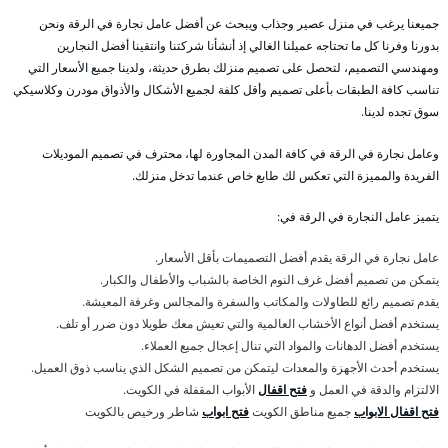
جميعنا يرغب في منزل عصير وجذاب ويبحث عن أفضل عامل نجارة في الرقة ونحن
بدورنا وفرنا كل ما تحتاجه عميلنا الغالي إذ أنشأنا شركتنا وانتقينا أفضل النجارين
ومهندسي التصميم، لتحصل على تصميم منزلك بطرق حديثة، ولدينا جميع الأسعار التي
تناسب كافة الطبقات بأعلى تصميم وأقل كلفة لجميع الأشكال والأذواق مودرن وكلاسيكي
سوق تجده لدينا.
وعامل نجارة في الرقة في كافة المدن المجاورة لها، محترف في تصميم الموديلات
الفريدة والمميزة التي تعكس لك طابع خاص عندما تدخل منزلك.
يتميز عامل النجارة في الرقة في:
عامل نجارة في الرقة يقدم أفضل التصميمات بأقل الأسعار.
يتمكن من تصميم أفضل غرف النوم الخاصة بالشباب والأطفال والكبار.
يقدم تصميم رائع للطاولات والمكاتب والسفرة والمجالس وغرفة المعيشة.
يستخدم أفضل أنواع الأخشاب العالمية والتي تعيش معك طويلا دون ضرر أو تلف.
يستخدم أفضل الدهانات والمواد التي تنال إعجال جميع العملاء.
يستخدم أحدث الأجهزة والمعدات ليتمكن من تصميم الشكل الذي يناسب ذوق العميل.
الالتزام والدقة في العمل و
فتح اقفال
الأبواب المقفلة في الكويت.
فتح اقفال الابواب
جميع مناطق الكويت
فتح ابواب
شاطر ورخيص بالكويت