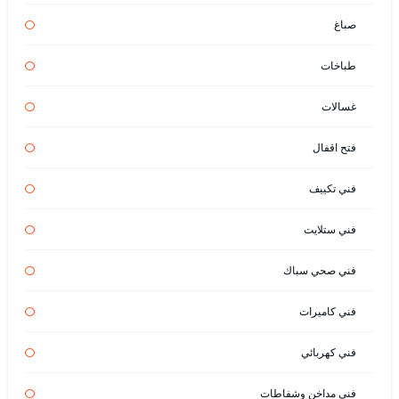
صباغ
طباخات
غسالات
فتح اقفال
فني تكييف
فني ستلايت
فني صحي سباك
فني كاميرات
فني كهربائي
فني مداخن وشفاطات