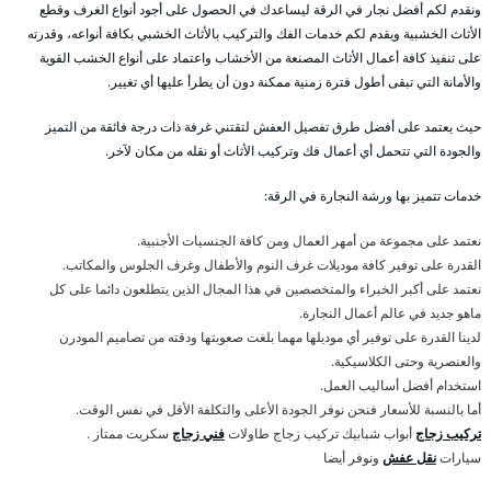
ونقدم لكم أفضل نجار في الرقة ليساعدك في الحصول على أجود أنواع الغرف وقطع
الأثاث الخشبية ويقدم لكم خدمات الفك والتركيب بالأثاث الخشبي بكافة أنواعه، وقدرته
على تنفيذ كافة أعمال الأثاث المصنعة من الأخشاب واعتماد على أنواع الخشب القوية
والأمانة التي تبقى أطول فترة زمنية ممكنة دون أن يطرأ عليها أي تغيير.
حيث يعتمد على أفضل طرق تفصيل العفش لتقتني غرفة ذات درجة فائقة من التميز
والجودة التي تتحمل أي أعمال فك وتركيب الأثاث أو نقله من مكان لآخر.
خدمات تتميز بها ورشة النجارة في الرقة:
نعتمد على مجموعة من أمهر العمال ومن كافة الجنسيات الأجنبية.
القدرة على توفير كافة موديلات غرف النوم والأطفال وغرف الجلوس والمكاتب.
نعتمد على أكبر الخبراء والمتخصصين في هذا المجال الذين يتطلعون دائما على كل
ماهو جديد في عالم أعمال النجارة.
لدينا القدرة على توفير أي موديلها مهما بلغت صعوبتها ودقته من تصاميم المودرن
والعنصرية وحتى الكلاسيكية.
استخدام أفضل أساليب العمل.
أما بالنسبة للأسعار فنحن نوفر الجودة الأعلى والتكلفة الأقل في نفس الوقت.
تركيب زجاج
أبواب شبابيك تركيب زجاج طاولات
فني زجاج
سكريت ممتاز .
سيارات
نقل عفش
ونوفر أيضا