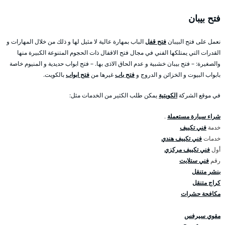
فتح بيبان
نعمل على فتح البيبان
فتح قفل
الباب بمهارة عالية لا مثيل لها و ذلك من خلال المهارات و
القدرات التي يمتلكها الفني في مجال فتح الاقفال ذات الحجوم المتنوعة الكبيرة منها
والصغيرة: – فتح بيبان خشبية و عدم الحاق الاذى بها. – فتح ابواب حديدية و المنيوم خاصة
بابواب البيوت و الخزائن و الدروج و
فتح باب
غيرها من
فتح ابواب
بالكويت.
في موقع الشركة
الكويتية
يمكن طلب الكثير من الخدمات مثل:
شراء سيارة مستعملة
.
خدمة
فني تكييف
خدمات
فني تكييف هندي
أول
فني تكييف مركزي
رقم
فني ستلايت
بنشر متنقل
كراج متنقل
مكافحة حشرات
مقوي سيرفس