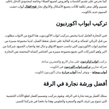
كما نحرص على تقديم الخدمات والعروض لجميع العملاء وخاصة لمحدودي الدخل بأعلى
تصميم وأقل سعر تكلفة للأثاث بجميع الأشكال والأذواق نجار
فتح اقفال
أبواب خشب
المنيوم حديد بالكويت.
تركيب ابواب اكورديون
فني النجارة العامل لدينا مختص بتركيب ابواب الاكورديون، هذا النوع من الابواب مطلوب
من قبل الزبائن لجماله و قدرته العالية على تحمل ضغط العمل، لدينا مجموعة مميزة من
تصاميم ابواب الاكورديون التي تناسب جميع الاذواق و تنال ثقة واعجاب الجميع، شركتنا من
اكبر واهم الشركات التي تجمع مجموعة مميزة من العناصر الشابة المختصة بفن النجارة.
تركيب
ابواب اوكرديون
على مدار الاربع والعشرين ساعة.
شركة نجارين
تركيب ابواب اكورديون
في الكويت
أبواب سحابة
– ونوفر أيضا
أبواب جرارة
بيبان أكورديون الكويت
أفضل ورشة نجارة في الرقة
نمتلك أفضل ورشة نجارة في الرقة، ونقوم بتركيب وتصميم أفضل قطع الأثاث الخشبية
التي تتنوع بين غرف النوم والسفرة والجلوس وهذا ما دفعنا في شركتنا للتميز.