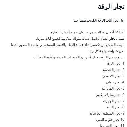
نجار الرقة
أول نجار أثاث الرقة الكويت نتميز ب:
امتلاكنا أفضل عمالة متمرسة على جميع أعمال النجارة.
ضمان
نجار
القيام بأفضل صيانة منزلك متكاملة لجميع أثاث منزلك.
ترميم العفش من تكسير أثناء عملية النقل والتغيير المستمر ومعالجة الكسور بأفضل
طريقة وإعادتها بشكل جيد.
يساهم نجار الرقة بعمل كثير من الموديلات الحديثة وبأجود المعدات.
1- نجار الرقة
2- نجار العاصمة
3- نجار الاحمدي
4- نجار حولي
5- نجار الفروانية
6- نجار مبارك الكبير
7- نجار الجهراء
8- نجار الرقة
9- نجار المنطقة العاشرة
10 نجار جنوب السرة
11- نجار الفحيحيل