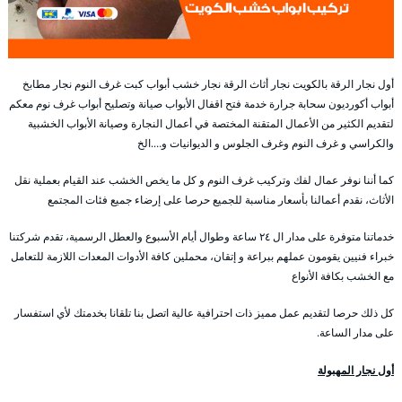
أول نجار الرقة بالكويت نجار أثاث الرقة نجار خشب أبواب كبت غرف النوم نجار مطابخ
أبواب أكورديون سحابة جرارة خدمة فتح اقفال الأبواب صيانة وتصليح أبواب غرف نوم معكم
لتقديم الكثير من الأعمال المتقنة المختصة في أعمال النجارة وصيانة الأبواب الخشبية
والكراسي و غرف النوم وغرف الجلوس و الديوانيات و….الخ
كما أننا نوفر عمال لفك وتركيب غرف النوم و كل ما يخص الخشب عند القيام بعملية نقل
الأثاث، نقدم أعمالنا بأسعار مناسبة للجميع حرصا على إرضاء جميع فئات المجتمع
خدماتنا متوفرة على مدار ال ٢٤ ساعة وطوال أيام الأسبوع والعطل الرسمية، تقدم شركتنا
خبراء فنيين يقومون عملهم ببراعة و إتقان، محملين كافة الأدوات المعدات اللازمة للتعامل
مع الخشب بكافة الأنواع
كل ذلك حرصا لتقديم عمل مميز ذات احترافية عالية اتصل بنا تلقانا بخدمتك لأي استفسار
على مدار الساعة.
أول نجار المهبولة