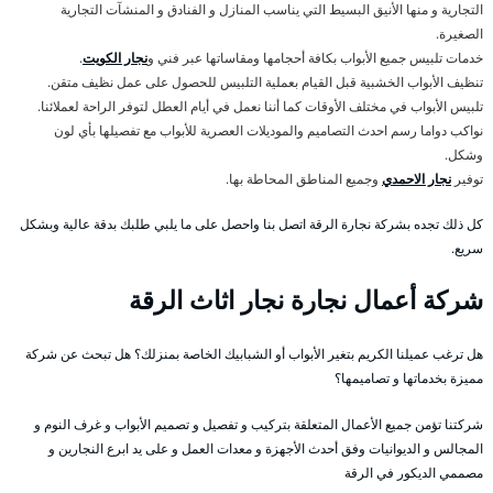
التجارية و منها الأنيق البسيط التي يناسب المنازل و الفنادق و المنشآت التجارية
الصغيرة.
خدمات تلبيس جميع الأبواب بكافة أحجامها ومقاساتها عبر فني و
نجار الكويت
.
تنظيف الأبواب الخشبية قبل القيام بعملية التلبيس للحصول على عمل نظيف متقن.
تلبيس الأبواب في مختلف الأوقات كما أننا نعمل في أيام العطل لتوفر الراحة لعملائنا.
نواكب دواما رسم احدث التصاميم والموديلات العصرية للأبواب مع تفصيلها بأي لون
وشكل.
توفير
نجار الاحمدي
وجميع المناطق المحاطة بها.
كل ذلك تجده بشركة نجارة الرقة اتصل بنا واحصل على ما يلبي طلبك بدقة عالية وبشكل
سريع.
شركة أعمال نجارة نجار اثاث الرقة
هل ترغب عميلنا الكريم بتغير الأبواب أو الشبابيك الخاصة بمنزلك؟ هل تبحث عن شركة
مميزة بخدماتها و تصاميمها؟
شركتنا تؤمن جميع الأعمال المتعلقة بتركيب و تفصيل و تصميم الأبواب و غرف النوم و
المجالس و الديوانيات وفق أحدث الأجهزة و معدات العمل و على يد ابرع النجارين و
مصممي الديكور في الرقة