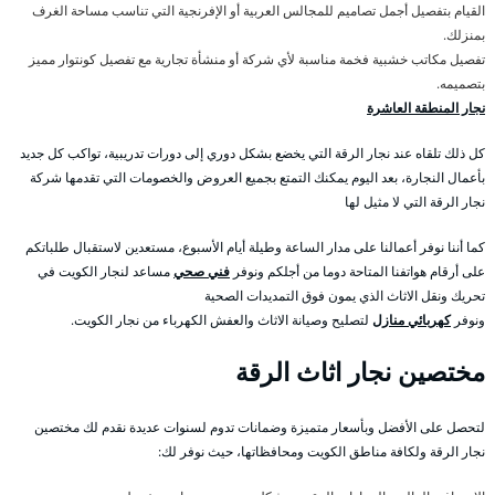
القيام بتفصيل أجمل تصاميم للمجالس العربية أو الإفرنجية التي تناسب مساحة الغرف
بمنزلك.
تفصيل مكاتب خشبية فخمة مناسبة لأي شركة أو منشأة تجارية مع تفصيل كونتوار مميز
بتصميمه.
نجار المنطقة العاشرة
كل ذلك تلقاه عند نجار الرقة التي يخضع بشكل دوري إلى دورات تدريبية، تواكب كل جديد
بأعمال النجارة، بعد اليوم يمكنك التمتع بجميع العروض والخصومات التي تقدمها شركة
نجار الرقة التي لا مثيل لها
كما أننا نوفر أعمالنا على مدار الساعة وطيلة أيام الأسبوع، مستعدين لاستقبال طلباتكم
على أرقام هواتفنا المتاحة دوما من أجلكم ونوفر
فني صحي
مساعد لنجار الكويت في
تحريك ونقل الاثاث الذي يمون فوق التمديدات الصحية
ونوفر
كهربائي منازل
لتصليح وصيانة الاثاث والعفش الكهرباء من نجار الكويت.
مختصين نجار اثاث الرقة
لتحصل على الأفضل وبأسعار متميزة وضمانات تدوم لسنوات عديدة نقدم لك مختصين
نجار الرقة ولكافة مناطق الكويت ومحافظاتها، حيث نوفر لك: