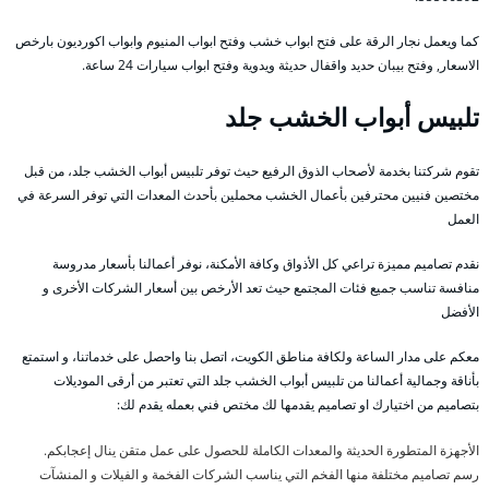
كما ويعمل نجار الرقة على فتح ابواب خشب وفتح ابواب المنيوم وابواب اكورديون بارخص
الاسعار, وفتح بيبان حديد واقفال حديثة ويدوية وفتح ابواب سيارات 24 ساعة.
تلبيس أبواب الخشب جلد
تقوم شركتنا بخدمة لأصحاب الذوق الرفيع حيث توفر تلبيس أبواب الخشب جلد، من قبل
مختصين فنيين محترفين بأعمال الخشب محملين بأحدث المعدات التي توفر السرعة في
العمل
نقدم تصاميم مميزة تراعي كل الأذواق وكافة الأمكنة، نوفر أعمالنا بأسعار مدروسة
منافسة تناسب جميع فئات المجتمع حيث تعد الأرخص بين أسعار الشركات الأخرى و
الأفضل
معكم على مدار الساعة ولكافة مناطق الكويت، اتصل بنا واحصل على خدماتنا، و استمتع
بأناقة وجمالية أعمالنا من تلبيس أبواب الخشب جلد التي تعتبر من أرقى الموديلات
بتصاميم من اختيارك او تصاميم يقدمها لك مختص فني بعمله يقدم لك:
الأجهزة المتطورة الحديثة والمعدات الكاملة للحصول على عمل متقن ينال إعجابكم.
رسم تصاميم مختلفة منها الفخم التي يناسب الشركات الفخمة و الفيلات و المنشآت