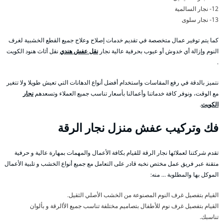
12- نجار السالمية
13- نجار سلوى
كما يتم توفير عمال متخصصة في تقديم خدمات إصلاح وعلاج جميع القطع الخشبية لغرف
النوم وإزالة أي خدوش أو عيوب بحرفية عالية نجار
نقل عفش هندي
نقل أثاث هنود الكويت
.
نتميز بالدقة في رفع المقاسات واستخدام أفضل أنواع الدهانات التي تعيش طويلا ولا تتغير
مع الوقت، ونوفر كافة خدماتنا وأعمالنا بأسعار تناسب جميع العملاء وتسعدهم
نجار
الكويت
.
فك وتركيب عفش منزل نجار الرقة
تقدم شركتنا لعملائها نجار الرقة للقيام بكافة الأعمال والمهمات بمهارة عالية و حرفية
متقنة عبر فريق عمل مختص نخبه قادر على التعامل مع جميع أنواع الخشب و تلبية الأعمال
الموكل بها والمطلوبة … منه:
القيام بتفصيل غرف النوم المصنوعة من الخشب الأصلي الثقيل.
القيام بتفصيل غرف نوم للأطفال بتصاميم مختلفة تناسب جميع الأالرقة و بألوان
تناسبك.