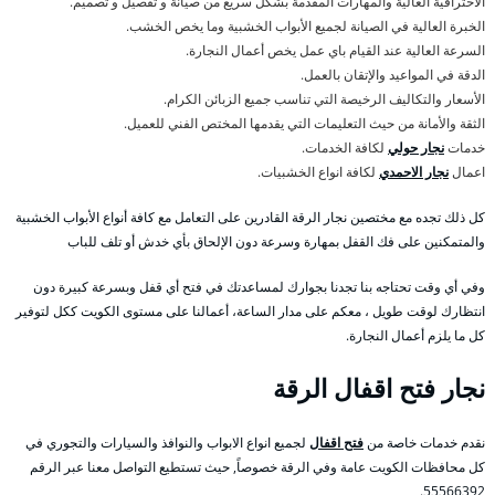
الاحترافية العالية والمهارات المقدمة بشكل سريع من صيانة و تفصيل و تصميم.
الخبرة العالية في الصيانة لجميع الأبواب الخشبية وما يخص الخشب.
السرعة العالية عند القيام باي عمل يخص أعمال النجارة.
الدقة في المواعيد والإتقان بالعمل.
الأسعار والتكاليف الرخيصة التي تناسب جميع الزبائن الكرام.
الثقة والأمانة من حيث التعليمات التي يقدمها المختص الفني للعميل.
خدمات
نجار حولي
لكافة الخدمات.
اعمال
نجار الاحمدي
لكافة انواع الخشبيات.
كل ذلك تجده مع مختصين نجار الرقة القادرين على التعامل مع كافة أنواع الأبواب الخشبية
والمتمكنين على فك القفل بمهارة وسرعة دون الإلحاق بأي خدش أو تلف للباب
وفي أي وقت تحتاجه بنا تجدنا بجوارك لمساعدتك في فتح أي قفل وبسرعة كبيرة دون
انتظارك لوقت طويل ، معكم على مدار الساعة، أعمالنا على مستوى الكويت ككل لتوفير
كل ما يلزم أعمال النجارة.
نجار فتح اقفال الرقة
نقدم خدمات خاصة من
فتح اقفال
لجميع انواع الابواب والنوافذ والسيارات والتجوري في
كل محافظات الكويت عامة وفي الرقة خصوصاً, حيث تستطيع التواصل معنا عبر الرقم
55566392.