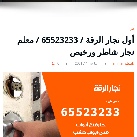
نجار
أول نجار الرقة / 65523233 / معلم
نجار شاطر ورخيص
بواسطة ammar
مارس 11, 2021
0