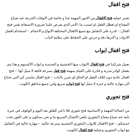
فتح اقفال
تعتبر عملية
فتح الاقفال
من الامور المهمة جدا و خاصة في الاوقات الحرجة عند ضياع
المفتاح او تعطل القفل او لسبب ما، الامر الذي يفرض علينا ضرورة الاستعانة بفني فتح
اقفال: – قدرة على التعامل مع جميع الاقفال المختلفة الانواع و الاحجام. – استخدام افضل
الادوات و اكثرها دقة و حرص على الحفاظ على سلامة الباب.
فتح اقفال ابواب
تعمل شركتنا في
فتح اقفال
الابواب منها الخشبية و الحديدية و ابواب الالمنيوم و هذا يتم
بفضل كوادر مدربة و قادرة على القيام بمهمة
فتح قفل
بسرعة فائقة لا مثيل لها: – فتح
اقفال عادية دون اتلاف القفل او الحاق اي ضرر بالباب. – فتح اقفال ماستر كي التي تحتاج
الى مهارة عالية و خبرة لا مثيل لها
فتح ابواب
سريع وامن جميع مناطق الكويت .
فتح تجوري
من اعمالنا المهمة و الاساسية فتح تجوري فلا داعي للقلق بعد اليوم و الوقوف في حيرة
تامة عند ضياع مفتاح التجوري يكفي الاتصال السريع بنا و نحن سنكون و على الفور تحت
خدمتكم: – فتح الاقفال للابواب التجوري الخشبية بسرعة عالية. – مهارة عالية في التعامل
مع ابواب التجوري وعملية
فتح اقفال
الكويت.