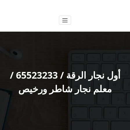
لتجاوز
الكويتية
خدمات وظائف بالكويت
لى
لمحتوى
أول نجار الرقة / 65523233 /
معلم نجار شاطر ورخيص