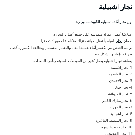
نجار اشبيلية
أول نجار أثاث اشبيلية الكويت نتميز ب:
امتلاكنا أفضل عمالة متمرسة على جميع أعمال النجارة.
ضمان
نجار
القيام بأفضل صيانة منزلك متكاملة لجميع أثاث منزلك.
ترميم العفش من تكسير أثناء عملية النقل والتغيير المستمر ومعالجة الكسور بأفضل
طريقة وإعادتها بشكل جيد.
يساهم نجار اشبيلية بعمل كثير من الموديلات الحديثة وبأجود المعدات.
1- نجار اشبيلية
2- نجار العاصمة
3- نجار الاحمدي
4- نجار حولي
5- نجار الفروانية
6- نجار مبارك الكبير
7- نجار الجهراء
8- نجار اشبيلية
9- نجار المنطقة العاشرة
10 نجار جنوب السرة
11- نجار الفحيحيل