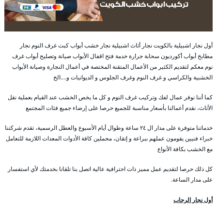
أول نجار اشبيلية بالكويت نجار أثاث اشبيلية نجار خشب أبواب كبت غرف النوم نجار
مطابخ أبواب أكورديون سحابة جرارة خدمة فتح اقفال الأبواب صيانة وتصليح أبواب غرف
نوم معكم لتقديم الكثير من الأعمال المتقنة المختصة في أعمال النجارة وصيانة الأبواب
الخشبية والكراسي و غرف النوم وغرف الجلوس و الديوانيات و….الخ
كما أننا نوفر عمال لفك وتركيب غرف النوم و كل ما يخص الخشب عند القيام بعملية نقل
الأثاث، نقدم أعمالنا بأسعار مناسبة للجميع حرصا على إرضاء جميع فئات المجتمع
خدماتنا متوفرة على مدار ال ٢٤ ساعة وطوال أيام الأسبوع والعطل الرسمية، تقدم شركتنا
خبراء فنيين يقومون عملهم ببراعة و إتقان، محملين كافة الأدوات المعدات اللازمة للتعامل
مع الخشب بكافة الأنواع
كل ذلك حرصا لتقديم عمل مميز ذات احترافية عالية اتصل بنا تلقانا بخدمتك لأي استفسار
على مدار الساعة.
أول نجار الرحاب