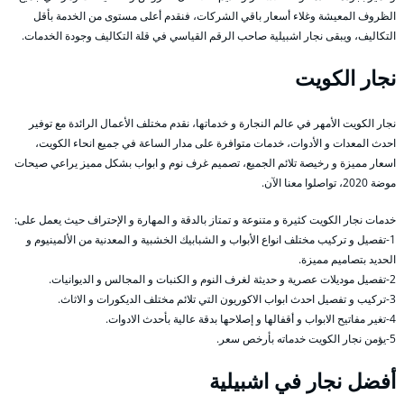
الظروف المعيشة وغلاء أسعار باقي الشركات، فنقدم أعلى مستوى من الخدمة بأقل
التكاليف، ويبقى نجار اشبيلية صاحب الرقم القياسي في قلة التكاليف وجودة الخدمات.
نجار الكويت
نجار الكويت الأمهر في عالم النجارة و خدماتها، نقدم مختلف الأعمال الرائدة مع توفير
احدث المعدات و الأدوات، خدمات متوافرة على مدار الساعة في جميع انحاء الكويت،
اسعار مميزة و رخيصة تلائم الجميع، تصميم غرف نوم و ابواب بشكل مميز يراعي صيحات
موضة 2020، تواصلوا معنا الآن.
خدمات نجار الكويت كثيرة و متنوعة و تمتاز بالدقة و المهارة و الإحتراف حيث يعمل على:
1-تفصيل و تركيب مختلف انواع الأبواب و الشبابيك الخشبية و المعدنية من الألمينيوم و
الحديد بتصاميم مميزة.
2-تفصيل موديلات عصرية و حديثة لغرف النوم و الكنبات و المجالس و الديوانيات.
3-تركيب و تفصيل احدث ابواب الاكوريون التي تلائم مختلف الديكورات و الاثاث.
4-تغير مفاتيح الابواب و أقفالها و إصلاحها بدقة عالية بأحدث الادوات.
5-يؤمن نجار الكويت خدماته بأرخص سعر.
أفضل نجار في اشبيلية