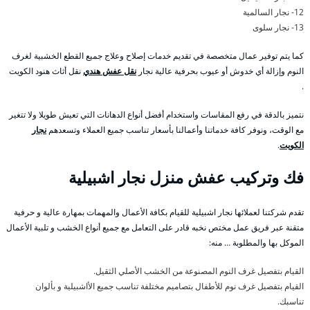
12- نجار السالمية
13- نجار سلوى
كما يتم توفير عمال متخصصة في تقديم خدمات إصلاح وعلاج جميع القطع الخشبية لغرف
النوم وإزالة أي خدوش أو عيوب بحرفية عالية نجار
نقل عفش هندي
نقل أثاث هنود الكويت
.
نتميز بالدقة في رفع المقاسات واستخدام أفضل أنواع الدهانات التي تعيش طويلا ولا تتغير
مع الوقت، ونوفر كافة خدماتنا وأعمالنا بأسعار تناسب جميع العملاء وتسعدهم
نجار
الكويت
.
فك وتركيب عفش منزل نجار اشبيلية
تقدم شركتنا لعملائها نجار اشبيلية للقيام بكافة الأعمال والمهمات بمهارة عالية و حرفية
متقنة عبر فريق عمل مختص نخبه قادر على التعامل مع جميع أنواع الخشب و تلبية الأعمال
الموكل بها والمطلوبة … منه:
القيام بتفصيل غرف النوم المصنوعة من الخشب الأصلي الثقيل.
القيام بتفصيل غرف نوم للأطفال بتصاميم مختلفة تناسب جميع الأاشبيلية و بألوان
تناسبك.