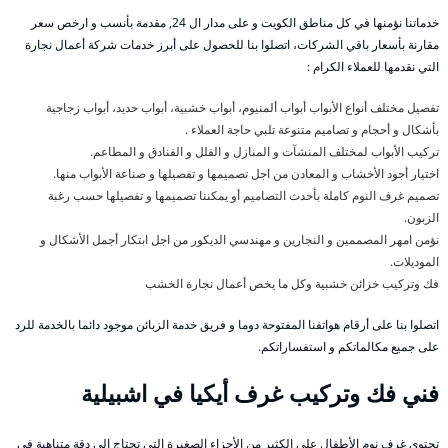
خدماتنا نؤمنها في كل مناطق الكويت و على مدار ال 24, مقدمة بأنسب و ارخص سعر
مقارنة بأسعار باقي الشركات، اتصلوا بنا للحصول على أبرز خدمات شركة أعمال نجارة
التي نقدمها للعملاء الكرام :
تفصيل مختلف أنواع الأبواب أبواب ألمنيوم، أبواب خشبية، أبواب حديد، أبواب زجاجية
بأشكال و أحجام و تصاميم متنوعة تلبي حاجة العملاء .
تركيب الأبواب لمختلف المنشآت و المنازل و الفلل و الفنادق و المطاعم.
اختيار أجود الأخشاب و المعادن من اجل تصميمها و تفصيلها و صناعة الأبواب منها.
تصميم غرف النوم كاملة بأحدث التصاميم أو يمكننا تصميمها و تفصيلها حسب رغبة
الزبون.
نؤمن امهر المصممين و النجارين و مهندسي الديكور من اجل ابتكار أجمل الأشكال و
الموديلات.
فك وتركيب خزائن خشبية وكل ما يخص أعمال نجارة الخشب
اتصلوا بنا على أرقام هواتفنا المفتوحة دوما و فريق خدمة الزبائن موجود دائما بالخدمة للرد
على جميع مكالماتكم و استفساراتكم.
فني فك وتركيب غرف أيكيا في اشبيلية
تحتوي غرف نوم الأطفال على الكثير من الأجزاء الصغيرة التي تحتاج إلى دقة متناهية في