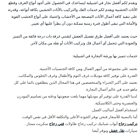
ونقدم لكم أفضل نجار في اشبيلية ليساعدك في الحصول على أجود أنواع الغرف وقطع
الأثاث الخشبية ويقدم لكم خدمات الفك والتركيب بالأثاث الخشبي بكافة أنواعه، وقدرته
على تنفيذ كافة أعمال الأثاث المصنعة من الأخشاب واعتماد على أنواع الخشب القوية
والأمانة التي تبقى أطول فترة زمنية ممكنة دون أن يطرأ عليها أي تغيير.
حيث يعتمد على أفضل طرق تفصيل العفش لتقتني غرفة ذات درجة فائقة من التميز
والجودة التي تتحمل أي أعمال فك وتركيب الأثاث أو نقله من مكان لآخر.
خدمات تتميز بها ورشة النجارة في اشبيلية:
نعتمد على مجموعة من أمهر العمال ومن كافة الجنسيات الأجنبية.
القدرة على توفير كافة موديلات غرف النوم والأطفال وغرف الجلوس والمكاتب.
نعتمد على أكبر الخبراء والمتخصصين في هذا المجال الذين يتطلعون دائما على كل
ماهو جديد في عالم أعمال النجارة.
لدينا القدرة على توفير أي موديلها مهما بلغت صعوبتها ودقته من تصاميم المودرن
والعنصرية وحتى الكلاسيكية.
استخدام أفضل أساليب العمل.
أما بالنسبة للأسعار فنحن نوفر الجودة الأعلى والتكلفة الأقل في نفس الوقت.
تركيب زجاج
أبواب شبابيك تركيب زجاج طاولات
فني زجاج
سكريت ممتاز .
سيارات
نقل عفش
ونوفر أيضا