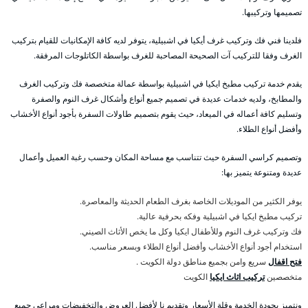
تصميمها وتركيبها.
فلدينا فني فك وتركيب غرف أيكيا في اشبيلية، يتوفر لديه كافة الإمكانيات للقيام بتركيب
الغرف وفقا للتركيب آت الصحيحة المصاحبة للغرف بواسطة الكاتلوجات المرفقة.
يقدم خدمة تركيب مطبخ ايكيا في اشبيلية بواسطة عمالة متخصصة فك وتركيب الغرف
والمطابخ، ولديه خدمات عديدة في تصميم جميع أنواع وأشكال غرف النوم والصفرة
وتسليم كافة أعماله في الميعاد، حيث يقوم بتصميم طاولات السفرة بأجود أنواع الأخشاب
وأفضل أنواع الطلاء.
وتصميم كراسي السفرة حيث تتناسب مع مساحة المكان وحسب رغبة العميل وأعمال
عديدة ومتنوعة يتميز بها:
يوفر الكثير من الموديلات الخاصة بغرف الطعام الحديثة والمعاصرة.
تركيب مطبخ ايكيا في اشبيلية وفكه بحرفية عالية.
فك وتركيب غرف النوم وللأطفال ايكيا وكل ما يخص الأثاث الصيني.
استخدام أجود أنواع الأخشاب وأفضل أنواع الطلاء وبسعر مناسب.
فتح اقفال
سريع وامن بجميع مناطق دولة الكويت .
متخصصين
تركيب اثاث ايكيا
الكويت
ونتميز بجودة الخدمة وقلة الأسعار وتقديم نا لأفضل العروض والتخفيضات ومراعي جميع