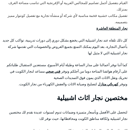
القيام بتفصيل أجمل تصاميم للمجالس العربية أو الإفرنجية التي تناسب مساحة الغرف
بمنزلك.
تفصيل مكاتب خشبية فخمة مناسبة لأي شركة أو منشأة تجارية مع تفصيل كونتوار مميز
بتصميمه.
نجار المنطقة العاشرة
كل ذلك تلقاه عند نجار اشبيلية التي يخضع بشكل دوري إلى دورات تدريبية، تواكب كل جديد
بأعمال النجارة، بعد اليوم يمكنك التمتع بجميع العروض والخصومات التي تقدمها شركة
نجار اشبيلية التي لا مثيل لها
كما أننا نوفر أعمالنا على مدار الساعة وطيلة أيام الأسبوع، مستعدين لاستقبال طلباتكم
على أرقام هواتفنا المتاحة دوما من أجلكم ونوفر
فني صحي
مساعد لنجار الكويت في
تحريك ونقل الاثاث الذي يمون فوق التمديدات الصحية
ونوفر
كهربائي منازل
لتصليح وصيانة الاثاث والعفش الكهرباء من نجار الكويت.
مختصين نجار اثاث اشبيلية
لتحصل على الأفضل وبأسعار متميزة وضمانات تدوم لسنوات عديدة نقدم لك مختصين
نجار اشبيلية ولكافة مناطق الكويت ومحافظاتها، حيث نوفر لك: