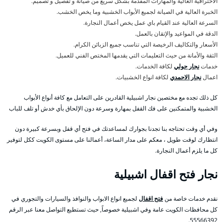
الاحترافية العالية والمهارات المقدمة بشكل سريع من صيانة و تفصيل و تصميم.
الخبرة العالية في الصيانة لجميع الأبواب الخشبية وما يخص الخشب.
السرعة العالية عند القيام باي عمل يخص أعمال النجارة.
الدقة في المواعيد والإتقان بالعمل.
الأسعار والتكاليف الرخيصة التي تناسب جميع الزبائن الكرام.
الثقة والأمانة من حيث التعليمات التي يقدمها المختص الفني للعميل.
خدمات
نجار حولي
لكافة الخدمات.
اعمال
نجار الاحمدي
لكافة انواع الخشبيات.
كل ذلك تجده مع مختصين نجار اشبيلية القادرين على التعامل مع كافة أنواع الأبواب
الخشبية والمتمكنين على فك القفل بمهارة وسرعة دون الإلحاق بأي خدش أو تلف للباب
وفي أي وقت تحتاجه بنا تجدنا بجوارك لمساعدتك في فتح أي قفل وبسرعة كبيرة دون
انتظارك لوقت طويل ، معكم على مدار الساعة، أعمالنا على مستوى الكويت ككل لتوفير
كل ما يلزم أعمال النجارة.
نجار فتح اقفال اشبيلية
نقدم خدمات خاصة من
فتح اقفال
لجميع انواع الابواب والنوافذ والسيارات والتجوري في
كل محافظات الكويت عامة وفي اشبيلية خصوصاً, حيث تستطيع التواصل معنا عبر الرقم
55566392.