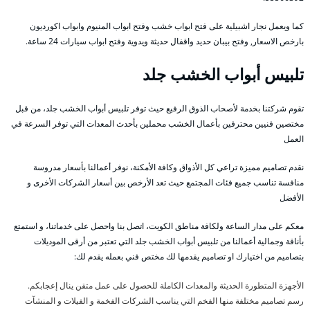
كما ويعمل نجار اشبيلية على فتح ابواب خشب وفتح ابواب المنيوم وابواب اكورديون
بارخص الاسعار, وفتح بيبان حديد واقفال حديثة ويدوية وفتح ابواب سيارات 24 ساعة.
تلبيس أبواب الخشب جلد
تقوم شركتنا بخدمة لأصحاب الذوق الرفيع حيث توفر تلبيس أبواب الخشب جلد، من قبل
مختصين فنيين محترفين بأعمال الخشب محملين بأحدث المعدات التي توفر السرعة في
العمل
نقدم تصاميم مميزة تراعي كل الأذواق وكافة الأمكنة، نوفر أعمالنا بأسعار مدروسة
منافسة تناسب جميع فئات المجتمع حيث تعد الأرخص بين أسعار الشركات الأخرى و
الأفضل
معكم على مدار الساعة ولكافة مناطق الكويت، اتصل بنا واحصل على خدماتنا، و استمتع
بأناقة وجمالية أعمالنا من تلبيس أبواب الخشب جلد التي تعتبر من أرقى الموديلات
بتصاميم من اختيارك او تصاميم يقدمها لك مختص فني بعمله يقدم لك:
الأجهزة المتطورة الحديثة والمعدات الكاملة للحصول على عمل متقن ينال إعجابكم.
رسم تصاميم مختلفة منها الفخم التي يناسب الشركات الفخمة و الفيلات و المنشآت