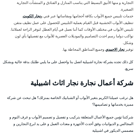
التجارية و منها الأنيق البسيط التي يناسب المنازل و الفنادق و المنشآت التجارية
الصغيرة.
خدمات تلبيس جميع الأبواب بكافة أحجامها ومقاساتها عبر فني و
نجار الكويت
.
تنظيف الأبواب الخشبية قبل القيام بعملية التلبيس للحصول على عمل نظيف متقن.
تلبيس الأبواب في مختلف الأوقات كما أننا نعمل في أيام العطل لتوفر الراحة لعملائنا.
نواكب دواما رسم احدث التصاميم والموديلات العصرية للأبواب مع تفصيلها بأي لون
وشكل.
توفير
نجار الاحمدي
وجميع المناطق المحاطة بها.
كل ذلك تجده بشركة نجارة اشبيلية اتصل بنا واحصل على ما يلبي طلبك بدقة عالية وبشكل
سريع.
شركة أعمال نجارة نجار اثاث اشبيلية
هل ترغب عميلنا الكريم بتغير الأبواب أو الشبابيك الخاصة بمنزلك؟ هل تبحث عن شركة
مميزة بخدماتها و تصاميمها؟
شركتنا تؤمن جميع الأعمال المتعلقة بتركيب و تفصيل و تصميم الأبواب و غرف النوم و
المجالس و الديوانيات وفق أحدث الأجهزة و معدات العمل و على يد ابرع النجارين و
مصممي الديكور في اشبيلية