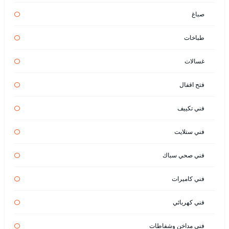
صباغ
طباخات
غسالات
فتح اقفال
فني تكييف
فني ستلايت
فني صحي سباك
فني كاميرات
فني كهربائي
فني مداخن وشفاطات