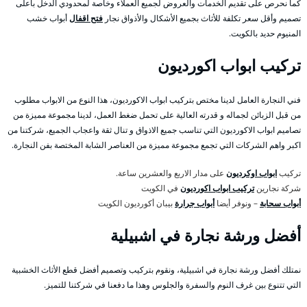
كما نحرص على تقديم الخدمات والعروض لجميع العملاء وخاصة لمحدودي الدخل بأعلى
تصميم وأقل سعر تكلفة للأثاث بجميع الأشكال والأذواق نجار
فتح اقفال
أبواب خشب
المنيوم حديد بالكويت.
تركيب ابواب اكورديون
فني النجارة العامل لدينا مختص بتركيب ابواب الاكورديون، هذا النوع من الابواب مطلوب
من قبل الزبائن لجماله و قدرته العالية على تحمل ضغط العمل، لدينا مجموعة مميزة من
تصاميم ابواب الاكورديون التي تناسب جميع الاذواق و تنال ثقة واعجاب الجميع، شركتنا من
اكبر واهم الشركات التي تجمع مجموعة مميزة من العناصر الشابة المختصة بفن النجارة.
تركيب
ابواب اوكرديون
على مدار الاربع والعشرين ساعة.
شركة نجارين
تركيب ابواب اكورديون
في الكويت
أبواب سحابة
– ونوفر أيضا
أبواب جرارة
بيبان أكورديون الكويت
أفضل ورشة نجارة في اشبيلية
نمتلك أفضل ورشة نجارة في اشبيلية، ونقوم بتركيب وتصميم أفضل قطع الأثاث الخشبية
التي تتنوع بين غرف النوم والسفرة والجلوس وهذا ما دفعنا في شركتنا للتميز.