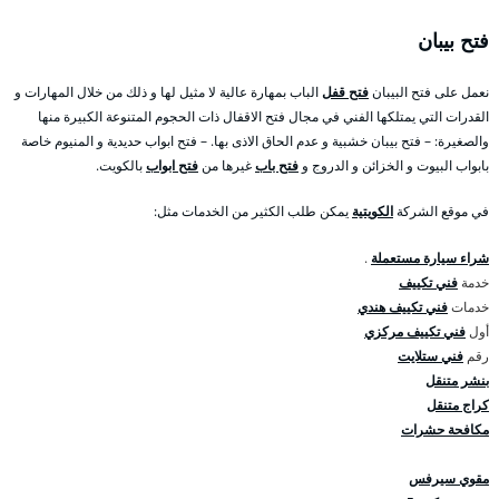
فتح بيبان
نعمل على فتح البيبان
فتح قفل
الباب بمهارة عالية لا مثيل لها و ذلك من خلال المهارات و
القدرات التي يمتلكها الفني في مجال فتح الاقفال ذات الحجوم المتنوعة الكبيرة منها
والصغيرة: – فتح بيبان خشبية و عدم الحاق الاذى بها. – فتح ابواب حديدية و المنيوم خاصة
بابواب البيوت و الخزائن و الدروج و
فتح باب
غيرها من
فتح ابواب
بالكويت.
في موقع الشركة
الكويتية
يمكن طلب الكثير من الخدمات مثل:
شراء سيارة مستعملة
.
خدمة
فني تكييف
خدمات
فني تكييف هندي
أول
فني تكييف مركزي
رقم
فني ستلايت
بنشر متنقل
كراج متنقل
مكافحة حشرات
مقوي سيرفس