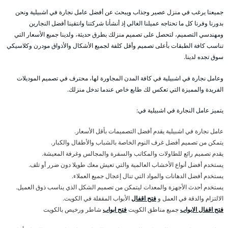
جميعنا يرغب في منزل عصير وجذاب ويبحث عن أفضل عامل نجارة في اشبيلية ونحن
بدورنا وفرنا كل ما تحتاجه عميلنا الغالي إذ أنشأنا شركتنا وانتقينا أفضل النجارين
ومهندسي التصميم، لتحصل على تصميم منزلك بطرق حديثة، ولدينا جميع الأسعار التي
تناسب كافة الطبقات بأعلى تصميم وأقل كلفة لجميع الأشكال والأذواق مودرن وكلاسيكي
سوق تجده لدينا.
وعامل نجارة في اشبيلية في كافة المدن المجاورة لها، محترف في تصميم الموديلات
الفريدة والمميزة التي تعكس لك طابع خاص عندما تدخل منزلك.
يتميز عامل النجارة في اشبيلية في:
عامل نجارة في اشبيلية يقدم أفضل التصميمات بأقل الأسعار.
يتمكن من تصميم أفضل غرف النوم الخاصة بالشباب والأطفال والكبار.
يقدم تصميم رائع للطاولات والمكاتب والسفرة والمجالس وغرفة المعيشة.
يستخدم أفضل أنواع الأخشاب العالمية والتي تعيش معك طويلا دون ضرر أو تلف.
يستخدم أفضل الدهانات والمواد التي تنال إعجال جميع العملاء.
يستخدم أحدث الأجهزة والمعدات ليتمكن من تصميم الشكل الذي يناسب ذوق العميل.
الالتزام والدقة في العمل و
فتح اقفال
الأبواب المقفلة في الكويت.
فتح اقفال الابواب
جميع مناطق الكويت
فتح ابواب
شاطر ورخيص بالكويت