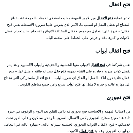
فتح اقفال
تعتبر عملية
فتح الاقفال
من الامور المهمة جدا و خاصة في الاوقات الحرجة عند ضياع
المفتاح او تعطل القفل او لسبب ما، الامر الذي يفرض علينا ضرورة الاستعانة بفني فتح
اقفال: – قدرة على التعامل مع جميع الاقفال المختلفة الانواع و الاحجام. – استخدام افضل
الادوات و اكثرها دقة و حرص على الحفاظ على سلامة الباب.
فتح اقفال ابواب
تعمل شركتنا في
فتح اقفال
الابواب منها الخشبية و الحديدية و ابواب الالمنيوم و هذا يتم
بفضل كوادر مدربة و قادرة على القيام بمهمة
فتح قفل
بسرعة فائقة لا مثيل لها: – فتح
اقفال عادية دون اتلاف القفل او الحاق اي ضرر بالباب. – فتح اقفال ماستر كي التي تحتاج
الى مهارة عالية و خبرة لا مثيل لها
فتح ابواب
سريع وامن جميع مناطق الكويت .
فتح تجوري
من اعمالنا المهمة و الاساسية فتح تجوري فلا داعي للقلق بعد اليوم و الوقوف في حيرة
تامة عند ضياع مفتاح التجوري يكفي الاتصال السريع بنا و نحن سنكون و على الفور تحت
خدمتكم: – فتح الاقفال للابواب التجوري الخشبية بسرعة عالية. – مهارة عالية في التعامل
مع ابواب التجوري وعملية
فتح اقفال
الكويت.