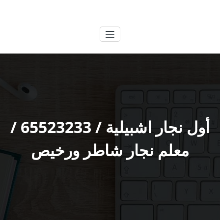
لتجاوز
الكويتية
خدمات وظائف بالكويت
لى
لمحتوى
أول نجار اشبيلية / 65523233 /
معلم نجار شاطر ورخيص