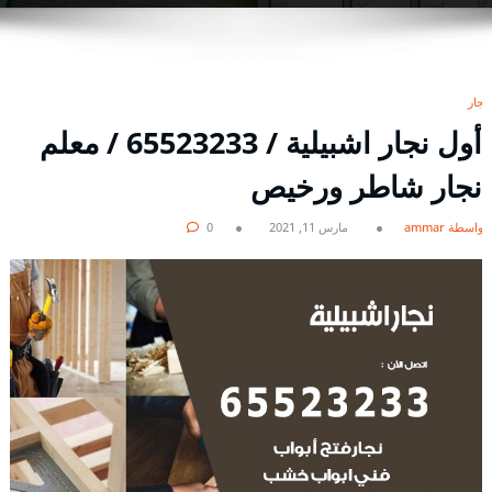
نجار
أول نجار اشبيلية / 65523233 / معلم
نجار شاطر ورخيص
بواسطة ammar
مارس 11, 2021
0