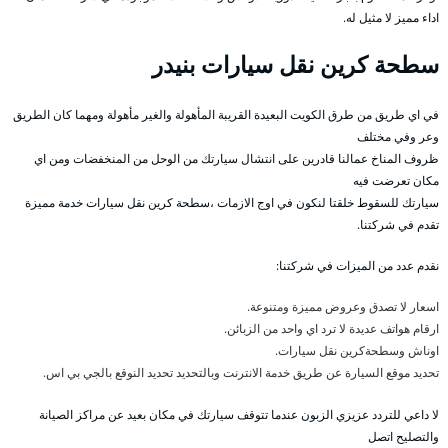
اداء مميز لا مثيل له.
سطحة كرين نقل سيارات بنيدر
في اي طريق من طرق الكويت البعيدة القريبة المأهولة والغير مأهولة ومهما كان الطريق
وعر وفي مختلف
ظروف المناخ عمالنا قادرين على انتشال سيارتك من الوحل من المنخفضات ومن اي
مكان تعرضت فيه
سيارتك للسقوط خلقتا لنكون في اوج الازمات ،سطحة كرين نقل سيارات خدمة مميزة
تقدم في شركتنا.
نقدم عدد من الميزات في شركتنا:
اسعار لا تصدق وعروض مميزة ومتنوعة.
ارقام هواتف عديدة لا ترد اي واحد من الزبائن.
اوناش وسطحةكرين نقل سيارات.
تحديد موقع السيارة عن طريق خدمة الانترنت وبالتحديد تحديد النوقع بالجي بي اس.
لا داعي للتردد عزيزي الزبون عندما تتوقف سيارتك في مكان بعيد عن مراكز الصيانة
والتصليح اتصل