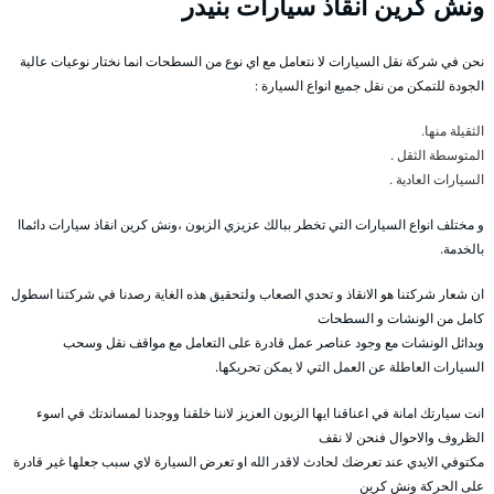
ونش كرين انقاذ سيارات بنيدر
نحن في شركة نقل السيارات لا نتعامل مع اي نوع من السطحات انما نختار نوعيات عالية
الجودة للتمكن من نقل جميع انواع السيارة :
الثقيلة منها.
المتوسطة الثقل .
السيارات العادية .
و مختلف انواع السيارات التي تخطر ببالك عزيزي الزبون ،ونش كرين انقاذ سيارات دائماا
بالخدمة.
ان شعار شركتنا هو الانقاذ و تحدي الصعاب ولتحقيق هذه الغاية رصدنا في شركتنا اسطول
كامل من الونشات و السطحات
وبدائل الونشات مع وجود عناصر عمل قادرة على التعامل مع مواقف نقل وسحب
السيارات العاطلة عن العمل التي لا يمكن تحريكها.
انت سيارتك امانة في اعناقنا ايها الزبون العزيز لاننا خلقنا ووجدنا لمساندتك في اسوء
الظروف والاحوال فنحن لا نقف
مكتوفي الايدي عند تعرضك لحادث لاقدر الله او تعرض السيارة لاي سبب جعلها غير قادرة
على الحركة ونش كرين