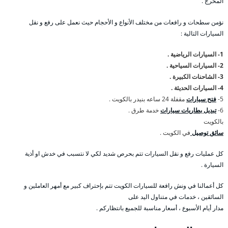
المحرج .
نؤمن سطحات و رافعات من مختلف الأنواع و الأحجام حيث نعمل على رفع و نقل
السيارات التالية :
1- السيارات الرياضية .
2- السيارات السياحية .
3- الشاحنات الكبيرة .
4- السيارات الحديثة .
5-
فتح سيارات
مقفلة 24 ساعه بنيدر بالكويت .
6-
تبديل بطاريات سيارات
خدمة طرق .
بالكويت
سائق توصيل
في الكويت .
كل عمليات رفع و نقل السيارات تتم بحرص شديد لكي لا نتسبب في خدش او أذية
السيارة .
كل أعمالنا في ونش رافعة للسيارات الكويت تتم بإحتراف كبير مع أمهر العاملين و
السائقين ، خدمات في متناول اليد على
مدار أيام الأسبوع ، أسعار مناسبة للجميع بانتظاركم .