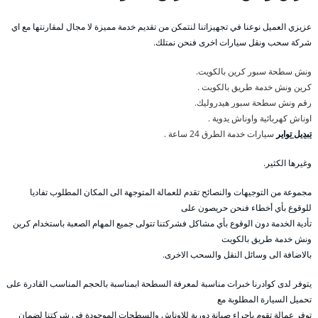
عزيزي العميل نوعنا في تجهيزاتنا لنتمكن من تقديم خدمة مميزة لا مجال لمقارنتها مع اي
شركة سحب ونقل سيارات اخرى فنحن نمتلك.
ونش سطحة سبور كرين بالكويت.
كرين ونش خدمة طريق بالكويت .
رقم ونش سطحة سبور هيدروليك.
اوناش كهربائية واوناش يدوية .
تبديل تواير
سيارات خدمة الطرق 24 ساعة .
وغيرها الكثير.
مجموعة من التوجيهات والنصائح تقدم للعمالة المتوجهة الى المكان المطلوب تفاديا
للوقوع بأي أخطاء فنحن حريصون على
تأدية الخدمة دون الوقوع بأي مشاكل فشركتنا تتولى جميع المهام الصعبة باستخدام كرين
ونش خدمة طريق بالكويت
بالاضافة الى وسائل النقل والسحب الاخرى.
يتوفر لدى كوادرنا خبرات مناسبة لمعرفة السطحة ابمناسبة بالحجم المناسب القادرة على
تحميل السيارة المطلوبة مع
توفر عمالة تقوم باجراء صيانة دورية للاوناش والسطحات الموجودة في شركتنا لضمان