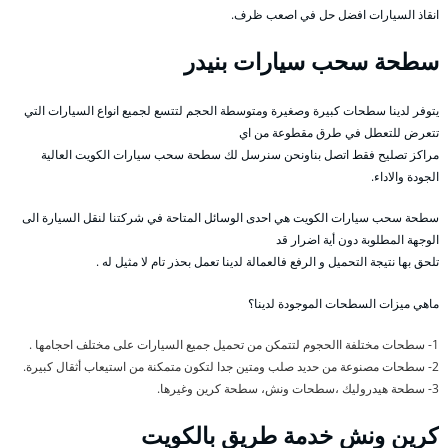
انقاذ السيارات افضل حل في اصعب ظرف.
سطحة سحب سيارات بنيدر
يتوفر لدينا سطحات كبيرة وصغيرة ومتوسطة الحجم لتتسع لجميع انواع السيارات التي
تتعرض للتعطل في طرق مقطوعة من اي
مراكز تصليح فقط اتصل بناونحن سنرسل لك سطحة سحب سيارات الكويت العالية
الجودة والاداء.
سطحة سحب سيارات الكويت هي احدى الوسائل المتاحة في شركتنا لنقل السيارة الى
الوجهة المطلوبة دون أية اضرار قد
تلحق بها نتيجة التحميل و الرفع فالعمالة لدينا تعمل بحذر تام لا مثيل له .
ماهي ميزات السطحات الموجودة لدينا؟
1- سطحات مختلفة االحجوم لتتمكن من تحميل جميع السيارات على مختلف احجامها .
2- سطحات مصنوعة من حديد صلب ومتين جدا لتكون متمكنة من استيعاب أثقال كبيرة.
3- سطحة هيدروليك ،سطحات ونش، سطحة كرين وغيرها.
كرين ونش خدمة طريق بالكويت