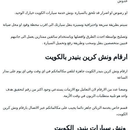
خدوش
او رضوض او اضرار قد تلحق بالسيارة ،ونش خدمة سيارات الكويت خيارك الوحيد.
سيتم بطريقة سريعة واحترافية ومميزة بنقل سيارتك الى اقرب محطة وقود او محل صيانة
وتصليح بواسطة احدث الطرق وافضلها وباستخدام سائقين ممتازين يعمل الى جانبهم
فنيين متخصصين بنقل وسحب وطريقة رفع وتحميل السيارة .
ارقام ونش كرين بنيدر بالكويت
ارقام ونش كرين بنيدر الكويت جاهزة لتلقي مكالماتكم في اي وقت وفي اي يوم على مدار
الساعة
وضعنا عدد من الارقام لان التعامل مع الازمات يستدعي وجود اكثر من رقم لتحقيق هدف
واحد هو تلبية متطلبات الزبون في وقت الأزمة.
قسم خاص بخدمة الزبائن جاهز دائما يجيب على مكالماتكم عبر الاتصال بارقام ونش كرين
الكويت،
ونش سيارات بنيدر الكويت