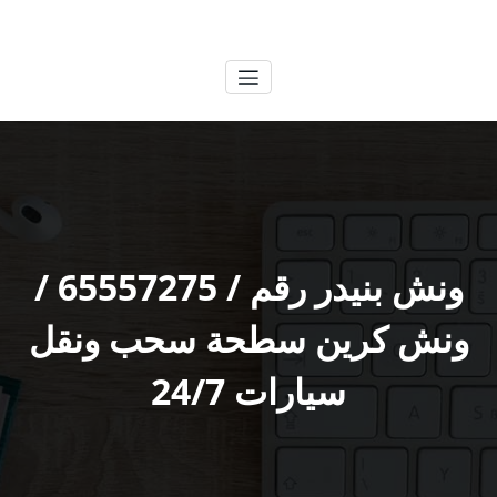
لتجاوز
الكويتية
خدمات وظائف بالكويت
لى
لمحتوى
ونش بنيدر رقم / 65557275 /
ونش كرين سطحة سحب ونقل
سيارات 24/7