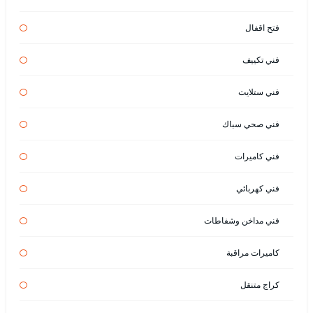
فتح اقفال
فني تكييف
فني ستلايت
فني صحي سباك
فني كاميرات
فني كهربائي
فني مداخن وشفاطات
كاميرات مراقبة
كراج متنقل