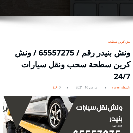
ونش كرين سطحة
ونش بنيدر رقم / 65557275 / ونش
كرين سطحة سحب ونقل سيارات
24/7
بواسطة rwan
مارس 10, 2021
0