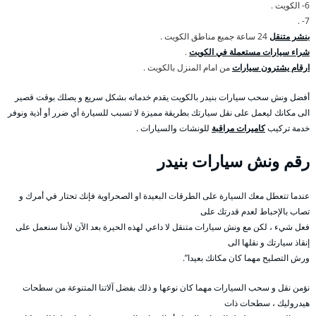
6- الكويت .
7- .
بنشر متنقل
24 ساعة جميع مناطق الكويت .
شراء سيارات مستعملة في الكويت
.
ارقام يشترون سيارات
من امام المنزل بالكويت .
أفضل ونش سحب سيارات بنيدر بالكويت يقدم خدماته بشكل سريع و يصلك بوقت قصير
الى مكانك ليعمل على نقل سيارتك بطريقة مميزة لا تسبب للسيارة أي ضرر أو أذية ونوفر
خدمة تركيب
كاميرات مراقبة
للونشات والسيارات .
رقم
ونش سيارات بنيدر
عندما تتعطل معك السيارة على الطرقات البعيدة او الصحراوية فإنك تحتار في أمرك و
تصاب بالإحباط لعدم قدرتك على
فعل شيء ، لكن مع ونش سيارات متنقل لا داعي لهذه الحيرة بعد الآن لأننا سنعمل على
إنقاذ سيارتك و نقلها الى
ورش التصليح مهما كان مكانك بعيدا”.
نؤمن نقل و سحب السيارات مهما كان نوعها و ذلك بفضل آلاتنا المتنوعة من سطحات
هيدروليك ، سطحات ذات