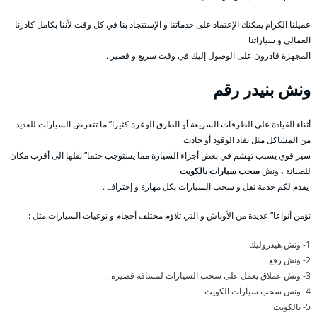
عميلنا الكرام يمكنك الإعتماد على خدماتنا و الإستنجاد بنا في كل وقت لأننا بكامل كادرنا
العمالي و سياراتنا
المجهزة قادرون على الوصول إليك في وقت سريع و قصير .
ونش بنيدر
رقم
أثناء القيادة على الطرقات السريعة أو الطرق الوعرة كثيرا” ما تتعرض السيارات للعديد
من المشاكل مثل نفاذ الوقود أو حادث
سير قوي يسبب تهشم في بعض أجزاء السيارة مما يستوجب حتما” نقلها الى أقرب مكان
للصيانة ، ونش
سحب سيارات بالكويت
يقدم لكم خدمة نقل و سحب السيارات بكل مهارة و إحتراف .
نؤمن أنواعا” عديدة من الأوناش و التي تلاؤم مختلف أحجام و نوعيات السيارات مثل :
1- ونش هيدروليك
2- ونش رفع
3- ونش عملاق يعمل على سحب السيارات لمسافة قصيرة .
4- ونس سحب سيارات الكويت
5- بالكويت