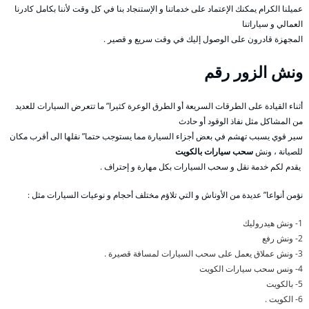
عميلنا الكرام يمكنك الإعتماد على خدماتنا و الإستنجاد بنا في كل وقت لأننا بكامل كادرنا
العمالي و سياراتنا
المجهزة قادرون على الوصول إليك في وقت سريع و قصير .
ونش الزور
رقم
أثناء القيادة على الطرقات السريعة أو الطرق الوعرة كثيرا” ما تتعرض السيارات للعديد
من المشاكل مثل نفاذ الوقود أو حادث
سير قوي يسبب تهشم في بعض أجزاء السيارة مما يستوجب حتما” نقلها الى أقرب مكان
للصيانة ، ونش
سحب سيارات بالكويت
يقدم لكم خدمة نقل و سحب السيارات بكل مهارة و إحتراف .
نؤمن أنواعا” عديدة من الأوناش و التي تلاؤم مختلف أحجام و نوعيات السيارات مثل :
1- ونش هيدروليك
2- ونش رفع
3- ونش عملاق يعمل على سحب السيارات لمسافة قصيرة .
4- ونس سحب سيارات الكويت
5- بالكويت
6- الكويت .