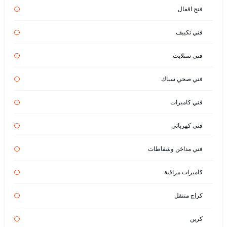
فتح اقفال
فني تكييف
فني ستلايت
فني صحي سباك
فني كاميرات
فني كهربائي
فني مداخن وشفاطات
كاميرات مراقبة
كراج متنقل
كرين