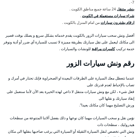
7- .
بنشر متنقل
24 ساعة جميع مناطق الكويت .
شراء سيارات مستعملة في الكويت
.
ارقام يشترون سيارات
من امام المنزل بالكويت .
أفضل ونش سحب سيارات الزور بالكويت يقدم خدماته بشكل سريع و يصلك بوقت قصير
الى مكانك ليعمل على نقل سيارتك بطريقة مميزة لا تسبب للسيارة أي ضرر أو أذية ونوفر
خدمة تركيب
كاميرات مراقبة
للونشات والسيارات .
رقم
ونش سيارات الزور
عندما تتعطل معك السيارة على الطرقات البعيدة او الصحراوية فإنك تحتار في أمرك و
تصاب بالإحباط لعدم قدرتك على
فعل شيء ، لكن مع ونش سيارات متنقل لا داعي لهذه الحيرة بعد الآن لأننا سنعمل على
إنقاذ سيارتك و نقلها الى
ورش التصليح مهما كان مكانك بعيدا”.
نؤمن نقل و سحب السيارات مهما كان نوعها و ذلك بفضل آلاتنا المتنوعة من سطحات
هيدروليك ، سطحات ذات
ونش التي تخصص لنقل السيارة الثقيلة أو السيارة التي يرغب صاحبها بنقلها الى مكان