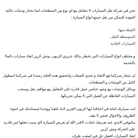
نحن في شركة نقل السيارات لا نتعامل مع اي نوع من السطحات انما نختار نوعيات عالية
الجودة للتمكن من نقل جميع انواع السيارة :
الثقيلة منها.
المتوسطة الثقل .
السيارات العادية .
و مختلف انواع السيارات التي تخطر ببالك عزيزي الزبون ،ونش كرين انقاذ سيارات دائماا
بالخدمة.
ان شعار شركتنا هو الانقاذ و تحدي الصعاب ولتحقيق هذه الغاية رصدنا في شركتنا اسطول
كامل من الونشات و السطحات
وبدائل الونشات مع وجود عناصر عمل قادرة على التعامل مع مواقف نقل وسحب
السيارات العاطلة عن العمل التي لا يمكن تحريكها.
انت سيارتك امانة في اعناقنا ايها الزبون العزيز لاننا خلقنا ووجدنا لمساندتك في اسوء
الظروف والاحوال فنحن لا نقف
مكتوفي الايدي عند تعرضك لحادث لاقدر الله او تعرض السيارة لاي سبب جعلها غير قادرة
على الحركة ونش كرين
انقاذ السيارات افضل حل في اصعب ظرف.