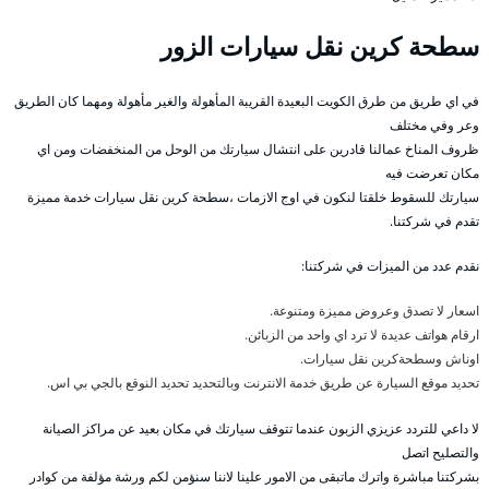
سطحة كرين نقل سيارات الزور
في اي طريق من طرق الكويت البعيدة القريبة المأهولة والغير مأهولة ومهما كان الطريق
وعر وفي مختلف
ظروف المناخ عمالنا قادرين على انتشال سيارتك من الوحل من المنخفضات ومن اي
مكان تعرضت فيه
سيارتك للسقوط خلقتا لنكون في اوج الازمات ،سطحة كرين نقل سيارات خدمة مميزة
تقدم في شركتنا.
نقدم عدد من الميزات في شركتنا:
اسعار لا تصدق وعروض مميزة ومتنوعة.
ارقام هواتف عديدة لا ترد اي واحد من الزبائن.
اوناش وسطحةكرين نقل سيارات.
تحديد موقع السيارة عن طريق خدمة الانترنت وبالتحديد تحديد النوقع بالجي بي اس.
لا داعي للتردد عزيزي الزبون عندما تتوقف سيارتك في مكان بعيد عن مراكز الصيانة
والتصليح اتصل
بشركتنا مباشرة واترك ماتبقى من الامور علينا لاننا سنؤمن لكم ورشة مؤلفة من كوادر