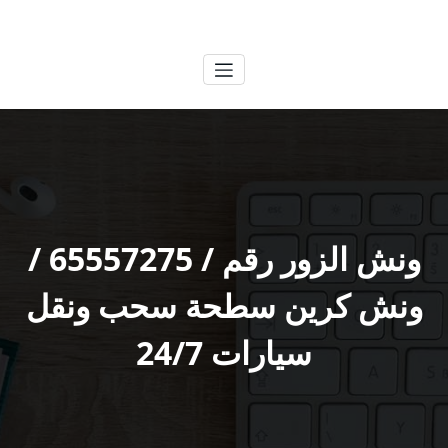
لتجاوز
الكويتية
خدمات وظائف بالكويت
لى
لمحتوى
ونش الزور رقم / 65557275 /
ونش كرين سطحة سحب ونقل
سيارات 24/7