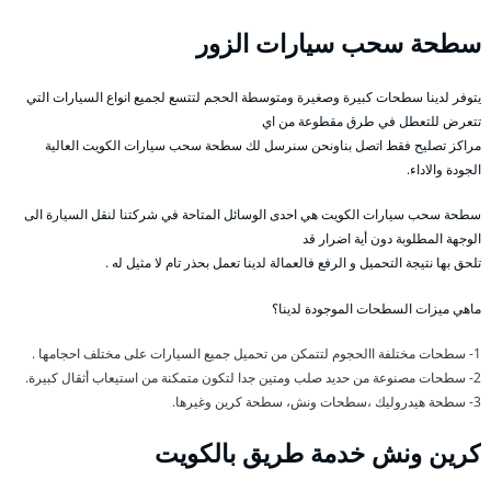
سطحة سحب سيارات الزور
يتوفر لدينا سطحات كبيرة وصغيرة ومتوسطة الحجم لتتسع لجميع انواع السيارات التي
تتعرض للتعطل في طرق مقطوعة من اي
مراكز تصليح فقط اتصل بناونحن سنرسل لك سطحة سحب سيارات الكويت العالية
الجودة والاداء.
سطحة سحب سيارات الكويت هي احدى الوسائل المتاحة في شركتنا لنقل السيارة الى
الوجهة المطلوبة دون أية اضرار قد
تلحق بها نتيجة التحميل و الرفع فالعمالة لدينا تعمل بحذر تام لا مثيل له .
ماهي ميزات السطحات الموجودة لدينا؟
1- سطحات مختلفة االحجوم لتتمكن من تحميل جميع السيارات على مختلف احجامها .
2- سطحات مصنوعة من حديد صلب ومتين جدا لتكون متمكنة من استيعاب أثقال كبيرة.
3- سطحة هيدروليك ،سطحات ونش، سطحة كرين وغيرها.
كرين ونش خدمة طريق بالكويت