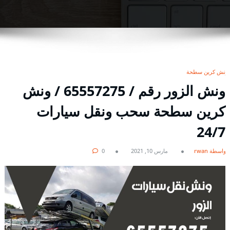
ونش كرين سطحة
ونش الزور رقم / 65557275 / ونش
كرين سطحة سحب ونقل سيارات
24/7
بواسطة rwan
مارس 10, 2021
0