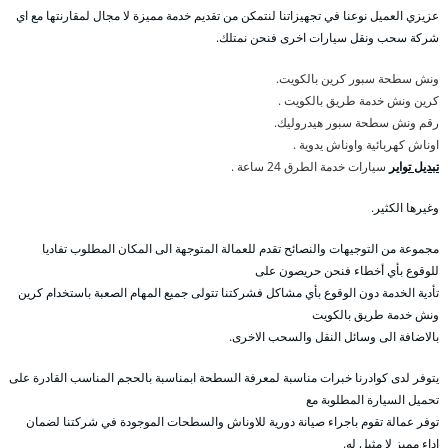
عزيزي العميل نوعنا في تجهيزاتنا لنتمكن من تقديم خدمة مميزة لا مجال لمقارنتها مع اي
شركة سحب ونقل سيارات اخرى فنحن نمتلك.
ونش سطحة سبور كرين بالكويت.
كرين ونش خدمة طريق بالكويت .
رقم ونش سطحة سبور هيدروليك.
اوناش كهربائية واوناش يدوية .
تبديل تواير
سيارات خدمة الطرق 24 ساعة .
وغيرها الكثير.
مجموعة من التوجيهات والنصائح تقدم للعمالة المتوجهة الى المكان المطلوب تفاديا
للوقوع بأي أخطاء فنحن حريصون على
تأدية الخدمة دون الوقوع بأي مشاكل فشركتنا تتولى جميع المهام الصعبة باستخدام كرين
ونش خدمة طريق بالكويت
بالاضافة الى وسائل النقل والسحب الاخرى.
يتوفر لدى كوادرنا خبرات مناسبة لمعرفة السطحة ابمناسبة بالحجم المناسب القادرة على
تحميل السيارة المطلوبة مع
توفر عمالة تقوم باجراء صيانة دورية للاوناش والسطحات الموجودة في شركتنا لضمان
اداء مميز لا مثيل له.