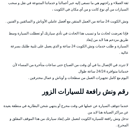
ثقة العملاء و راحتهم هي ما نسعى إليه عبر أعمالنا و خدماتنا المتنوعة في نقل و سحب
السيارات من أي نوع كانت و من أي مكان في الكويت ،
ونش الكويت 24 ساعة من العمل المتقن مع أفضل عاملي الأوناش و السائقين و الفنين .
فإذا تعرضت لحادث ما و تسبب هذا الحادث في تأذي سيارتك أو تعطلت السيارة وسط
طريق مزدحم هنا لابد من إبعاد
السيارة و طلب خدمات ونش الكويت 24 ساعة و الذي يعمل على تلبية طلبك بسرعة
عالية .
لا تتردد في الإتصال بنا في أي وقت من الصباح حتى ساعات متأخرة من المساء لأن
خدماتنا متوافرة 24/24 ساعة طوال
اليوم مع كامل تجهيزات العمل من سطحات و أوناش و عمال محترفين .
رقم
ونش رافعة للسيارات الزور
عندما تتوقف السيارة عن عملها في وقت محرج أو ينتهي شحن البطارية في منطقة بعيدة
عن مراكز الصيانة هنا لابد من
تدخل ونش رافعة للسيارة الكويت لتعمل على إنقاذ سيارتك من هذا الموقف المقلق و
المحرج .