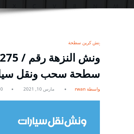
ونش كرين سطحة
سطحة سحب ونقل سيارات 
بواسطة rwan
مارس 10, 2021
0