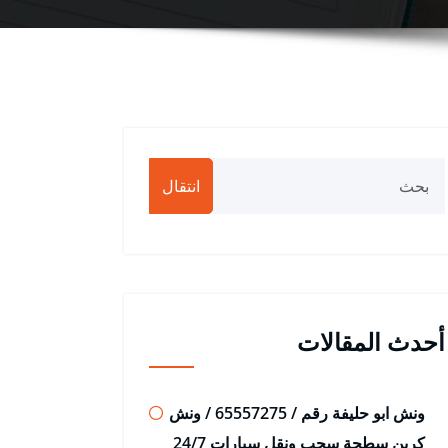
انتقال
أحدث المقالات
ونش ابو حليفة رقم / 65557275 / ونش
كرين سطحة سحب ونقل سيارات 24/7