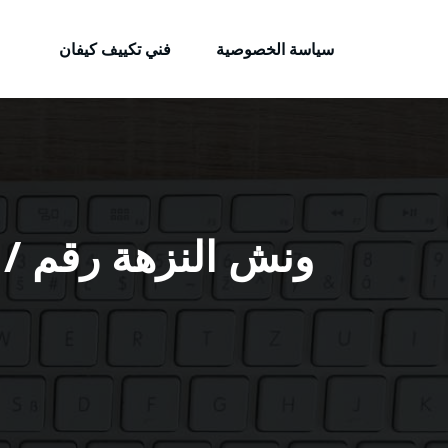
الكويتية
لتجاوز
خدمات وظائف بالكويت
لى
سياسة الخصوصية
فني تكييف كيفان
لمحتوى