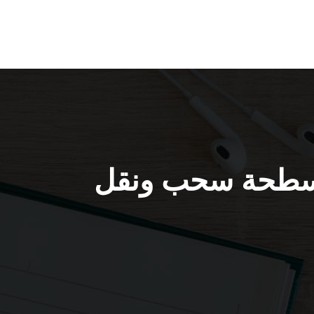
65 / ونش كرين سطحة سحب ونقل