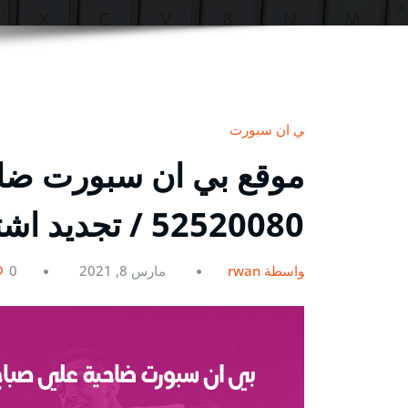
بي ان سبورت
موقع بي ان سبورت ضاح
52520080 / تجديد اشتراك bein sport
بواسطة rwan
مارس 8, 2021
0