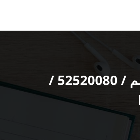
موقع بي ان سبورت ضاحية علي صباح السالم / 52520080 /