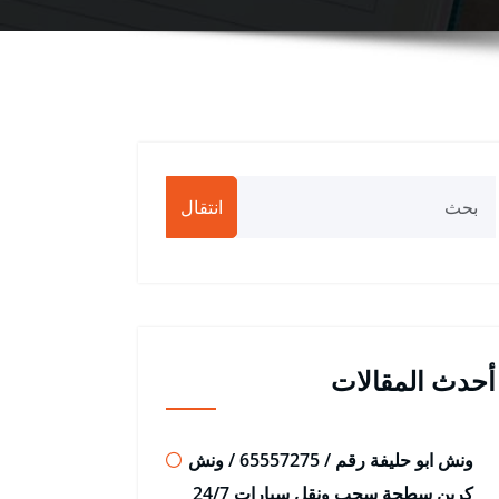
انتقال
أحدث المقالات
ونش ابو حليفة رقم / 65557275 / ونش
كرين سطحة سحب ونقل سيارات 24/7