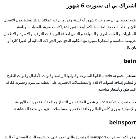
اشتراك بي ان سبورت 6 شهور
نقدم تجديد بي ان سبورت 6 شهور أو لسنة وفق ما يرغبه عملائنا لذلك تستطيعون الاتصال
الان و طلب الخدمة المناسبة لكم. أيضا نؤمن اشتراكات حصرية بالقنوات الرياضة
للمباريات و العاب القوى و السباحة و التنس اضافة الى باقات الترفيه و الاسرة و الاطفال.
عروضنا مناسبة و اسعارنا مميزة مع امكانية الدفع عبر الحوالات المالية أو الفيزا كارد أو
باي بال.
bein
تساهم مجموعة bein بباقاتها المتنوعة وقنواتها الرياضة وقنوات الأطفال وقنوات الطبخ
والتعليم إضافة لقنوات الأفلام والمسلسلات الحصرية على تغطية مباشرة وحصرية لكافة
المناطق وبأسعار مناسبة.
حيث تميزت شبكة ben بلم شمل العائلة حول التلفاز ومتابعة كافة دوريات الأوربية
والإسبانية ودوري كأس العالم وكافة الأفلام والمسلسلات لتزيد من متعة المشاهدة.
beinsport
نوفر لكم رسيفرات beinsport المتميزة والتي تعمد على بث خدمه البث الفضائي أو البث