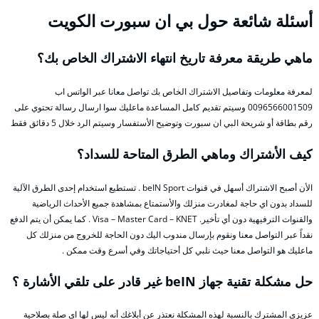
أسئلة شائعة حول بي ان سبورت الكويت
ماهي طريقة معرفة تاريخ انتهاء الاشتراك الخاص بك؟
لمعرفة معلومات وتفاصيل الاشتراك الخاص بك تواصل معانا عبر الواتس اب
0096566001509 وسيتم تقديم كامل المساعدة ماعليك سوا ارسال رسالة تحتوي على
رقم بطاقة أو شريحة البي ان سبورت وتوضيح الأستفسار وسيتم الرد خلال 5 دقائق فقط
كيف الأشتراك وماهي الطرق المتاحة للسداد؟
الأن أصبح الاشتراك أسهل في قنوات beIN Sport . تستطيع استخدام إحدى الطرق الآلية
للسداد بدون اي حاجة لمغادرت منزلك والأستمتاع بمشاهدة جميع الأحداث الرياضية
والقنوات الترفيهية دون أي تأخير. Visa – Master Card – KNET . كما يمكن أن يتم الدفع
نقداً عبر التواصل معنا ونقوم بإرسال مندوب اليك دون الحاجة للخروج من منزلك كل
ماعليك هو التواصل معنا حيث نلبي كل أحتياجاتك وفي أسرع وقت ممكن .
حل مشكلة تقنية جهاز beIN غير قادر على تلقي الأشارة ؟
عزيزي المشترك بالنسبة لهذه المشكلة نعتذر عن أبلاغك أنه ليس لها اي صلة بصلاحية