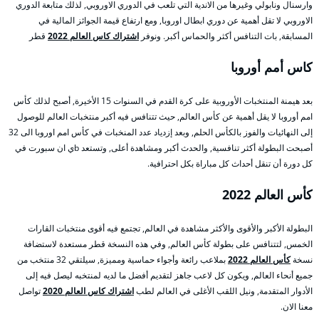
وارسنال ونابولي وغيرها من الاندية التي تلعب في الدوري الاوروبي, لذلك متابعة الدوري
الاوروبي لا تقل أهمية عن دوري ابطال اوروبا, ومع ارتفاع قيمة الجوائز المالية في
المسابقة, بات التنافس أكثر والحماس أكبر. ونوفر
اشتراك كاس العالم 2022
قطر
كاس أمم أوروبا
بعد هيمنة المنتخبات الأوروبية على كرة القدم في السنوات 15 الأخيرة, أصبح لذلك كأس
امم أوروبا لا يقل أهمية عن كأس العالم, حيث تتنافس فيه أكبر منتخبات العالم للوصول
إلى النهائيات والفوز بالكأس الحلم, وبعد إزدياد عدد المنخبات في كأس امم اوروبا الى 32
أصبحت البطولة أكثر تنافسية, والحدث أكبر ومشاهدة أعلى, وتستعد bي ان سبورت في
كل دورة أن تنقل أحداث كل مباراة بكل احترافية.
كأس العالم 2022
البطولة الأكبر والأقوى والأكثر مشاهدة في العالم, تجتمع فيه أقوى منتخبات القارات
الخمس, لتتنافس على بطولة كأس العالم, وفي هذه النسخة قطر مستعدة لاستضافة
نسخة
كأس العالم 2022
بملاعب رائعة وأجواء حماسية ومميزة, سيلتقي 32 منتخب من
جميع أنحاء العالم, ويكون كل لاعب جاهز لتقديم أفضل ما لديه لمنتخبه ليصل فيه إلى
الأدوار المتقدمة, ونيل اللقب الأغلى في العالم لطب
اشتراك كاس العالم 2020
تواصل
معنا الان.