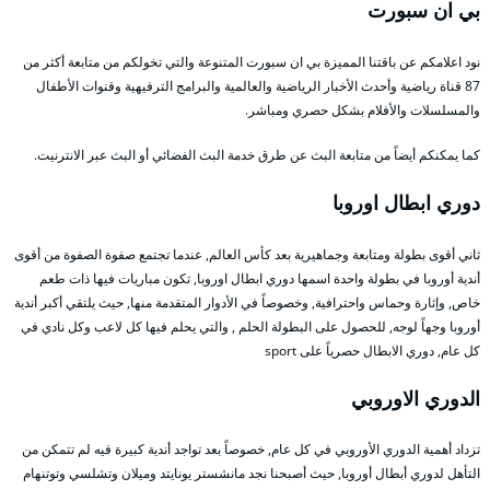
بي ان سبورت
نود اعلامكم عن باقتنا المميزة بي ان سبورت المتنوعة والتي تخولكم من متابعة أكثر من
87 قناة رياضية وأحدث الأخبار الرياضية والعالمية والبرامج الترفيهية وقنوات الأطفال
والمسلسلات والأفلام بشكل حصري ومباشر.
كما يمكنكم أيضاً من متابعة البث عن طرق خدمة البث الفضائي أو البث عبر الانترنيت.
دوري ابطال اوروبا
ثاني أقوى بطولة ومتابعة وجماهيرية بعد كأس العالم, عندما تجتمع صفوة الصفوة من أقوى
أندية أوروبا في بطولة واحدة اسمها دوري ابطال اوروبا, تكون مباريات فيها ذات طعم
خاص, وإثارة وحماس واحترافية, وخصوصاً في الأدوار المتقدمة منها, حيث يلتقي أكبر أندية
أوروبا وجهاً لوجه, للحصول على البطولة الحلم , والتي يحلم فيها كل لاعب وكل نادي في
كل عام, دوري الابطال حصرياً على sport
الدوري الاوروبي
تزداد أهمية الدوري الأوروبي في كل عام, خصوصاً بعد تواجد أندية كبيرة فيه لم تتمكن من
التأهل لدوري أبطال أوروبا, حيث أصبحنا نجد مانشستر يونايتد وميلان وتشلسي وتوتنهام