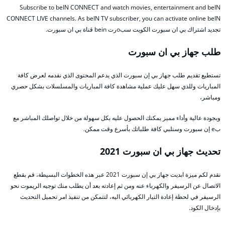
Subscribe to beIN CONNECT and watch movies, entertainment and beIN
CONNECT LIVE channels. As beIN TV subscriber, you can activate online beIN
تجديد اشتراك بي ان سبورت الكويت سبoرت bein قناة بي ان سبورت.
طلب جهاز بي ان سبورت
تستطيع تقديم طلب جهاز بي إن سبورت الذي يدعم المحتوى الذي نقدمه لعرض كافة
المباريات وللذي سهل عليك عملية مشاهدة كافة المباريات والمسلسلات بشكل حصري
ومباشر،
وبجودة عالية وأداء مميز يمكنك الحصول عليه بكل سهولة من خلال تواصلك المباشر مع
بe إن سبورت وسنلبي كافة طلباتك بأسرع وقت ممكن.
تحديث جهاز بي ان سبورت 2021
نقدم لكم ميزة ابديت جهاز بي إن سبورت 2021 عبر هذه الخطوات البسيطة، قم بقطع
الاتصال عن الرسيفر والكهرباء عنه ومن ثم إعادته بعد أن يطلب منك توجيه الريموت نحو
الرسيفر في لحظة إعادة التيار الكهربائي اليه، لتتمكن من تنفيذ امر تحميل التحديث
بإدخال الكود.