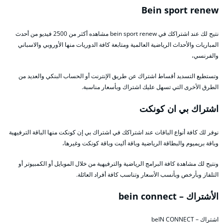
Bein sport renew
نتيح لك عند اشتراكك في bein sport renew مشاهده أكثر من 2500 فيديو من أحدث
المباريات والأحداث الرياضية العالمية ومتابعة كافة الدوريات منها الأوروبي والاسباني
والفرنسي،
وتستطيع التسديد أقساط اشتراك عن طريق الإنترنت أو الحساب البنكي والعديد من
الطرق الأخرى التي تسهل عليك اشتراك وبأسعار مناسبة.
اشتراك بي ان كونكت
نوفر لك كافة أنواع الباقات عند اشتراكك في اشتراك بي إن كونكت منها الباقة الترفيهية
وباقة بريميوم والبطاقة الرياضية وباقة أليت وباقة كونكت وغيرها،
ونتيح لك مشاهدة كافة البرامج الرياضية والترفيهية من خلال الموبايل أو الكمبيوتر أو
التلفاز وبأرخص وبأنسب الأسعار وتناسب كافة أفراد العائلة.
الأشتراك – bein connect
اشتراك – beIN CONNECT