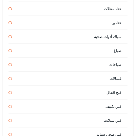
حداد مظلات
حدادين
سباك أدوات صحية
صباغ
طباخات
غسالات
فتح اقفال
فني تكييف
فني ستلايت
فني صحي سباك