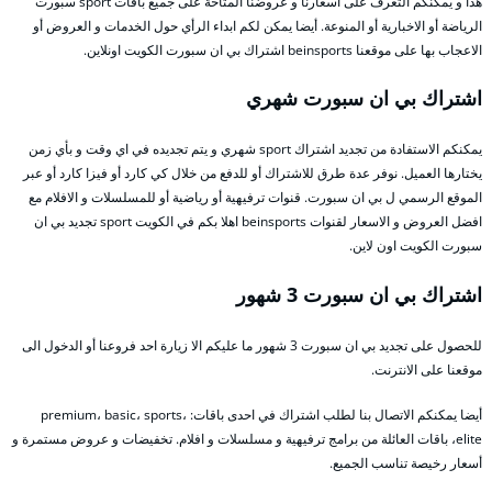
هذا و يمكنكم التعرف على اسعارنا و عروضنا المتاحة على جميع باقات sport سبورت
الرياضة أو الاخبارية أو المنوعة. أيضا يمكن لكم ابداء الرأي حول الخدمات و العروض أو
الاعجاب بها على موقعنا beinsports اشتراك بي ان سبورت الكويت اونلاين.
اشتراك بي ان سبورت شهري
يمكنكم الاستفادة من تجديد اشتراك sport شهري و يتم تجديده في اي وقت و بأي زمن
يختارها العميل. نوفر عدة طرق للاشتراك أو للدفع من خلال كي كارد أو فيزا كارد أو عبر
الموقع الرسمي ل بي ان سبورت. قنوات ترفيهية أو رياضية أو للمسلسلات و الافلام مع
افضل العروض و الاسعار لقنوات beinsports اهلا بكم في الكويت sport تجديد بي ان
سبورت الكويت اون لاين.
اشتراك بي ان سبورت 3 شهور
للحصول على تجديد بي ان سبورت 3 شهور ما عليكم الا زيارة احد فروعنا أو الدخول الى
موقعنا على الانترنت.
أيضا يمكنكم الاتصال بنا لطلب اشتراك في احدى باقات: premium، basic، sports،
elite، باقات العائلة من برامج ترفيهية و مسلسلات و افلام. تخفيضات و عروض مستمرة و
أسعار رخيصة تناسب الجميع.