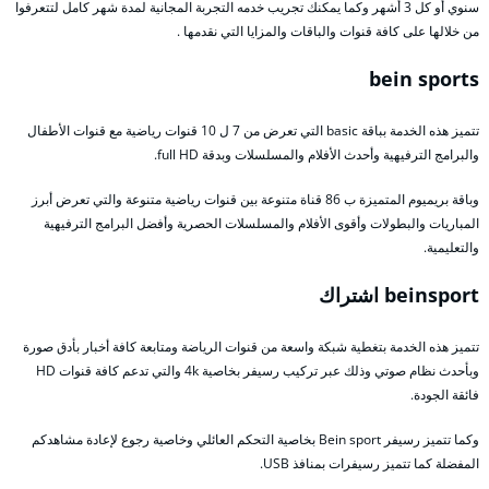
سنوي أو كل 3 أشهر وكما يمكنك تجريب خدمه التجربة المجانية لمدة شهر كامل لتتعرفوا
من خلالها على كافة قنوات والباقات والمزايا التي نقدمها .
bein sports
تتميز هذه الخدمة بباقة basic التي تعرض من 7 ل 10 قنوات رياضية مع قنوات الأطفال
والبرامج الترفيهية وأحدث الأفلام والمسلسلات وبدقة full HD.
وباقة بريميوم المتميزة ب 86 قناة متنوعة بين قنوات رياضية متنوعة والتي تعرض أبرز
المباريات والبطولات وأقوى الأفلام والمسلسلات الحصرية وأفضل البرامج الترفيهية
والتعليمية.
beinsport اشتراك
تتميز هذه الخدمة بتغطية شبكة واسعة من قنوات الرياضة ومتابعة كافة أخبار بأدق صورة
وبأحدث نظام صوتي وذلك عبر تركيب رسيفر بخاصية 4k والتي تدعم كافة قنوات HD
فائقة الجودة.
وكما تتميز رسيفر Bein sport بخاصية التحكم العائلي وخاصية رجوع لإعادة مشاهدكم
المفضلة كما تتميز رسيفرات بمنافذ USB.