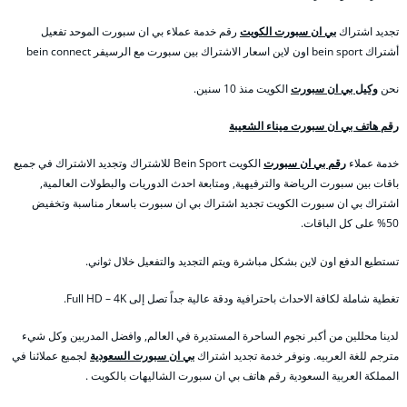
تجديد اشتراك
بي ان سبورت الكويت
رقم خدمة عملاء بي ان سبورت الموحد تفعيل
أشتراك bein sport اون لاين اسعار الاشتراك بين سبورت مع الرسيفر bein connect
نحن
وكيل بي ان سبورت
الكويت منذ 10 سنين.
رقم هاتف بي ان سبورت ميناء الشعيبة
خدمة عملاء
رقم بي ان سبورت
الكويت Bein Sport للاشتراك وتجديد الاشتراك في جميع
باقات بين سبورت الرياضة والترفيهية, ومتابعة احدث الدوريات والبطولات العالمية,
اشتراك بي ان سبورت الكويت تجديد اشتراك بي ان سبورت باسعار مناسبة وتخفيض
50% على كل الباقات.
تستطيع الدفع اون لاين بشكل مباشرة ويتم التجديد والتفعيل خلال ثواني.
تغطية شاملة لكافة الاحداث باحترافية ودقة عالية جداً تصل إلى Full HD – 4K.
لدينا محللين من أكبر نجوم الساحرة المستديرة في العالم, وافضل المدربين وكل شيء
مترجم للغة العربيه. ونوفر خدمة تجديد اشتراك
بي ان سبورت السعودية
لجميع عملائنا في
المملكة العربية السعودية رقم هاتف بي ان سبورت الشاليهات بالكويت .