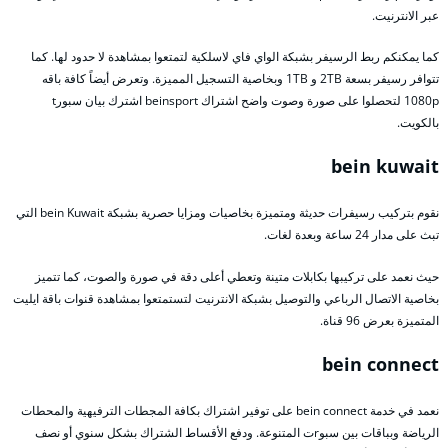
عبر الانترنيت.
كما يمكنكم ربط الرسيفر بشبكة الواي فاي لاسلكية لتمتعوا بمشاهدة لا حدود لها. كما
تتوافر رسيفر بسعة 2TB و 1TB وبخاصية التسجيل المميزة. وتعرض أيضاً كافة باقه
1080p لتحصلوا على صورة وصوت واضح اشتراك beinsport اشترك بيان سبورt
بالكويت.
bein kuwait
نقوم بتركيب رسيفرات حديثة ومتميزة بخاصيات ومزايا حصرية بشبكة bein Kuwait التي
تبث على مدار 24 ساعة وبعدة لغات.
حيث نعمد على تركيبها بكابلات متينة وتعطي أعلى دقة في صورة والصوت، كما تتميز
بخاصية الاتصال الرباعي والتوصيل بشبكة الانترنيت لتستمتعوا بمشاهدة قنوات باقة ايليت
المتميزة بعرض 96 قناة.
bein connect
نعمد في خدمة bein connect على توفير اشتراك بكافة المجطات الترفيهية والمحطات
الرياضة وبباقات بين سبوrت المتنوعة. ودفع الأقساط الشتراك بشكل سنوي أو نصف