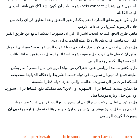
الحصول على اشتراك bein connect بشرط واحد ان يكون اشتراكك في باقة ايليت اي
الباقة الكاملة .
هل يمكن تغيير معلق المبارة ؟ نعم يمكنكم تغير المعلق ولغة التعليق في اي وقت من
خلال الريموت كنترول واعدادات الاوديو.
ماهي طرق الدفع المتاحة لتجديد اشتراك البي ان سبورت؟ يمكنم الدفع عن طريق الفيزا
الكي نت ماستر كرت باي بال وكل هذه الخدمات اون لاين.
هل يمكن ان احصل على كرت بدل فاقد في ضياخ كرت الرسيفر bein؟ نعم اخي العميل
يمكن ان تحصل على كرت بدل مفقود بشرط احضاء او ارسال صورة من بطاقة بيانات
الشخصية والتاكد من رقم الهاتف .
هل يمكنني متابعة الرياضى على اشتراكي من دولة اخرى في حال السفر ؟ نعم يمكن
متابعة جميع قناة بي ان سبورت في دولة حسب الشروط والاحكام الدولية المنصوصة
لشبكة قنوات بي الن سبورت العالمية والتي مقرها دولة قطر الشقيقة.
هل يمكن تسديد اقساط بي ان الشهرية اون لاين؟ نعم يمكنكم دفع اقساط بي ان سبورت
اون من خلال زيارة موقعنا هنا .
هل يمكن ان اطلي تركيب اشتراك بي ان سبورت مع الرسيفر اون لاين؟ نعم عميلنا
الكريم من خلال زيارة موقع بي ان سبورت اون لاين من هنا او تفضل بزيارة موقع
بي ان
سبورت الكويت
الرسمي .
bein sport kuwait
bein sport
bein kuwait
bein