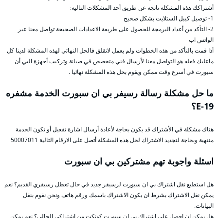
أشتراكك هذه المشكلة ناتجة عن طريق أحد المشكلات التالية:
1- توصيل كيبل الستلايت بشكل صحيح
2- التأكد من أعداد البرمجة للحصول على طريقة الاعدادات الصحيحة تواصل معنا عبر
الواتس اب
أذا قمت بالتأكد من هذه الخطوات ولم يعمل لاتقلق فالحل النهائي لهذه المشكلة لدينا كل
ماعليك فعله هو التواصل معنا لأرسال فني متخصص في صيانة وتركيب أجهزة البي أن
سبورت في أسرع وقت ممكن ويقوم بحل هذه المشكلة نهائيا .
ما حل مشكلة رسالة رسيفر بي ان سبورت الخدمة مشفره
E-19؟
هناك مشكلة في الأشتراك قد يكون بحاجة لأعادة أرسال اشارة تفعيل أو تكون الخدمة
منتهية وبحاجة لتجديد الاشتراك لحل هذه المشكلة أتصل على الارقام التالية 50007011
اسئلة واجوبة تهم مشتركين بي ان سبورت
هل استطيع نقل اشتراك بي ان سبورت لرسيفر جديد في حال تعطل رسيفري القديم؟ نعم
يمكن نقل الاشتراك بشرط ان يكون الاشتراك باسمك ورقم هاتف ونحن نقوم بنقل
البيانات.
هل يمكن ان احصل على اشتراك بي ان سبورت كونكت من اشتراكي الحالي؟ نعم يمكن