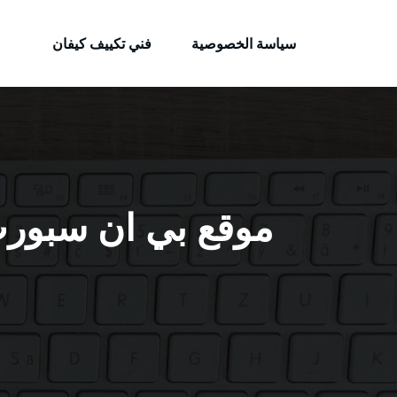
الكويتية
لتجاوز
خدمات وظائف بالكويت
لى
سياسة الخصوصية
فني تكييف كيفان
لمحتوى