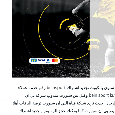
موقع بي ان سبورت سلوى وكيل بين سبورت منطقة سلوى بالكويت تجديد اشتراك beinsport رقم خدمة عملاء
بين سبورت الكويت اون لاين تجديد اشتراك قناة bein sport kuwait وكيل بين سبورت مندوب شركة بي ان
ل أحدث تردد شبكة قناة البي ان سبورت ترقية الباقات أهلا
فر بي ان سبورت كما يمكنك حجز الرسيفر وتجديد أشتراك