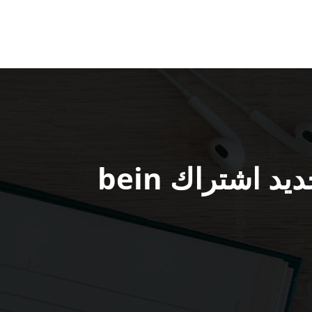
موقع بي ان سبورت سلوى / 52520080 / تجديد اشتراك bein