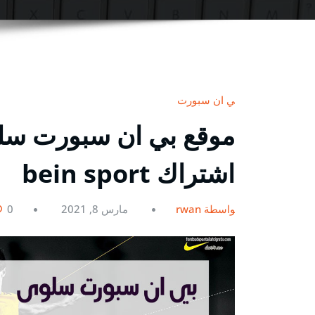
بي ان سبورت
اشتراك bein sport
بواسطة rwan
مارس 8, 2021
0