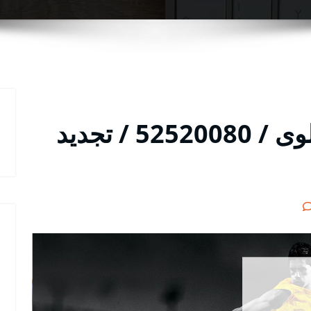
موقع بي ان سبورت سلوى / 52520080 / تجديد