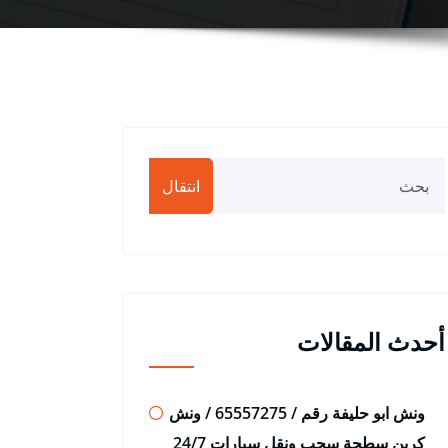
انتقال
أحدث المقالات
ونش ابو حليفة رقم / 65557275 / ونش
كرين سطحة سحب ونقل سيارات 24/7