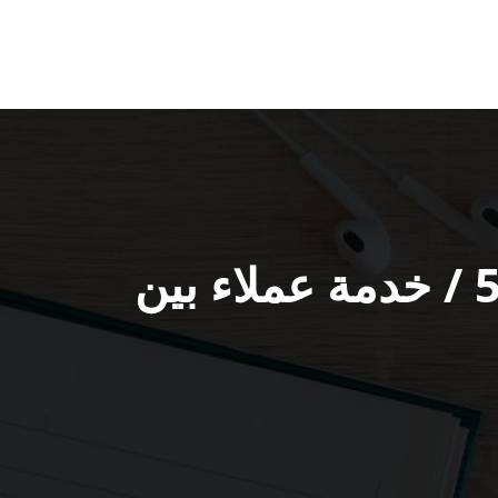
رقم هاتف بي ان سبورت الرميثية / 55277077 / خدمة عملاء بين