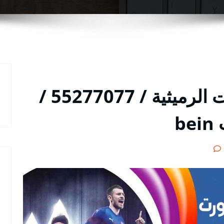
رقم هاتف بي ان سبورت الرميثية / 55277077 /
b