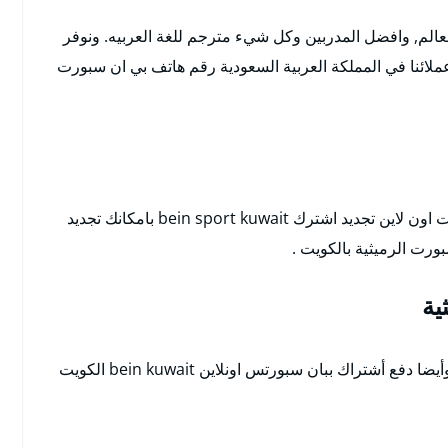
لعالم, وافضل المدربين وكل شيء مترجم للغة العربيه. ونوفر
لائنا في المملكة العربية السعودية رقم هاتف بي ان سبورت
bein sport kuwait بامكانك تجديد
رت الرميثية بالكويت .
ية
أصبح بامكانك تجديد بين سبورت قناة بي أن سبورت وأيضا دفع أشتراك ببان سبورتس اونلاين bein kuwait الكويت