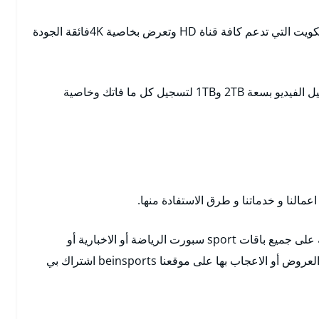
نعمل على تركيب لكم أحدث الرسيفرات بين سبور الكويت التي تدعم كافة قناة HD وتعرض بخاصية 4Kفائقة الجودة
كما تتوافر فيها خاصية التحكم العائلي وخاصية التسجيل الفيديو بسعة 2TB و1TB لتسجيل كل ما فاتك وخاصية
لنا و خدماتنا و طرق الاستفادة منها.
هذا و يمكنكم التعرف على اسعارنا و عروضنا المتاحة على جميع باقات sport سبورت الرياضة أو الاخبارية أو
المنوعة. أيضا يمكن لكم ابداء الرأي حول الخدمات و العروض أو الاعجاب بها على موقعنا beinsports اشتراك بي