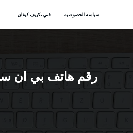
الكويتية
لتجاوز
خدمات وظائف بالكويت
لى
سياسة الخصوصية
فني تكييف كيفان
لمحتوى