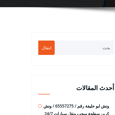
انتقال
أحدث المقالات
ونش ابو حليفة رقم / 65557275 / ونش
كرين سطحة سحب ونقل سيارات 24/7