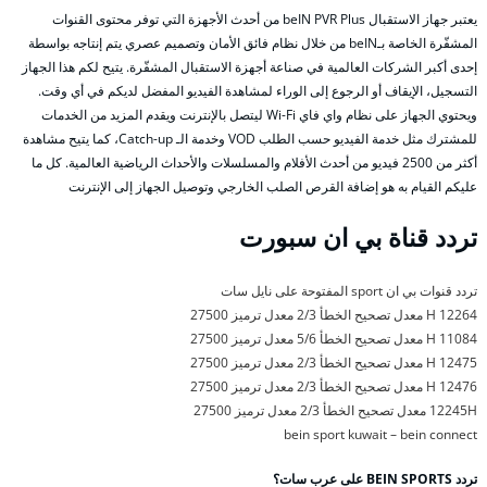
يعتبر جهاز الاستقبال beIN PVR Plus من أحدث الأجهزة التي توفر محتوى القنوات
المشفّرة الخاصة بـbeIN من خلال نظام فائق الأمان وتصميم عصري يتم إنتاجه بواسطة
إحدى أكبر الشركات العالمية في صناعة أجهزة الاستقبال المشفّرة. يتيح لكم هذا الجهاز
التسجيل، الإيقاف أو الرجوع إلى الوراء لمشاهدة الفيديو المفضل لديكم في أي وقت.
ويحتوي الجهاز على نظام واي فاي Wi-Fi ليتصل بالإنترنت ويقدم المزيد من الخدمات
للمشترك مثل خدمة الفيديو حسب الطلب VOD وخدمة الـ Catch-up، كما يتيح مشاهدة
أكثر من 2500 فيديو من أحدث الأفلام والمسلسلات والأحداث الرياضية العالمية. كل ما
عليكم القيام به هو إضافة القرص الصلب الخارجي وتوصيل الجهاز إلى الإنترنت
تردد قناة بي ان سبورت
تردد قنوات بي ان sport المفتوحة على نايل سات
12264 H معدل تصحيح الخطأ 2/3 معدل ترميز 27500
11084 H معدل تصحيح الخطأ 5/6 معدل ترميز 27500
12475 H معدل تصحيح الخطأ 2/3 معدل ترميز 27500
12476 H معدل تصحيح الخطأ 2/3 معدل ترميز 27500
12245H معدل تصحيح الخطأ 2/3 معدل ترميز 27500
bein sport kuwait – bein connect
تردد BEIN SPORTS على عرب سات؟