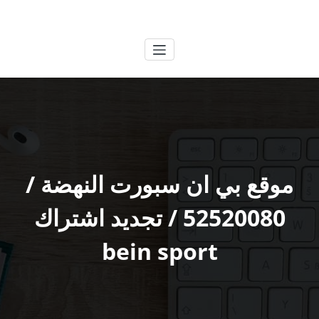
لتجاوز
الكويتية
خدمات وظائف بالكويت
لى
لمحتوى
موقع بي ان سبورت النهضة /
52520080 / تجديد اشتراك
bein sport