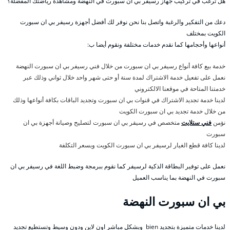
هل ترغب في تركيب جهاز رسيفر بي ان سبورت في النهضة ومشاهدة رياضتك المفضلة؟
دعك من التفكير والرغبة واتصل بنا نحن نوفر لك أفضل أجهزة رسيفر بي ان سبورت
الكويت بمختلف
أنواعها وأحجامها كما نقدم خدمات مختلفة ونقوم أيضا ب:
خدمة بيع كافة أنواع رسيفر بي ان سبورت من خلال فني رسيفر بي ان سبورت النهضة
نعمل على تفعيل خدمة الاشتراك لمدة سنة أو حتى شهر واحد خلال ثواني وذلك عبر
خدمتنا المتاحة في موقعنا الالكتروني
لدينا خدمة تجديد الاشتراك في قنوات بي ان سبورت وتجديد الباقات بكافة أنواعها وذلك
من خلال خدمة تجديد بي ان سبورت الكويت
نؤمن
فني ستلايت
متخصص في رسيفر بي ان سبورت لتصليح وصيانة أجهزة بي ان
سبورت
لدينا كافة قطع الغيار لرسيفر بي ان سبورت الكويت وبسعر التكلفة
نعمل على توفير البطاقة الذكية لرسيفر كما نقوم ببرمجة وضبط اللغة في رسيفر بي ان
سبورت في النهضة بما يناسب العميل
بي ان سبورت النهضة
لدينا خدمات متميزة بتجديد bien وبشكل مباشر اون لاين ودون وسيط وتستطيع تجديد