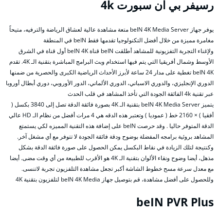
رسيفر بي ان سبورت 4k
يوفر جهاز beIN 4K Media Server متعة مشاهدة عالية لعشاق الرياضة والترفيه، متيحاً
مغامرة مميزة من خلال أفضل التكنولوجيا تقدمها فقط beIN في المنطقة
ولإغناء التجربة التفزيونية للمشاهد أطلقت beIN قناة beIN 4K أول قناة في الشرق
الأوسط وشمال أفريقيا التي يتم فيها استخدام وبث البرامج المباشرة بتقنية الـ 4K. تقدم
beIN 4K تغطية على مدار 24 ساعة لأبرز الأحداث الرياضية الكبرى والحصرية من ضمنها
الدوري الإنجليزي، والدوري الاسباني، الدوري الألماني، الدور الأوروبي، دوري أبطال أوروبا
عبر تقنية 4k الفائقة الجودة التي تأخذ المشاهد في قلب الحدث
يتميز beIN 4K Media Server بتقنية الـ 4K بصورة فائقة الدقة تصل إلى 3840 بكسل (
أفقيا ) × 2160 خط ( عموديا ) وتعتبر هذه الدقه هي 4 مرات أفضل من نظام الـ HD عالي
الدقة المتوفر حاليا . وقد حرصت beIN على إضافة هذه التقنية المميزه لكي يستمتع
المشاهد بروئية برامجه المفضلة بوضوح ودقة فائقة الجودة لا تتوفر مع أي مشغل آخر.
وكنتيجة لتلك الزيادة في نقاط البكسل يمكن الحصول على صورة فائقة الدقة بشكل
مذهل، أيضا وضوح ونقاء الألوان بتقنية الـ 4K هو الأقرب للطبيعة من أي وقت مضى. أيضا
مع معدل سرعة مسح خطوط الشاشة أكبر تجعل مشاهدة التلفزيون تجربة لاتنسى.
وللحصول على أفضل مشاهدة، قم بتوصيل جهاز beIN 4K Media لتلفزيون بتقنية 4K
beIN PVR Plus