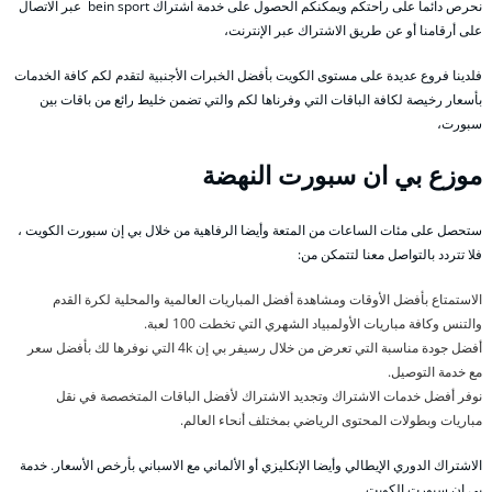
نحرص دائما على راحتكم ويمكنكم الحصول على خدمة اشتراك bein sport عبر الاتصال
على أرقامنا أو عن طريق الاشتراك عبر الإنترنت،
فلدينا فروع عديدة على مستوى الكويت بأفضل الخبرات الأجنبية لتقدم لكم كافة الخدمات
بأسعار رخيصة لكافة الباقات التي وفرناها لكم والتي تضمن خليط رائع من باقات بين
سبورت،
موزع بي ان سبورت النهضة
ستحصل على مئات الساعات من المتعة وأيضا الرفاهية من خلال بي إن سبورت الكويت ،
فلا تتردد بالتواصل معنا لتتمكن من:
الاستمتاع بأفضل الأوقات ومشاهدة أفضل المباريات العالمية والمحلية لكرة القدم
والتنس وكافة مباريات الأولمبياد الشهري التي تخطت 100 لعبة.
أفضل جودة مناسبة التي تعرض من خلال رسيفر بي إن 4k التي نوفرها لك بأفضل سعر
مع خدمة التوصيل.
نوفر أفضل خدمات الاشتراك وتجديد الاشتراك لأفضل الباقات المتخصصة في نقل
مباريات وبطولات المحتوى الرياضي بمختلف أنحاء العالم.
الاشتراك الدوري الإيطالي وأيضا الإنكليزي أو الألماني مع الاسباني بأرخص الأسعار. خدمة
بي ان سبورت الكويت