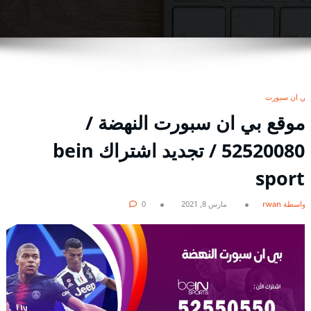
بي ان سبورت
موقع بي ان سبورت النهضة /
52520080 / تجديد اشتراك bein
sport
بواسطة rwan
مارس 8, 2021
0