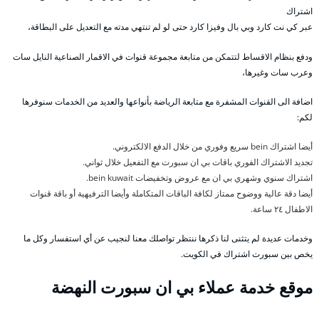
اشتراك
عبر كي نت كارد وبي بال وفيزا كارد حتى لو لم تنتهي مدته مع التعديل على البطاقة،
ودفع بنظام الاقساط لتتمكن من متابعة مجموعة قنوات في الاقمار الصناعية النايل سات
وعرب سات وغيرها،
اضافة الى القنوات المشفرة مع متابعة الرياضة بأنواعها والعديد من الخدمات سنوفرها
لكم:
أيضا اشتراك bein سريع وفوري من خلال الدفع الالكتروني.
تجديد الاشتراك الفوري باقات بي ان سبورت مع التفعيل خلال ثواني.
اشتراك سنوي وشهري بي ان مع عروض وتخفيضات bein kuwait.
أيضا دقة عالية ووضوح ممتاز لكافة الباقات المتكاملة وأيضا الترفيهية أو باقة قنوات
الاطفال ٢٤ ساعة.
وخدمات عديدة لم يتثنى لنا ذكرها ننتظر تواصلك معنا لنجيب عن أي استفسار وكل ما
يخص بين سبورت اشتراك في الكويت.
موقع خدمة عملاء بي ان سبورت النهضة