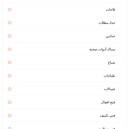
ثلاجات
حداد مظلات
حدادين
سباك أدوات صحية
صباغ
طباخات
غسالات
فتح اقفال
فني تكييف
فني ستلايت