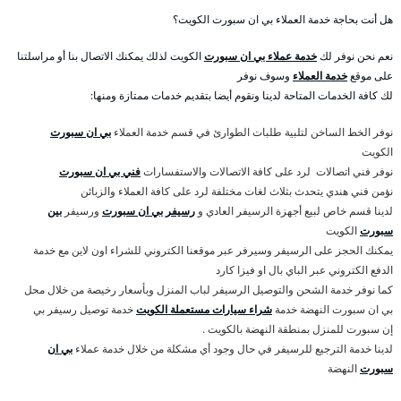
هل أنت بحاجة خدمة العملاء بي ان سبورت الكويت؟
نعم نحن نوفر لك
خدمة عملاء بي ان سبورت
الكويت لذلك يمكنك الاتصال بنا أو مراسلتنا
على موقع
خدمة العملاء
وسوف نوفر
لك كافة الخدمات المتاحة لدينا ونقوم أيضا بتقديم خدمات ممتازة ومنها:
نوفر الخط الساخن لتلبية طلبات الطوارئ في قسم خدمة العملاء
بي ان سبورت
الكويت
نوفر فني اتصالات لرد على كافة الاتصالات والاستفسارات
فني بي ان سبورت
نؤمن فني هندي يتحدث بثلاث لغات مختلفة لرد على كافة العملاء والزبائن
لدينا قسم خاص لبيع أجهزة الرسيفر العادي و
رسيفر بي ان سبورت
ورسيفر
بين
سبورت
الكويت
يمكنك الحجز على الرسيفر وسيرفر عبر موقعنا الكتروني للشراء اون لاين مع خدمة
الدفع الكتروني عبر الباي بال او فيزا كارد
كما نوفر خدمة الشحن والتوصيل الرسيفر لباب المنزل وبأسعار رخيصة من خلال محل
بي ان سبورت النهضة خدمة
شراء سيارات مستعملة الكويت
خدمة توصيل رسيفر بي
إن سبورت للمنزل بمنطقة النهضة بالكويت .
لدينا خدمة الترجيع للرسيفر في حال وجود أي مشكلة من خلال خدمة عملاء
بي ان
سبورت
النهضة