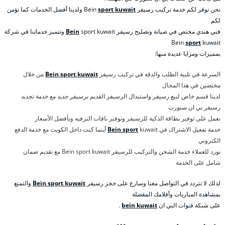
نحن نوفر لكم خدمة تركيب رسيفر Bein
sport kuwait
ولدينا أفضل الخدمات كما نؤمن
لكم
فني هندي مختص في صيانة وتصليح رسيفر
Bein
sport kuwait وتتميز خدماتنا في شركة
Bein
sport
kuwait
بمميزات ومزايا عديدة منها:
السرعة في تلبية الطلب والدقة في تركيب رسيفر
Bein sport kuwait
من خلال
مختصين في هذا المجال
لدينا قسم خاص لبيع رسيفر واستبدال الرسيفر القديم برسيفر جديد مع خدمة تجديد
رسيفر بي ان سبورت
نعمل على توفير بطاقة الذكية للرسيفر وتوفير باقات الترفيه وبأفضل الأسعار
خدمة تفعيل الاشتراك في
Bein sport
kuwait أينما كنت داخل الكويت مع خدمة الدفع
الكتروني
نورد للعملاء خدمة الشحن والتركيب للرسيفر Bein sport kuwait مع تقديم ضمان
شامل على الخدمة
لذلك لا تتردد في التواصل معنا وسارع على حجز رسيفر
Bein sport kuwait
والتمتع
بمشاهدة المباريات وأفلامك المفضلة
على شبكة قنوات البي ان
bein kuwait
.