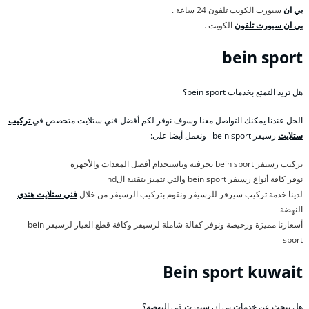
بي ان
سبورت الكويت تلفون 24 ساعة .
بي ان سبورت تلفون
الكويت .
bein sport
هل تريد التمتع بخدمات bein sport؟
الحل عندنا يمكنك التواصل معنا وسوف نوفر لكم أفضل فني ستلايت متخصص في
تركيب
ستلايت
رسيفر bein sport ونعمل أيضا على:
تركيب رسيفر bein sport بحرفية وباستخدام أفضل المعدات والأجهزة
نوفر كافة أنواع رسيفر bein sport والتي تتميز بتقنية الhd
لدينا خدمة تركيب سيرفر للرسيفر ونقوم بتركيب الرسيفر من خلال
فني ستلايت هندي
النهضة
أسعارنا مميزة ورخيصة ونوفر كفالة شاملة لرسيفر وكافة قطع الغيار لرسيفر bein
sport
Bein sport kuwait
هل تبحث عن خدمات بي ان سبورت في النهضة؟