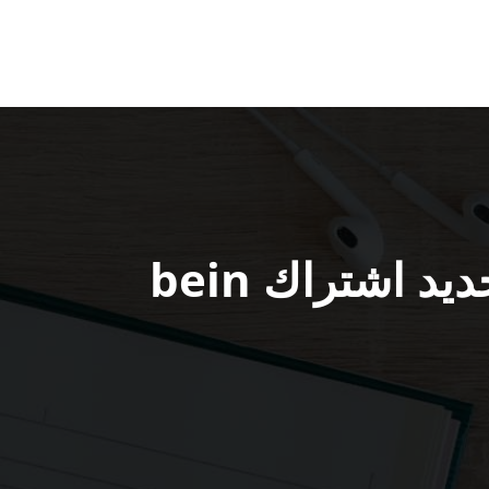
موقع بي ان سبورت العدان / 52520080 / تجديد اشتراك bein