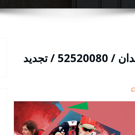
موقع بي ان سبورت العدان / 52520080 / تجديد