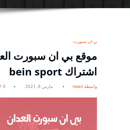
بي ان سبورت
اشتراك bein sport
بواسطة rwan
مارس 8, 2021
0