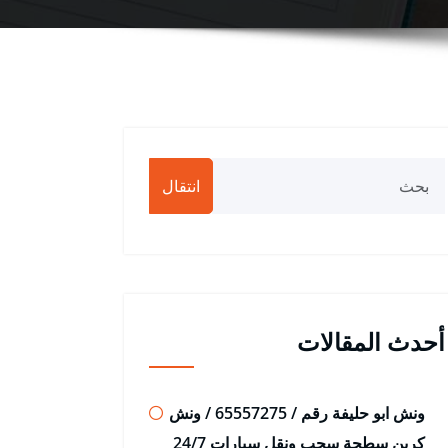
انتقال
أحدث المقالات
ونش ابو حليفة رقم / 65557275 / ونش
كرين سطحة سحب ونقل سيارات 24/7