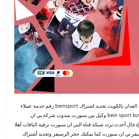
موقع بي ان سبورت العدان وكيل بين سبورت منطقة العدان بالكويت تجديد اشتراك beinsport رقم خدمة عملاء
بين سبورت الكويت اون لاين تجديد اشتراك قناة bein sport kuwait وكيل بين سبورت مندوب شركة بي ان
خال أحدث تردد شبكة قناة البي ان سبورت ترقية الباقات أهلا
فر بي ان سبورت كما يمكنك حجز الرسيفر وتجديد أشتراك