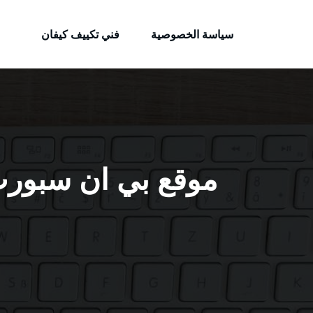
الكويتية
لتجاوز
خدمات وظائف بالكويت
لى
سياسة الخصوصية
فني تكييف كيفان
لمحتوى