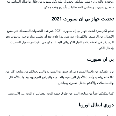
وبجودة عالية وأداء مميز يمكنك الحصول عليه بكل سهولة من خلال تواصلك المباشر مع
بe إن سبورت وسنلبي كافة طلباتك بأسرع وقت ممكن.
تحديث جهاز بي ان سبورت 2021
نقدم لكم ميزة ابديت جهاز بي إن سبورت 2021 عبر هذه الخطوات البسيطة، قم بقطع
الاتصال عن الرسيفر والكهرباء عنه ومن ثم إعادته بعد أن يطلب منك توجيه الريموت نحو
الرسيفر في لحظة إعادة التيار الكهربائي اليه، لتتمكن من تنفيذ امر تحميل التحديث
بإدخال الكود.
بي ان سبورت
نود اعلامكم عن باقتنا المميزة بي ان سبورت المتنوعة والتي تخولكم من متابعة أكثر من
87 قناة رياضية وأحدث الأخبار الرياضية والعالمية والبرامج الترفيهية وقنوات الأطفال
والمسلسلات والأفلام بشكل حصري ومباشر.
كما يمكنكم أيضاً من متابعة البث عن طرق خدمة البث الفضائي أو البث عبر الانترنيت.
دوري ابطال اوروبا