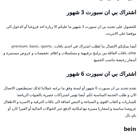
اشتراك بي ان سبورت 3 شهور
للحصول على تجديد بي ان سبورت 3 شهور ما عليكم الا زيارة احد فروعنا أو الدخول الى
موقعنا على الانترنت.
أيضا يمكنكم الاتصال بنا لطلب اشتراك في احدى باقات: premium، basic، sports،
elite، باقات العائلة من برامج ترفيهية و مسلسلات و افلام. تخفيضات و عروض مستمرة و
أسعار رخيصة تناسب الجميع.
اشتراك بي ان سبورت 6 شهور
نقدم تجديد بي ان سبورت 6 شهور أو لسنة وفق ما يرغبه عملائنا لذلك تستطيعون الاتصال
الان و طلب الخدمة المناسبة لكم. أيضا نؤمن اشتراكات حصرية بالقنوات الرياضة
للمباريات و العاب القوى و السباحة و التنس اضافة الى باقات الترفيه و الاسرة و الاطفال.
عروضنا مناسبة و اسعارنا مميزة مع امكانية الدفع عبر الحوالات المالية أو الفيزا كارد أو
باي بال.
bein