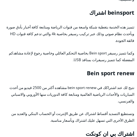
beinsport اشتراك
تتميز هذه الخدمة بتغطية شبكة واسعة من قنوات الرياضة ومتابعة كافة أخبار بأدق صورة
وبأحدث نظام صوتي وذلك عبر تركيب رسيفر بخاصية 4k والتي تدعم كافة قنوات HD
فائقة الجودة.
وكما تتميز رسيفر Bein sport بخاصية التحكم العائلي وخاصية رجوع لإعادة مشاهدكم
المفضلة كما تتميز رسيفرات بمنافذ USB.
Bein sport renew
نتيح لك عند اشتراكك في bein sport renew مشاهده أكثر من 2500 فيديو من أحدث
المباريات والأحداث الرياضية العالمية ومتابعة كافة الدوريات منها الأوروبي والاسباني
والفرنسي،
وتستطيع التسديد أقساط اشتراك عن طريق الإنترنت أو الحساب البنكي والعديد من
الطرق الأخرى التي تسهل عليك اشتراك وبأسعار مناسبة.
اشتراك بي ان كونكت