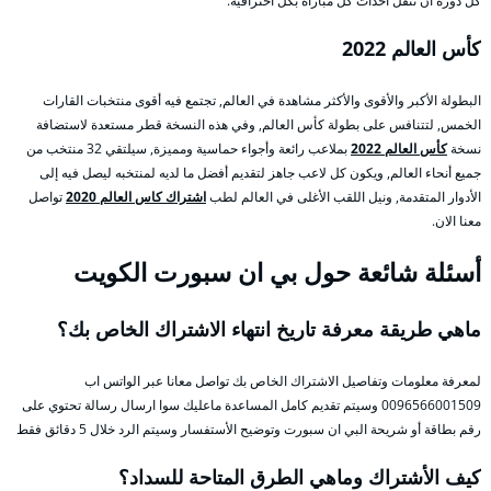
كل دورة أن تنقل أحداث كل مباراة بكل احترافية.
كأس العالم 2022
البطولة الأكبر والأقوى والأكثر مشاهدة في العالم, تجتمع فيه أقوى منتخبات القارات
الخمس, لتتنافس على بطولة كأس العالم, وفي هذه النسخة قطر مستعدة لاستضافة
نسخة
كأس العالم 2022
بملاعب رائعة وأجواء حماسية ومميزة, سيلتقي 32 منتخب من
جميع أنحاء العالم, ويكون كل لاعب جاهز لتقديم أفضل ما لديه لمنتخبه ليصل فيه إلى
الأدوار المتقدمة, ونيل اللقب الأغلى في العالم لطب
اشتراك كاس العالم 2020
تواصل
معنا الان.
أسئلة شائعة حول بي ان سبورت الكويت
ماهي طريقة معرفة تاريخ انتهاء الاشتراك الخاص بك؟
لمعرفة معلومات وتفاصيل الاشتراك الخاص بك تواصل معانا عبر الواتس اب
0096566001509 وسيتم تقديم كامل المساعدة ماعليك سوا ارسال رسالة تحتوي على
رقم بطاقة أو شريحة البي ان سبورت وتوضيح الأستفسار وسيتم الرد خلال 5 دقائق فقط
كيف الأشتراك وماهي الطرق المتاحة للسداد؟