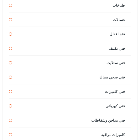
طباخات
غسالات
فتح اقفال
فني تكييف
فني ستلايت
فني صحي سباك
فني كاميرات
فني كهربائي
فني مداخن وشفاطات
كاميرات مراقبة