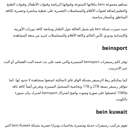
تساهم مجموعة bein بباقاتها المتنوعة وقنواتها الرياضة وقنوات الأطفال وقنوات الطبخ
والتعليم إضافة لقنوات الأفلام والمسلسلات الحصرية على تغطية مباشرة وحصرية لكافة
المناطق وبأسعار مناسبة.
حيث تميزت شبكة ben بلم شمل العائلة حول التلفاز ومتابعة كافة دوريات الأوربية
والإسبانية ودوري كأس العالم وكافة الأفلام والمسلسلات لتزيد من متعة المشاهدة.
beinsport
نوفر لكم رسيفرات beinsport المتميزة والتي تعمد على بث خدمه البث الفضائي أو البث
عبر الانترنيت.
كما يمكنكم ربط الرسيفر بشبكة الواي فاي لاسلكية لتمتعوا بمشاهدة لا حدود لها. كما
تتوافر رسيفر بسعة 2TB و 1TB وبخاصية التسجيل المميزة. وتعرض أيضاً كافة باقه
1080p لتحصلوا على صورة وصوت واضح اشتراك beinsport اشترك بيان سبورt
بالكويت.
bein kuwait
نقوم بتركيب رسيفرات حديثة ومتميزة بخاصيات ومزايا حصرية بشبكة bein Kuwait التي