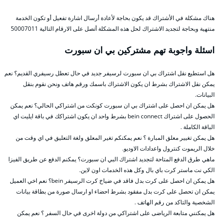
هناك مشكلة في الأشتراك قد يكون بحاجة لأعادة أرسال اشارة تفعيل أو تكون الخدمة
منتهية وبحاجة لتجديد الاشتراك لحل هذه المشكلة أتصل على الارقام التالية 50007011
اسئلة واجوبة تهم مشتركين بي ان سبورت
هل استطيع نقل اشتراك بي ان سبورت لرسيفر جديد في حال تعطل رسيفري القديم؟ نعم
يمكن نقل الاشتراك بشرط ان يكون الاشتراك باسمك ورقم هاتف ونحن نقوم بنقل
البيانات.
هل يمكن ان احصل على اشتراك بي ان سبورت كونكت من اشتراكي الحالي؟ نعم يمكن
الحصول على اشتراك bein connect بشرط واحد ان يكون اشتراكك في باقة ايليت اي
الباقة الكاملة .
هل يمكن تغيير معلق المبارة ؟ نعم يمكنكم تغير المعلق ولغة التعليق في اي وقت من
خلال الريموت كنترول واعدادات الاوديو.
ماهي طرق الدفع المتاحة لتجديد اشتراك البي ان سبورت؟ يمكنم الدفع عن طريق الفيزا
الكي نت ماستر كرت باي بال وكل هذه الخدمات اون لاين.
هل يمكن ان احصل على كرت بدل فاقد في ضياخ كرت الرسيفر bein؟ نعم اخي العميل
يمكن ان تحصل على كرت بدل مفقود بشرط احضاء او ارسال صورة من بطاقة بيانات
الشخصية والتاكد من رقم الهاتف .
هل يمكنني متابعة الرياضى على اشتراكي من دولة اخرى في حال السفر ؟ نعم يمكن