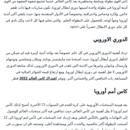
ثاني أقوى بطولة ومتابعة وجماهيرية بعد كأس العالم, عندما تجتمع صفوة الصفوة من أقوى
أندية أوروبا في بطولة واحدة اسمها دوري ابطال اوروبا, تكون مباريات فيها ذات طعم
خاص, وإثارة وحماس واحترافية, وخصوصاً في الأدوار المتقدمة منها, حيث يلتقي أكبر أندية
أوروبا وجهاً لوجه, للحصول على البطولة الحلم , والتي يحلم فيها كل لاعب وكل نادي في
كل عام, دوري الابطال حصرياً على sport
الدوري الاوروبي
تزداد أهمية الدوري الأوروبي في كل عام, خصوصاً بعد تواجد أندية كبيرة فيه لم تتمكن من
التأهل لدوري أبطال أوروبا, حيث أصبحنا نجد مانشستر يونايتد وميلان وتشلسي وتوتنهام
وارسنال ونابولي وغيرها من الاندية التي تلعب في الدوري الاوروبي, لذلك متابعة الدوري
الاوروبي لا تقل أهمية عن دوري ابطال اوروبا, ومع ارتفاع قيمة الجوائز المالية في
المسابقة, بات التنافس أكثر والحماس أكبر. ونوفر
اشتراك كاس العالم 2022
قطر
كاس أمم أوروبا
بعد هيمنة المنتخبات الأوروبية على كرة القدم في السنوات 15 الأخيرة, أصبح لذلك كأس
امم أوروبا لا يقل أهمية عن كأس العالم, حيث تتنافس فيه أكبر منتخبات العالم للوصول
إلى النهائيات والفوز بالكأس الحلم, وبعد إزدياد عدد المنخبات في كأس امم اوروبا الى 32
أصبحت البطولة أكثر تنافسية, والحدث أكبر ومشاهدة أعلى, وتستعد bي ان سبورت في