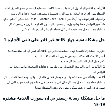
الأن أصبح الاشتراك أسهل في قنوات beIN Sport . تستطيع استخدام إحدى الطرق الآلية
للسداد بدون اي حاجة لمغادرت منزلك والأستمتاع بمشاهدة جميع الأحداث الرياضية
والقنوات الترفيهية دون أي تأخير. Visa – Master Card – KNET . كما يمكن أن يتم الدفع
نقداً عبر التواصل معنا ونقوم بإرسال مندوب اليك دون الحاجة للخروج من منزلك كل
ماعليك هو التواصل معنا حيث نلبي كل أحتياجاتك وفي أسرع وقت ممكن .
حل مشكلة تقنية جهاز beIN غير قادر على تلقي الأشارة ؟
عزيزي المشترك بالنسبة لهذه المشكلة نعتذر عن أبلاغك أنه ليس لها اي صلة بصلاحية
أشتراكك هذه المشكلة ناتجة عن طريق أحد المشكلات التالية:
1- توصيل كيبل الستلايت بشكل صحيح
2- التأكد من أعداد البرمجة للحصول على طريقة الاعدادات الصحيحة تواصل معنا عبر
الواتس اب
أذا قمت بالتأكد من هذه الخطوات ولم يعمل لاتقلق فالحل النهائي لهذه المشكلة لدينا كل
ماعليك فعله هو التواصل معنا لأرسال فني متخصص في صيانة وتركيب أجهزة البي أن
سبورت في أسرع وقت ممكن ويقوم بحل هذه المشكلة نهائيا .
ما حل مشكلة رسالة رسيفر بي ان سبورت الخدمة مشفره
E-19؟