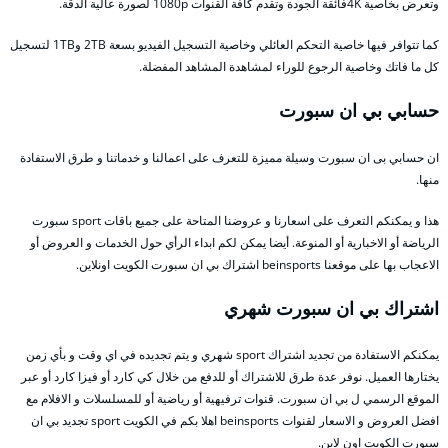
وتعرض بخاصية 4Kفائقة الجودة وتقدم كافة القنوات 1080p لصورة عالية الدقة.
كما تتوافر فيها خاصية التحكم العائلي وخاصية التسجيل الفيديو بسعة 2TB و1TB لتسجيل
كل ما فاتك وخاصية الرجوع للوراء لمشاهدة المشاهد المفضلة.
حسابي بي ان سبورت
ان حسابي بى ان سبورت وسيلة مميزة للتعرف على اعمالنا و خدماتنا و طرق الاستفادة
منها.
هذا و يمكنكم التعرف على اسعارنا و عروضنا المتاحة على جميع باقات sport سبورت
الرياضة أو الاخبارية أو المنوعة. أيضا يمكن لكم ابداء الرأي حول الخدمات و العروض أو
الاعجاب بها على موقعنا beinsports اشتراك بي ان سبورت الكويت اونلاين.
اشتراك بي ان سبورت شهري
يمكنكم الاستفادة من تجديد اشتراك sport شهري و يتم تجديده في اي وقت و بأي زمن
يختارها العميل. نوفر عدة طرق للاشتراك أو للدفع من خلال كي كارد أو فيزا كارد أو عبر
الموقع الرسمي ل بي ان سبورت. قنوات ترفيهية أو رياضية أو للمسلسلات و الافلام مع
افضل العروض و الاسعار لقنوات beinsports اهلا بكم في الكويت sport تجديد بي ان
سبورت الكويت اون لاين.