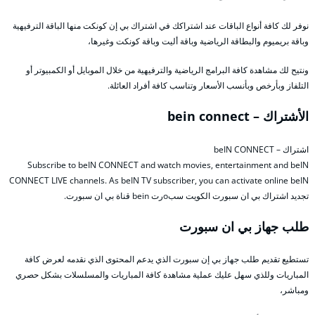
نوفر لك كافة أنواع الباقات عند اشتراكك في اشتراك بي إن كونكت منها الباقة الترفيهية
وباقة بريميوم والبطاقة الرياضية وباقة أليت وباقة كونكت وغيرها،
ونتيح لك مشاهدة كافة البرامج الرياضية والترفيهية من خلال الموبايل أو الكمبيوتر أو
التلفاز وبأرخص وبأنسب الأسعار وتناسب كافة أفراد العائلة.
الأشتراك – bein connect
اشتراك – beIN CONNECT
Subscribe to beIN CONNECT and watch movies, entertainment and beIN
CONNECT LIVE channels. As beIN TV subscriber, you can activate online beIN
تجديد اشتراك بي ان سبورت الكويت سبoرت bein قناة بي ان سبورت.
طلب جهاز بي ان سبورت
تستطيع تقديم طلب جهاز بي إن سبورت الذي يدعم المحتوى الذي نقدمه لعرض كافة
المباريات وللذي سهل عليك عملية مشاهدة كافة المباريات والمسلسلات بشكل حصري
ومباشر،