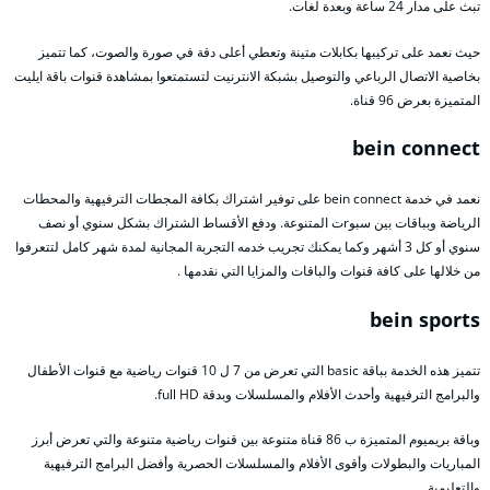
تبث على مدار 24 ساعة وبعدة لغات.
حيث نعمد على تركيبها بكابلات متينة وتعطي أعلى دقة في صورة والصوت، كما تتميز
بخاصية الاتصال الرباعي والتوصيل بشبكة الانترنيت لتستمتعوا بمشاهدة قنوات باقة ايليت
المتميزة بعرض 96 قناة.
bein connect
نعمد في خدمة bein connect على توفير اشتراك بكافة المجطات الترفيهية والمحطات
الرياضة وبباقات بين سبوrت المتنوعة. ودفع الأقساط الشتراك بشكل سنوي أو نصف
سنوي أو كل 3 أشهر وكما يمكنك تجريب خدمه التجربة المجانية لمدة شهر كامل لتتعرفوا
من خلالها على كافة قنوات والباقات والمزايا التي نقدمها .
bein sports
تتميز هذه الخدمة بباقة basic التي تعرض من 7 ل 10 قنوات رياضية مع قنوات الأطفال
والبرامج الترفيهية وأحدث الأفلام والمسلسلات وبدقة full HD.
وباقة بريميوم المتميزة ب 86 قناة متنوعة بين قنوات رياضية متنوعة والتي تعرض أبرز
المباريات والبطولات وأقوى الأفلام والمسلسلات الحصرية وأفضل البرامج الترفيهية
والتعليمية.