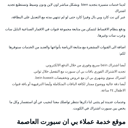
لدينا خدمات متميزة بتجديد bien وبشكل مباشر اون لاين ودون وسيط وتستطيع تجديد
اشتراك
عبر كي نت كارد وبي بال وفيزا كارد حتى لو لم تنتهي مدته مع التعديل على البطاقة،
ودفع بنظام الاقساط لتتمكن من متابعة مجموعة قنوات في الاقمار الصناعية النايل سات
وعرب سات وغيرها،
اضافة الى القنوات المشفرة مع متابعة الرياضة بأنواعها والعديد من الخدمات سنوفرها
لكم:
أيضا اشتراك bein سريع وفوري من خلال الدفع الالكتروني.
تجديد الاشتراك الفوري باقات بي ان سبورت مع التفعيل خلال ثواني.
اشتراك سنوي وشهري بي ان مع عروض وتخفيضات bein kuwait.
أيضا دقة عالية ووضوح ممتاز لكافة الباقات المتكاملة وأيضا الترفيهية أو باقة قنوات
الاطفال ٢٤ ساعة.
وخدمات عديدة لم يتثنى لنا ذكرها ننتظر تواصلك معنا لنجيب عن أي استفسار وكل ما
يخص بين سبورت اشتراك في الكويت.
موقع خدمة عملاء بي ان سبورت العاصمة