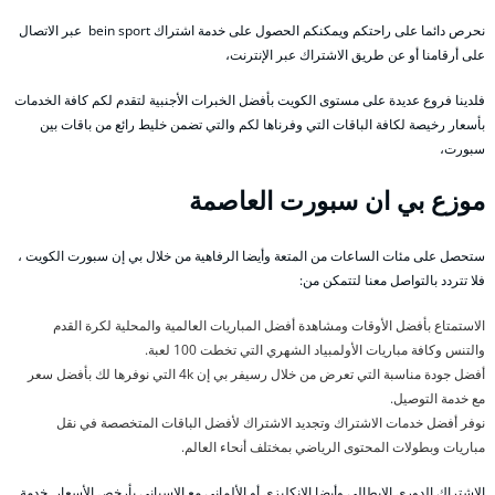
نحرص دائما على راحتكم ويمكنكم الحصول على خدمة اشتراك bein sport عبر الاتصال
على أرقامنا أو عن طريق الاشتراك عبر الإنترنت،
فلدينا فروع عديدة على مستوى الكويت بأفضل الخبرات الأجنبية لتقدم لكم كافة الخدمات
بأسعار رخيصة لكافة الباقات التي وفرناها لكم والتي تضمن خليط رائع من باقات بين
سبورت،
موزع بي ان سبورت العاصمة
ستحصل على مئات الساعات من المتعة وأيضا الرفاهية من خلال بي إن سبورت الكويت ،
فلا تتردد بالتواصل معنا لتتمكن من:
الاستمتاع بأفضل الأوقات ومشاهدة أفضل المباريات العالمية والمحلية لكرة القدم
والتنس وكافة مباريات الأولمبياد الشهري التي تخطت 100 لعبة.
أفضل جودة مناسبة التي تعرض من خلال رسيفر بي إن 4k التي نوفرها لك بأفضل سعر
مع خدمة التوصيل.
نوفر أفضل خدمات الاشتراك وتجديد الاشتراك لأفضل الباقات المتخصصة في نقل
مباريات وبطولات المحتوى الرياضي بمختلف أنحاء العالم.
الاشتراك الدوري الإيطالي وأيضا الإنكليزي أو الألماني مع الاسباني بأرخص الأسعار. خدمة