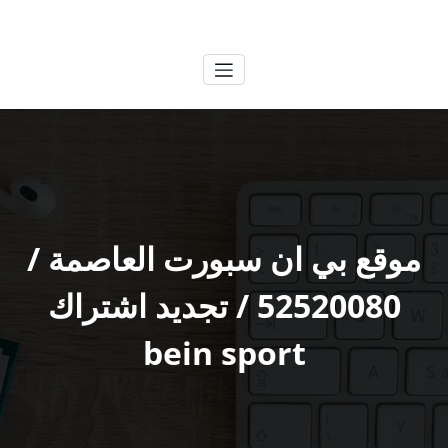
لتجاوز
الكويتية
خدمات وظائف بالكويت
لى
لمحتوى
موقع بي ان سبورت العاصمة /
52520080 / تجديد اشتراك
bein sport