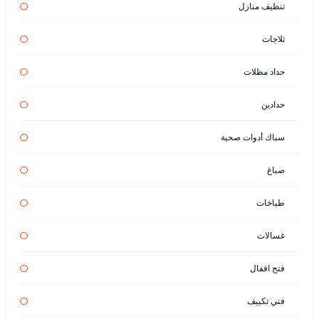
تنظيف منازل
ثلاجات
حداد مظلات
حدادين
سباك أدوات صحية
صباغ
طباخات
غسالات
فتح اقفال
فني تكييف