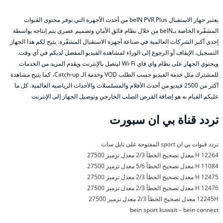
يعتبر جهاز الاستقبال beIN PVR Plus من أحدث الأجهزة التي توفر محتوى القنوات
المشفّرة الخاصة بـbeIN من خلال نظام فائق الأمان وتصميم عصري يتم إنتاجه بواسطة
إحدى أكبر الشركات العالمية في صناعة أجهزة الاستقبال المشفّرة. يتيح لكم هذا الجهاز
التسجيل، الإيقاف أو الرجوع إلى الوراء لمشاهدة الفيديو المفضل لديكم في أي وقت.
ويحتوي الجهاز على نظام واي فاي Wi-Fi ليتصل بالإنترنت ويقدم المزيد من الخدمات
للمشترك مثل خدمة الفيديو حسب الطلب VOD وخدمة الـ Catch-up، كما يتيح مشاهدة
أكثر من 2500 فيديو من أحدث الأفلام والمسلسلات والأحداث الرياضية العالمية. كل ما
عليكم القيام به هو إضافة القرص الصلب الخارجي وتوصيل الجهاز إلى الإنترنت
تردد قناة بي ان سبورت
تردد قنوات بي ان sport المفتوحة على نايل سات
12264 H معدل تصحيح الخطأ 2/3 معدل ترميز 27500
11084 H معدل تصحيح الخطأ 5/6 معدل ترميز 27500
12475 H معدل تصحيح الخطأ 2/3 معدل ترميز 27500
12476 H معدل تصحيح الخطأ 2/3 معدل ترميز 27500
12245H معدل تصحيح الخطأ 2/3 معدل ترميز 27500
bein sport kuwait – bein connect