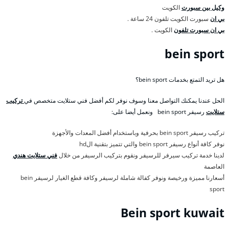
وكيل بين سبورت
الكويت
بي ان
سبورت الكويت تلفون 24 ساعة .
بي ان سبورت تلفون
الكويت .
bein sport
هل تريد التمتع بخدمات bein sport؟
الحل عندنا يمكنك التواصل معنا وسوف نوفر لكم أفضل فني ستلايت متخصص في
تركيب
ستلايت
رسيفر bein sport ونعمل أيضا على:
تركيب رسيفر bein sport بحرفية وباستخدام أفضل المعدات والأجهزة
نوفر كافة أنواع رسيفر bein sport والتي تتميز بتقنية الhd
لدينا خدمة تركيب سيرفر للرسيفر ونقوم بتركيب الرسيفر من خلال
فني ستلايت هندي
العاصمة
أسعارنا مميزة ورخيصة ونوفر كفالة شاملة لرسيفر وكافة قطع الغيار لرسيفر bein
sport
Bein sport kuwait