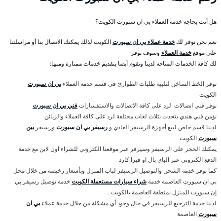
هل أنت بحاجة خدمة العملاء بي ان سبورت الكويت؟
نعم نحن نوفر لك
خدمة عملاء بي ان سبورت
الكويت لذلك يمكنك الاتصال بنا أو مراسلتنا
على موقع
خدمة العملاء
وسوف نوفر
لك كافة الخدمات المتاحة لدينا ونقوم أيضا بتقديم خدمات ممتازة ومنها:
نوفر الخط الساخن لتلبية طلبات الطوارئ في قسم خدمة العملاء
بي ان سبورت
الكويت
نوفر فني اتصالات لرد على كافة الاتصالات والاستفسارات
فني بي ان سبورت
نؤمن فني هندي يتحدث بثلاث لغات مختلفة لرد على كافة العملاء والزبائن
لدينا قسم خاص لبيع أجهزة الرسيفر العادي و
رسيفر بي ان سبورت
ورسيفر
بين
سبورت
الكويت
يمكنك الحجز على الرسيفر وسيرفر عبر موقعنا الكتروني للشراء اون لاين مع خدمة
الدفع الكتروني عبر الباي بال او فيزا كارد
كما نوفر خدمة الشحن والتوصيل الرسيفر لباب المنزل وبأسعار رخيصة من خلال محل
بي ان سبورت العاصمة خدمة
شراء سيارات مستعملة الكويت
خدمة توصيل رسيفر بي
إن سبورت للمنزل بمنطقة العاصمة بالكويت .
لدينا خدمة الترجيع للرسيفر في حال وجود أي مشكلة من خلال خدمة عملاء
بي ان
سبورت
العاصمة