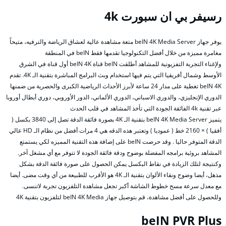
رسيفر بي ان سبورت 4k
يوفر جهاز beIN 4K Media Server متعة مشاهدة عالية لعشاق الرياضة والترفيه، متيحاً
مغامرة مميزة من خلال أفضل التكنولوجيا تقدمها فقط beIN في المنطقة
ولإغناء التجربة التفزيونية للمشاهد أطلقت beIN قناة beIN 4K أول قناة في الشرق
الأوسط وشمال أفريقيا التي يتم فيها استخدام وبث البرامج المباشرة بتقنية الـ 4K. تقدم
beIN 4K تغطية على مدار 24 ساعة لأبرز الأحداث الرياضية الكبرى والحصرية من ضمنها
الدوري الإنجليزي، والدوري الاسباني، الدوري الألماني، الدور الأوروبي، دوري أبطال أوروبا
عبر تقنية 4k الفائقة الجودة التي تأخذ المشاهد في قلب الحدث
يتميز beIN 4K Media Server بتقنية الـ 4K بصورة فائقة الدقة تصل إلى 3840 بكسل (
أفقيا ) × 2160 خط ( عموديا ) وتعتبر هذه الدقه هي 4 مرات أفضل من نظام الـ HD عالي
الدقة المتوفر حاليا . وقد حرصت beIN على إضافة هذه التقنية المميزه لكي يستمتع
المشاهد بروئية برامجه المفضلة بوضوح ودقة فائقة الجودة لا تتوفر مع أي مشغل آخر.
وكنتيجة لتلك الزيادة في نقاط البكسل يمكن الحصول على صورة فائقة الدقة بشكل
مذهل، أيضا وضوح ونقاء الألوان بتقنية الـ 4K هو الأقرب للطبيعة من أي وقت مضى. أيضا
مع معدل سرعة مسح خطوط الشاشة أكبر تجعل مشاهدة التلفزيون تجربة لاتنسى.
وللحصول على أفضل مشاهدة، قم بتوصيل جهاز beIN 4K Media لتلفزيون بتقنية 4K
beIN PVR Plus