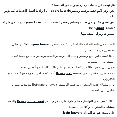
هل تبحث عن خدمات بي ان سبورت في العاصمة؟
نحن نوفر لكم خدمة تركيب رسيفر Bein
sport kuwait
ولدينا أفضل الخدمات كما نؤمن
لكم
فني هندي مختص في صيانة وتصليح رسيفر
Bein
sport kuwait وتتميز خدماتنا في شركة
Bein
sport
kuwait
بمميزات ومزايا عديدة منها:
السرعة في تلبية الطلب والدقة في تركيب رسيفر
Bein sport kuwait
من خلال
مختصين في هذا المجال
لدينا قسم خاص لبيع رسيفر واستبدال الرسيفر القديم برسيفر جديد مع خدمة تجديد
رسيفر بي ان سبورت
نعمل على توفير بطاقة الذكية للرسيفر وتوفير باقات الترفيه وبأفضل الأسعار
خدمة تفعيل الاشتراك في
Bein sport
kuwait أينما كنت داخل الكويت مع خدمة الدفع
الكتروني
نورد للعملاء خدمة الشحن والتركيب للرسيفر Bein sport kuwait مع تقديم ضمان
شامل على الخدمة
لذلك لا تتردد في التواصل معنا وسارع على حجز رسيفر
Bein sport kuwait
والتمتع
بمشاهدة المباريات وأفلامك المفضلة
على شبكة قنوات البي ان
bein kuwait
.