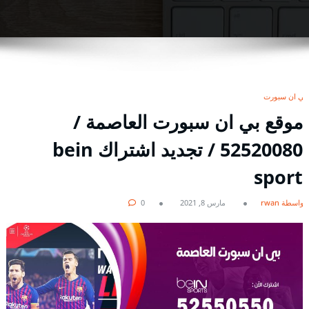
بي ان سبورت
موقع بي ان سبورت العاصمة /
52520080 / تجديد اشتراك bein
sport
بواسطة rwan
مارس 8, 2021
0