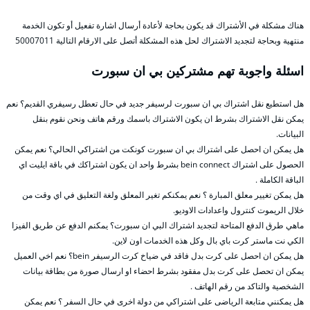
هناك مشكلة في الأشتراك قد يكون بحاجة لأعادة أرسال اشارة تفعيل أو تكون الخدمة
منتهية وبحاجة لتجديد الاشتراك لحل هذه المشكلة أتصل على الارقام التالية 50007011
اسئلة واجوبة تهم مشتركين بي ان سبورت
هل استطيع نقل اشتراك بي ان سبورت لرسيفر جديد في حال تعطل رسيفري القديم؟ نعم
يمكن نقل الاشتراك بشرط ان يكون الاشتراك باسمك ورقم هاتف ونحن نقوم بنقل
البيانات.
هل يمكن ان احصل على اشتراك بي ان سبورت كونكت من اشتراكي الحالي؟ نعم يمكن
الحصول على اشتراك bein connect بشرط واحد ان يكون اشتراكك في باقة ايليت اي
الباقة الكاملة .
هل يمكن تغيير معلق المبارة ؟ نعم يمكنكم تغير المعلق ولغة التعليق في اي وقت من
خلال الريموت كنترول واعدادات الاوديو.
ماهي طرق الدفع المتاحة لتجديد اشتراك البي ان سبورت؟ يمكنم الدفع عن طريق الفيزا
الكي نت ماستر كرت باي بال وكل هذه الخدمات اون لاين.
هل يمكن ان احصل على كرت بدل فاقد في ضياخ كرت الرسيفر bein؟ نعم اخي العميل
يمكن ان تحصل على كرت بدل مفقود بشرط احضاء او ارسال صورة من بطاقة بيانات
الشخصية والتاكد من رقم الهاتف .
هل يمكنني متابعة الرياضى على اشتراكي من دولة اخرى في حال السفر ؟ نعم يمكن