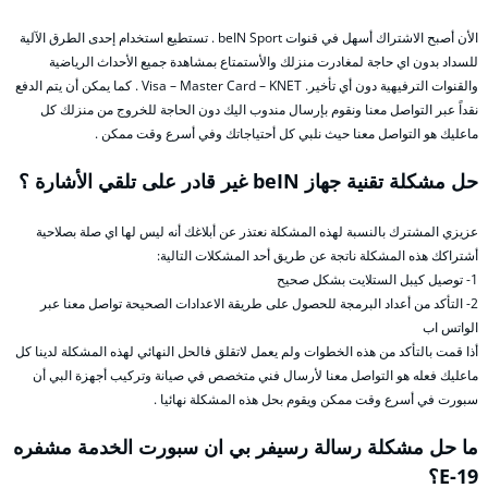
الأن أصبح الاشتراك أسهل في قنوات beIN Sport . تستطيع استخدام إحدى الطرق الآلية
للسداد بدون اي حاجة لمغادرت منزلك والأستمتاع بمشاهدة جميع الأحداث الرياضية
والقنوات الترفيهية دون أي تأخير. Visa – Master Card – KNET . كما يمكن أن يتم الدفع
نقداً عبر التواصل معنا ونقوم بإرسال مندوب اليك دون الحاجة للخروج من منزلك كل
ماعليك هو التواصل معنا حيث نلبي كل أحتياجاتك وفي أسرع وقت ممكن .
حل مشكلة تقنية جهاز beIN غير قادر على تلقي الأشارة ؟
عزيزي المشترك بالنسبة لهذه المشكلة نعتذر عن أبلاغك أنه ليس لها اي صلة بصلاحية
أشتراكك هذه المشكلة ناتجة عن طريق أحد المشكلات التالية:
1- توصيل كيبل الستلايت بشكل صحيح
2- التأكد من أعداد البرمجة للحصول على طريقة الاعدادات الصحيحة تواصل معنا عبر
الواتس اب
أذا قمت بالتأكد من هذه الخطوات ولم يعمل لاتقلق فالحل النهائي لهذه المشكلة لدينا كل
ماعليك فعله هو التواصل معنا لأرسال فني متخصص في صيانة وتركيب أجهزة البي أن
سبورت في أسرع وقت ممكن ويقوم بحل هذه المشكلة نهائيا .
ما حل مشكلة رسالة رسيفر بي ان سبورت الخدمة مشفره
E-19؟