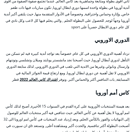
ثاني أقوى بطولة ومتابعة وجماهيرية بعد كأس العالم, عندما تجتمع صفوة الصفوة من أقوى
أندية أوروبا في بطولة واحدة اسمها دوري ابطال اوروبا, تكون مباريات فيها ذات طعم
خاص, وإثارة وحماس واحترافية, وخصوصاً في الأدوار المتقدمة منها, حيث يلتقي أكبر أندية
أوروبا وجهاً لوجه, للحصول على البطولة الحلم , والتي يحلم فيها كل لاعب وكل نادي في
كل عام, دوري الابطال حصرياً على sport
الدوري الاوروبي
تزداد أهمية الدوري الأوروبي في كل عام, خصوصاً بعد تواجد أندية كبيرة فيه لم تتمكن من
التأهل لدوري أبطال أوروبا, حيث أصبحنا نجد مانشستر يونايتد وميلان وتشلسي وتوتنهام
وارسنال ونابولي وغيرها من الاندية التي تلعب في الدوري الاوروبي, لذلك متابعة الدوري
الاوروبي لا تقل أهمية عن دوري ابطال اوروبا, ومع ارتفاع قيمة الجوائز المالية في
المسابقة, بات التنافس أكثر والحماس أكبر. ونوفر
اشتراك كاس العالم 2022
قطر
كاس أمم أوروبا
بعد هيمنة المنتخبات الأوروبية على كرة القدم في السنوات 15 الأخيرة, أصبح لذلك كأس
امم أوروبا لا يقل أهمية عن كأس العالم, حيث تتنافس فيه أكبر منتخبات العالم للوصول
إلى النهائيات والفوز بالكأس الحلم, وبعد إزدياد عدد المنخبات في كأس امم اوروبا الى 32
أصبحت البطولة أكثر تنافسية, والحدث أكبر ومشاهدة أعلى, وتستعد bي ان سبورت في