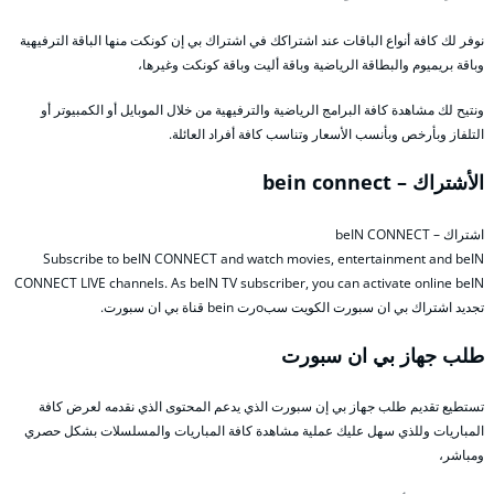
نوفر لك كافة أنواع الباقات عند اشتراكك في اشتراك بي إن كونكت منها الباقة الترفيهية
وباقة بريميوم والبطاقة الرياضية وباقة أليت وباقة كونكت وغيرها،
ونتيح لك مشاهدة كافة البرامج الرياضية والترفيهية من خلال الموبايل أو الكمبيوتر أو
التلفاز وبأرخص وبأنسب الأسعار وتناسب كافة أفراد العائلة.
الأشتراك – bein connect
اشتراك – beIN CONNECT
Subscribe to beIN CONNECT and watch movies, entertainment and beIN
CONNECT LIVE channels. As beIN TV subscriber, you can activate online beIN
تجديد اشتراك بي ان سبورت الكويت سبoرت bein قناة بي ان سبورت.
طلب جهاز بي ان سبورت
تستطيع تقديم طلب جهاز بي إن سبورت الذي يدعم المحتوى الذي نقدمه لعرض كافة
المباريات وللذي سهل عليك عملية مشاهدة كافة المباريات والمسلسلات بشكل حصري
ومباشر،