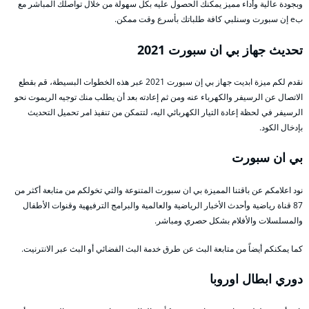
وبجودة عالية وأداء مميز يمكنك الحصول عليه بكل سهولة من خلال تواصلك المباشر مع
بe إن سبورت وسنلبي كافة طلباتك بأسرع وقت ممكن.
تحديث جهاز بي ان سبورت 2021
نقدم لكم ميزة ابديت جهاز بي إن سبورت 2021 عبر هذه الخطوات البسيطة، قم بقطع
الاتصال عن الرسيفر والكهرباء عنه ومن ثم إعادته بعد أن يطلب منك توجيه الريموت نحو
الرسيفر في لحظة إعادة التيار الكهربائي اليه، لتتمكن من تنفيذ امر تحميل التحديث
بإدخال الكود.
بي ان سبورت
نود اعلامكم عن باقتنا المميزة بي ان سبورت المتنوعة والتي تخولكم من متابعة أكثر من
87 قناة رياضية وأحدث الأخبار الرياضية والعالمية والبرامج الترفيهية وقنوات الأطفال
والمسلسلات والأفلام بشكل حصري ومباشر.
كما يمكنكم أيضاً من متابعة البث عن طرق خدمة البث الفضائي أو البث عبر الانترنيت.
دوري ابطال اوروبا