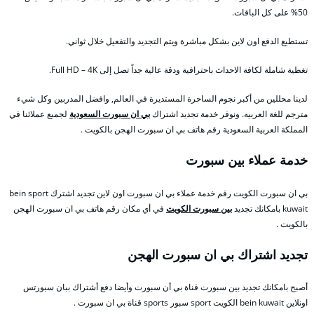
50% على كل الباقات.
تستطيع الدفع اون لاين بشكل مباشرة ويتم التجديد والتفعيل خلال ثواني.
تغطية شاملة لكافة الاحداث باحترافية ودقة عالية جداً تصل إلى Full HD – 4K.
لدينا محللين من أكبر نجوم الساحرة المستديرة في العالم, وافضل المدربين وكل شيء
مترجم للغة العربيه. ونوفر خدمة تجديد اشتراك
بي ان سبورت السعودية
لجميع عملائنا في
المملكة العربية السعودية رقم هاتف بي ان سبورت الهجن بالكويت .
خدمة عملاء بين سبورت
بي ان سبورت الكويت رقم خدمة عملاء بي ان سبورت اون لاين تجديد اشترك bein sport
kuwait بامكانك تجديد
بين سبورت الكويت
في أي مكان رقم هاتف بي ان سبورت الهجن
بالكويت .
تجديد اشتراك بي ان سبورت الهجن
أصبح بامكانك تجديد بين سبورت قناة بي أن سبورت وأيضا دفع أشتراك ببان سبورتس
اونلاين bein kuwait الكويت sport سبور sports قناة بي ان سبورت .