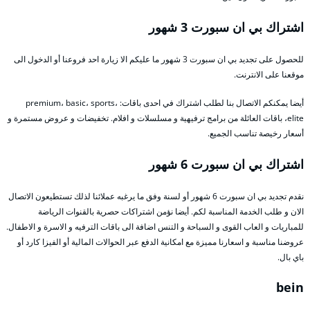
اشتراك بي ان سبورت 3 شهور
للحصول على تجديد بي ان سبورت 3 شهور ما عليكم الا زيارة احد فروعنا أو الدخول الى
موقعنا على الانترنت.
أيضا يمكنكم الاتصال بنا لطلب اشتراك في احدى باقات: premium، basic، sports،
elite، باقات العائلة من برامج ترفيهية و مسلسلات و افلام. تخفيضات و عروض مستمرة و
أسعار رخيصة تناسب الجميع.
اشتراك بي ان سبورت 6 شهور
نقدم تجديد بي ان سبورت 6 شهور أو لسنة وفق ما يرغبه عملائنا لذلك تستطيعون الاتصال
الان و طلب الخدمة المناسبة لكم. أيضا نؤمن اشتراكات حصرية بالقنوات الرياضة
للمباريات و العاب القوى و السباحة و التنس اضافة الى باقات الترفيه و الاسرة و الاطفال.
عروضنا مناسبة و اسعارنا مميزة مع امكانية الدفع عبر الحوالات المالية أو الفيزا كارد أو
باي بال.
bein