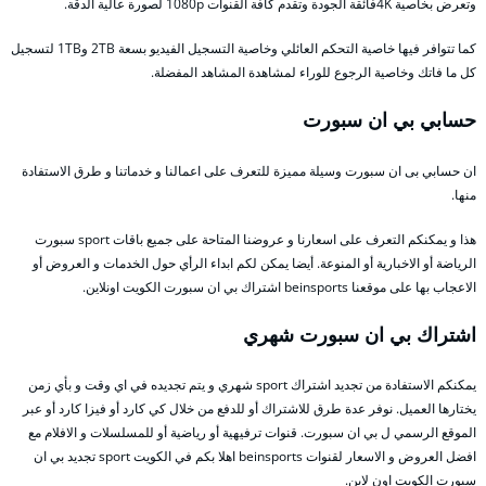
وتعرض بخاصية 4Kفائقة الجودة وتقدم كافة القنوات 1080p لصورة عالية الدقة.
كما تتوافر فيها خاصية التحكم العائلي وخاصية التسجيل الفيديو بسعة 2TB و1TB لتسجيل
كل ما فاتك وخاصية الرجوع للوراء لمشاهدة المشاهد المفضلة.
حسابي بي ان سبورت
ان حسابي بى ان سبورت وسيلة مميزة للتعرف على اعمالنا و خدماتنا و طرق الاستفادة
منها.
هذا و يمكنكم التعرف على اسعارنا و عروضنا المتاحة على جميع باقات sport سبورت
الرياضة أو الاخبارية أو المنوعة. أيضا يمكن لكم ابداء الرأي حول الخدمات و العروض أو
الاعجاب بها على موقعنا beinsports اشتراك بي ان سبورت الكويت اونلاين.
اشتراك بي ان سبورت شهري
يمكنكم الاستفادة من تجديد اشتراك sport شهري و يتم تجديده في اي وقت و بأي زمن
يختارها العميل. نوفر عدة طرق للاشتراك أو للدفع من خلال كي كارد أو فيزا كارد أو عبر
الموقع الرسمي ل بي ان سبورت. قنوات ترفيهية أو رياضية أو للمسلسلات و الافلام مع
افضل العروض و الاسعار لقنوات beinsports اهلا بكم في الكويت sport تجديد بي ان
سبورت الكويت اون لاين.