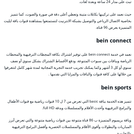
تبث على مدار 24 ساعة وبعدة لغات.
حيث نعمد على تركيبها بكابلات متينة وتعطي أعلى دقة في صورة والصوت، كما تتميز
بخاصية الاتصال الرباعي والتوصيل بشبكة الانترنيت لتستمتعوا بمشاهدة قنوات باقة ايليت
المتميزة بعرض 96 قناة.
bein connect
نعمد في خدمة bein connect على توفير اشتراك بكافة المجطات الترفيهية والمحطات
الرياضة وبباقات بين سبوrت المتنوعة. ودفع الأقساط الشتراك بشكل سنوي أو نصف
سنوي أو كل 3 أشهر وكما يمكنك تجريب خدمه التجربة المجانية لمدة شهر كامل لتتعرفوا
من خلالها على كافة قنوات والباقات والمزايا التي نقدمها .
bein sports
تتميز هذه الخدمة بباقة basic التي تعرض من 7 ل 10 قنوات رياضية مع قنوات الأطفال
والبرامج الترفيهية وأحدث الأفلام والمسلسلات وبدقة full HD.
وباقة بريميوم المتميزة ب 86 قناة متنوعة بين قنوات رياضية متنوعة والتي تعرض أبرز
المباريات والبطولات وأقوى الأفلام والمسلسلات الحصرية وأفضل البرامج الترفيهية
والتعليمية.