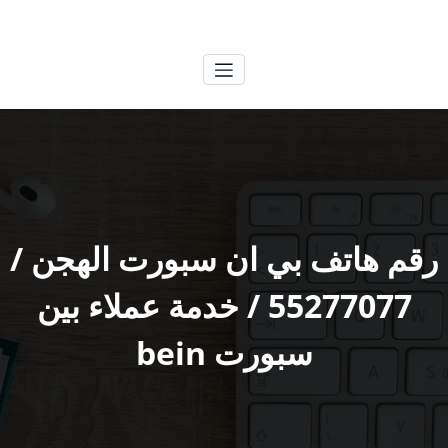
لتجاوز
الكويتية
خدمات وظائف بالكويت
لى
لمحتوى
رقم هاتف بي ان سبورت الهجن /
55277077 / خدمة عملاء بين
سبورت bein