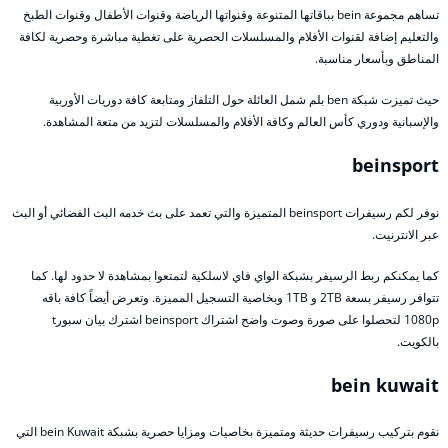
تساهم مجموعة bein بباقاتها المتنوعة وقنواتها الرياضة وقنوات الأطفال وقنوات الطبخ
والتعليم إضافة لقنوات الأفلام والمسلسلات الحصرية على تغطية مباشرة وحصرية لكافة
المناطق وبأسعار مناسبة.
حيث تميزت شبكة ben بلم شمل العائلة حول التلفاز ومتابعة كافة دوريات الأوربية
والإسبانية ودوري كأس العالم وكافة الأفلام والمسلسلات لتزيد من متعة المشاهدة.
beinsport
نوفر لكم رسيفرات beinsport المتميزة والتي تعمد على بث خدمه البث الفضائي أو البث
عبر الانترنيت.
كما يمكنكم ربط الرسيفر بشبكة الواي فاي لاسلكية لتمتعوا بمشاهدة لا حدود لها. كما
تتوافر رسيفر بسعة 2TB و 1TB وبخاصية التسجيل المميزة. وتعرض أيضاً كافة باقه
1080p لتحصلوا على صورة وصوت واضح اشتراك beinsport اشترك بيان سبورt
بالكويت.
bein kuwait
نقوم بتركيب رسيفرات حديثة ومتميزة بخاصيات ومزايا حصرية بشبكة bein Kuwait التي