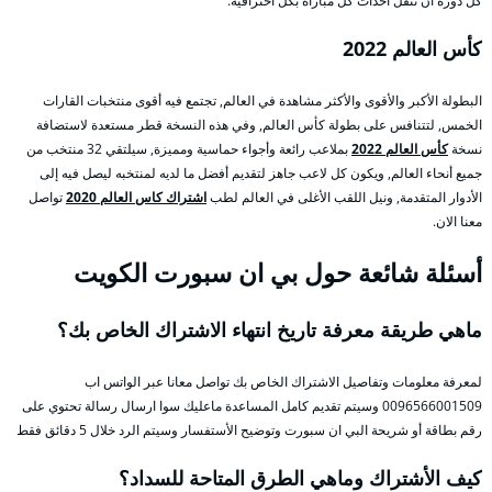
كل دورة أن تنقل أحداث كل مباراة بكل احترافية.
كأس العالم 2022
البطولة الأكبر والأقوى والأكثر مشاهدة في العالم, تجتمع فيه أقوى منتخبات القارات
الخمس, لتتنافس على بطولة كأس العالم, وفي هذه النسخة قطر مستعدة لاستضافة
نسخة
كأس العالم 2022
بملاعب رائعة وأجواء حماسية ومميزة, سيلتقي 32 منتخب من
جميع أنحاء العالم, ويكون كل لاعب جاهز لتقديم أفضل ما لديه لمنتخبه ليصل فيه إلى
الأدوار المتقدمة, ونيل اللقب الأغلى في العالم لطب
اشتراك كاس العالم 2020
تواصل
معنا الان.
أسئلة شائعة حول بي ان سبورت الكويت
ماهي طريقة معرفة تاريخ انتهاء الاشتراك الخاص بك؟
لمعرفة معلومات وتفاصيل الاشتراك الخاص بك تواصل معانا عبر الواتس اب
0096566001509 وسيتم تقديم كامل المساعدة ماعليك سوا ارسال رسالة تحتوي على
رقم بطاقة أو شريحة البي ان سبورت وتوضيح الأستفسار وسيتم الرد خلال 5 دقائق فقط
كيف الأشتراك وماهي الطرق المتاحة للسداد؟