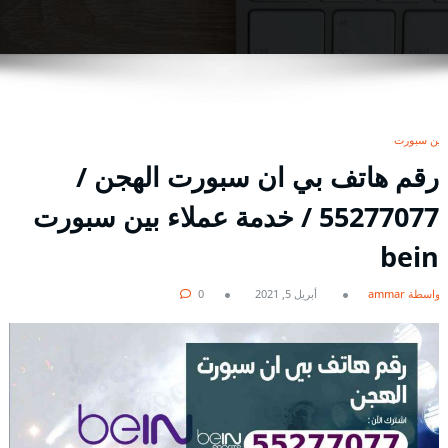
بين سبورت
رقم هاتف بي ان سبورت الهجن /
55277077 / خدمة عملاء بين سبورت
bein
بواسطة ammar
أبريل 5, 2021
0