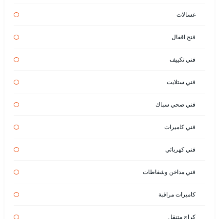
غسالات
فتح اقفال
فني تكييف
فني ستلايت
فني صحي سباك
فني كاميرات
فني كهربائي
فني مداخن وشفاطات
كاميرات مراقبة
كراج متنقل