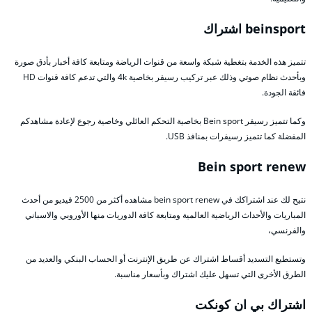
beinsport اشتراك
تتميز هذه الخدمة بتغطية شبكة واسعة من قنوات الرياضة ومتابعة كافة أخبار بأدق صورة
وبأحدث نظام صوتي وذلك عبر تركيب رسيفر بخاصية 4k والتي تدعم كافة قنوات HD
فائقة الجودة.
وكما تتميز رسيفر Bein sport بخاصية التحكم العائلي وخاصية رجوع لإعادة مشاهدكم
المفضلة كما تتميز رسيفرات بمنافذ USB.
Bein sport renew
نتيح لك عند اشتراكك في bein sport renew مشاهده أكثر من 2500 فيديو من أحدث
المباريات والأحداث الرياضية العالمية ومتابعة كافة الدوريات منها الأوروبي والاسباني
والفرنسي،
وتستطيع التسديد أقساط اشتراك عن طريق الإنترنت أو الحساب البنكي والعديد من
الطرق الأخرى التي تسهل عليك اشتراك وبأسعار مناسبة.
اشتراك بي ان كونكت